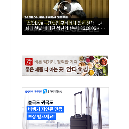
[스팟Live] "전셋집 구하려다 월세 선택"...사
회에 첫발 내디딘 청년의 한탄 | 26.08.06 서울
시 부동산 대토론회