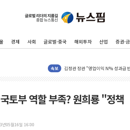
울
경제
사회
글로벌·중국
해외투자
산업
증권·
구광모, 내주 실리콘밸리서 젠슨 황 
뉴욕증시 개장 전 특징주...모더나
김정관 장관 "영업이익 N% 성과급
뉴욕증시 프리뷰, 미 주가선물 AI주
속보
청와대, 북한 단거리 탄도미사일 발사
금값 7주 만에 최고…美 고용 둔화·
[인도증시] 중동 긴장 완화에 실적 호
국토부 역할 부족? 원희룡 "정책
러, 1인칭시점 드론으로 우크라 민간
[베트남 증시] 지수 하락 속 'DGC
'월가의 황제' 다이먼 "금융시장 레
23년05월16일 16:00
양주 섬유염색공장서 화재 1명 중상…