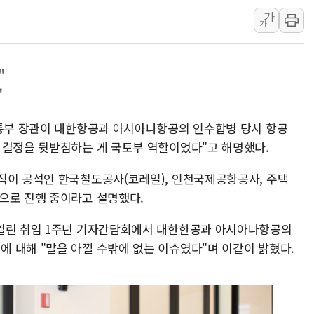
가
김정관 산업부 장관 "주 52시간 손봐
가
해군 1함대 창설 80주년…지역과 함께
[3보] 북, 원산서 동해로 단거리 탄도
"
우크라 드론 전술, 중남미 콜롬비아에
"
동해해경, 독도 해상서 부유물 감긴 
주한미군 "오산기지 누출, 백린 아닌 
교통부 장관이 대한항공과 아시아나항공의 인수합병 당시 항공
구미 폐염산처리업체서 불 2시간30여
 결정을 뒷받침하는 게 국토부 역할이었다"고 해명했다.
해군과 함께하는 '불금전파, 송정' 시
직이 공석인 한국철도공사(코레일), 인천국제공항공사, 주택
강원도 폭염특보 11일째…온열질환·가
으로 진행 중이라고 설명했다.
 열린 취임 1주년 기자간담회에서 대한한공과 아시아나항공의
 대해 "말을 아낄 수밖에 없는 이슈였다"며 이같이 밝혔다.