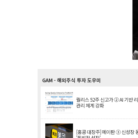
GAM
- 해외주식 투자 도우미
퀄리스 52주 신고가 ② AI 기반 
관리 체계 강화
[홍콩 대장주] 메이퇀 ③ 신성장
'폭발적 성장'