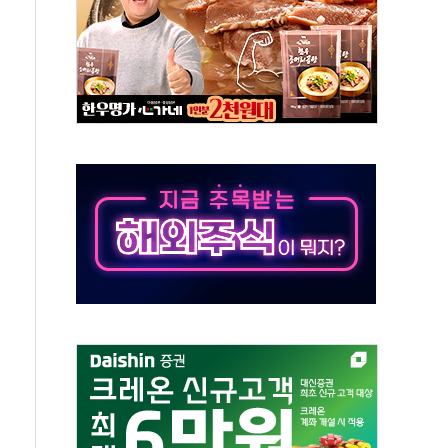
야, 경쟁상대 中과 비교해야"
하는 '선봉'의 대민 봉사
미사일 1발 발사… 올해 10번째·42일 만 도발
 새 안보 위기… 반군·마약카르텔이 습득해 전투 활용
어선 구조
무해한 표면 부식 물질"
분만에 진화...외국인 노동자 숨져
즌2
축 피해 최소화 '총력 대응'