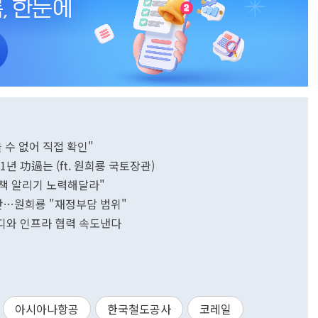
 수 없어 직접 확인"
년 功過는 (ft. 원희룡 국토장관)
책 알리기 노력해달라"
논란…원희룡 "재정부담 범위"
디와 인프라 협력 속도낸다
아시아나항공
한국철도공사
코레일