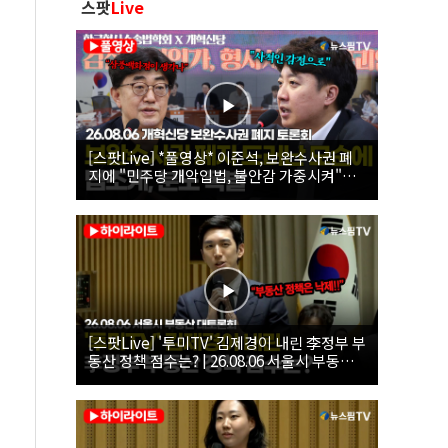
스팟
Live
[스팟Live] *풀영상* 이준석, 보완수사권 폐
지에 "민주당 개악입법, 불안감 가중시켜"｜
26.08.06 개혁신당 보완수사권 폐지 토론회
[스팟Live] '투미TV' 김제경이 내린 李정부 부
동산 정책 점수는? | 26.08.06 서울시 부동산
대토론회