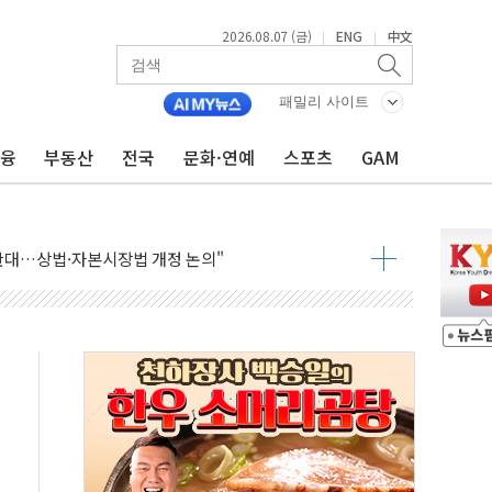
2026.08.07 (금)
ENG
中文
|
|
패밀리 사이트
금융
부동산
전국
문화·연예
스포츠
GAM
재회…로봇·AI 데이터센터·모빌리티 구체화
·아이온큐·도어대시↑ VS 샌디스크·피그마·앱러빈↓
 반대…상법·자본시장법 개정 논의"
 차익실현 속 혼조세...웨스턴디지털·샌디스크↓
에 긴급 안보 점검회의
호르무즈 재개방 기대에 강세
조까지, 상승...호실적 보고 기업 상승세 뚜렷
인 '사파리' 공격… 시민들 공포감 극대화 전략
' 임시 주총 기대감에 홀로 상한가…마진 잔액은 사상 최고
버리지 위험수위…숨은 차입이 더 큰 변수"
대응 1단계 진압 중