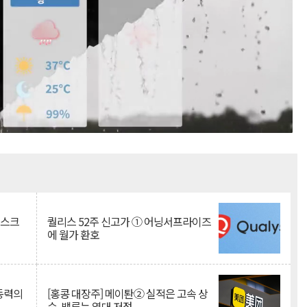
Mute
리스크
퀄리스 52주 신고가 ① 어닝서프라이즈
에 월가 환호
 동력의
[홍콩 대장주] 메이퇀② 실적은 고속 상
승, 밸류는 역대 저점