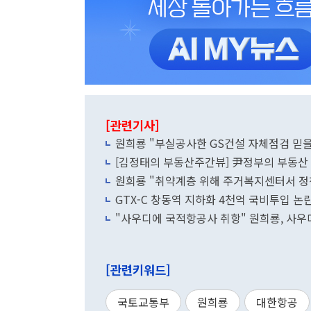
[관련기사]
원희룡 "부실공사한 GS건설 자체점검 믿을
[김정태의 부동산주간뷰] 尹정부의 부동산 1
원희룡 "취약계층 위해 주거복지센터서 정
GTX-C 창동역 지하화 4천억 국비투입 
"사우디에 국적항공사 취항" 원희룡, 사우
[관련키워드]
국토교통부
원희룡
대한항공