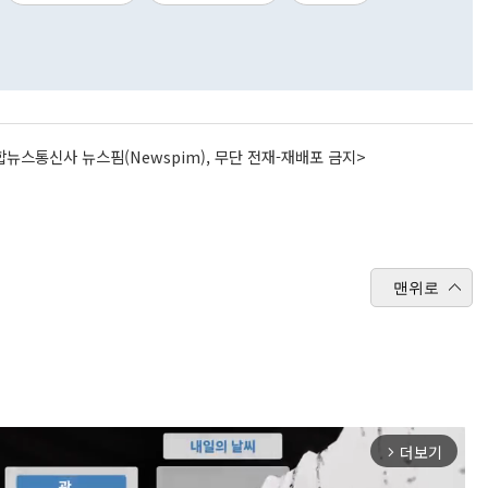
뉴스통신사 뉴스핌(Newspim), 무단 전재-재배포 금지>
맨위로
더보기
arrow_forward_ios