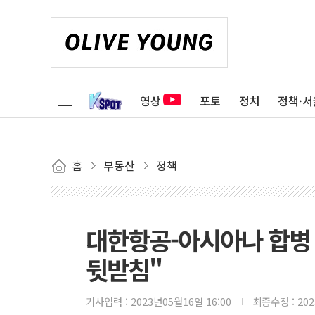
영상
포토
정치
정책·서
홈
부동산
정책
대한항공-아시아나 합병 
뒷받침"
기사입력 :
2023년05월16일 16:00
최종수정 :
20