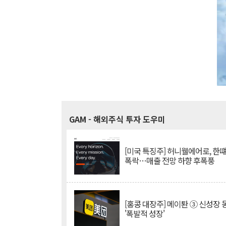
GAM
- 해외주식 투자 도우미
[미국 특징주] 허니웰에어로, 한떄
폭락…매출 전망 하향 후폭풍
[홍콩 대장주] 메이퇀 ③ 신성장
'폭발적 성장'