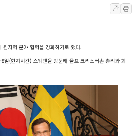
가
이란, 오만과 호르무즈 해협 재
가
[민주 당권주자 일정] 송영길·
李대통령, 오늘 오후 2시 부
[오늘의 정치일정] 8월 7일(금
[오늘의 국회일정] 상임위·세미
이 원자력 분야 협력을 강화하기로 했다.
이란, 美·이스라엘 선박 호르
~8일(현지시간) 스웨덴을 방문해 울프 크리스터손 총리와 회