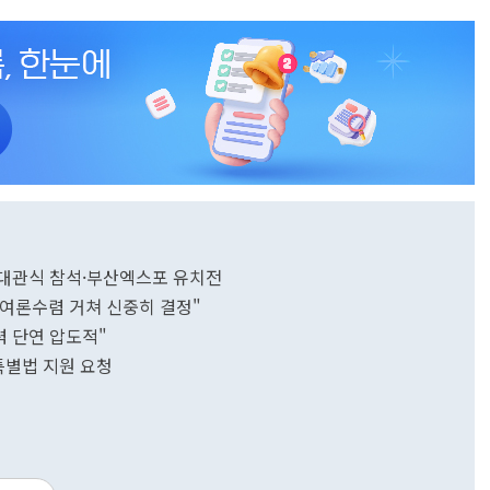
 대관식 참석·부산엑스포 유치전
"여론수렴 거쳐 신중히 결정"
력 단연 압도적"
특별법 지원 요청