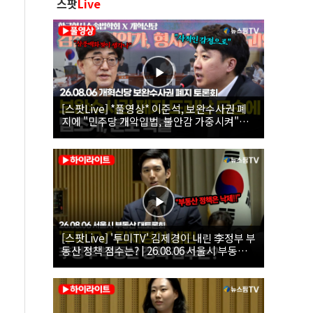
스팟
Live
[스팟Live] *풀영상* 이준석, 보완수사권 폐
지에 "민주당 개악입법, 불안감 가중시켜"｜
26.08.06 개혁신당 보완수사권 폐지 토론회
[스팟Live] '투미TV' 김제경이 내린 李정부 부
동산 정책 점수는? | 26.08.06 서울시 부동산
대토론회