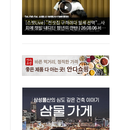
[스팟Live] "전셋집 구하려다 월세 선택"...사
회에 첫발 내디딘 청년의 한탄 | 26.08.06 서울
시 부동산 대토론회