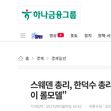
영상
포토
정치
정책·서
홈
경제
경제일반
스웨덴 총리, 한덕수 총
이 롤모델"
기사입력 :
2023년05월09일 10:42
최종수정 :
20