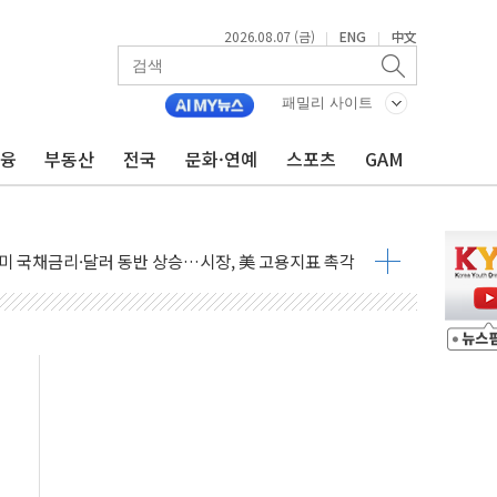
2026.08.07 (금)
ENG
中文
|
|
'생계형 적합업종' 재지정...5년 더 보호
가 완화 불확실성에 1.2% 하락 마감
패밀리 사이트
오늘 부동산 2차 회의 外
금융
부동산
전국
문화·연예
스포츠
GAM
트래블카드'…휴가철 넘어 장기 고객 묶는다
모델 발탁… 부산 광안서 약국 팝업스토어 운영
15% 관세…한국 등엔 '합산 상한' 적용
 미 국채금리·달러 동반 상승…시장, 美 고용지표 촉각
단' 행정명령 서명…출생시민권 제한 재시동
것"…군수품 부족설 일축 "막대한 무기 보유"
적 방어…다음 과제는 '외형 확대'
주택자 귀환 조짐에 전월세시장 '긴장'
자…맞교환·재매수·다운사이징 '저울질'
해협 통항 제한 검토에 유가 3% 급등…금값 보합
하락…다우 5거래일 랠리 '마침표'