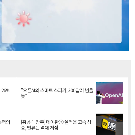
Mute
 26%
"오픈AI의 스마트 스피커, 300달러 넘을
듯"
 동력의
[홍콩 대장주] 메이퇀② 실적은 고속 상
승, 밸류는 역대 저점