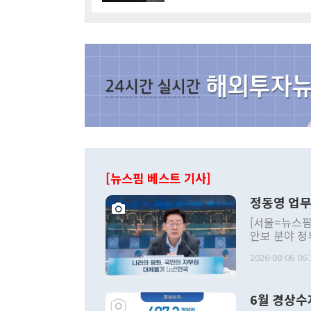
[뉴스핌 베스트 기사]
정동영 업무
[서울=뉴스핌
안보 분야 정
평화공존 발전
2026-08-06 06:
발언 중에는 
언한 것이 있
령은 공개적으
6월 경상수
주의적 희망에