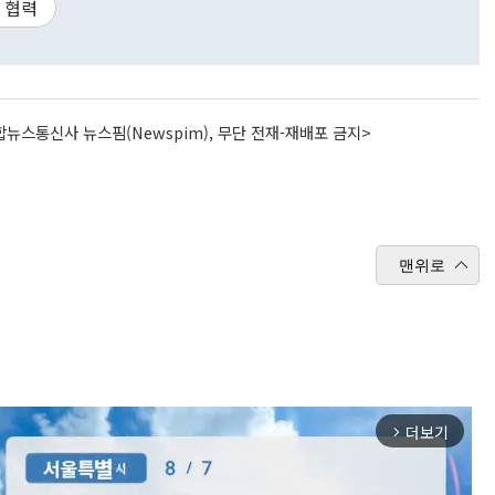
 협력
뉴스통신사 뉴스핌(Newspim), 무단 전재-재배포 금지>
맨위로
더보기
arrow_forward_ios