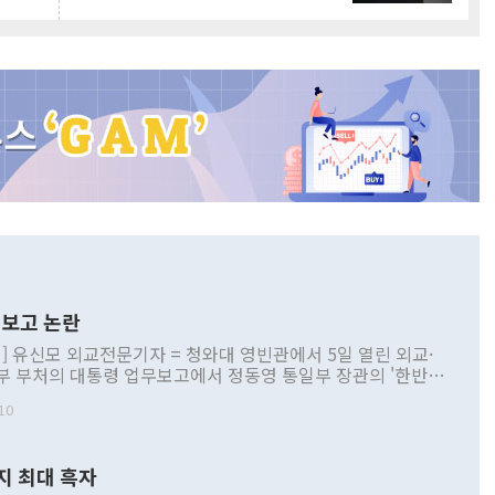
보고 논란
] 유신모 외교전문기자 = 청와대 영빈관에서 5일 열린 외교·
부 부처의 대통령 업무보고에서 정동영 통일부 장관의 '한반도
 구상'과 업무보고 발언이 논란을 빚고 있다. 이날 정 장관의
10
정부 내 조율을 거치지 않은 사안을 정책으로 추진하겠다고 공
는가 하면 사실 관계에 맞지 않은 설명도 있었다. 이재명 대통
로 신중을 기해 달라고 경고했고, 조현 외교부 장관은 '이상
지 최대 흑자
 근거한 비현실적 구상'이라는 비판을 내놨다. 그동안 정 장