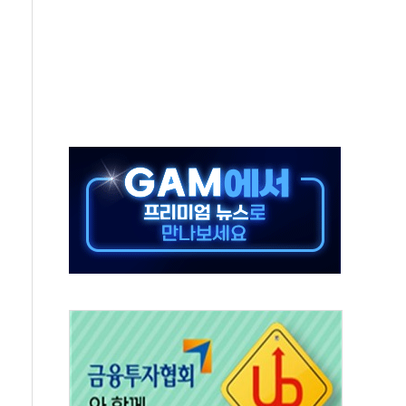
개방 합의 막바지.."美와 직접 협상 없어"
정청래·김민석 후보 - 8월 7일
동산정책 2차 점검회의…주택 공급 대책 막바지 조율
)
나·기자회견·주요 정당 - 8월 7일
무즈 통항 제한 추진…美 "통행 막을 권한 없어"