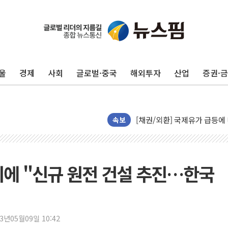
중기부, 떡국·떡볶이떡 제조업 
[브라질증시] 금리 인하에도 추
[뉴스핌 이 시각 PICK] 李, 
울
경제
사회
글로벌·중국
해외투자
산업
증권·
카드사 고객 유입 창구 된 '
제나벨, 배우 공승연 브랜드 
트럼프, 폴리실리콘·태양광에 
[채권/외환] 국제유가 급등에
속보
트럼프, '원정출산 시민권 차
트럼프 "이란전 조만간 끝날 
현대리바트, 원가 개선으로 실
리에 "신규 원전 건설 추진…한국
"세금 부담 덜자"…비거주 1
세금 부담 커진 고가 1주택
[금/유가] 이란의 호르무즈 
23년05월09일 10:42
뉴욕증시, 유가·금리 부담에 