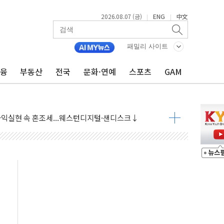
2026.08.07 (금)
ENG
中文
|
|
 상승… "2분기 기업 순이익 21% 증가" 전망
패밀리 사이트
 나토 회원국 공격 검토… 거짓 깃발 작전"
금융
부동산
전국
문화·연예
스포츠
GAM
재회…로봇·AI 데이터센터·모빌리티 구체화
·아이온큐·도어대시↑ VS 샌디스크·피그마·앱러빈↓
 반대…상법·자본시장법 개정 논의"
 차익실현 속 혼조세...웨스턴디지털·샌디스크↓
에 긴급 안보 점검회의
호르무즈 재개방 기대에 강세
조까지, 상승...호실적 보고 기업 상승세 뚜렷
인 '사파리' 공격… 시민들 공포감 극대화 전략
' 임시 주총 기대감에 홀로 상한가…마진 잔액은 사상 최고
버리지 위험수위…숨은 차입이 더 큰 변수"
대응 1단계 진압 중