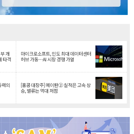
Mute
뇌부 개
마이크로소프트, 인도 최대 데이터센터
에 타격
허브 가동…AI 시장 경쟁 가열
 동력의
[홍콩 대장주] 메이퇀② 실적은 고속 상
승, 밸류는 역대 저점