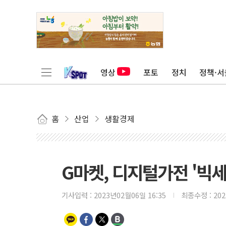
영상
포토
정치
정책·서
홈
산업
생활경제
G마켓, 디지털가전 '빅세일
기사입력 :
2023년02월06일 16:35
최종수정 :
20