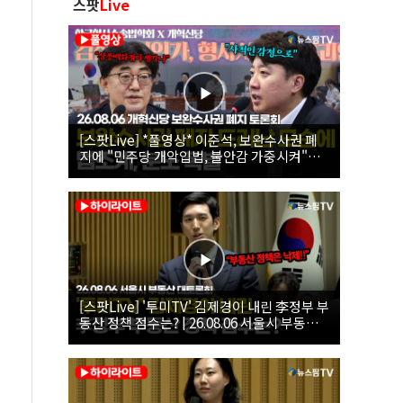
스팟
Live
[스팟Live] *풀영상* 이준석, 보완수사권 폐
지에 "민주당 개악입법, 불안감 가중시켜"｜
26.08.06 개혁신당 보완수사권 폐지 토론회
[스팟Live] '투미TV' 김제경이 내린 李정부 부
동산 정책 점수는? | 26.08.06 서울시 부동산
대토론회