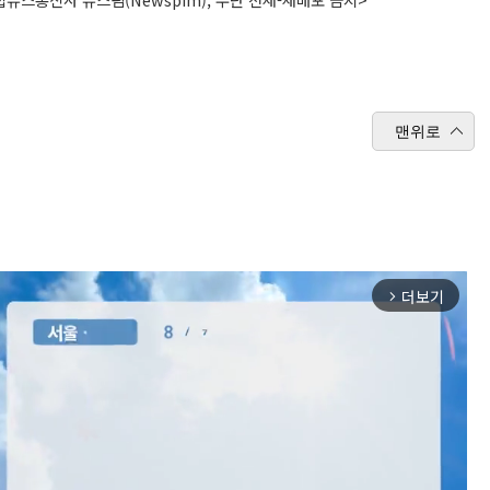
맨위로
더보기
arrow_forward_ios