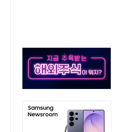
야, 경쟁상대 中과 비교해야"
하는 '선봉'의 대민 봉사
미사일 1발 발사… 올해 10번째·42일 만 도발
 새 안보 위기… 반군·마약카르텔이 습득해 전투 활용
어선 구조
무해한 표면 부식 물질"
분만에 진화...외국인 노동자 숨져