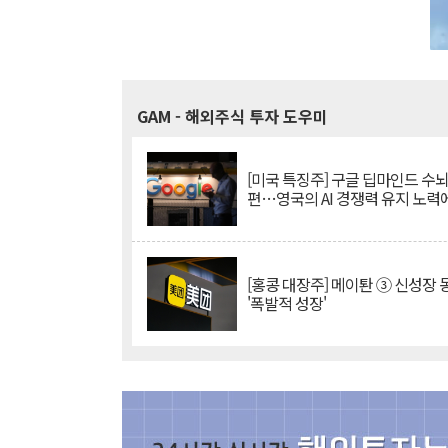
GAM
- 해외주식 투자 도우미
[미국 특징주] 구글 딥마인드 수
편…영국의 AI 경쟁력 유지 노력
[홍콩 대장주] 메이퇀 ③ 신성장
'폭발적 성장'