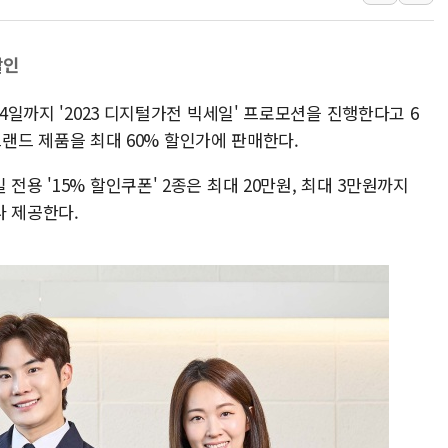
김정관 산업부 장관 "주 52시간 손봐
해군 1함대 창설 80주년…지역과 함께
할인
[3보] 북, 원산서 동해로 단거리 탄도
14일까지 '2023 디지털가전 빅세일' 프로모션을 진행한다고 6
우크라 드론 전술, 중남미 콜롬비아에
기 브랜드 제품을 최대 60% 할인가에 판매한다.
동해해경, 독도 해상서 부유물 감긴 
주한미군 "오산기지 누출, 백린 아닌 
전용 '15% 할인쿠폰' 2종은 최대 20만원, 최대 3만원까지
구미 폐염산처리업체서 불 2시간30여
나 제공한다.