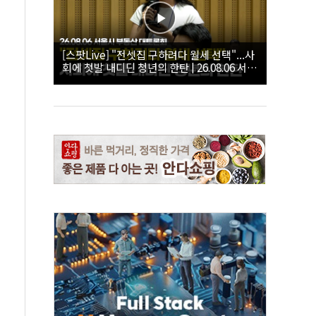
[스팟Live] "전셋집 구하려다 월세 선택"...사
회에 첫발 내디딘 청년의 한탄 | 26.08.06 서울
시 부동산 대토론회