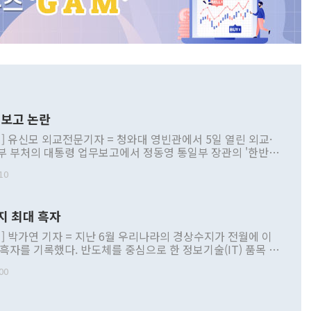
보고 논란
] 유신모 외교전문기자 = 청와대 영빈관에서 5일 열린 외교·
부 부처의 대통령 업무보고에서 정동영 통일부 장관의 '한반도
 구상'과 업무보고 발언이 논란을 빚고 있다. 이날 정 장관의
10
정부 내 조율을 거치지 않은 사안을 정책으로 추진하겠다고 공
는가 하면 사실 관계에 맞지 않은 설명도 있었다. 이재명 대통
로 신중을 기해 달라고 경고했고, 조현 외교부 장관은 '이상
지 최대 흑자
 근거한 비현실적 구상'이라는 비판을 내놨다. 그동안 정 장
책 관련 발언이 물의를 빚은 적은 여러 번 있지만 대통령과 유
] 박가연 기자 = 지난 6월 우리나라의 경상수지가 전월에 이
이 공개적으로 부정적 입장을 표명한 것은 이례적이다. 정 장
 흑자를 기록했다. 반도체를 중심으로 한 정보기술(IT) 품목 수
대북 접근법과 월권을 제어해야 한다는 목소리도 높아지고 있
간 상품수출이 처음으로 1000억달러를 넘어선 영향이다. [자
00
 따르
기자간담회를 하고 있다. [사진=통일부] 2026.07.23 ◆통일
 경상수지는 497억3000만달러 흑자로 집계됐다. 전월(386억
 넘어선 주장 정 장관은 이날 업무보고에서 '한반도 평화공존
)에 이어 두 달 연속 월간 기준 역대 최대 기록을 갈아치웠다.
 설명하면서 이재명 정부 2년차 핵심 과제로 상호 존중·평화