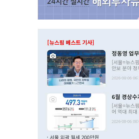
[뉴스핌 베스트 기사]
정동영 업무
[서울=뉴스핌
안보 분야 정
평화공존 발전
2026-08-06 06:
발언 중에는 
언한 것이 있
령은 공개적으
6월 경상수
주의적 희망에
관의 대북 정
[서울=뉴스핌
관 부처 장관
어 역대 최대
관의 무리한 
출 호조로 월
다. [정동영 통일부 장관이 지난달 23일 오후 서울 종로구 정부서울청사에
2026-08-06 08:
료=한국은행] 한국은행이 6일 발표한 '2026년 6월 국제수지(잠정)'에
서 취임 1주년 
면 지난 6월
부 장관 권한
1000만달러
서울 외곽 월세 200만원
발전 구상'을