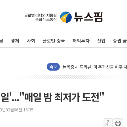
유럽증시, 견조한 실적 소화하며 대부분
리투아니아 국방 "러, 우크라 드론으로
울
경제
사회
글로벌·중국
해외투자
산업
증권·
구광모, 내주 실리콘밸리서 젠슨 황 
뉴욕증시 개장 전 특징주...모더나
김정관 장관 "영업이익 N% 성과급
뉴욕증시 프리뷰, 미 주가선물 AI주
속보
청와대, 북한 단거리 탄도미사일 발사
금값 7주 만에 최고…美 고용 둔화·
[인도증시] 중동 긴장 완화에 실적 호
'..."매일 밤 최저가 도전"
러, 1인칭시점 드론으로 우크라 민간
[베트남 증시] 지수 하락 속 'DGC
23년02월06일 16:35
'월가의 황제' 다이먼 "금융시장 레
가
가
양주 섬유염색공장서 화재 1명 중상…