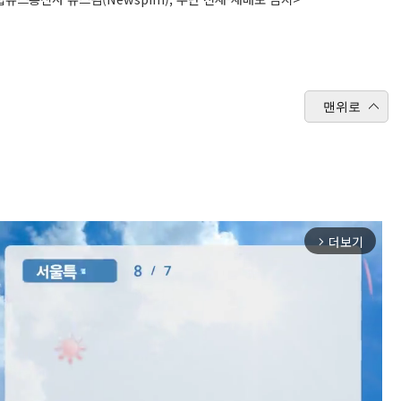
맨위로
더보기
arrow_forward_ios