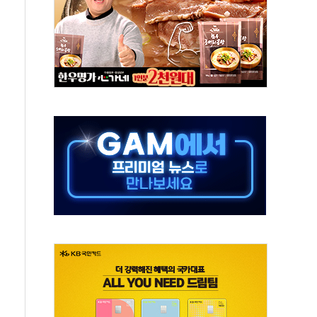
호르무즈 재개방 기대에 강세
조까지, 상승...호실적 보고 기업 상승세 뚜렷
인 '사파리' 공격… 시민들 공포감 극대화 전략
' 임시 주총 기대감에 홀로 상한가…마진 잔액은 사상 최고
버리지 위험수위…숨은 차입이 더 큰 변수"
대응 1단계 진압 중