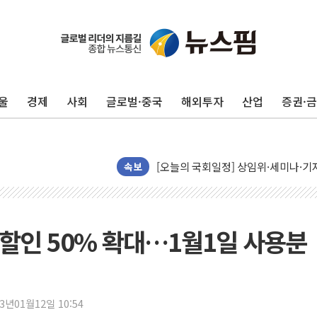
뉴욕증시, 유가·금리 부담에 하락…다
이란, 오만과 호르무즈 해협 재개방 합
[민주 당권주자 일정] 송영길·정청래·김
울
경제
사회
글로벌·중국
해외투자
산업
증권·
李대통령, 오늘 부동산 정책 점검 2
[오늘의 정치일정] 8월 7일(금)
[오늘의 국회일정] 상임위·세미나·기자
이란, 美·이스라엘 선박 호르무즈 통항
속보
유럽증시, 견조한 실적 소화하며 대부분
리투아니아 국방 "러, 우크라 드론으로
구광모, 내주 실리콘밸리서 젠슨 황 
할인 50% 확대…1월1일 사용분
뉴욕증시 개장 전 특징주...모더나
김정관 장관 "영업이익 N% 성과급
뉴욕증시 프리뷰, 미 주가선물 AI주
23년01월12일 10:54
청와대, 북한 단거리 탄도미사일 발사