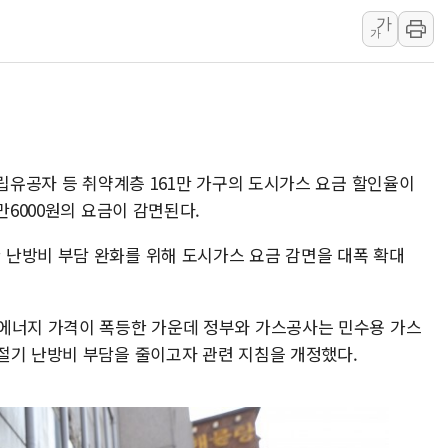
가
금값 7주 만에 최고…美 고용 둔화·
가
[인도증시] 중동 긴장 완화에 실적 호
러, 1인칭시점 드론으로 우크라 민간
[베트남 증시] 지수 하락 속 'DGC
'월가의 황제' 다이먼 "금융시장 레
양주 섬유염색공장서 화재 1명 중상…
독립유공자 등 취약계층 161만 가구의 도시가스 요금 할인율이
만6000원의 요금이 감면된다.
난방비 부담 완화를 위해 도시가스 요금 감면을 대폭 확대
에너지 가격이 폭등한 가운데 정부와 가스공사는 민수용 가스
절기 난방비 부담을 줄이고자 관련 지침을 개정했다.