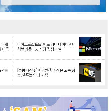
Mute
뇌부 개
마이크로소프트, 인도 최대 데이터센터
에 타격
허브 가동…AI 시장 경쟁 가열
 동력의
[홍콩 대장주] 메이퇀② 실적은 고속 상
승, 밸류는 역대 저점