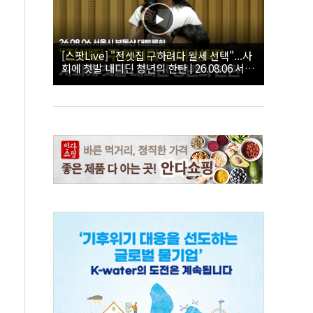
[스팟Live] "전셋집 구하려다 월세 선택"...사
회에 첫발 내디딘 청년의 한탄 | 26.08.06 서울
시 부동산 대토론회