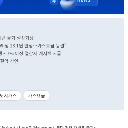
.내년 물가 설상가상
Wh당 13.1원 인상…가스요금 동결"
행…7% 이상 절감시 캐시백 지급
 절약 선언
도시가스
가스요금
뉴스통신사 뉴스핌(Newspim), 무단 전재-재배포 금지>