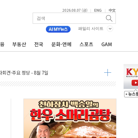
2026.08.07 (금)
ENG
中文
|
|
우 5거래일 랠리 '마침표'
의 막바지.."美와 직접 협상 없어"
패밀리 사이트
민석 후보 - 8월 7일
금융
부동산
전국
문화·연예
스포츠
GAM
차 회의…주택 공급 대책 막바지 조율할 듯
회견·주요 정당 - 8월 7일
 제한 추진…美 "통행 막을 권한 없어"
 상승… "2분기 기업 순이익 21% 증가" 전망
 나토 회원국 공격 검토… 거짓 깃발 작전"
재회…로봇·AI 데이터센터·모빌리티 구체화
·아이온큐·도어대시↑ VS 샌디스크·피그마·앱러빈↓
 반대…상법·자본시장법 개정 논의"
 차익실현 속 혼조세...웨스턴디지털·샌디스크↓
에 긴급 안보 점검회의