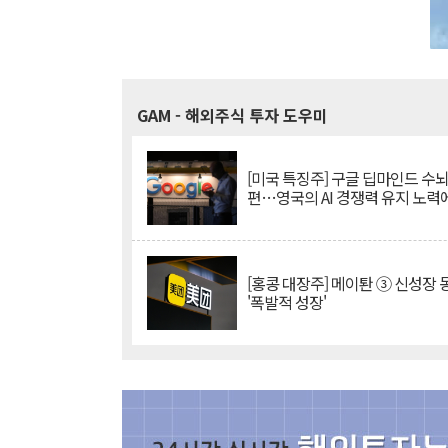
GAM
- 해외주식 투자 도우미
[미국 특징주] 구글 딥마인드 수
편…영국의 AI 경쟁력 유지 노력
[홍콩 대장주] 메이퇀 ③ 신성장
'폭발적 성장'