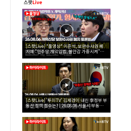
스팟
Live
[스팟Live] *풀영상* 이준석, 보완수사권 폐
지에 "민주당 개악입법, 불안감 가중시켜"｜
26.08.06 개혁신당 보완수사권 폐지 토론회
[스팟Live] '투미TV' 김제경이 내린 李정부 부
동산 정책 점수는? | 26.08.06 서울시 부동산
대토론회