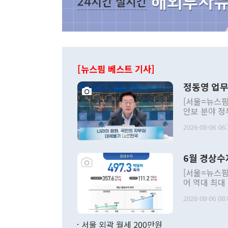
[뉴스핌 베스트 기사]
정동영 업무
[서울=뉴스핌
안보 분야 정
평화공존 발전
2026-08-06 06:
발언 중에는 
언한 것이 있
령은 공개적으
6월 경상수
주의적 희망에
관의 대북 정
[서울=뉴스핌
관 부처 장관
어 역대 최대
관의 무리한 
출 호조로 월
다. [정동영 통일부 장관이 지난달 23일 오후 서울 종로구 정부서울청사에
2026-08-06 08:
료=한국은행] 한국은행이 6일 발표한 '2026년 6월 국제수지(잠정)'에
서 취임 1주년 
면 지난 6월
부 장관 권한
1000만달러
서울 외곽 월세 200만원
발전 구상'을