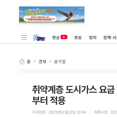
영상
포토
정치
정책·서
홈
경제
공기업
취약계층 도시가스 요금 
부터 적용
기사입력 :
2023년01월12일 10:54
최종수정 :
20