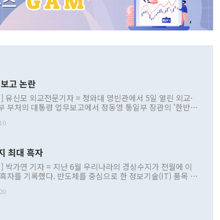
보고 논란
] 유신모 외교전문기자 = 청와대 영빈관에서 5일 열린 외교·
부 부처의 대통령 업무보고에서 정동영 통일부 장관의 '한반도
 구상'과 업무보고 발언이 논란을 빚고 있다. 이날 정 장관의
10
정부 내 조율을 거치지 않은 사안을 정책으로 추진하겠다고 공
는가 하면 사실 관계에 맞지 않은 설명도 있었다. 이재명 대통
로 신중을 기해 달라고 경고했고, 조현 외교부 장관은 '이상
지 최대 흑자
 근거한 비현실적 구상'이라는 비판을 내놨다. 그동안 정 장
책 관련 발언이 물의를 빚은 적은 여러 번 있지만 대통령과 유
] 박가연 기자 = 지난 6월 우리나라의 경상수지가 전월에 이
이 공개적으로 부정적 입장을 표명한 것은 이례적이다. 정 장
 흑자를 기록했다. 반도체를 중심으로 한 정보기술(IT) 품목 수
대북 접근법과 월권을 제어해야 한다는 목소리도 높아지고 있
간 상품수출이 처음으로 1000억달러를 넘어선 영향이다. [자
00
 따르
기자간담회를 하고 있다. [사진=통일부] 2026.07.23 ◆통일
 경상수지는 497억3000만달러 흑자로 집계됐다. 전월(386억
 넘어선 주장 정 장관은 이날 업무보고에서 '한반도 평화공존
)에 이어 두 달 연속 월간 기준 역대 최대 기록을 갈아치웠다.
 설명하면서 이재명 정부 2년차 핵심 과제로 상호 존중·평화