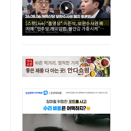
[스팟Live] *풀영상* 이준석, 보완수사권 폐
지에 "민주당 개악입법, 불안감 가중시켜"｜
26.08.06 개혁신당 보완수사권 폐지 토론회