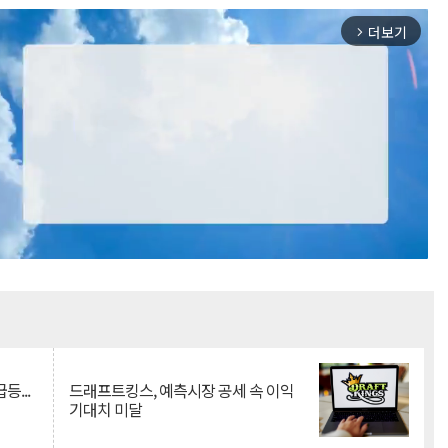
더보기
arrow_forward_ios
Mute
등...
드래프트킹스, 예측시장 공세 속 이익
기대치 미달