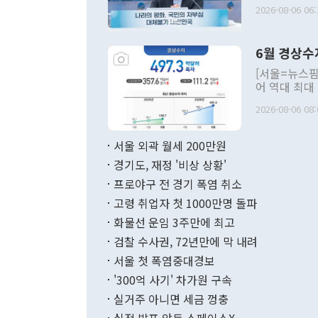
평화공존 발전
2026-08-06 06:
발언 중에는 
언한 것이 있
령은 공개적으
6월 경상수
주의적 희망에
관의 대북 정
[서울=뉴스핌
관 부처 장관
어 역대 최대
관의 무리한 
출 호조로 월
다. [정동영 통일부 장관이 지난달 23일 오후 서울 종로구 정부서울청사에
2026-08-06 08:
료=한국은행] 한국은행이 6일 발표한 '2026년 6월 국제수지(잠정)'에
서 취임 1주년 
면 지난 6월
부 장관 권한
1000만달러
서울 외곽 월세 200만원
발전 구상'을
이에 따라 올
적 갈등 해결
경기도, 재정 '비상 상황'
했다. 경상수
결과 혐오의 
9000만달러
프로야구 전 경기 폭염 취소
년간의 CVI
지 기준 상품
고령 취업자 첫 1000만명 돌파
무너졌다고도 
며 월간 기준
현실을 바꾸는
달러로 38.
화물선 운임 3주만에 최고
를 평화 체제
196.9% 급
검찰 수사권, 72년만에 막 내려
함께 4자 대
수출은 160
지만 이 대통
서울 첫 폭염중대경보
(18.6%) 
화공존 정책이
했다. 통관 기
'300억 사기' 차가원 구속
다"고 지적했
(16.4%)
투리가 잡혀 
실거주 아니면 세금 껑충
월(-10억9
쁜 상황이 초
증가와 유류할