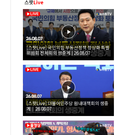
스팟
Live
[스팟Live] 국민의힘 부동산정책 정상화 특별
위원회 전체회의 생중계 | 26.08.07
[스팟Live] 더불어민주당 원내대책회의 생중
계｜26.08.07