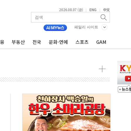
2026.08.07 (금)
ENG
中文
|
|
달러 건넨 韓기업 조사… "관세 무마용 뇌물 의혹"
품공사 등 20곳 '최우수'...인천환경공단 등 '부진'
패밀리 사이트
 숨진 채 발견
금융
부동산
전국
문화·연예
스포츠
GAM
보안기업, 중국제 공유기서 '백도어' 발견
않겠다"
회원 수 세계 1위…국내 회원 34% 증가
 혜택 강화...새벽 배송 도입 예정
으로 부동산과 건강까지 영역 확장 예정
장기공급 합의에 7%대 급등
IT 2026' 참가
억원…순이익 흑자 전환
 따른 중과세는 과세 원칙 어긋나"
이용자수 1000만 돌파