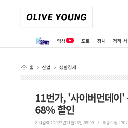
영상
포토
정치
정책·서
홈
산업
생활경제
11번가, '사이버먼데이
68% 할인
기사입력 :
2022년11월28일 09:09
최종수정 :
20