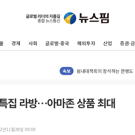
美 민주, 트럼프 측에 200만 
지방공기업 경영평가, 서울농수산식
예천 실종신고 80대 남성 논둑서
울
경제
사회
글로벌·중국
해외투자
산업
증권·
"35초마다 중국과 통신"...美
한병도 "막말 정치를 좌시하지 
원내대책회의 참석하는 한병도
AIA그룹, 12년 연속 MDRT 
속보
[컨콜] 네이버, 멤버십 연계 배송
[컨콜] 네이버 AI탭, 올해 안
[특징주] 포스코퓨처엠, LFP 
' 특집 라방…아마존 상품 최대
HDC랩스, 'BUILD CON SUMM
와이즈버즈, 상반기 매출 245
배준영 의원 "거주 사용 형태에
22년11월28일 09:09
[컨콜] 네이버, AI탭 월간 활성 