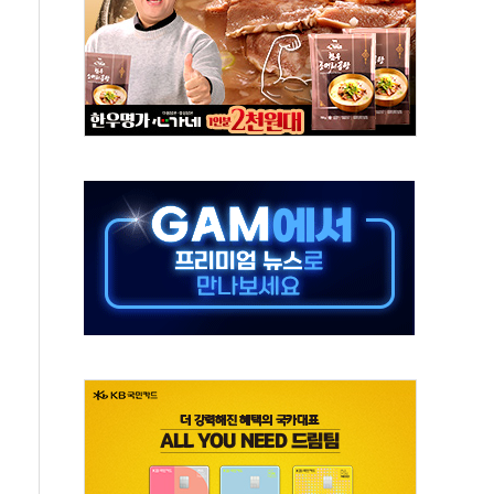
고한 파트너십 이어갈 예정"
항의 서한…"표현의 자유 위협"
.2분기 영업이익 121% 급증
울·경기·충북 선관위 등 추가 압수수색
, 30일 2주년 기념 행사
..RSU 세제지원 긍정 검토되길"