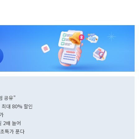
험 공유"
 최대 80% 할인
번가
 2배 늘어
% 초특가 푼다