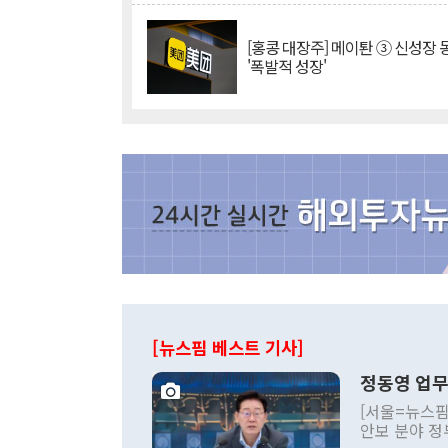
[홍콩 대장주] 메이퇀 ③ 신성장
'폭발적 성장'
[뉴스핌 베스트 기사]
정동영 업무
[서울=뉴스핌
안보 분야 정