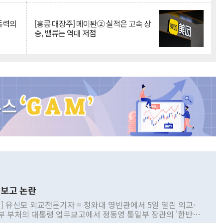
 동력의
[홍콩 대장주] 메이퇀② 실적은 고속 상
승, 밸류는 역대 저점
보고 논란
] 유신모 외교전문기자 = 청와대 영빈관에서 5일 열린 외교·
부 부처의 대통령 업무보고에서 정동영 통일부 장관의 '한반도