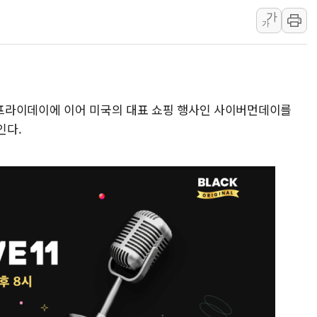
가
[컨콜] 네이버, "엔비디아와 공
가
美공화, 韓 '개정 정통망법'에 
롯데쇼핑, 백화점이 이끈 반등..
합수본, '투표율 조작 의혹' 서
교원그룹 펫 프렌들리 호텔 '키녹'
블랙프라이데이에 이어 미국의 대표 쇼핑 행사인 사이버먼데이를
벤처업계 "정부 세제개편안 환영.
인다.