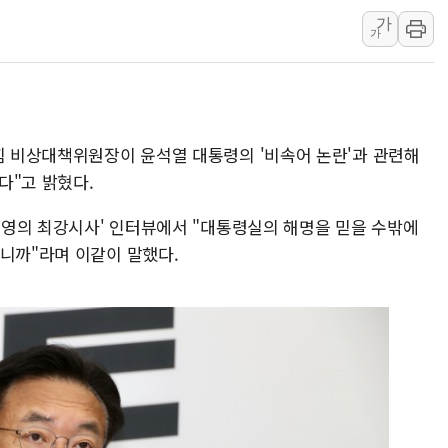
가
李대통령 "결혼 때문에 손해 
가
여수 오동도 인근 해상서 모
추미애, '위안부' 피해자 기림
인천 선재도 갯벌서 해루질 중
인천서 말다툼 중 어머니 흉기
의힘 비상대책위원장이 윤석열 대통령의 '비속어 논란'과 관련해
'화합' 꺼낸 김민석에 '뻔뻔
다"고 밝혔다.
최경영의 최강시사' 인터뷰에서 "대통령실의 해명을 믿을 수밖에
니니까"라며 이같이 말했다.