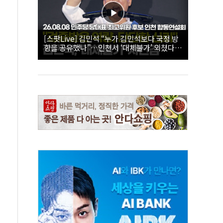
[스팟Live] 김민석 “누가 김민석보다 국정 방
향을 공유했나”…인천서 ‘대체불가’ 외쳤다 |
26.08.08 더불어민주당 당대표·최고위원 후
보 인천 합동연설회