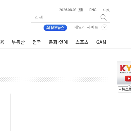
2026.08.09 (일)
ENG
中文
|
|
투입…고수온 양식장 복구·지원 '총력'
산사태 주의보'...경북도, 호우 피해·통제구간 없어
패밀리 사이트
%p' 차 재역전 성공...金 45.42% vs 鄭 44.56%
금융
부동산
전국
문화·연예
스포츠
GAM
·정청래·김민석 당대표 후보
 정청래에 승리...47.75% vs 42.08%
과 발표...김민석 47.75% 정청래 42.08%
표...김민석 45.09% 정청래 43.27% 송영길 11.63%
표...김민석 52.64% 정청래 39.89% 송영길 7.47%
0~8.14)
…공습 한계·탄약 부족 현실화
50㎜ 폭우…강원 동해안 강한 비 이어져
 환경미화원 수거차에 치여 사망
동…60대 남성 2명 숨져