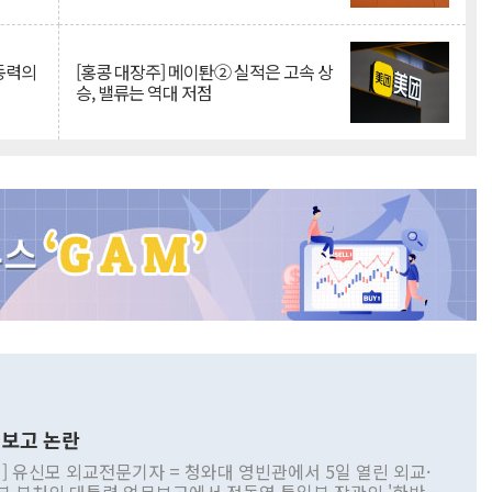
 동력의
[홍콩 대장주] 메이퇀② 실적은 고속 상
승, 밸류는 역대 저점
보고 논란
] 유신모 외교전문기자 = 청와대 영빈관에서 5일 열린 외교·