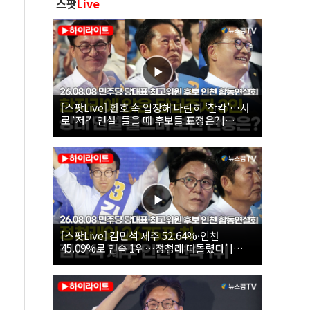
스팟
Live
[스팟Live] 환호 속 입장해 나란히 ‘찰칵’…서
로 ‘저격 연설’ 들을 때 후보들 표정은? |
26.08.08 더불어민주당 당대표·최고위원 후
보 인천 합동연설회
[스팟Live] 김민석 제주 52.64%·인천
45.09%로 연속 1위…정청래 따돌렸다’ |
26.08.08 더불어민주당 당대표·최고위원 후
보 인천 합동연설회