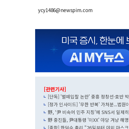
ycy1486@newspim.com
[관련기사]
[단독] '벌떼입찰 논란' 중흥 정창선·호반
[정가 인사이드] '무한 반복' 가처분...법
野, '尹 비속어 민주 지칭'에 SNS서 일
野 중진들, 尹대통령 '이XX' 야당 겨냥 
[종합] 한덕수 총리 "26일부터 야외 마스