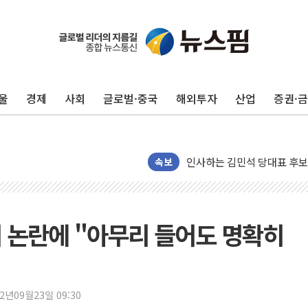
포항시 재난예산 40억 긴급 
울진·영덕 '호우특보'-포항 '
[종합] 김민석, 정청래에 '0.86
울
경제
사회
글로벌·중국
해외투자
산업
증권·
인천 합동연설회 나선 송영길
김민석, 2주차 제주·인천 경선서
인사하는 김민석 당대표 후보
[속보] 민주, 제주·인천 경선 결
속보
[속보] 민주, 인천 경선 결과 발
[속보] 민주, 제주 경선 결과 발
이번주 국내 주요 금융일정(8.1
 논란에 "아무리 들어도 명확히
美, 이란전 출구전략 만지작
강릉·동해·삼척 시간당 최대 
폐기물 수거하다 참변…60대
22년09월23일 09:30
서울 중랑구 주택가서 흉기 난