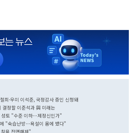
 박철희·우미 이석준, 국정감사 증인 신청돼
원이 결정할 이준석과 與 미래는
제히 성토 "수준 이하…제정신인가"
해명에 "숙습난방…욕설이 몸에 뱄다"
크 착용 전면해제"