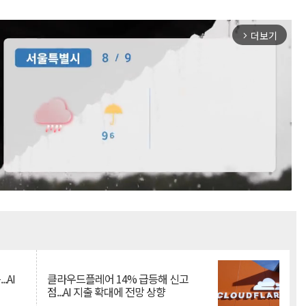
더보기
arrow_forward_ios
Mute
.AI
클라우드플레어 14% 급등해 신고
점...AI 지출 확대에 전망 상향