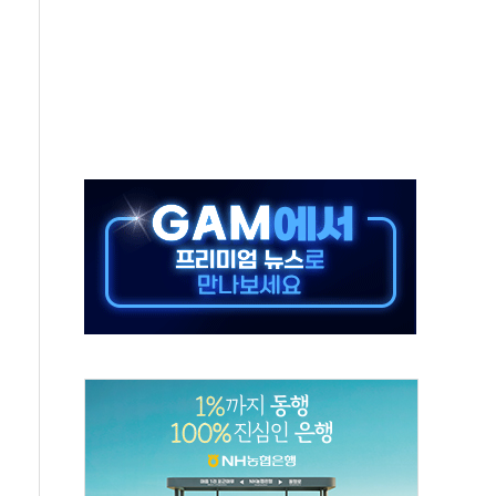
보는 일 없게"…'결혼 페널티' 22개 과제 손본다
터보트 전복…1명 사망·1명 실종
의 날 참석..."국제적 시민 연대로 목소리 내야"
 실종 60대 나흘만에 숨진 채 발견
 살해 10대 아들 체포
' 받아친 정청래…제주 연설서 신경전 고조