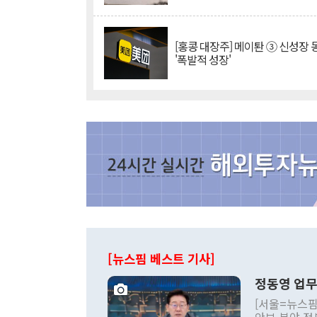
[홍콩 대장주] 메이퇀 ③ 신성장
'폭발적 성장'
[뉴스핌 베스트 기사]
정동영 업무
[서울=뉴스핌