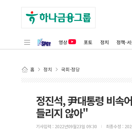
영상
포토
정치
정책·서
홈
정치
국회·정당
정진석, 尹대통령 비속어
들리지 않아"
기사입력 :
2022년09월23일 09:30
최종수정 :
20