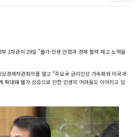
'호우·산사태 주의보' 울진 
여야, 황희 '버스 하우스' 공
풀무원재단, '국제과학연극제
현대그린푸드 '텍사스로드하
與 "세제개편안 8월 말 당
부 1차관이 29일 "물가·민생 안정과 경제 활력 제고 노력을
 비상경제차관회의를 열고 "주요국 금리인상 가속화와 미국과
게 확대돼 물가 상승으로 인한 민생의 어려움도 이어지고 있