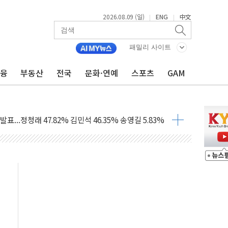
1.48%p' 차 선두 유지...金 46.01% vs 鄭 44.53%
2026.08.09 (일)
ENG
中文
|
|
기 당선...합산득표율 68.63%
해 10대 구속…범행 후 반려견도 죽여
패밀리 사이트
 정청래에 승리…金 48.54% vs 鄭 44.40%
금융
부동산
전국
문화·연예
스포츠
GAM
경선 결과...김민석 48.54% 정청래 44.40%
발표...김민석 47.37% 정청래 45.71% 송영길 6.92%
발표...정청래 47.82% 김민석 46.35% 송영길 5.83%
발표...김민석 50.30% 정청래 41.94% 송영길 7.76%
객 400명 맞이…"마음 잇는 시간 되길"
 지급 확정되나…재상고 앞두고 막판 셈법
'행복상자' 전달
극기 거꾸로' 논란…이틀만에 철거
 예술·체육요원 최대 33% 감축
 역대 최대폭 감소한 9.4%↓…유통업계 양극화 심화
 특사'로 콜롬비아 대통령 취임식 참석