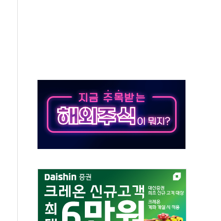
시간당 30mm 강한 비...호우 피해 없어
방…野 "청년 우롱 기괴" vs 與 "송구한 해프닝"
 2026'서 어린이 과학연극 2편 수상
우스' 잠실점, 직장인 핫플레이스로 부상
정 조율 완료…초고가·비거주 1주택 등 여론 수렴"