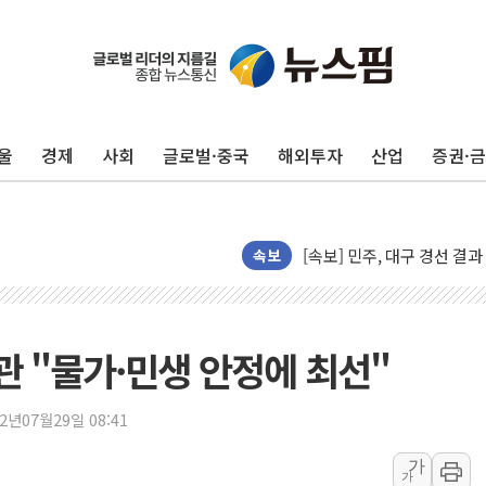
[종합] 김민석, 정청래에 누적 '
민주당 경북도당위원장에 오중
인천서 말다툼 중 어머니 살
김민석, 강원·대구·경북 경선서
울
경제
사회
글로벌·중국
해외투자
산업
증권·
[속보] 민주, 강원·대구·경북 
[속보] 민주, 경북 경선 결과 
[속보] 민주, 대구 경선 결과 
[속보] 민주, 강원 경선 결과 
속보
정재헌 CEO, SKT 장기고
최태원, 노소영에 9440억
하나금융, 명동 소상공인에 
관 "물가·민생 안정에 최선"
인천시 광복절 현수막 '태
병무청, 보충역 전면 손질…
22년07월29일 08:41
홈플러스發 대형마트 판매,
가
가
윤준병·이해민 의원, '정부