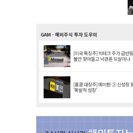
GAM
- 해외주식 투자 도우미
[미국 특징주] 빅테크 주가 급반등..
불안 잦아들고 낙관론 되살아나
[홍콩 대장주] 메이퇀 ③ 신성장
'폭발적 성장'