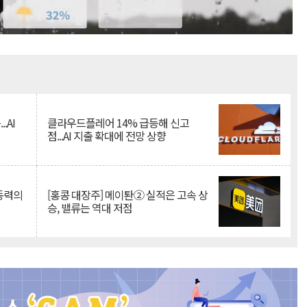
Mute
.AI
클라우드플레어 14% 급등해 신고
점...AI 지출 확대에 전망 상향
 동력의
[홍콩 대장주] 메이퇀② 실적은 고속 상
승, 밸류는 역대 저점