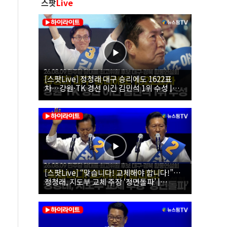
스팟
Live
[스팟Live] 정청래 대구 승리에도 1622표
차…강원·TK 경선 이긴 김민석 1위 수성 |
26.08.09 더불어민주당 당대표·최고위원 후
보 대구·경북 합동연설회
[스팟Live] “맞습니다! 교체해야 합니다!”…
정청래, 지도부 교체 주장 ‘정면돌파’ |
26.08.09 더불어민주당 당대표·최고위원 후
보 대구·경북 합동연설회