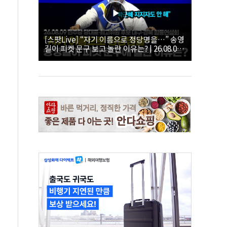
[스팟Live] “자기 이름으로 정당명을…” 송영
길이 피켓 문구 보고 놀란 이유는? | 26.08.09
더불어민주당 당대표·최고위원 후보 대구·경
북 합동연설회