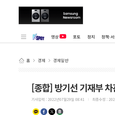
영상
포토
정치
정책·서
홈
경제
경제일반
[종합] 방기선 기재부 차
기사입력 :
2022년07월29일 08:41
최종수정 :
20