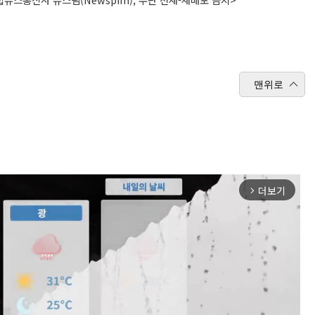
맨위로
더보기
arrow_forward_ios