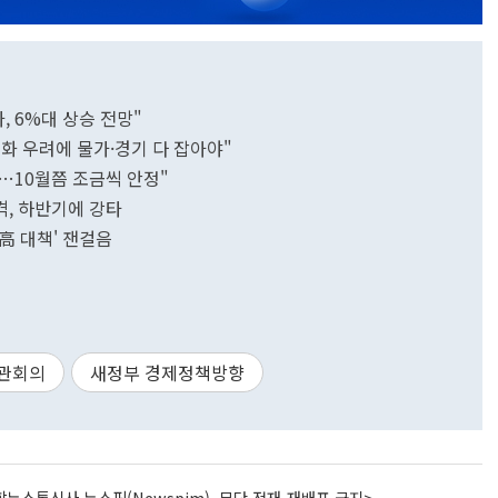
, 6%대 상승 전망"
화 우려에 물가·경기 다 잡아야"
…10월쯤 조금씩 안정"
충격, 하반기에 강타
高 대책' 잰걸음
관회의
새정부 경제정책방향
뉴스통신사 뉴스핌(Newspim), 무단 전재-재배포 금지>