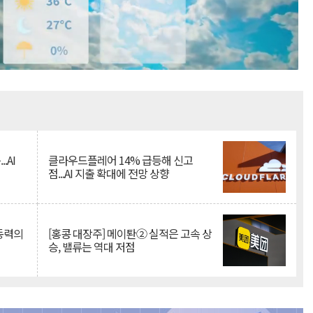
Mute
.AI
클라우드플레어 14% 급등해 신고
점...AI 지출 확대에 전망 상향
 동력의
[홍콩 대장주] 메이퇀② 실적은 고속 상
승, 밸류는 역대 저점