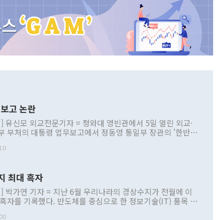
보고 논란
] 유신모 외교전문기자 = 청와대 영빈관에서 5일 열린 외교·
부 부처의 대통령 업무보고에서 정동영 통일부 장관의 '한반도
 구상'과 업무보고 발언이 논란을 빚고 있다. 이날 정 장관의
10
정부 내 조율을 거치지 않은 사안을 정책으로 추진하겠다고 공
는가 하면 사실 관계에 맞지 않은 설명도 있었다. 이재명 대통
로 신중을 기해 달라고 경고했고, 조현 외교부 장관은 '이상
지 최대 흑자
 근거한 비현실적 구상'이라는 비판을 내놨다. 그동안 정 장
책 관련 발언이 물의를 빚은 적은 여러 번 있지만 대통령과 유
] 박가연 기자 = 지난 6월 우리나라의 경상수지가 전월에 이
이 공개적으로 부정적 입장을 표명한 것은 이례적이다. 정 장
 흑자를 기록했다. 반도체를 중심으로 한 정보기술(IT) 품목 수
대북 접근법과 월권을 제어해야 한다는 목소리도 높아지고 있
간 상품수출이 처음으로 1000억달러를 넘어선 영향이다. [자
00
 따르