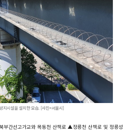
방지시설을 설치한 모습. [사진=서울시]
북부간선고가교와 목동천 산책로 ▲정릉천 산책로 및 정릉성