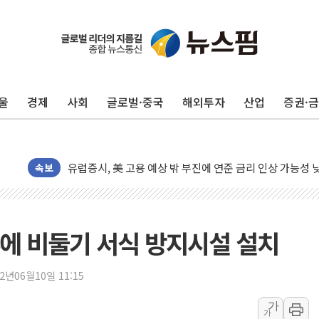
울
경제
사회
글로벌·중국
해외투자
산업
증권·
뉴욕증시, 고용 쇼크에 금리 인상 우려 후퇴…S&P500 
트럼프, 쿡 연준 이사 해임 재추진…"26일까지 의혹 소명"
유럽증시, 美 고용 예상 밖 부진에 연준 금리 인상 가능성 
속보
미 연준 매파 기세 꺾이나…고용 감소에 9월 동결 전망 우
[종합] 이슬람 수니파 3국, '공동방위협정' 체결… 이스라
트럼프, 백신·자폐증 행정명령 검토…"이르면 다음 주"
에 비둘기 서식 방지시설 설치
美 항소법원, 백악관 무도회장 공사 중단 명령…트럼프 제
이란 핵심 원유 수출항 '하르그섬', 최근 1주일 이상 '올스
22년06월10일 11:15
美 고용 쇼크에 엔화 장중 급등…시장은 "또 개입했나" 촉
가
[AI MY 뉴스] 뉴욕 반도체주 프리뷰...美 고용 쇼크에 반도
가