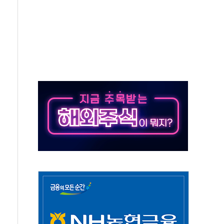
스닥 선물 1%대 상승
상 기대 후퇴
·태양광주↑ VS 트레이드데스크·웬디스↓
 끝까지 찾겠다"
중 완화 전환점"
적 공급 확대·속도전 총력"
 급등