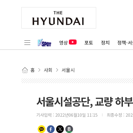
영상
포토
정치
정책·서
홈
사회
서울시
서울시설공단, 교량 하부
기사입력 :
2022년06월10일 11:15
최종수정 :
20