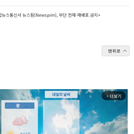
뉴스통신사 뉴스핌(Newspim), 무단 전재-재배포 금지>
맨위로
더보기
arrow_forward_ios