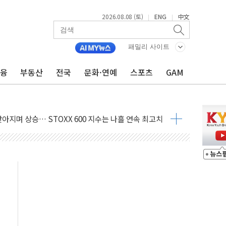
2026.08.08 (토)
ENG
中文
|
|
패밀리 사이트
금융
부동산
전국
문화·연예
스포츠
GAM
최고치
 요구
낮아지며 상승… STOXX 600 지수는 나흘 연속 최고치
세
엘·이란 위협에 맞설 자체 억지력 강화
동
톱'… 美 해상봉쇄 영향
각
체주 '활짝'