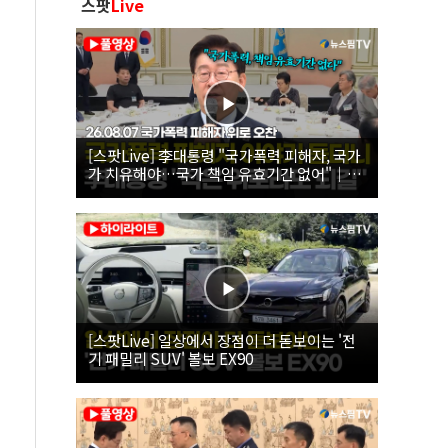
스팟
Live
[스팟Live] 李대통령 "국가폭력 피해자, 국가
가 치유해야…국가 책임 유효기간 없어"｜
26.08.07 국가폭력 피해자 위로 오찬
[스팟Live] 일상에서 장점이 더 돋보이는 '전
기 패밀리 SUV' 볼보 EX90