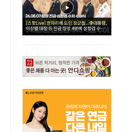
[스팟Live] 한자리에 모인 장군들...李대통령,
이상렬 대장 등 진급 장성 4명에 삼정검 수치
직접 수여｜26.08.07 장성 진급·삼정검 수치
수여식