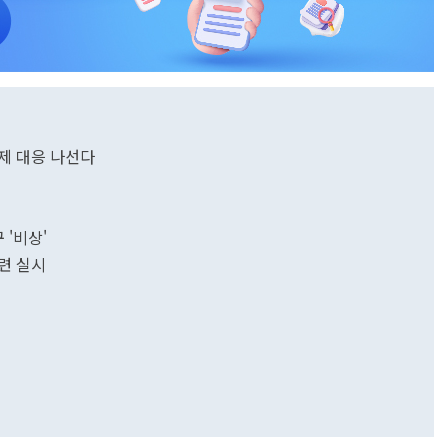
선제 대응 나선다
범
 '비상'
련 실시