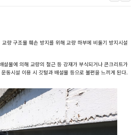
뉴욕증시 프리뷰, 美 고용 쇼크에 금리 인상 우려 후퇴…나
[종합] 美 7월 고용 2만3000명 감소 '쇼크'…9월 금리 인
[사진] 이슬람 수니파 3개국, 공동방위협정 체결
뉴욕증시 개장 전 특징주...아틀라시안·클라우드플레어
보훈부, 미 DPAA와 MOU… "6·25 미군 실종자 7359명
이 교량 구조물 훼손 방지를 위해 교량 하부에 비둘기 방지시설
트럼프 "금리 내려야"…파월 때와 달리 워시엔 톤 낮춰
특정 정치인 측근 포항시 정책특보 내정설...포항시 '시끌'
 배설물에 의해 교량의 철근 등 강재가 부식되거나 콘크리트가
李 "해남 태양광, 대한민국 다음 100년 밑거름…수도권 집
 운동시설 이용 시 깃털과 배설물 등으로 불편을 느끼게 된다.
李 대통령, '6시간 마라톤 부동산 2차 회의' 주재… "전폭
트럼프, 中 겨냥 폴리실리콘 관세 15% 부과…美 태양광주