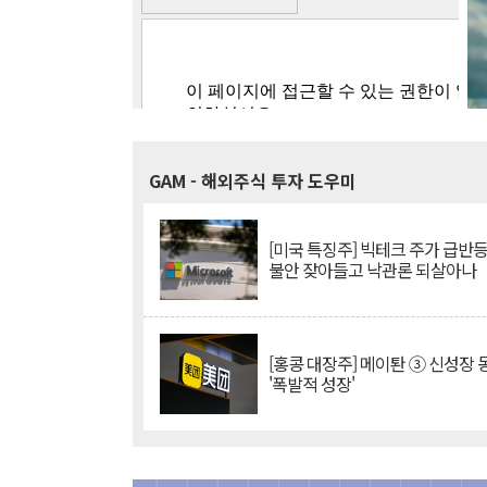
GAM
- 해외주식 투자 도우미
[미국 특징주] 빅테크 주가 급반등..
불안 잦아들고 낙관론 되살아나
[홍콩 대장주] 메이퇀 ③ 신성장
'폭발적 성장'