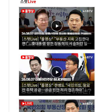
스팟
Live
[스팟Live] *풀영상* "부동산 지옥 고집한다
면!"...李대통령 향한 장동혁의 서슬퍼런 일갈
| 26.08.07 국민의힘 부동산정책 정상화 특별
위원회 전체회의
[스팟Live] *풀영상* 한병도 “국민의힘, 말로
만 주택 공급…공급 법안 처리 협조하라”｜
26.08.07 더불어민주당 원내대책회의