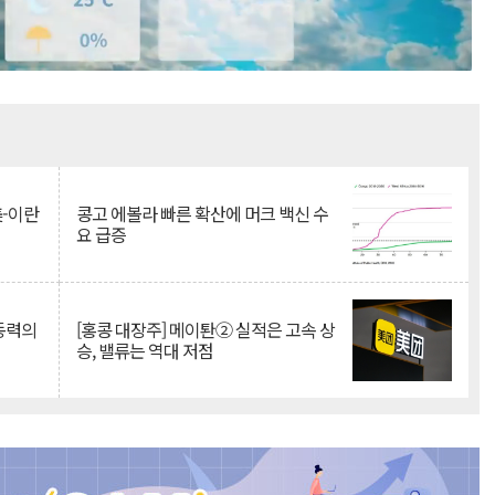
Mute
美-이란
콩고 에볼라 빠른 확산에 머크 백신 수
요 급증
 동력의
[홍콩 대장주] 메이퇀② 실적은 고속 상
승, 밸류는 역대 저점