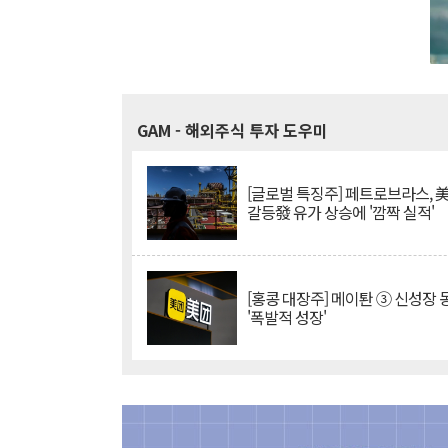
GAM
- 해외주식 투자 도우미
[글로벌 특징주] 페트로브라스, 
갈등發 유가 상승에 '깜짝 실적'
[홍콩 대장주] 메이퇀 ③ 신성장
'폭발적 성장'