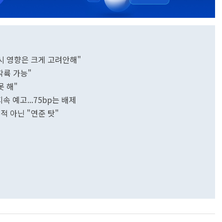
시 영향은 크게 고려안해"
연착륙 가능"
못 해"
지속 예고...75bp는 배제
적 아닌 "연준 탓"