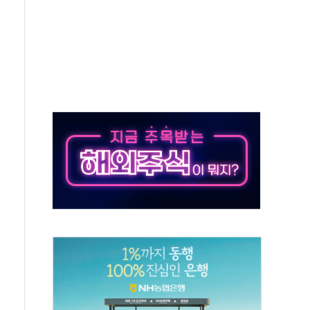
 창작자 지원 규모 2배 확대
...휴대폰 결제 최대 6000원 할인
고 제휴 전자책 요금제 출시
 호출 서비스
..지역축제 '불금전파, 송정'과 상생
비 본격화…'AI 데이터 기반 메디테크 혁신허브' 구상
로 출입 통제
추돌…1명 심정지·5명 부상
..진화헬기 3대 투입
 항소심도 징역 3년