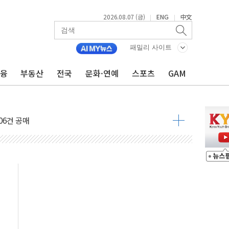
2026.08.07 (금)
ENG
中文
|
|
패밀리 사이트
금융
부동산
전국
문화·연예
스포츠
GAM
불 진화...인명피해 없어
06건 공매
X90…'올 터치'는 호불호
시간36분만에 주불진화....인명피해 없어
…자료는 전·현직 직원으로부터 확보"
가자 3만 명 돌파
선 운항허가 취득...중국 노선 다변화