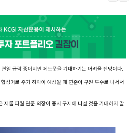
네이버, AI 브리핑 도입 후 블로그
SKT, '8월 월간 럭키 페스타' 실시
LG헬로비전 '헬로모바일', 교보문
KTis, 02-114로 카카오 T 택시
해군1함대 '창설 80주년' 기념식.
원주시, 첨단의료복합단지 지정 준
삼척시, 무건리 이끼폭포 생태탐방
가 연일 급락 중이지만 페드풋을 기대하기는 어려울 전망이다.
전남광주 화정역 인근 도로 4중 
청도 문수리 야산서 산불 진화 중.
'의 합성어로 주가 하락이 예상될 때 연준이 구원 투수로 나서서
'해병 순직 책임' 임성근 전 사단장
은 제롬 파월 연준 의장이 증시 구제에 나설 것을 기대하지 말