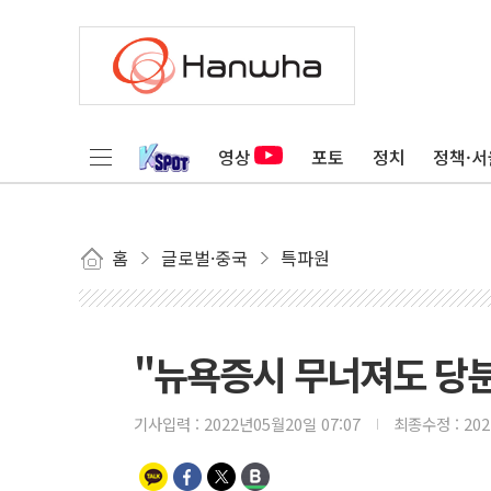
영상
포토
정치
정책·서
홈
글로벌·중국
특파원
"뉴욕증시 무너져도 당분
기사입력 :
2022년05월20일 07:07
최종수정 :
20