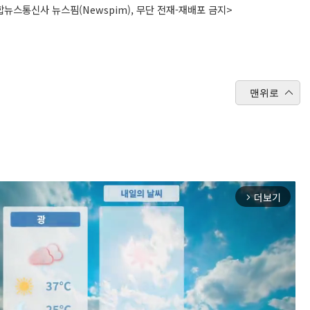
뉴스통신사 뉴스핌(Newspim), 무단 전재-재배포 금지>
맨위로
더보기
arrow_forward_ios