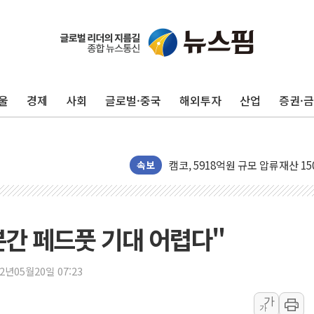
울
경제
사회
글로벌·중국
해외투자
산업
증권·
수박으로 여름 나는 하마
전남광주 구례 산불 32분 만에 주
캠코, 5918억원 규모 압류재산 15
속보
[시승기] 공간·승차감 잡은 볼보 E
가오픈한 홈플러스
돌아온 홈플러스
간 페드풋 기대 어렵다"
[종합] 청도 흥선리 야산 산불 1
한미 법카 제보자 "신동국과 무관
22년05월20일 07:23
라인게임즈, '콰이어트' 테스트 참
가
에어로케이항공, 청주-중국 청두 노
가