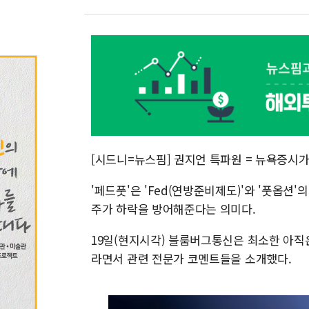
[시드니=뉴스핌] 권지언 특파원 = 뉴욕증시
'페드풋'은 'Fed(연방준비제도)'와 '풋옵션
주가 하락을 방어해준다는 의미다.
19일(현지시각) 블룸버그통신은 최소한 아직
라면서 관련 전문가 코멘트들을 소개했다.