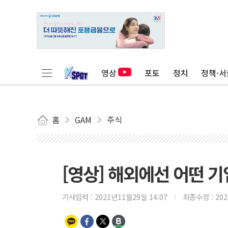
영상
포토
정치
정책·서
홈
GAM
주식
[영상] 해외에선 어떤 기
기사입력 :
2021년11월29일 14:07
최종수정 :
20