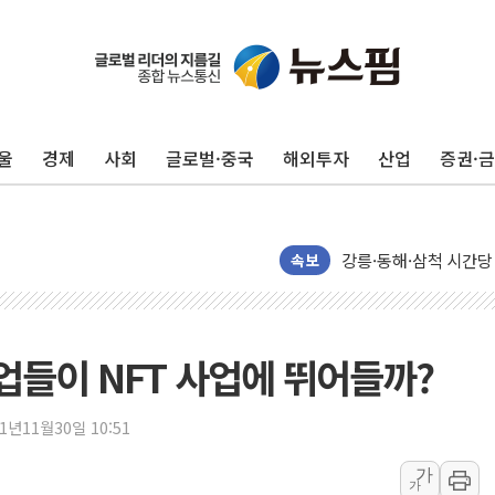
울
경제
사회
글로벌·중국
해외투자
산업
증권·
이번주 국내 주요 금융일정
美, 이란전 출구전략 
강릉·동해·삼척 시간당
폐기물 수거하다 참변
속보
서울 중랑구 주택가서 
李대통령 "결혼 때문에 
여수 오동도 인근 해상
업들이 NFT 사업에 뛰어들까?
추미애, '위안부' 피해
인천 선재도 갯벌서 해루
21년11월30일 10:51
인천서 말다툼 중 어머니
가
가
'화합' 꺼낸 김민석에