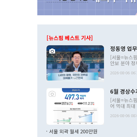
[뉴스핌 베스트 기사]
정동영 업무
[서울=뉴스핌
안보 분야 정
평화공존 발전
2026-08-06 06:
발언 중에는 
언한 것이 있
령은 공개적으
6월 경상수
주의적 희망에
관의 대북 정
[서울=뉴스핌
관 부처 장관
어 역대 최대
관의 무리한 
출 호조로 월
다. [정동영 통일부 장관이 지난달 23일 오후 서울 종로구 정부서울청사에
2026-08-06 08:
료=한국은행] 한국은행이 6일 발표한 '2026년 6월 국제수지(잠정)'에
서 취임 1주년 
면 지난 6월
부 장관 권한
1000만달러
서울 외곽 월세 200만원
발전 구상'을
이에 따라 올