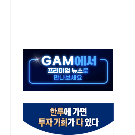
재검토 지시…與 "적극 환영"·野 "졸속 국정"
주의보…10일까지 최대 3.5m 높은 물결
사망 23명…정부, 비상대응기구 가동
, 수도 베이징도 부동산 규제 철폐
위 상승으로 피서객 7명 고립…전원 구조
별똥별 멍' 운영…페르세우스 유성우 관측
시간당 50mm 이상 폭우…호우경보 발효
0대 숨져…온열질환 여부 조사
능시험 오전 집중 편성…체감온도 38도 넘으면 중단