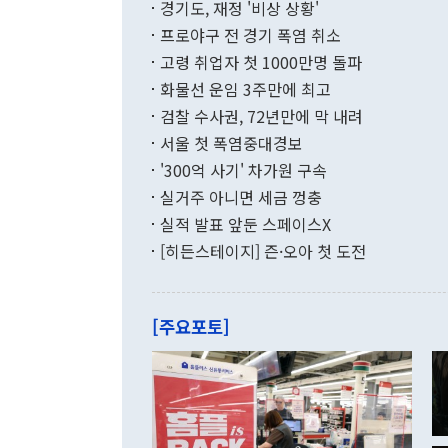
적 갈등 해결
경기도, 재정 '비상 상황'
했다. 경상수
결과 혐오의 
9000만달러
프로야구 전 경기 폭염 취소
년간의 CVI
지 기준 상품
고령 취업자 첫 1000만명 돌파
무너졌다고도 
며 월간 기준
현실을 바꾸는
달러로 38.
화물선 운임 3주만에 최고
를 평화 체제
196.9% 급
검찰 수사권, 72년만에 막 내려
함께 4자 대
수출은 160
지만 이 대통
서울 첫 폭염중대경보
(18.6%) 
화공존 정책이
했다. 통관 기
'300억 사기' 차가원 구속
다"고 지적했
(16.4%)
투리가 잡혀 
실거주 아니면 세금 껑충
월(-10억9
쁜 상황이 초
증가와 유류할
실적 발표 앞둔 스페이스X
9·19 군사
기록했지만 
[히든스테이지] 즌·오아 첫 도전
"우리의 선의
로 전환됐다.
으로 약간의 의문
를 기록해 전
관은 업무보고
는 배당수입
주의에 근거한
줄면서 25억
[주요포토]
라며 "여러분
억1000만달
이 9월 러시
였던 올해 3
며 "정부 차
인의 해외투자
은 "그것은 
각각 증가했다
잘랐다. 정 
국인의 국내 
않았다는 점에
감소하며 전월
사합의 복원,