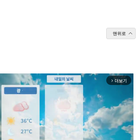
맨위로
더보기
arrow_forward_ios