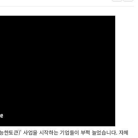
李대통령, ISA 개편 
동해중부 전 해상 풍랑
연일 폭염에 온열질환 
中 전방위 아파트 부양
인제 용대리 계곡서 수
동해시, 11~14일 '
강원 중·남부 동해안 
청양 밭에서 일하던 9
폭염에 車 운전면허 기
불가능한토큰)' 사업을 시작하는 기업들이 부쩍 늘었습니다. 자체