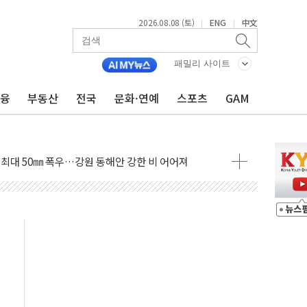
2026.08.08 (토)
ENG
中文
|
|
패밀리 사이트
금융
부동산
전국
문화·연예
스포츠
GAM
(8.10~8.14)
만지작…공습 한계·탄약 부족 현실화
 최대 50㎜ 폭우…강원 동해안 강한 비 어어져
…60대 환경미화원 수거차에 치여 사망
흉기 난동…60대 남성 2명 숨져
손해 보는 일 없게"…'결혼 페널티' 22개 과제 손본다
서 모터보트 전복…1명 사망·1명 실종
자 기림의 날 참석..."국제적 시민 연대로 목소리 내야"
질 중 실종 60대 나흘만에 숨진 채 발견
 흉기 살해 10대 아들 체포
 '뻔뻔' 받아친 정청래…제주 연설서 신경전 고조