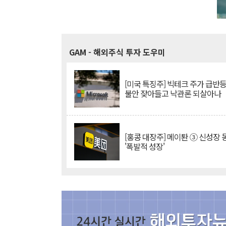
GAM
- 해외주식 투자 도우미
[미국 특징주] 빅테크 주가 급반등..
불안 잦아들고 낙관론 되살아나
[홍콩 대장주] 메이퇀 ③ 신성장
'폭발적 성장'