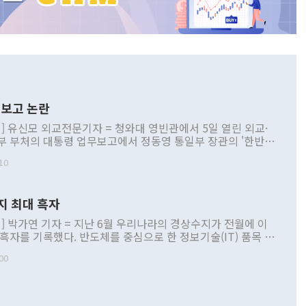
보고 논란
] 유신모 외교전문기자 = 청와대 영빈관에서 5일 열린 외교·
부 부처의 대통령 업무보고에서 정동영 통일부 장관의 '한반도
 구상'과 업무보고 발언이 논란을 빚고 있다. 이날 정 장관의
10
정부 내 조율을 거치지 않은 사안을 정책으로 추진하겠다고 공
는가 하면 사실 관계에 맞지 않은 설명도 있었다. 이재명 대통
로 신중을 기해 달라고 경고했고, 조현 외교부 장관은 '이상
지 최대 흑자
 근거한 비현실적 구상'이라는 비판을 내놨다. 그동안 정 장
책 관련 발언이 물의를 빚은 적은 여러 번 있지만 대통령과 유
] 박가연 기자 = 지난 6월 우리나라의 경상수지가 전월에 이
이 공개적으로 부정적 입장을 표명한 것은 이례적이다. 정 장
 흑자를 기록했다. 반도체를 중심으로 한 정보기술(IT) 품목 수
대북 접근법과 월권을 제어해야 한다는 목소리도 높아지고 있
간 상품수출이 처음으로 1000억달러를 넘어선 영향이다. [자
00
 따르
기자간담회를 하고 있다. [사진=통일부] 2026.07.23 ◆통일
 경상수지는 497억3000만달러 흑자로 집계됐다. 전월(386억
 넘어선 주장 정 장관은 이날 업무보고에서 '한반도 평화공존
)에 이어 두 달 연속 월간 기준 역대 최대 기록을 갈아치웠다.
 설명하면서 이재명 정부 2년차 핵심 과제로 상호 존중·평화
해 상반기 누적 경상수지 흑자는 1910억1000만달러를 기록