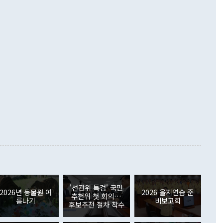
·핵 없는 한반도 등 3대 기본 방향을 제시했다. 정 장관은 "대
지 흑자를 견인한 것은 상품수지다. 6월 상품수지는 478억
언어는 멈춰야 한다"면서 주적 용어 대체를 주장했다. 지난 25
 흑자를 기록하며 전월에 이어 역대 최대를 다시 썼다. 국제수
D(완전하고 검증가능하며 되돌릴 수 없는 비핵화) 구도는 이미
수출은 1123억7000만달러로 전년 동월 대비 84.5% 증가하
했다. 또 "현 시점에서 흘러간 선(先)비핵화만 되뇌는 것은
 처음으로 1000억달러를 넘어섰다. 상품수입은 644억8000만
 데 힘이 되지 않는다"고 주장했다. 정 장관은 또 "정전 체제
6% 늘었다. 통관 기준으로는 반도체 수출이 전년 동월 대비
로 바꾸는 논의에 착수하겠다"면서 "북·미 정상회담 견인과
증했고 컴퓨터·주변기기(SSD)는 282.7% 증가했다. IT 품목
화의 동력을 확보하기 위해 최선을 다할 것"이라고 말했다. 하
.4% 늘었으며 비IT 품목도 ▲석유제품(47.5%) ▲화공품
령은 정 장관의 구상에 대부분 제동을 걸었다. 이 대통령은 "평
▲철강제품(17.9%) ▲승용차(6.1%) 등을 중심으로 18.6% 증가
 정치적으로 악용되는 측면이 있다"며 "많이 조심하셔야 한
준 수입은 ▲원자재(30.5%) ▲자본재(35.3%) ▲소비재
다. 북한을 다른 이름으로 불러야 한다는 주장에는 "표현에 꼬
가 모두 늘었다. 서비스수지는 12억9000만달러 적자를 기록해 전
정쟁으로 휘몰아 들어가면 원래 하고자 했던 데에서 오히려 나
000만달러)보다 적자 폭이 확대됐다. 여행수지는 외국인 입국자
래될 수 있다"고 경고했다. 이 대통령은 남북 신뢰 구축을 위해
증료 인상 등에 따른 출국자 감소로 4억4000만달러 흑자를
합의를 선제적으로 복원해야 한다는 정 장관의 주장에 대해서도
지식재산권사용료수지는 전월 흑자에서 4억4000만달러 적자
대로 하는 게 과연 한반도의 평화와 안정에 플러스냐, 결론적
 본원소득수지는 배당소득을 중심으로 32억7000만달러 흑자
이 들 때도 있다"며 부정적으로 반응했다. 조현 외교부 장
월(21억7000만달러)보다 흑자 폭이 확대됐다. 배당소득수지
 사후 브리핑에서 정 장관이 언급한 '4자 회담'에 대해 "이상
이 늘어난 데다 전월 분기배당에 따른 기저효과로 배당지급이
 어떤 희망이라 하더라도 그건 아직 조율되지 않은 방법"이
6000만달러 흑자를 나타냈다. 금융계정 순자산은 6월 중 467
들께서 디스카운트해 주시면 좋겠다"고 선을 그었다. 정 장관
러 증가해 월간 기준 역대 최대 증가 폭을 기록했다. 종전 최대
아 블라디보스토크에서 열리는 '동방경제포럼(EEF)'을 언급하
월(369억9000만달러)을 넘어선 것이다. 직접투자에서는 내국
원에서 (참석을) 검토하고 있다"고 발언한 데 대해서도 조 장관
가 80억1000만달러, 외국인의 국내투자가 46억3000만달러
'선관위 특검' 국민
외교부의 몫"이라며 "아직 거기까지 진도가 나가지 않았다"고
2026년 동물원 여
2026 을지연습 준
. 증권투자에서는 외국인의 국내 주식 매도세가 이어졌다. 외
추천위 첫 회의…
름나기
비보고회
장관이 이날 소개한 대북 구상과 설명은 정부 내 조율을 거치지
주식 투자는 차익실현 매도 등의 영향으로 316억1000만달러
후보추천 절차 착수
서 문제가 있다. 특히 주적 표현 대체와 국호 사용, 9·19 군
(-310억5000만달러)에 이어 역대 최대 순매도 기록을 다시
 4자회담 추진 등은 통일부 장관이 결정할 사안이 아니어서 월