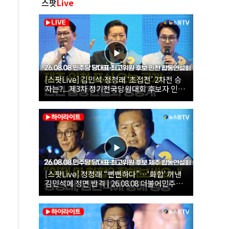
스팟
Live
[스팟Live] 김민석·정청래 ‘초접전’ 2차전 승
자는?...제3차 정기전국당원대회 후보자 인천
합동연설회 생중계 | 26.08.08
[스팟Live] 정청래 “뻔뻔하다”…‘화합’ 꺼낸
김민석에 정면 반격 | 26.08.08 더불어민주당
당대표·최고위원 후보 제주 합동연설회