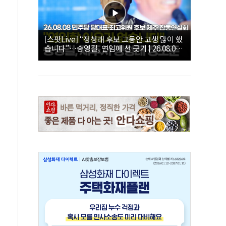
[스팟Live] “정청래 후보 그동안 고생 많이 했
습니다”…송영길, 연임에 선 긋기 | 26.08.08
더불어민주당 당대표·최고위원 후보 제주 합
동연설회