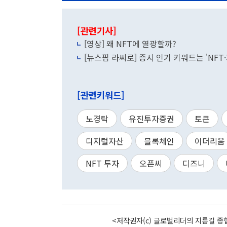
[관련기사]
[영상] 왜 NFT에 열광할까?
[뉴스핌 라씨로] 증시 인기 키워드는 'NFT
[관련키워드]
노경탁
유진투자증권
토큰
디지털자산
블록체인
이더리움
NFT 투자
오픈씨
디즈니
<저작권자(c) 글로벌리더의 지름길 종합