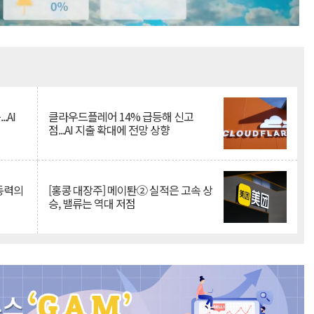
Mute
.AI
클라우드플레어 14% 급등해 신고
점...AI 지출 확대에 전망 상향
 동력의
[홍콩 대장주] 메이퇀② 실적은 고속 상
승, 밸류는 역대 저점