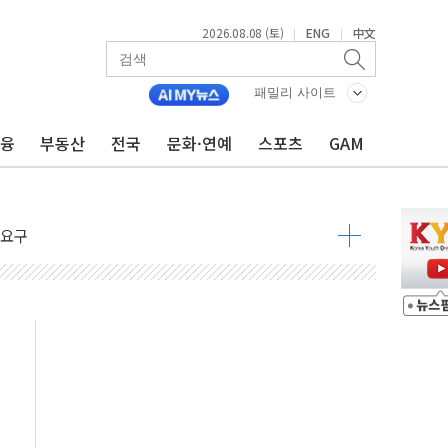
2026.08.08 (토)
ENG
中文
|
|
지대' 우려
패밀리 사이트
 정청래 격차 확대'
금융
부동산
전국
문화·연예
스포츠
GAM
타진
최고치
 요구
낮아지며 상승… STOXX 600 지수는 나흘 연속 최고치
세
엘·이란 위협에 맞설 자체 억지력 강화
동
톱'… 美 해상봉쇄 영향
각
체주 '활짝'