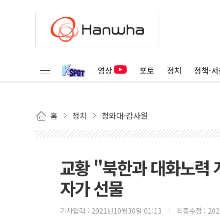
영상
포토
정치
정책·서
홈
정치
청와대·감사원
교황 "북한과 대화노력 계
자가 선물
기사입력 :
2021년10월30일 01:13
최종수정 :
20