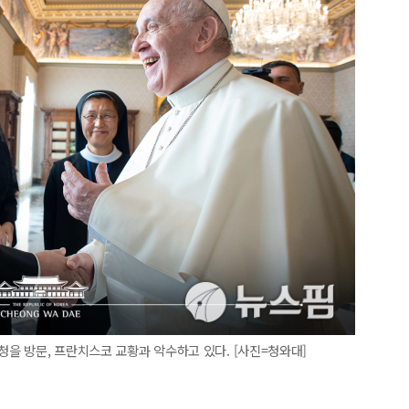
청을 방문, 프란치스코 교황과 악수하고 있다. [사진=청와대]