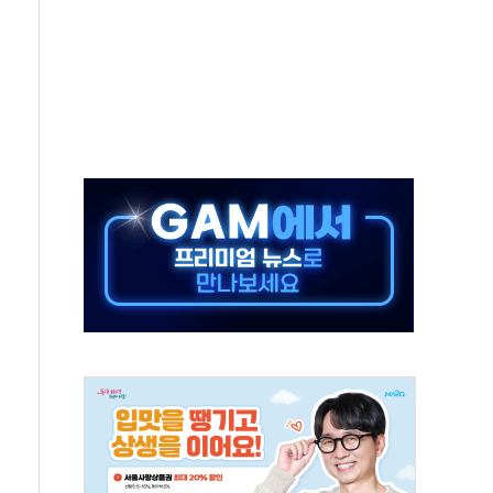
스닥 선물 1%대 상승
상 기대 후퇴
·태양광주↑ VS 트레이드데스크·웬디스↓
 끝까지 찾겠다"