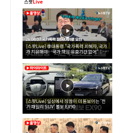
스팟
Live
[스팟Live] 李대통령 "국가폭력 피해자, 국가
가 치유해야…국가 책임 유효기간 없어"｜
26.08.07 국가폭력 피해자 위로 오찬
[스팟Live] 일상에서 장점이 더 돋보이는 '전
기 패밀리 SUV' 볼보 EX90