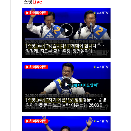
스팟
Live
[스팟Live] “맞습니다! 교체해야 합니다!”…
정청래, 지도부 교체 주장 ‘정면돌파’ |
26.08.09 더불어민주당 당대표·최고위원 후
보 대구·경북 합동연설회
[스팟Live] “자기 이름으로 정당명을…” 송영
길이 피켓 문구 보고 놀란 이유는? | 26.08.09
더불어민주당 당대표·최고위원 후보 대구·경
북 합동연설회