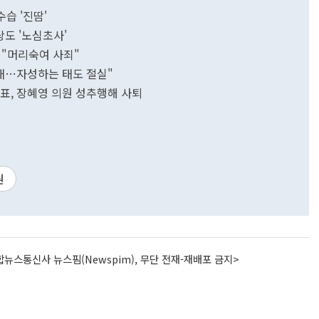
습 '진땀'
도 '노심초사'
…"머리숙여 사죄"
태…자성하는 태도 절실"
표, 장혜영 의원 성추행해 사퇴
원
뉴스통신사 뉴스핌(Newspim), 무단 전재-재배포 금지>