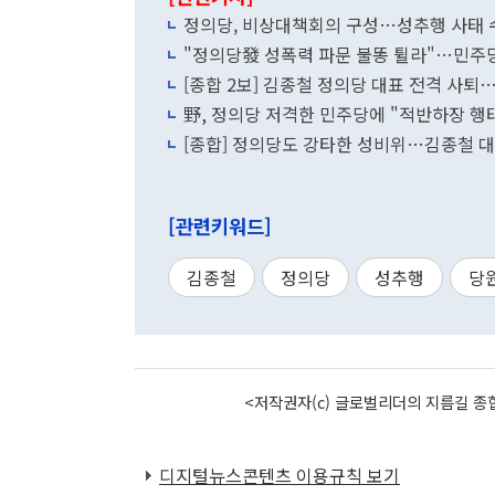
정의당, 비상대책회의 구성…성추행 사태 수
"정의당發 성폭력 파문 불똥 튈라"…민주당
[종합 2보] 김종철 정의당 대표 전격 사퇴
野, 정의당 저격한 민주당에 "적반하장 행
[종합] 정의당도 강타한 성비위…김종철 대
[관련키워드]
김종철
정의당
성추행
당
<저작권자(c) 글로벌리더의 지름길 종합
디지털뉴스콘텐츠 이용규칙 보기