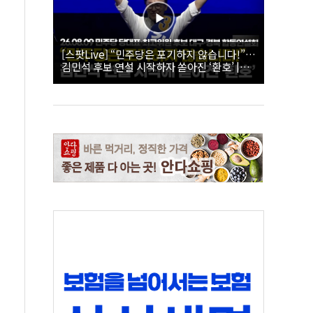
[스팟Live] “민주당은 포기하지 않습니다!”…
김민석 후보 연설 시작하자 쏟아진 ‘환호’ |
26.08.09 더불어민주당 당대표·최고위원 후
보 대구·경북 합동연설회