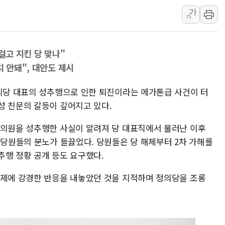
풀무원재단, '국제과학연극제
가
가
현대그린푸드 '텍사스로드하
與 "세제개편안 8월 말 당
걸고 지킨 당 맞나"
경인고속도로서 차량 4대 연
치 안돼", 대안도 제시
"AI가 먼저 알아채고 고친다
삼성전자, 美국립연구소와 
정의당 대표의 성추행으로 인한 퇴진이라는 메가톤급 사건이 터
[인사] 국무조정실·국무총
성 친문의 갈등이 깊어지고 있다.
롯데백화점, 앰배서더 2기
 의원을 성추행한 사실이 알려져 당 대표직에서 물러난 이후
한수원 "폭염 속 전력수급 
 당원들의 분노가 들끓었다. 당원들은 당 해체부터 2차 가해를
박형수 의원 '선관위 견제·감
추행 정황 공개 등도 요구했다.
문제에 강경한 반응을 내놓았던 것을 지적하며 정의당을 조롱