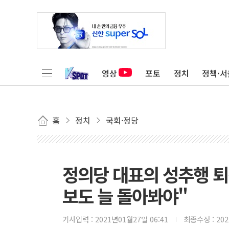
영상
포토
정치
정책·서
홈
정치
국회·정당
정의당 대표의 성추행 퇴진
보도 늘 돌아봐야"
기사입력 :
2021년01월27일 06:41
최종수정 :
20