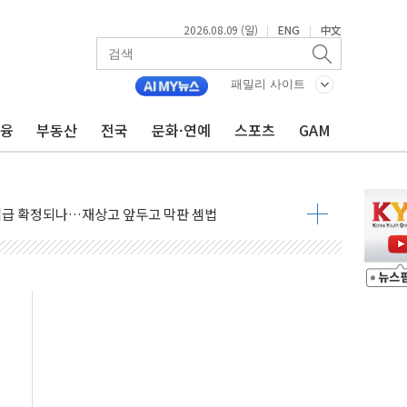
2026.08.09 (일)
ENG
中文
|
|
패밀리 사이트
금융
부동산
전국
문화·연예
스포츠
GAM
발표...김민석 50.30% 정청래 41.94% 송영길 7.76%
객 400명 맞이…"마음 잇는 시간 되길"
 지급 확정되나…재상고 앞두고 막판 셈법
'행복상자' 전달
극기 거꾸로' 논란…이틀만에 철거
 예술·체육요원 최대 33% 감축
 역대 최대폭 감소한 9.4%↓…유통업계 양극화 심화
 특사'로 콜롬비아 대통령 취임식 참석
시간당 30mm 강한 비...호우 피해 없어
방…野 "청년 우롱 기괴" vs 與 "송구한 해프닝"