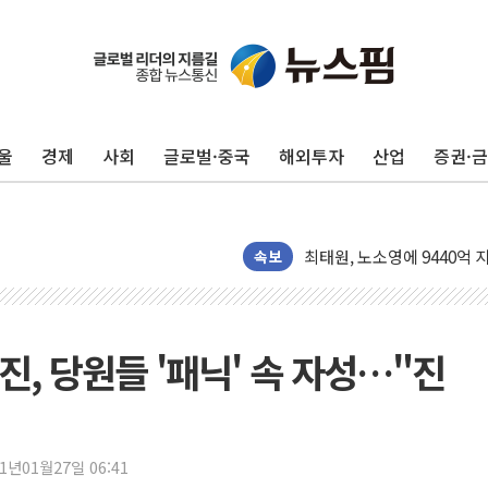
울
경제
사회
글로벌·중국
해외투자
산업
증권·
[속보] 민주, 강원 경선 결과 
정재헌 CEO, SKT 장기고
최태원, 노소영에 9440억
속보
하나금융, 명동 소상공인에 
인천시 광복절 현수막 '태
병무청, 보충역 전면 손질…
, 당원들 '패닉' 속 자성…"진
홈플러스發 대형마트 판매,
윤준병·이해민 의원, '정부
'호우·산사태 주의보' 울진 
21년01월27일 06:41
여야, 황희 '버스 하우스' 공