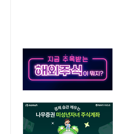
 2026'서 어린이 과학연극 2편 수상
우스' 잠실점, 직장인 핫플레이스로 부상
정 조율 완료…초고가·비거주 1주택 등 여론 수렴"
쇄 추돌…7세 남아 등 4명 부상
"…LG유플러스, AI 홈네트워크 구현 첫발
영하 30도 극저온 난방기술 개발한다
리비서실
 모집…지역 크리에이터 확대
이상무"…김회천 사장, 원전 현장점검
독 강화' 2개 법 대표 발의