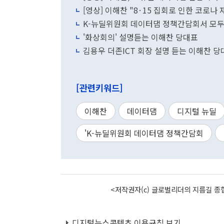
[영상] 이해찬 "8·15 집회로 인한 코로나
K-뉴딜위원회 데이터댐 정책간담회서 모
'화상회의' 설명듣는 이해찬 당대표
김용우 더존ICT 회장 설명 듣는 이해찬 당
[관련키워드]
이해찬
데이터댐
디지털 뉴딜
'K-뉴딜위원회 데이터댐 정책간담회
<저작권자(c) 글로벌리더의 지름길 종합
디지털뉴스콘텐츠 이용규칙 보기