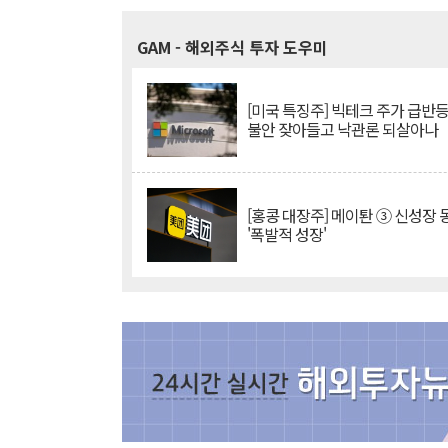
GAM
- 해외주식 투자 도우미
[미국 특징주] 빅테크 주가 급반등..
불안 잦아들고 낙관론 되살아나
[홍콩 대장주] 메이퇀 ③ 신성장
'폭발적 성장'