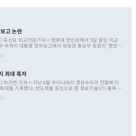
보고 논란
] 유신모 외교전문기자 = 청와대 영빈관에서 5일 열린 외교·
부 부처의 대통령 업무보고에서 정동영 통일부 장관의 '한반도
 구상'과 업무보고 발언이 논란을 빚고 있다. 이날 정 장관의
10
정부 내 조율을 거치지 않은 사안을 정책으로 추진하겠다고 공
는가 하면 사실 관계에 맞지 않은 설명도 있었다. 이재명 대통
로 신중을 기해 달라고 경고했고, 조현 외교부 장관은 '이상
지 최대 흑자
 근거한 비현실적 구상'이라는 비판을 내놨다. 그동안 정 장
책 관련 발언이 물의를 빚은 적은 여러 번 있지만 대통령과 유
] 박가연 기자 = 지난 6월 우리나라의 경상수지가 전월에 이
이 공개적으로 부정적 입장을 표명한 것은 이례적이다. 정 장
 흑자를 기록했다. 반도체를 중심으로 한 정보기술(IT) 품목 수
대북 접근법과 월권을 제어해야 한다는 목소리도 높아지고 있
간 상품수출이 처음으로 1000억달러를 넘어선 영향이다. [자
00
 따르
기자간담회를 하고 있다. [사진=통일부] 2026.07.23 ◆통일
 경상수지는 497억3000만달러 흑자로 집계됐다. 전월(386억
 넘어선 주장 정 장관은 이날 업무보고에서 '한반도 평화공존
)에 이어 두 달 연속 월간 기준 역대 최대 기록을 갈아치웠다.
 설명하면서 이재명 정부 2년차 핵심 과제로 상호 존중·평화
해 상반기 누적 경상수지 흑자는 1910억1000만달러를 기록
·핵 없는 한반도 등 3대 기본 방향을 제시했다. 정 장관은 "대
지 흑자를 견인한 것은 상품수지다. 6월 상품수지는 478억
언어는 멈춰야 한다"면서 주적 용어 대체를 주장했다. 지난 25
 흑자를 기록하며 전월에 이어 역대 최대를 다시 썼다. 국제수
D(완전하고 검증가능하며 되돌릴 수 없는 비핵화) 구도는 이미
수출은 1123억7000만달러로 전년 동월 대비 84.5% 증가하