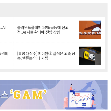
Mute
.AI
클라우드플레어 14% 급등해 신고
점...AI 지출 확대에 전망 상향
 동력의
[홍콩 대장주] 메이퇀② 실적은 고속 상
승, 밸류는 역대 저점