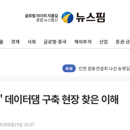
울
경제
사회
글로벌·중국
해외투자
산업
증권·
울진·영덕 '호우특보'-포항 '
[종합] 김민석, 정청래에 '0.86
인천 합동연설회 나선 송영길
김민석, 2주차 제주·인천 경선서
속보
인사하는 김민석 당대표 후보
[속보] 민주, 제주·인천 경선 결
[속보] 민주, 인천 경선 결과 발
심' 데이터댐 구축 현장 찾은 이해
[속보] 민주, 제주 경선 결과 발
이번주 국내 주요 금융일정(8.1
美, 이란전 출구전략 만지작
20년08월19일 20:07
강릉·동해·삼척 시간당 최대 