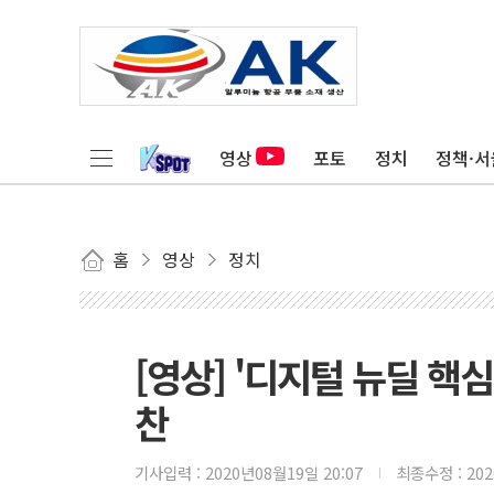
영상
포토
정치
정책·서
홈
영상
정치
[영상] '디지털 뉴딜 핵
찬
기사입력 :
2020년08월19일 20:07
최종수정 :
20