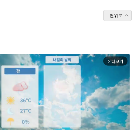
맨위로
더보기
arrow_forward_ios