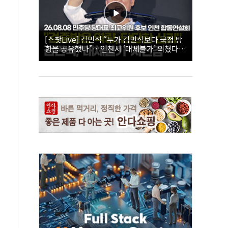
[스팟Live] 김민석 “누가 김민석보다 국정 방
향을 공유했나”…인천서 ‘대체불가’ 외쳤다 |
26.08.08 더불어민주당 당대표·최고위원 후
보 인천 합동연설회