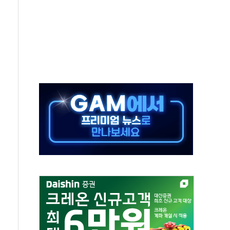
 환경미화원 수거차에 치여 사망
동…60대 남성 2명 숨져
보는 일 없게"…'결혼 페널티' 22개 과제 손본다
터보트 전복…1명 사망·1명 실종
의 날 참석..."국제적 시민 연대로 목소리 내야"
 실종 60대 나흘만에 숨진 채 발견
 살해 10대 아들 체포
' 받아친 정청래…제주 연설서 신경전 고조
지시…與 "적극 환영"·野 "졸속 국정"