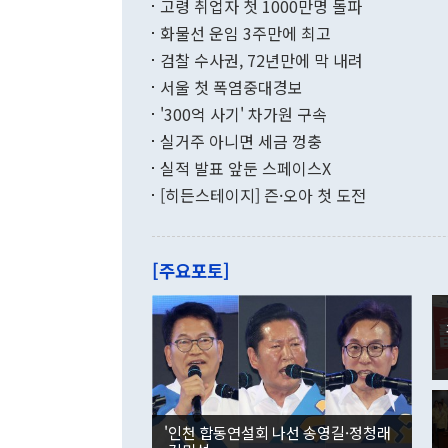
고령 취업자 첫 1000만명 돌파
무너졌다고도 
며 월간 기준
현실을 바꾸는
달러로 38.
화물선 운임 3주만에 최고
를 평화 체제
196.9% 급
검찰 수사권, 72년만에 막 내려
함께 4자 대
수출은 160
지만 이 대통
서울 첫 폭염중대경보
(18.6%) 
화공존 정책이
했다. 통관 기
'300억 사기' 차가원 구속
다"고 지적했
(16.4%)
투리가 잡혀 
실거주 아니면 세금 껑충
월(-10억9
쁜 상황이 초
증가와 유류할
실적 발표 앞둔 스페이스X
9·19 군사
기록했지만 
[히든스테이지] 즌·오아 첫 도전
"우리의 선의
로 전환됐다.
으로 약간의 의문
를 기록해 전
관은 업무보고
는 배당수입
주의에 근거한
줄면서 25억
[주요포토]
라며 "여러분
억1000만달
이 9월 러시
였던 올해 3
며 "정부 차
인의 해외투자
은 "그것은 
각각 증가했다
잘랐다. 정 
국인의 국내 
않았다는 점에
감소하며 전월
사합의 복원,
경신했다. 외
권이라는 지적
분기 말 만기
뒤 "여기 업
다. 내국인의
'인천 합동연설회 나선 송영길·정청래
부의 한 소식