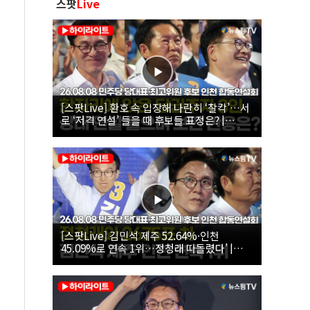
스팟
Live
[스팟Live] 환호 속 입장해 나란히 ‘찰칵’…서
로 ‘저격 연설’ 들을 때 후보들 표정은? |
26.08.08 더불어민주당 당대표·최고위원 후
보 인천 합동연설회
[스팟Live] 김민석 제주 52.64%·인천
45.09%로 연속 1위…정청래 따돌렸다’ |
26.08.08 더불어민주당 당대표·최고위원 후
보 인천 합동연설회