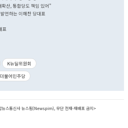
 재확산, 통합당도 책임 있어"
두발언하는 이해찬 당대표
대표
K뉴딜위원회
더불어민주당
뉴스통신사 뉴스핌(Newspim), 무단 전재-재배포 금지>