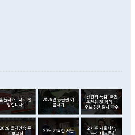
했다. 또 "현 시점에서 흘러간 선(先)비핵화만 되뇌는 것은
 처음으로 1000억달러를 넘어섰다. 상품수입은 644억8000만
 데 힘이 되지 않는다"고 주장했다. 정 장관은 또 "정전 체제
6% 늘었다. 통관 기준으로는 반도체 수출이 전년 동월 대비
로 바꾸는 논의에 착수하겠다"면서 "북·미 정상회담 견인과
증했고 컴퓨터·주변기기(SSD)는 282.7% 증가했다. IT 품목
화의 동력을 확보하기 위해 최선을 다할 것"이라고 말했다. 하
.4% 늘었으며 비IT 품목도 ▲석유제품(47.5%) ▲화공품
령은 정 장관의 구상에 대부분 제동을 걸었다. 이 대통령은 "평
▲철강제품(17.9%) ▲승용차(6.1%) 등을 중심으로 18.6% 증가
 정치적으로 악용되는 측면이 있다"며 "많이 조심하셔야 한
준 수입은 ▲원자재(30.5%) ▲자본재(35.3%) ▲소비재
다. 북한을 다른 이름으로 불러야 한다는 주장에는 "표현에 꼬
가 모두 늘었다. 서비스수지는 12억9000만달러 적자를 기록해 전
정쟁으로 휘몰아 들어가면 원래 하고자 했던 데에서 오히려 나
000만달러)보다 적자 폭이 확대됐다. 여행수지는 외국인 입국자
래될 수 있다"고 경고했다. 이 대통령은 남북 신뢰 구축을 위해
증료 인상 등에 따른 출국자 감소로 4억4000만달러 흑자를
합의를 선제적으로 복원해야 한다는 정 장관의 주장에 대해서도
지식재산권사용료수지는 전월 흑자에서 4억4000만달러 적자
대로 하는 게 과연 한반도의 평화와 안정에 플러스냐, 결론적
 본원소득수지는 배당소득을 중심으로 32억7000만달러 흑자
이 들 때도 있다"며 부정적으로 반응했다. 조현 외교부 장
월(21억7000만달러)보다 흑자 폭이 확대됐다. 배당소득수지
 사후 브리핑에서 정 장관이 언급한 '4자 회담'에 대해 "이상
이 늘어난 데다 전월 분기배당에 따른 기저효과로 배당지급이
 어떤 희망이라 하더라도 그건 아직 조율되지 않은 방법"이
6000만달러 흑자를 나타냈다. 금융계정 순자산은 6월 중 467
들께서 디스카운트해 주시면 좋겠다"고 선을 그었다. 정 장관
러 증가해 월간 기준 역대 최대 증가 폭을 기록했다. 종전 최대
아 블라디보스토크에서 열리는 '동방경제포럼(EEF)'을 언급하
월(369억9000만달러)을 넘어선 것이다. 직접투자에서는 내국
원에서 (참석을) 검토하고 있다"고 발언한 데 대해서도 조 장관
가 80억1000만달러, 외국인의 국내투자가 46억3000만달러
'선관위 특검' 국민
외교부의 몫"이라며 "아직 거기까지 진도가 나가지 않았다"고
홈플러스, '다시 영
2026년 동물원 여
. 증권투자에서는 외국인의 국내 주식 매도세가 이어졌다. 외
추천위 첫 회의…
업합니다'
름나기
장관이 이날 소개한 대북 구상과 설명은 정부 내 조율을 거치지
주식 투자는 차익실현 매도 등의 영향으로 316억1000만달러
후보추천 절차 착수
서 문제가 있다. 특히 주적 표현 대체와 국호 사용, 9·19 군
(-310억5000만달러)에 이어 역대 최대 순매도 기록을 다시
 4자회담 추진 등은 통일부 장관이 결정할 사안이 아니어서 월
국인의 국내 채권투자는 세계국채지수(WGBI) 자금 유입에도
이 나오고 있다. 이 대통령은 정 장관의 업무보고를 듣고 난
도래 영향으로 증가 폭이 줄어든 52억9000만달러를 기록했
무보고에 발표했다고 승인난 건 아니다"라고 재차 확인했다. 정
2026 을지연습 준
오세훈 서울시장,
 해외 증권투자는 주식을 중심으로 35억6000만달러 증가했
39도 기록한 서울
비보고회
부동산 대토론회
통은 "정 장관의 발언 내용은 대부분 국가안전보장회의(NSC)