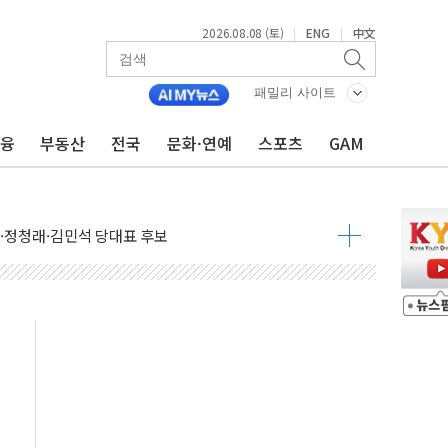
2026.08.08 (토)
ENG
中文
|
|
패밀리 사이트
금융
부동산
전국
문화·연예
스포츠
GAM
산사태 주의보'...경북도, 호우 피해·통제구간 없어
%p' 차 재역전 성공...金 45.42% vs 鄭 44.56%
·정청래·김민석 당대표 후보
 정청래에 승리...47.75% vs 42.08%
과 발표...김민석 47.75% 정청래 42.08%
표...김민석 45.09% 정청래 43.27% 송영길 11.63%
표...김민석 52.64% 정청래 39.89% 송영길 7.47%
0~8.14)
…공습 한계·탄약 부족 현실화
50㎜ 폭우…강원 동해안 강한 비 이어져