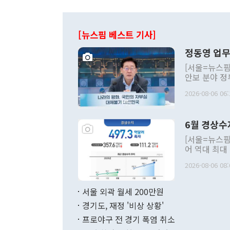
[뉴스핌 베스트 기사]
정동영 업무
[서울=뉴스핌
안보 분야 정
평화공존 발전
2026-08-06 06:
발언 중에는 
언한 것이 있
령은 공개적으
6월 경상수
주의적 희망에
관의 대북 정
[서울=뉴스핌
관 부처 장관
어 역대 최대
관의 무리한 
출 호조로 월
다. [정동영 통일부 장관이 지난달 23일 오후 서울 종로구 정부서울청사에
2026-08-06 08:
료=한국은행] 한국은행이 6일 발표한 '2026년 6월 국제수지(잠정)'에
서 취임 1주년 
면 지난 6월
부 장관 권한
1000만달러
서울 외곽 월세 200만원
발전 구상'을
이에 따라 올
적 갈등 해결
경기도, 재정 '비상 상황'
했다. 경상수
결과 혐오의 
9000만달러
프로야구 전 경기 폭염 취소
년간의 CVI
지 기준 상품