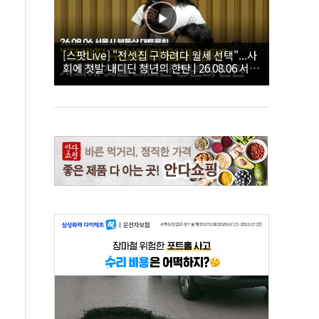
[스팟Live] "전셋집 구하려다 월세 선택"...사
회에 첫발 내디딘 청년의 한탄 | 26.08.06 서울
시 부동산 대토론회