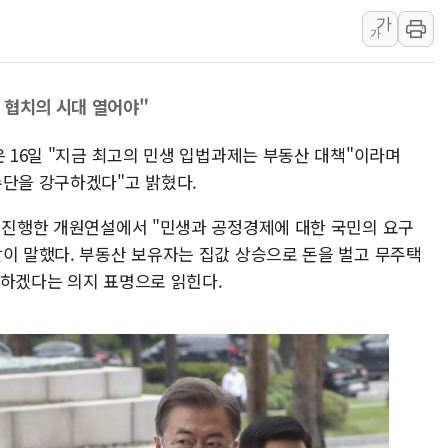
가
한국투자증권, 국내 최초 
가
[IPO] 니어스랩 "피지컬 
한패스, 월 송금 60만건 돌
 협치의 시대 열어야"
李대통령 "청소년 SNS 
초등학교 앞서 '쾅'…대전 
은 16일 "지금 최고의 민생 입법과제는 부동산 대책"이라며
중소기업계 "세제개편안 기
수단을 강구하겠다"고 밝혔다.
"전월세 대책 없고 집값만
서 진행한 개원연설에서 "민생과 공정경제에 대한 국민의 요구
배틀그라운드 모바일 월드
같이 말했다. 부동산 보유자는 집값 상승으로 돈을 벌고 무주택
청와대 "내일 부동산 점검 
환하겠다는 의지 표명으로 읽힌다.