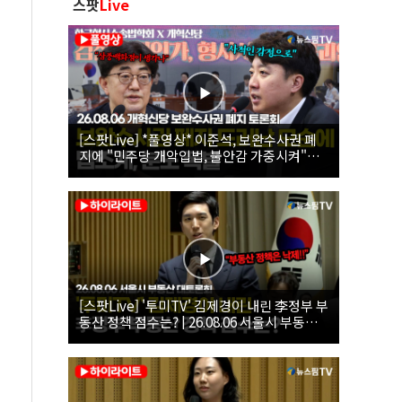
스팟
Live
[스팟Live] *풀영상* 이준석, 보완수사권 폐
지에 "민주당 개악입법, 불안감 가중시켜"｜
26.08.06 개혁신당 보완수사권 폐지 토론회
[스팟Live] '투미TV' 김제경이 내린 李정부 부
동산 정책 점수는? | 26.08.06 서울시 부동산
대토론회