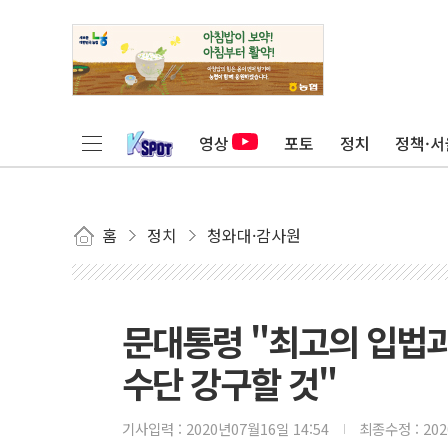
영상
포토
정치
정책·서
홈
정치
청와대·감사원
문대통령 "최고의 입법
수단 강구할 것"
기사입력 :
2020년07월16일 14:54
최종수정 :
20