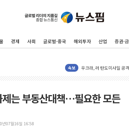
울
경제
사회
글로벌·중국
해외투자
산업
증권·
법원, '관저 이전 봐주기 
성폭력 피해자 보호단체, 
우크라, 러 탄도미사일 공격
"5.18은 북한 지령" 설교
속보
[종합] 특검, '양평' 원희
[내일날씨] 절기상 '입추'
제천 바이오밸리 공장 옥상
과제는 부동산대책…필요한 모든
개혁신당 "민주, '盧 수사
CJ온스타일, 2분기 영업익 
AI 연산은 포항, 전력 저장
20년07월16일 16:58
[속보] 북, 동해상으로 미