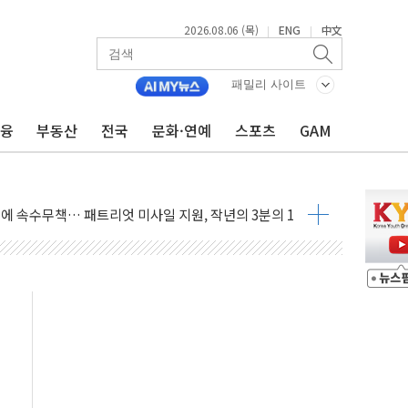
2026.08.06 (목)
ENG
中文
|
|
패밀리 사이트
금융
부동산
전국
문화·연예
스포츠
GAM
감사' 유병호 구속적부심 기각
경찰수사개혁위에 보완수사권 폐지 우려 전달
에 속수무책… 패트리엇 미사일 지원, 작년의 3분의 1
한 목사 불구속 송치
룡 2차 조사…'당정대 회의' 한동훈·방기선 수사도 속도
에 폭염 절정…서울 한낮 39도
서 불…30여분 만에 진화
' 악연으로 형사사법 틀 바꿔…국민 불안감 가중"
260억원…전년 比 21.2%↑
은 영광…지역펀드 9·10호 확정
상 발사체 발사