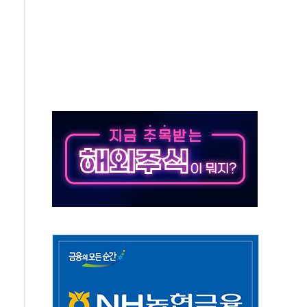
상반기 영업이익 2조 돌파
AI 자율비행 기술로 글로벌 방산 시장 공략"
파
제한, 형평성·여론 고려해야…충분한 사회적 논의 주문"
중구서 시내버스 등 3중 추돌·1명 부상
본방향 공감...현장 목소리 반영되길"
 오른다"…서울시 부동산 토론회서 쏟아진 우려
컵 파리서 개막
2차 회의"…주택 공급 방안 논의한다