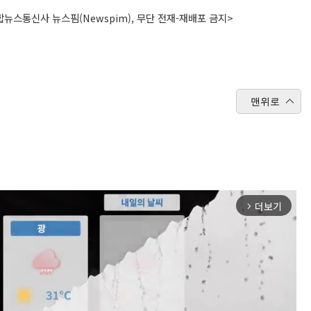
뉴스통신사 뉴스핌(Newspim), 무단 전재-재배포 금지>
맨위로
더보기
arrow_forward_ios