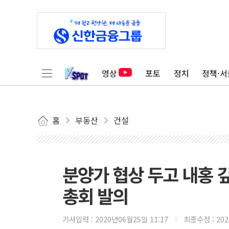
영상
포토
정치
정책·서
홈
부동산
건설
분양가 협상 두고 내홍 깊
총회 발의
기사입력 :
2020년06월25일 11:17
최종수정 :
20