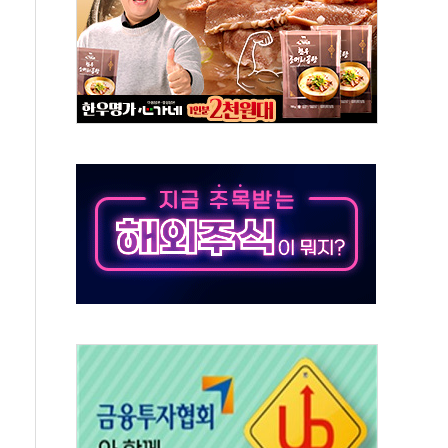
50㎜ 폭우…강원 동해안 강한 비 이어져
 환경미화원 수거차에 치여 사망
동…60대 남성 2명 숨져
보는 일 없게"…'결혼 페널티' 22개 과제 손본다
터보트 전복…1명 사망·1명 실종
의 날 참석..."국제적 시민 연대로 목소리 내야"
 실종 60대 나흘만에 숨진 채 발견
 살해 10대 아들 체포
' 받아친 정청래…제주 연설서 신경전 고조