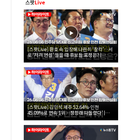
스팟
Live
[스팟Live] 환호 속 입장해 나란히 ‘찰칵’…서
로 ‘저격 연설’ 들을 때 후보들 표정은? |
26.08.08 더불어민주당 당대표·최고위원 후
보 인천 합동연설회
[스팟Live] 김민석 제주 52.64%·인천
45.09%로 연속 1위…정청래 따돌렸다’ |
26.08.08 더불어민주당 당대표·최고위원 후
보 인천 합동연설회