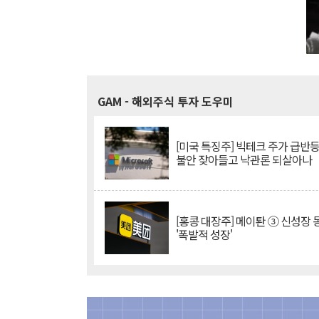
GAM
- 해외주식 투자 도우미
[미국 특징주] 빅테크 주가 급반등..
불안 잦아들고 낙관론 되살아나
[홍콩 대장주] 메이퇀 ③ 신성장
'폭발적 성장'