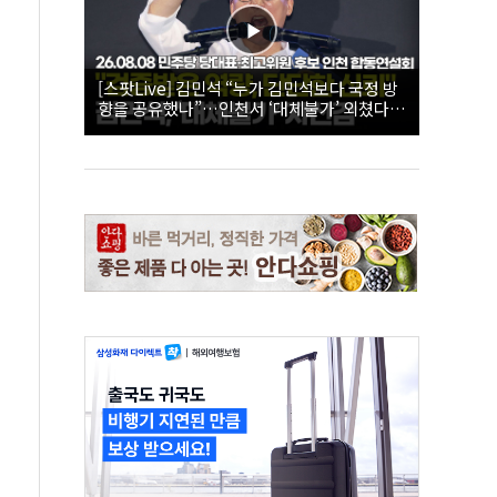
[스팟Live] 김민석 “누가 김민석보다 국정 방
향을 공유했나”…인천서 ‘대체불가’ 외쳤다 |
26.08.08 더불어민주당 당대표·최고위원 후
보 인천 합동연설회