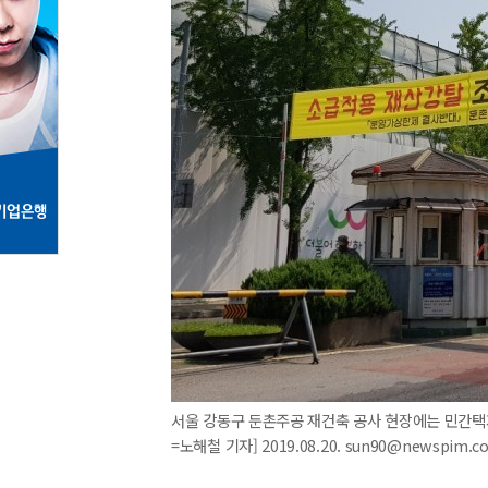
서울 강동구 둔촌주공 재건축 공사 현장에는 민간택
=노해철 기자] 2019.08.20. sun90@newspim.c