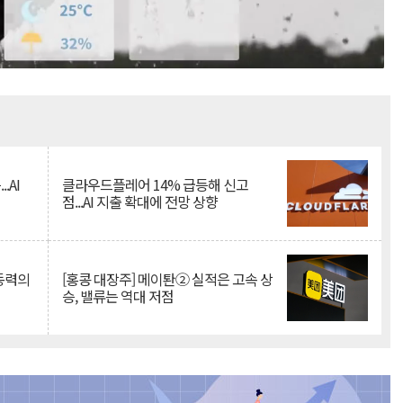
Mute
.AI
클라우드플레어 14% 급등해 신고
점...AI 지출 확대에 전망 상향
 동력의
[홍콩 대장주] 메이퇀② 실적은 고속 상
승, 밸류는 역대 저점