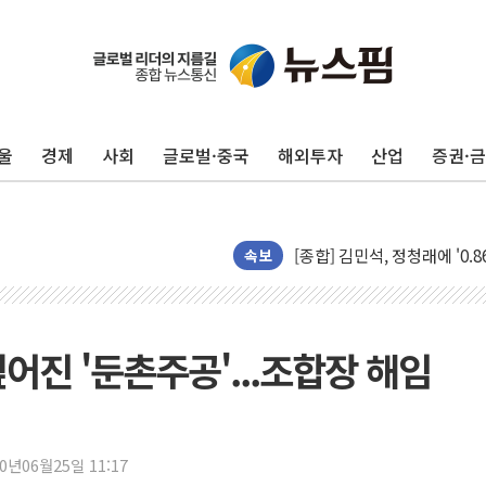
울
경제
사회
글로벌·중국
해외투자
산업
증권·
포항시 재난예산 40억 긴급 
울진·영덕 '호우특보'-포항 '
[종합] 김민석, 정청래에 '0.86
인천 합동연설회 나선 송영길
속보
김민석, 2주차 제주·인천 경선서
인사하는 김민석 당대표 후보
[속보] 민주, 제주·인천 경선 결
어진 '둔촌주공'...조합장 해임
[속보] 민주, 인천 경선 결과 발
[속보] 민주, 제주 경선 결과 발
이번주 국내 주요 금융일정(8.1
20년06월25일 11:17
美, 이란전 출구전략 만지작