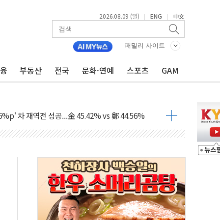
2026.08.09 (일)
ENG
中文
|
|
패밀리 사이트
금융
부동산
전국
문화·연예
스포츠
GAM
투입…고수온 양식장 복구·지원 '총력'
산사태 주의보'...경북도, 호우 피해·통제구간 없어
%p' 차 재역전 성공...金 45.42% vs 鄭 44.56%
·정청래·김민석 당대표 후보
 정청래에 승리...47.75% vs 42.08%
과 발표...김민석 47.75% 정청래 42.08%
표...김민석 45.09% 정청래 43.27% 송영길 11.63%
표...김민석 52.64% 정청래 39.89% 송영길 7.47%
0~8.14)
…공습 한계·탄약 부족 현실화