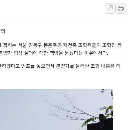
가
강릉·동해·삼척 시간당 최대 
가
폐기물 수거하다 참변…60대
서울 중랑구 주택가서 흉기 난
발의
李대통령 "결혼 때문에 손해 
여수 오동도 인근 해상서 모
어로 꼽히는 서울 강동구 둔촌주공 재건축 조합원들이 조합장 등
추미애, '위안부' 피해자 기림
분양가 협상 실패에 대한 책임을 묻겠다는 이유에서다.
인천 선재도 갯벌서 해루질 중
단하겠다고 엄포를 놓으면서 분양가를 둘러싼 조합 내홍은 더
인천서 말다툼 중 어머니 흉기
'화합' 꺼낸 김민석에 '뻔뻔