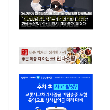
[스팟Live] 김민석 “누가 김민석보다 국정 방
향을 공유했나”…인천서 ‘대체불가’ 외쳤다 |
26.08.08 더불어민주당 당대표·최고위원 후
보 인천 합동연설회