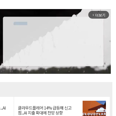
더보기
arrow_forward_ios
Mute
.AI
클라우드플레어 14% 급등해 신고
점...AI 지출 확대에 전망 상향