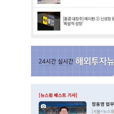
[홍콩 대장주] 메이퇀 ③ 신성장
'폭발적 성장'
[뉴스핌 베스트 기사]
정동영 업무
[서울=뉴스핌