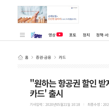
영상
포토
정치
정책·서
홈
증권·금융
카드
"원하는 항공권 할인 받자
카드' 출시
기사입력 :
2020년05월21일 10:18
최종수정 :
20