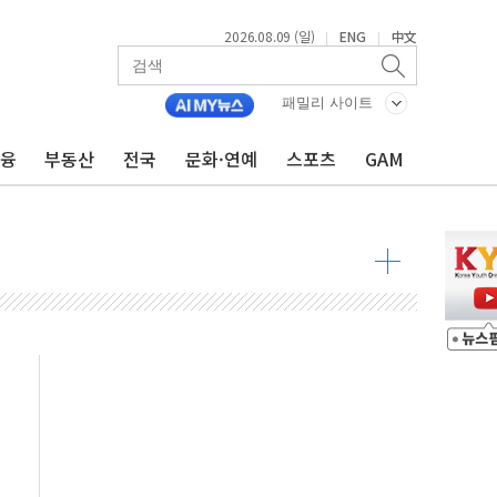
2026.08.09 (일)
ENG
中文
|
|
투입…고수온 양식장 복구·지원 '총력'
산사태 주의보'...경북도, 호우 피해·통제구간 없어
패밀리 사이트
%p' 차 재역전 성공...金 45.42% vs 鄭 44.56%
금융
부동산
전국
문화·연예
스포츠
GAM
·정청래·김민석 당대표 후보
 정청래에 승리...47.75% vs 42.08%
과 발표...김민석 47.75% 정청래 42.08%
표...김민석 45.09% 정청래 43.27% 송영길 11.63%
표...김민석 52.64% 정청래 39.89% 송영길 7.47%
0~8.14)
…공습 한계·탄약 부족 현실화
50㎜ 폭우…강원 동해안 강한 비 이어져
 환경미화원 수거차에 치여 사망
동…60대 남성 2명 숨져