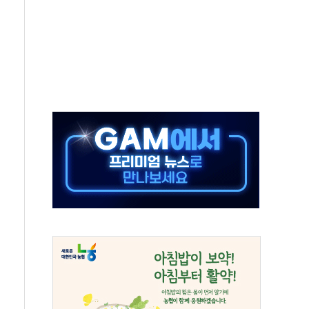
보는 일 없게"…'결혼 페널티' 22개 과제 손본다
터보트 전복…1명 사망·1명 실종
의 날 참석..."국제적 시민 연대로 목소리 내야"
 실종 60대 나흘만에 숨진 채 발견
 살해 10대 아들 체포
' 받아친 정청래…제주 연설서 신경전 고조