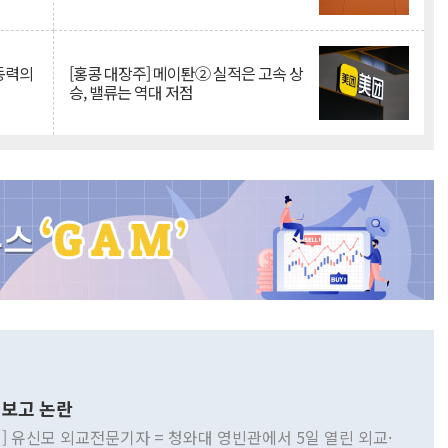
 동력의
[홍콩 대장주] 메이퇀② 실적은 고속 상
승, 밸류는 역대 저점
보고 논란
] 유신모 외교전문기자 = 청와대 영빈관에서 5일 열린 외교·