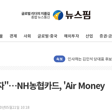
포항시 재난예산 40억 긴급 
울진·영덕 '호우특보'-포항 '
[종합] 김민석, 정청래에 '0.86
울
경제
사회
글로벌·중국
해외투자
산업
증권·
인천 합동연설회 나선 송영길
김민석, 2주차 제주·인천 경선서
인사하는 김민석 당대표 후보
속보
[속보] 민주, 제주·인천 경선 결
[속보] 민주, 인천 경선 결과 발
[속보] 민주, 제주 경선 결과 발
"…NH농협카드, 'Air Money
이번주 국내 주요 금융일정(8.1
美, 이란전 출구전략 만지작
강릉·동해·삼척 시간당 최대 
폐기물 수거하다 참변…60대
20년05월21일 10:18
서울 중랑구 주택가서 흉기 난