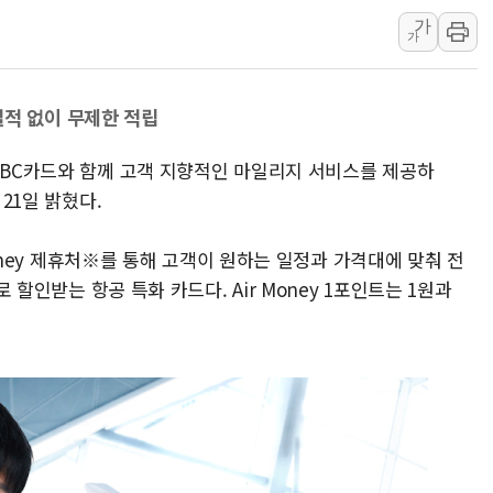
가
李대통령 "결혼 때문에 손해 
가
여수 오동도 인근 해상서 모
추미애, '위안부' 피해자 기림
전월실적 없이 무제한 적립
인천 선재도 갯벌서 해루질 중
인천서 말다툼 중 어머니 흉기
는 BC카드와 함께 고객 지향적인 마일리지 서비스를 제공하
'화합' 꺼낸 김민석에 '뻔뻔
 21일 밝혔다.
 Money 제휴처※를 통해 고객이 원하는 일정과 가격대에 맞춰 전
로 할인받는 항공 특화 카드다. Air Money 1포인트는 1원과