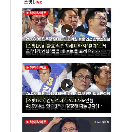
스팟
Live
[스팟Live] 환호 속 입장해 나란히 ‘찰칵’…서
로 ‘저격 연설’ 들을 때 후보들 표정은? |
26.08.08 더불어민주당 당대표·최고위원 후
보 인천 합동연설회
[스팟Live] 김민석 제주 52.64%·인천
45.09%로 연속 1위…정청래 따돌렸다’ |
26.08.08 더불어민주당 당대표·최고위원 후
보 인천 합동연설회