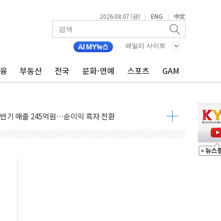
2026.08.07 (금)
ENG
中文
|
|
년 연속 MDRT 회원 수 세계 1위…국내 회원 34% 증가
패밀리 사이트
코퓨처엠, LFP 장기공급 합의에 7%대 급등
금융
부동산
전국
문화·연예
스포츠
GAM
 멤버십 연계 배송 혜택 강화...새벽 배송 도입 예정
 AI탭, 올해 안으로 부동산과 건강까지 영역 확장 예정
ILD CON SUMMIT 2026' 참가
반기 매출 245억원…순이익 흑자 전환
거주 사용 형태에 따른 중과세는 과세 원칙 어긋나"
 AI탭 월간 활성 이용자수 1000만 돌파
, "엔비디아와 공고한 파트너십 이어갈 예정"
개정 정통망법'에 항의 서한…"표현의 자유 위협"
점이 이끈 반등...2분기 영업이익 121% 급증
율 조작 의혹' 서울·경기·충북 선관위 등 추가 압수수색
들리 호텔 '키녹', 30일 2주년 기념 행사