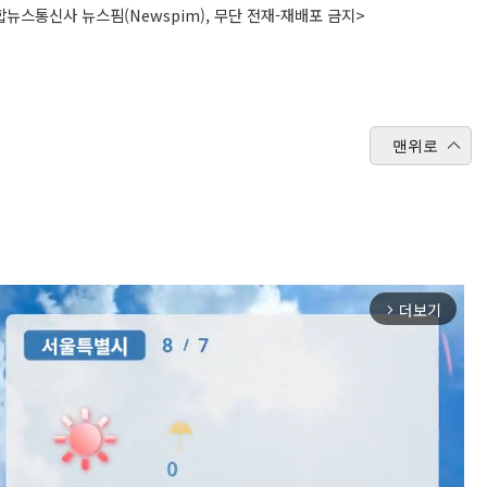
뉴스통신사 뉴스핌(Newspim), 무단 전재-재배포 금지>
맨위로
더보기
arrow_forward_ios