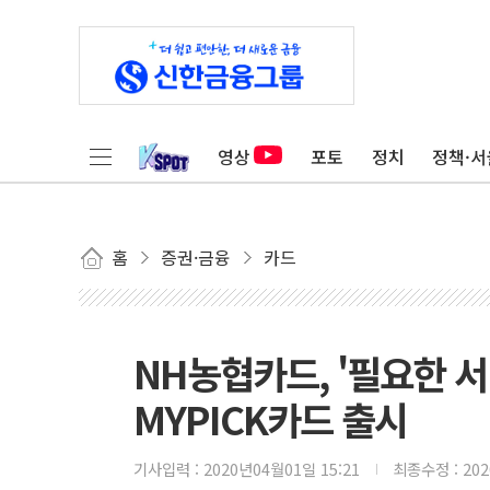
영상
포토
정치
정책·서
홈
증권·금융
카드
NH농협카드, '필요한 서
MYPICK카드 출시
기사입력 :
2020년04월01일 15:21
최종수정 :
20