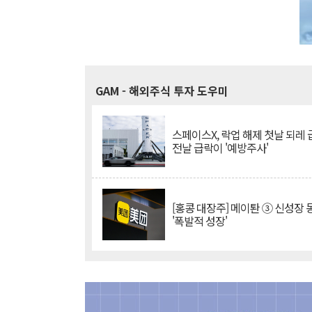
GAM
- 해외주식 투자 도우미
스페이스X, 락업 해제 첫날 되레 급
전날 급락이 '예방주사'
[홍콩 대장주] 메이퇀 ③ 신성장
'폭발적 성장'