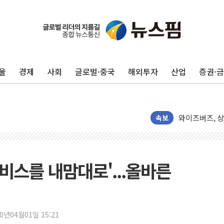
AIA그룹, 12
[특징주] 포스
울
경제
사회
글로벌·중국
해외투자
산업
증권·
[컨콜] 네이버,
[컨콜] 네이버
HDC랩스, 'BU
와이즈버즈, 상
속보
배준영 의원 "
[컨콜] 네이버,
[컨콜] 네이버
비스를 내맘대로'...올바른
美공화, 韓 '
롯데쇼핑, 백화
합수본, '투표
20년04월01일 15:21
교원그룹 펫 프렌