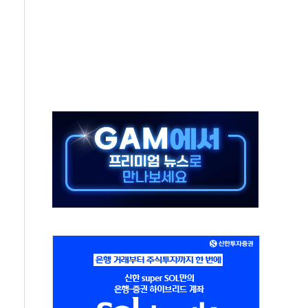
 세제개편안 환영...RSU 세제지원 긍정 검토되길"
 대표, ESG경영대상 환경부분 최우수상 수상
장 제품 '매직키드', 출시 8개월에 매출 62억원"
광주, 美 관세 부과에 4%대 급등
RNA 백신 품질 분석 연구 국제학술지 게재
8월 한정판 3종 출시…총 89대 온라인 판매
나다서 1000만 달러 지원…전동 컴프레서 생산 확대