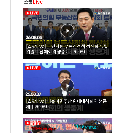
스팟
Live
[스팟Live] 국민의힘 부동산정책 정상화 특별
위원회 전체회의 생중계 | 26.08.07
[스팟Live] 더불어민주당 원내대책회의 생중
계｜26.08.07