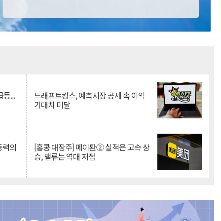
Mute
등...
드래프트킹스, 예측시장 공세 속 이익
기대치 미달
 동력의
[홍콩 대장주] 메이퇀② 실적은 고속 상
승, 밸류는 역대 저점