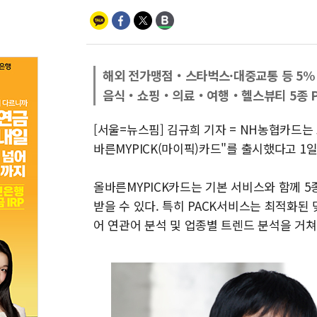
해외 전가맹점‧스타벅스·대중교통 등 5%
음식‧쇼핑‧의료‧여행‧헬스뷰티 5종 PA
[서울=뉴스핌] 김규희 기자 = NH농협카드는
바른MYPICK(마이픽)카드"를 출시했다고 1일
올바른MYPICK카드는 기본 서비스와 함께 5
받을 수 있다. 특히 PACK서비스는 최적화
어 연관어 분석 및 업종별 트렌드 분석을 거