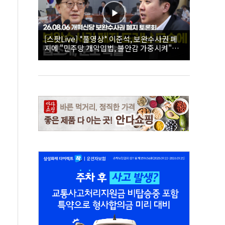
[스팟Live] *풀영상* 이준석, 보완수사권 폐
지에 "민주당 개악입법, 불안감 가중시켜"｜
26.08.06 개혁신당 보완수사권 폐지 토론회