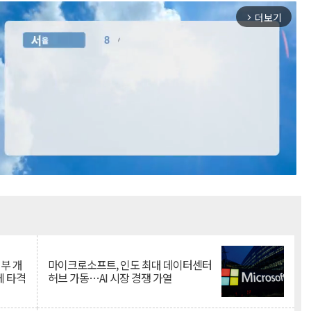
더보기
arrow_forward_ios
Mute
뇌부 개
마이크로소프트, 인도 최대 데이터센터
에 타격
허브 가동…AI 시장 경쟁 가열