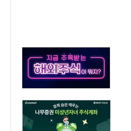
산정책 2차 점검회의…주택 공급 대책 막바지 조율
나·기자회견·주요 정당 - 8월 7일
즈 통항 제한 추진…美 "통행 막을 권한 없어"
 대부분 상승… "2분기 기업 순이익 21% 증가" 전망
드론으로 나토 회원국 공격 검토… 거짓 깃발 작전"
슨 황 재회…로봇·AI 데이터센터·모빌리티 구체화