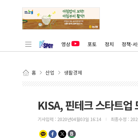
영상
포토
정치
정책·서
홈
산업
생활경제
KISA, 핀테크 스타트업 
기사입력 :
2020년04월03일 16:14
최종수정 :
20