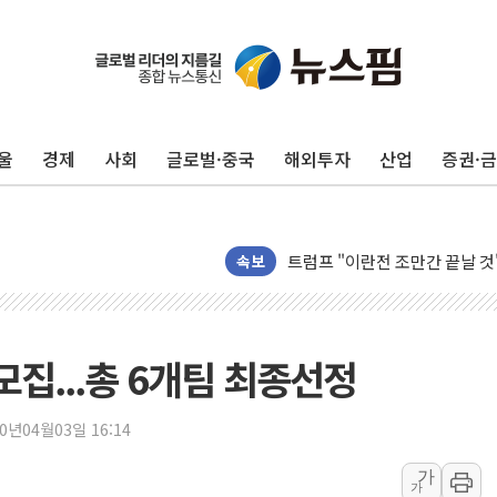
카드사 고객 유입 창구 된 '트
제나벨, 배우 공승연 브랜드 모
울
경제
사회
글로벌·중국
해외투자
산업
증권·
트럼프, 폴리실리콘·태양광에 1
[채권/외환] 국제유가 급등에 
트럼프, '원정출산 시민권 차
트럼프 "이란전 조만간 끝날 것
속보
현대리바트, 원가 개선으로 실적
"세금 부담 덜자"…비거주 1주
세금 부담 커진 고가 1주택자
모집...총 6개팀 최종선정
[금/유가] 이란의 호르무즈 해
뉴욕증시, 유가·금리 부담에 하
20년04월03일 16:14
이란, 오만과 호르무즈 해협 재
가
가
[민주 당권주자 일정] 송영길·정