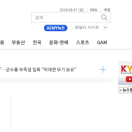
2026.08.07 (금)
ENG
中文
|
|
래블카드'…휴가철 넘어 장기 고객 묶는다
패밀리 사이트
델 발탁… 부산 광안서 약국 팝업스토어 운영
금융
부동산
전국
문화·연예
스포츠
GAM
5% 관세…한국 등엔 '합산 상한' 적용
미 국채금리·달러 동반 상승…시장, 美 고용지표 촉각
단' 행정명령 서명…출생시민권 제한 재시동
"…군수품 부족설 일축 "막대한 무기 보유"
 방어…다음 과제는 '외형 확대'
택자 귀환 조짐에 전월세시장 '긴장'
…맞교환·재매수·다운사이징 '저울질'
협 통항 제한 검토에 유가 3% 급등…금값 보합
락…다우 5거래일 랠리 '마침표'
개방 합의 막바지.."美와 직접 협상 없어"
청래·김민석 후보 - 8월 7일