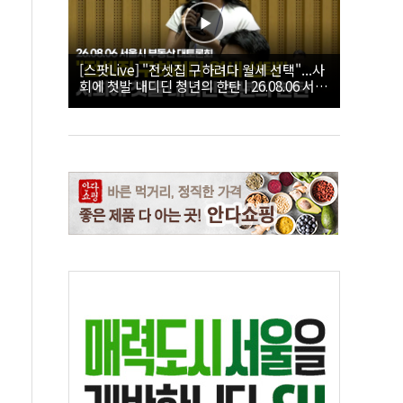
[스팟Live] "전셋집 구하려다 월세 선택"...사
회에 첫발 내디딘 청년의 한탄 | 26.08.06 서울
시 부동산 대토론회