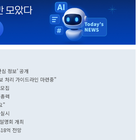
 안심 정보' 공개
개인정보 처리 가이드라인 마련중"
개모집
 총력
요"
 실시
합설명회 개최
418억 전망