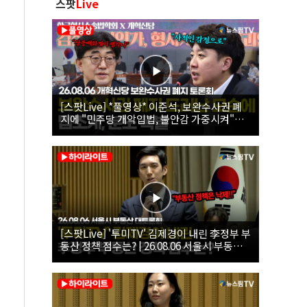
스팟
Live
[스팟Live] *풀영상* 이준석, 보완수사권 폐
지에 "민주당 개악입법, 불안감 가중시켜"｜
26.08.06 개혁신당 보완수사권 폐지 토론회
[스팟Live] '투미TV' 김제경이 내린 李정부 부
동산 정책 점수는? | 26.08.06 서울시 부동산
대토론회