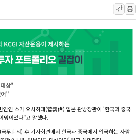
가
윤준병·이해민 의원, '정부
가
'호우·산사태 주의보' 울진 
여야, 황희 '버스 하우스' 공
풀무원재단, '국제과학연극제
현대그린푸드 '텍사스로드하
與 "세제개편안 8월 말 당
 대상"
없어"
대변인인 스가 요시히데(菅義偉) 일본 관방장관이 '한국과 중국
타이밍이었다"고 말했다.
(국무회의) 후 기자회견에서 한국과 중국에서 입국하는 사람
인 뿐만 아니라 일본인도 대상이다"라고 설명했다.