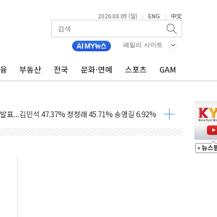
2026.08.09 (일)
ENG
中文
|
|
1.48%p' 차 선두 유지...金 46.01% vs 鄭 44.53%
기 당선...합산득표율 68.63%
패밀리 사이트
해 10대 구속…범행 후 반려견도 죽여
금융
부동산
전국
문화·연예
스포츠
GAM
 정청래에 승리…金 48.54% vs 鄭 44.40%
경선 결과...김민석 48.54% 정청래 44.40%
발표...김민석 47.37% 정청래 45.71% 송영길 6.92%
발표...정청래 47.82% 김민석 46.35% 송영길 5.83%
발표...김민석 50.30% 정청래 41.94% 송영길 7.76%
객 400명 맞이…"마음 잇는 시간 되길"
 지급 확정되나…재상고 앞두고 막판 셈법
'행복상자' 전달
극기 거꾸로' 논란…이틀만에 철거
 예술·체육요원 최대 33% 감축
 역대 최대폭 감소한 9.4%↓…유통업계 양극화 심화