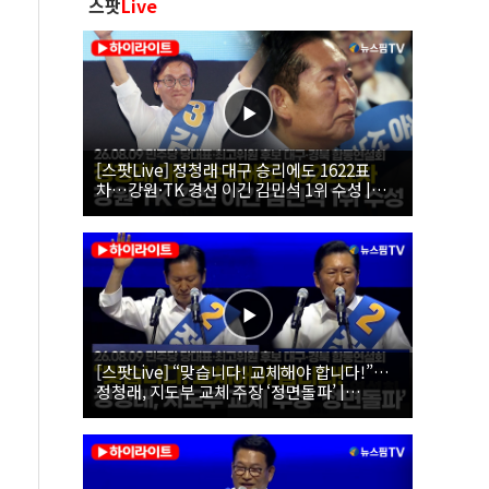
스팟
Live
[스팟Live] 정청래 대구 승리에도 1622표
차…강원·TK 경선 이긴 김민석 1위 수성 |
26.08.09 더불어민주당 당대표·최고위원 후
보 대구·경북 합동연설회
[스팟Live] “맞습니다! 교체해야 합니다!”…
정청래, 지도부 교체 주장 ‘정면돌파’ |
26.08.09 더불어민주당 당대표·최고위원 후
보 대구·경북 합동연설회