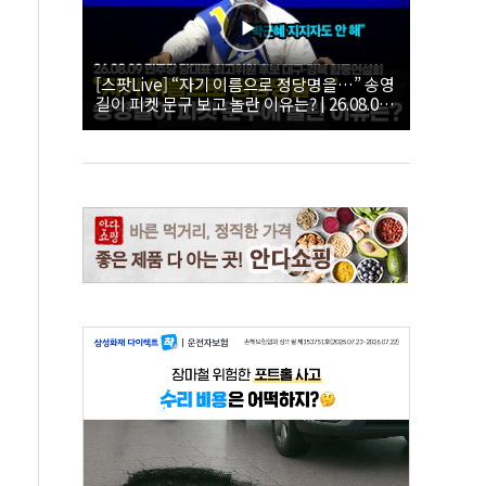
[스팟Live] “자기 이름으로 정당명을…” 송영
길이 피켓 문구 보고 놀란 이유는? | 26.08.09
더불어민주당 당대표·최고위원 후보 대구·경
북 합동연설회