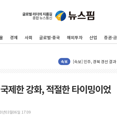
[종합] 김민석, 정청래에 누적 '
민주당 경북도당위원장에 오중
인천서 말다툼 중 어머니 살
울
경제
사회
글로벌·중국
해외투자
산업
증권·
김민석, 강원·대구·경북 경선서
[속보] 민주, 강원·대구·경북 
[속보] 민주, 경북 경선 결과 
[속보] 민주, 대구 경선 결과 
속보
[속보] 민주, 강원 경선 결과 
정재헌 CEO, SKT 장기고
최태원, 노소영에 9440억
입국제한 강화, 적절한 타이밍이었
하나금융, 명동 소상공인에 
인천시 광복절 현수막 '태
병무청, 보충역 전면 손질…
20년03월06일 17:09
홈플러스發 대형마트 판매,