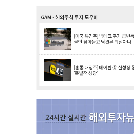
GAM
- 해외주식 투자 도우미
[미국 특징주] 빅테크 주가 급반등..
불안 잦아들고 낙관론 되살아나
[홍콩 대장주] 메이퇀 ③ 신성장
'폭발적 성장'