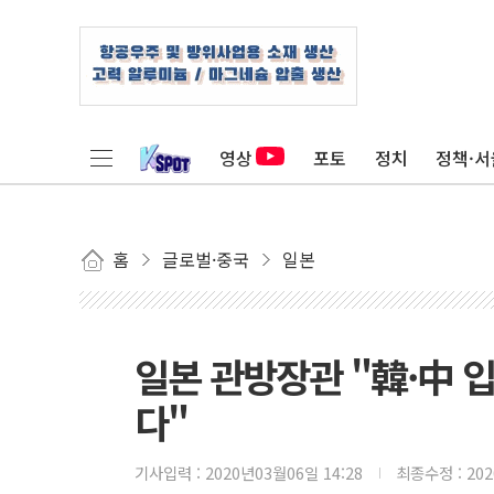
영상
포토
정치
정책·서
홈
글로벌·중국
일본
일본 관방장관 "韓·中 
다"
기사입력 :
2020년03월06일 14:28
최종수정 :
20