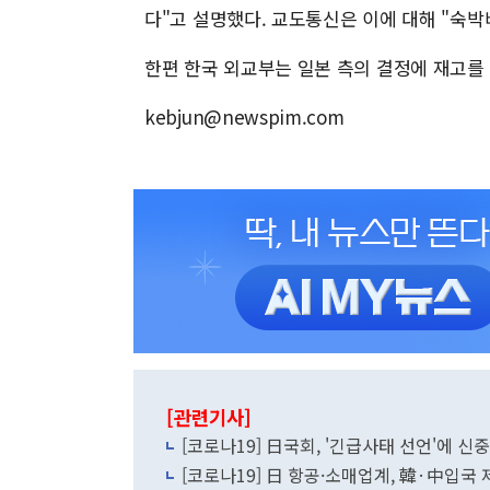
다"고 설명했다. 교도통신은 이에 대해 "숙
한편 한국 외교부는 일본 측의 결정에 재고를
kebjun@newspim.com
[관련기사]
[코로나19] 日국회, '긴급사태 선언'에 신중
[코로나19] 日 항공·소매업계, 韓·中입