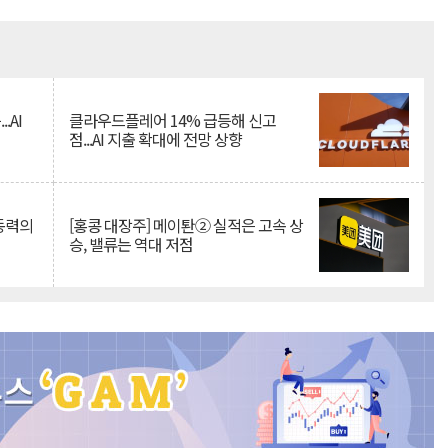
Mute
.AI
클라우드플레어 14% 급등해 신고
점...AI 지출 확대에 전망 상향
 동력의
[홍콩 대장주] 메이퇀② 실적은 고속 상
승, 밸류는 역대 저점