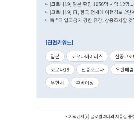
[코로나19] 일본 확진 1056명·사망 12명..
[코로나19] 日, 한국 전체에 여행경보 2단계
靑 "日 입국금지 강한 유감, 상응조치할 것
[관련키워드]
일본
코로나바이러스
신종코로
코로나19
신종코로나
우한폐렴
우한시
후베이성
<저작권자(c) 글로벌리더의 지름길 종합