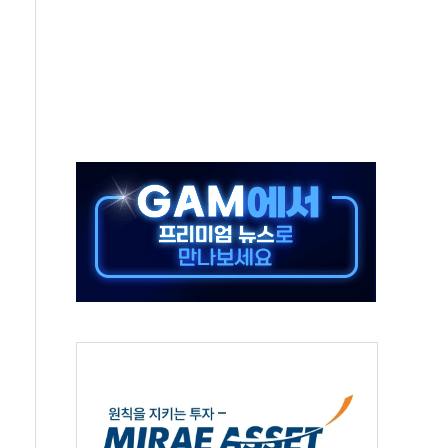
 특사'로 콜롬비아 대통령 취임식 참석
시간당 30mm 강한 비...호우 피해 없어
방…野 "청년 우롱 기괴" vs 與 "송구한 해프닝"
 2026'서 어린이 과학연극 2편 수상
우스' 잠실점, 직장인 핫플레이스로 부상
정 조율 완료…초고가·비거주 1주택 등 여론 수렴"