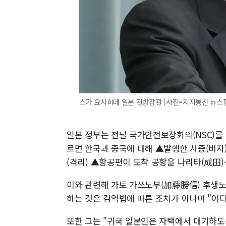
스가 요시히데 일본 관방장관 [사진=지지통신 뉴스
일본 정부는 전날 국가안전보장회의(NSC)를 
르면 한국과 중국에 대해 ▲발행한 사증(비자)
(격리) ▲항공편이 도착 공항을 나리타(成田
이와 관련해 가토 가쓰노부(加藤勝信) 후생노
하는 것은 검역법에 따른 조치가 아니며 "어
또한 그는 "귀국 일본인은 자택에서 대기하도