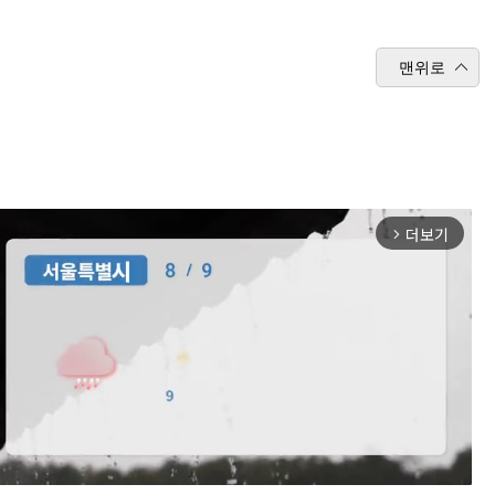
맨위로
더보기
arrow_forward_ios