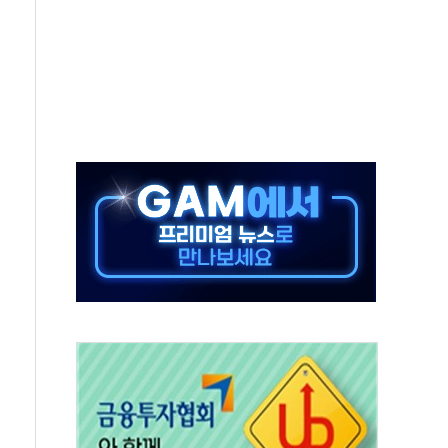
가누르기 방지법' 전면 재검토 지시
 시간당 20~30mm 강한 비...가뭄 해소될 듯
지속…내륙 곳곳 소나기
 검토, 민주당 스스로 원칙 뒤집는 것"
…청주·진천 35도, 곳곳 소나기
지·공소청 출범…피해자들 '범죄 사각지대' 우려