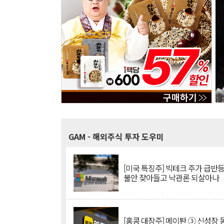
GAM
- 해외주식 투자 도우미
[미국 특징주] 빅테크 주가 급반등..
불안 잦아들고 낙관론 되살아나
[홍콩 대장주] 메이퇀 ③ 신성장