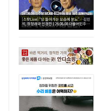
[스팟Live] “당 돌아가는 모습에 분노”…김민
석, 정청래와 신경전 | 26.08.08 더불어민주당
당대표·최고위원 후보 제주 합동연설회