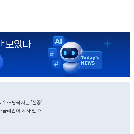
관측↑…당국자는 '신중'
"…금리인하 시사 안 해