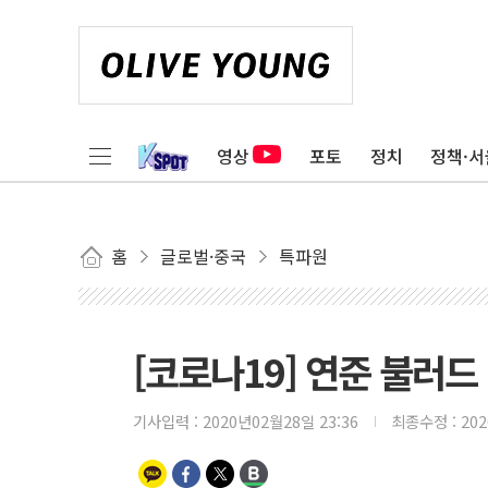
영상
포토
정치
정책·서
홈
글로벌·중국
특파원
[코로나19] 연준 불러드
기사입력 :
2020년02월28일 23:36
최종수정 :
20