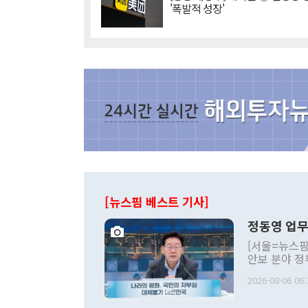
'폭발적 성장'
[뉴스핌 베스트 기사]
정동영 업무
[서울=뉴스핌
안보 분야 정
평화공존 발전
2026-08-06 06:
발언 중에는 
언한 것이 있