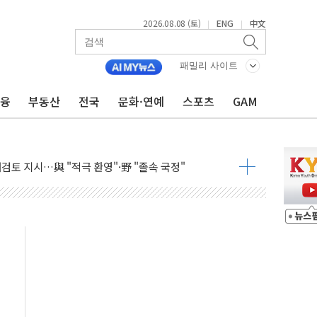
2026.08.08 (토)
ENG
中文
|
|
서 모터보트 전복…1명 사망·1명 실종
자 기림의 날 참석..."국제적 시민 연대로 목소리 내야"
패밀리 사이트
루질 중 실종 60대 나흘만에 숨진 채 발견
금융
부동산
전국
문화·연예
스포츠
GAM
니 흉기 살해 10대 아들 체포
 '뻔뻔' 받아친 정청래…제주 연설서 신경전 고조
재검토 지시…與 "적극 환영"·野 "졸속 국정"
주의보…10일까지 최대 3.5m 높은 물결
 사망 23명…정부, 비상대응기구 가동
, 수도 베이징도 부동산 규제 철폐
수위 상승으로 피서객 7명 고립…전원 구조
'별똥별 멍' 운영…페르세우스 유성우 관측
 시간당 50mm 이상 폭우…호우경보 발효
90대 숨져…온열질환 여부 조사
기능시험 오전 집중 편성…체감온도 38도 넘으면 중단