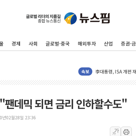
여수 오동도 인근 해상
추미애, '위안부' 피해
인천 선재도 갯벌서 해
울
경제
사회
글로벌·중국
해외투자
산업
증권·
인천서 말다툼 중 어머
'화합' 꺼낸 김민석에
李대통령, ISA 개편 
동해중부 전 해상 풍랑
속보
연일 폭염에 온열질환
中 전방위 아파트 부양
인제 용대리 계곡서 
 "팬데믹 되면 금리 인하할수도"
동해시, 11~14일 
강원 중·남부 동해안
20년02월28일 23:36
청양 밭에서 일하던 
가
가
폭염에 車 운전면허 