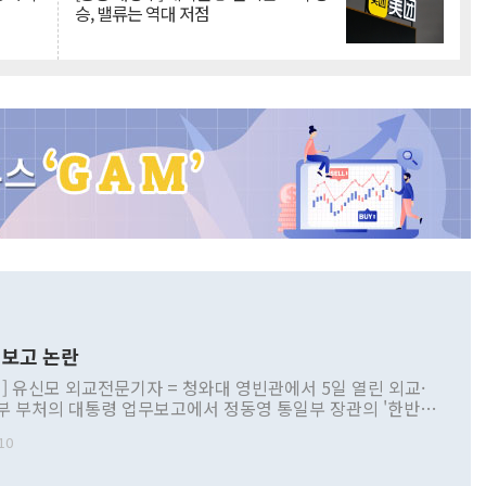
승, 밸류는 역대 저점
보고 논란
] 유신모 외교전문기자 = 청와대 영빈관에서 5일 열린 외교·
부 부처의 대통령 업무보고에서 정동영 통일부 장관의 '한반도
 구상'과 업무보고 발언이 논란을 빚고 있다. 이날 정 장관의
10
정부 내 조율을 거치지 않은 사안을 정책으로 추진하겠다고 공
는가 하면 사실 관계에 맞지 않은 설명도 있었다. 이재명 대통