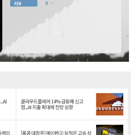
Mute
.AI
클라우드플레어 14% 급등해 신고
점...AI 지출 확대에 전망 상향
 동력의
[홍콩 대장주] 메이퇀② 실적은 고속 상