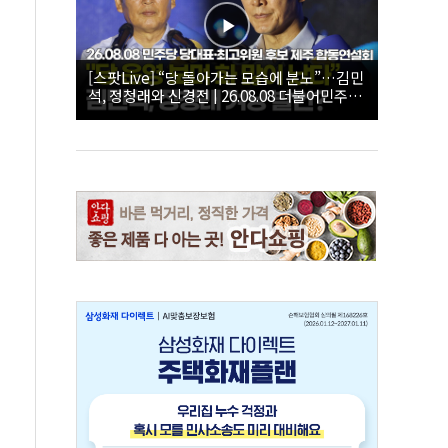
[스팟Live] “당 돌아가는 모습에 분노”…김민
석, 정청래와 신경전 | 26.08.08 더불어민주당
당대표·최고위원 후보 제주 합동연설회