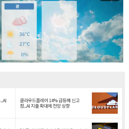
Mute
.AI
클라우드플레어 14% 급등해 신고
점...AI 지출 확대에 전망 상향