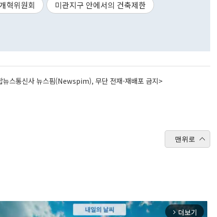
제개혁위원회
미관지구 안에서의 건축제한
뉴스통신사 뉴스핌(Newspim), 무단 전재-재배포 금지>
맨위로
더보기
arrow_forward_ios