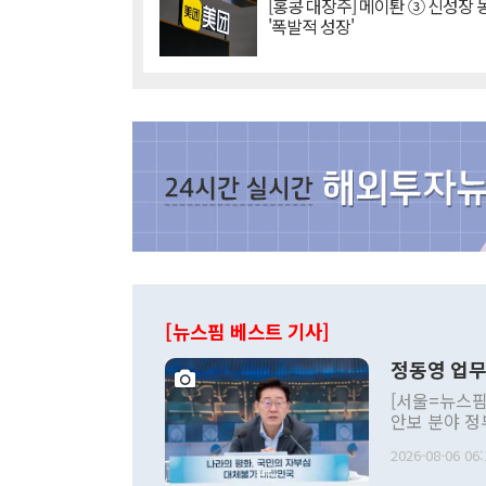
[홍콩 대장주] 메이퇀 ③ 신성장
'폭발적 성장'
[뉴스핌 베스트 기사]
정동영 업무
[서울=뉴스핌
안보 분야 정
평화공존 발전
2026-08-06 06:
발언 중에는 
언한 것이 있