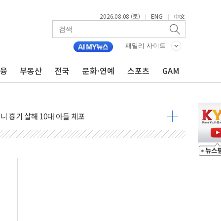
2026.08.08 (토)
ENG
中文
|
|
패밀리 사이트
금융
부동산
전국
문화·연예
스포츠
GAM
자 기림의 날 참석..."국제적 시민 연대로 목소리 내야"
루질 중 실종 60대 나흘만에 숨진 채 발견
니 흉기 살해 10대 아들 체포
 '뻔뻔' 받아친 정청래…제주 연설서 신경전 고조
재검토 지시…與 "적극 환영"·野 "졸속 국정"
주의보…10일까지 최대 3.5m 높은 물결
 사망 23명…정부, 비상대응기구 가동
, 수도 베이징도 부동산 규제 철폐
수위 상승으로 피서객 7명 고립…전원 구조
'별똥별 멍' 운영…페르세우스 유성우 관측
 시간당 50mm 이상 폭우…호우경보 발효