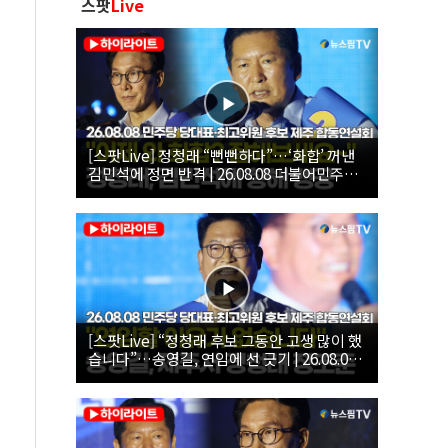
스팟
Live
[스팟Live] 정청래 “뻔뻔하다”…‘화합’ 꺼낸
김민석에 정면 반격 | 26.08.08 더불어민주당
당대표·최고위원 후보 제주 합동연설회
[스팟Live] “정청래 후보 그동안 고생 많이 했
습니다”…송영길, 연임에 선 긋기 | 26.08.08
더불어민주당 당대표·최고위원 후보 제주 합
동연설회