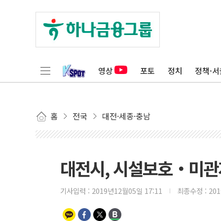
영상
포토
정치
정책·서
홈
전국
대전·세종·충남
대전시, 시설보호‧미관
기사입력 :
2019년12월05일 17:11
최종수정 :
20