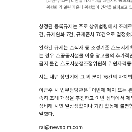
[대전=뉴스핌] 라안일 기자 = 5일 대전시청 중회
위원회'가 열린 가운데 위원들이 안건을 살펴보고 있다. [
상정된 등록규제는 주로 상위법령에서 조례로
건, 규제완화 7건, 규제존치 70건으로 결정했
완화된 규제는 △식재 등 조경기준 △도시계
는 경우 △공공시설물 이용 광고물의 추가적
금지 물건 △도시분쟁조정위원회 위원자격등
시는 내년 상반기에 그 외 분야 76건의 자
이군주 시 법무담당관은 "이번에 폐지 또는
속히 조례 개정을 추진하고 이번 심의에서 제
정비해 시민 일상생활이나 기업 활동에 불편
말했다.
rai@newspim.com