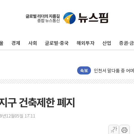
울
경제
사회
글로벌·중국
해외투자
산업
증권·
추미애, '위안부' 피해
인천 선재도 갯벌서 해
인천서 말다툼 중 어머
'화합' 꺼낸 김민석에
속보
李대통령, ISA 개편 
동해중부 전 해상 풍랑
연일 폭염에 온열질환
지구 건축제한 폐지
中 전방위 아파트 부양
인제 용대리 계곡서 
19년12월05일 17:11
동해시, 11~14일 
가
가
강원 중·남부 동해안