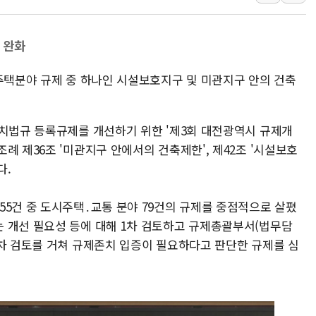
청양 밭에서 일하던 
폭염에 車 운전면허 
 완화
李대통령, 'ISA·주
시주택분야 규제 중 하나인 시설보호지구 및 미관지구 안의 건축
'호우 특보' 경북 울진
주말 무더위·열대야 
오세훈 "용산공원 주택
자치법규 등록규제를 개선하기 위한 '제3회 대전광역시 규제개
충북 주말 무더위 지속
례 제36조 '미관지구 안에서의 건축제한', 제42조 '시설보호
10월 보완수사권 폐
다.
한상협, 업계 개인정보
55건 중 도시주택․교통 분야 79건의 규제를 중점적으로 살폈
 개선 필요성 등에 대해 1차 검토하고 규제총괄부서(법무담
2차 검토를 거쳐 규제존치 입증이 필요하다고 판단한 규제를 심