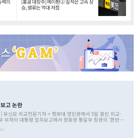
 동력의
[홍콩 대장주] 메이퇀② 실적은 고속 상
승, 밸류는 역대 저점
보고 논란
] 유신모 외교전문기자 = 청와대 영빈관에서 5일 열린 외교·
부 부처의 대통령 업무보고에서 정동영 통일부 장관의 '한반도
 구상'과 업무보고 발언이 논란을 빚고 있다. 이날 정 장관의
10
정부 내 조율을 거치지 않은 사안을 정책으로 추진하겠다고 공
는가 하면 사실 관계에 맞지 않은 설명도 있었다. 이재명 대통