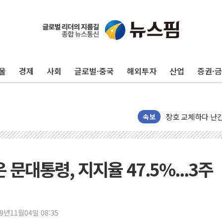
울
경제
사회
글로벌·중국
해외투자
산업
증권·
"최대 2시간 앞서 
유니슨 "국내생산
창호 교체하다 난간
속보
장동혁 "규제와 대
[속보] 종합특검, 
AI에 승부 건 네
문대통령, 지지율 47.5%...3주
日, 4~6월 105조
오렌지플래닛 창업
경찰, '300억대 
19년11월04일 08:35
장동혁 "집값 올려