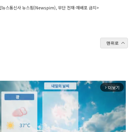
뉴스통신사 뉴스핌(Newspim), 무단 전재-재배포 금지>
맨위로
더보기
arrow_forward_ios