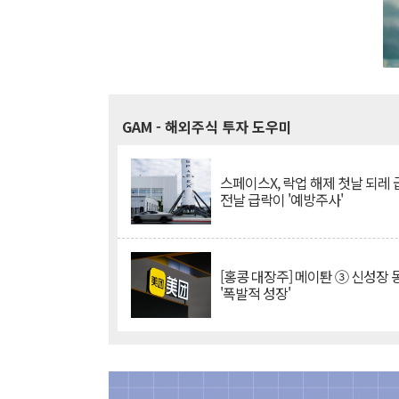
GAM
- 해외주식 투자 도우미
스페이스X, 락업 해제 첫날 되레 급
전날 급락이 '예방주사'
[홍콩 대장주] 메이퇀 ③ 신성장
'폭발적 성장'