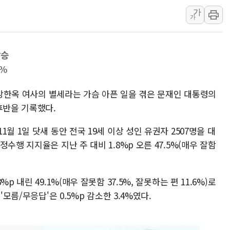
[속보] '해병 순직
가
가
부동산정책 정상화
경찰, '강북구 오피
상승
전국 그늘막 4만개 
4%
"취약계층에 더 가
美·日 환율공조에 
) 강한옥 여사의 별세라는 가슴 아픈 일을 겪은 문재인 대통령의
구리값 사상 최고치
후반을 기록했다.
에어프레미아, 호치민
월 1일 닷새 동안 전국 19세 이상 성인 유권자 2507명을 대
국민통합위, 정치 
수행 지지율은 지난 주 대비 1.8%p 오른 47.5%(매우 잘함
티엠씨, 220억원 
 내린 49.1%(매우 잘못함 37.5%, 잘못하는 편 11.6%)로
'모름/무응답'은 0.5%p 감소한 3.4%였다.