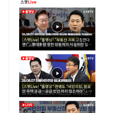
스팟
Live
[스팟Live] *풀영상* "부동산 지옥 고집한다
면!"...李대통령 향한 장동혁의 서슬퍼런 일갈
| 26.08.07 국민의힘 부동산정책 정상화 특별
위원회 전체회의
[스팟Live] *풀영상* 한병도 “국민의힘, 말로
만 주택 공급…공급 법안 처리 협조하라”｜
26.08.07 더불어민주당 원내대책회의