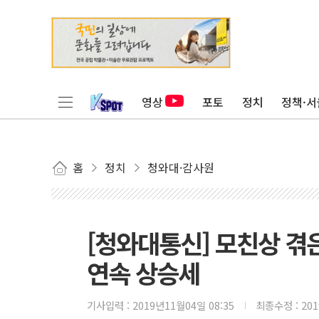
영상
포토
정치
정책·서
홈
정치
청와대·감사원
[청와대통신] 모친상 겪은 
연속 상승세
기사입력 :
2019년11월04일 08:35
최종수정 :
20