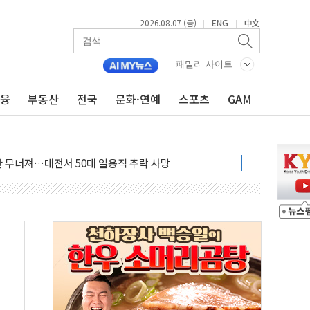
2026.08.07 (금)
ENG
中文
|
|
패밀리 사이트
금융
부동산
전국
문화·연예
스포츠
GAM
침수 예측"…건설연, AI 위험기상 기술 개발
세액공제·인증제도 개선 수혜 기대"
 무너져…대전서 50대 일용직 추락 사망
출 풀고 재개발·재건축 촉진하는 것이 부동산 정상화"
'尹 관저 이전 감사 무마' 유병호 감사위원 구속 기소
이버…내년 AI 팩토리 매출 본격화
원 환시 개입...4월 말 '56조원' 사상 최대
재단, 스타트업 지원 프로그램 성료
사기 혐의' 차가원 대표 구속 송치
놓고 국민만 잡아"