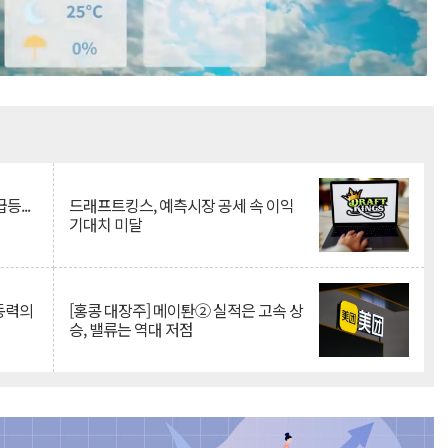
Mute
등...
드래프트킹스, 예측시장 공세 속 이익
기대치 미달
 동력의
[홍콩 대장주] 메이퇀② 실적은 고속 상
승, 밸류는 역대 저점