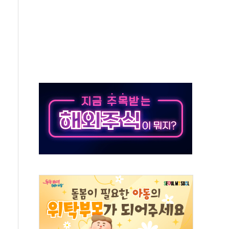
 책임' 임성근 전 사단장 항소심도 징역 3년 선고
 특별위원회 전체회의서 발언하는 장동혁 대표
스텔 살인' 50대 남성 구속 송치
육박 7년 새 7배 늘었다...폭염 대책비는 8.6배 증가
혹한 여름"…구윤철, 쪽방촌 폭염 대응상황 점검
유럽 패싱… '유로화 팔아 엔화 부양' 사후 통보만
…'닥터 코퍼'가 말하는 경기 신호가 달라졌다
 노선 재개...3년 2개월 만
다양성 제고 특별 위원회 위촉장 수여식 및 1차 회의
규모 美 전력 케이블 수주