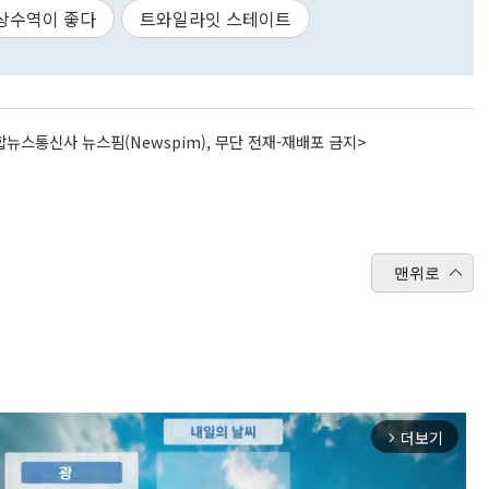
상수역이 좋다
트와일라잇 스테이트
뉴스통신사 뉴스핌(Newspim), 무단 전재-재배포 금지>
맨위로
더보기
arrow_forward_ios