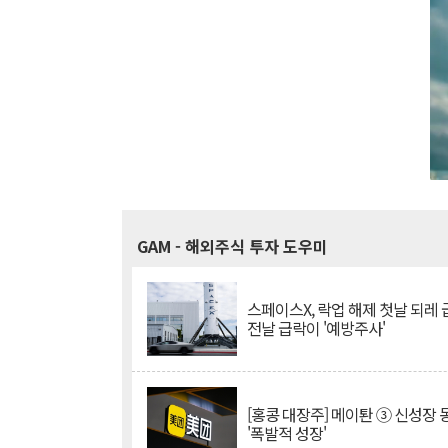
GAM
- 해외주식 투자 도우미
스페이스X, 락업 해제 첫날 되레 급
전날 급락이 '예방주사'
[홍콩 대장주] 메이퇀 ③ 신성장
'폭발적 성장'