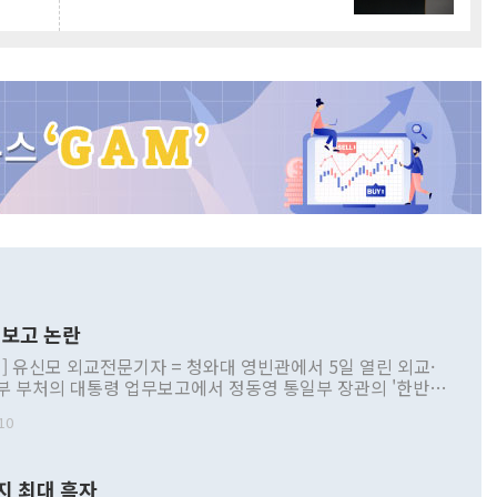
보고 논란
] 유신모 외교전문기자 = 청와대 영빈관에서 5일 열린 외교·
부 부처의 대통령 업무보고에서 정동영 통일부 장관의 '한반도
 구상'과 업무보고 발언이 논란을 빚고 있다. 이날 정 장관의
10
정부 내 조율을 거치지 않은 사안을 정책으로 추진하겠다고 공
는가 하면 사실 관계에 맞지 않은 설명도 있었다. 이재명 대통
로 신중을 기해 달라고 경고했고, 조현 외교부 장관은 '이상
지 최대 흑자
 근거한 비현실적 구상'이라는 비판을 내놨다. 그동안 정 장