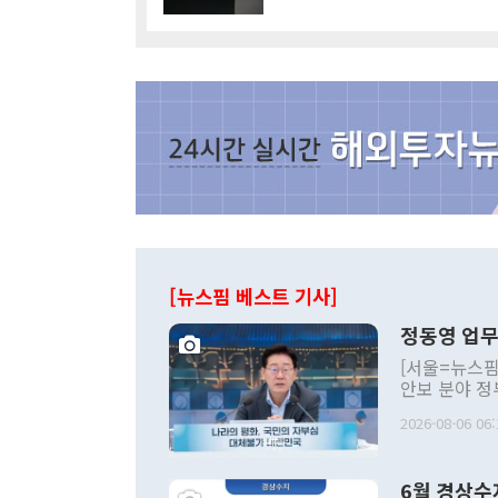
[뉴스핌 베스트 기사]
정동영 업무
[서울=뉴스핌
안보 분야 정
평화공존 발전
2026-08-06 06:
발언 중에는 
언한 것이 있
령은 공개적으
6월 경상수
주의적 희망에