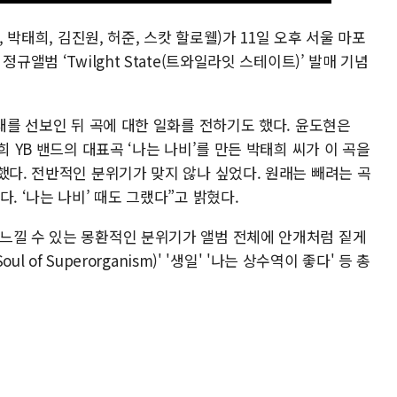
, 박태희, 김진원, 허준, 스캇 할로웰)가 11일 오후 서울 마포
규앨범 ‘Twilght State(트와일라잇 스테이트)’ 발매 기념
무대를 선보인 뒤 곡에 대한 일화를 전하기도 했다. 윤도현은
희 YB 밴드의 대표곡 ‘나는 나비’를 만든 박태희 씨가 이 곡을
했다. 전반적인 분위기가 맞지 않나 싶었다. 원래는 빼려는 곡
. ‘나는 나비’ 때도 그랬다”고 밝혔다.
느낄 수 있는 몽환적인 분위기가 앨범 전체에 안개처럼 짙게
l of Superorganism)' '생일' '나는 상수역이 좋다' 등 총