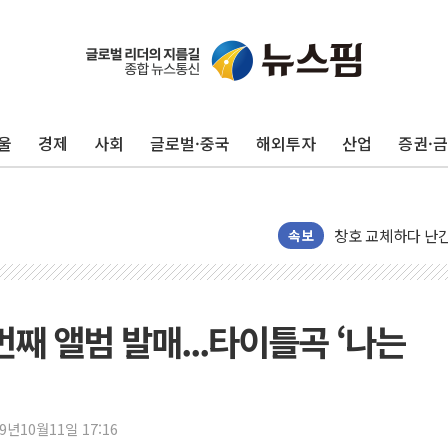
울
경제
사회
글로벌·중국
해외투자
산업
증권·
"최대 2시간 앞서 
유니슨 "국내생산
창호 교체하다 난간
속보
장동혁 "규제와 대
[속보] 종합특검, 
AI에 승부 건 네
0번째 앨범 발매...타이틀곡 ‘나는
日, 4~6월 105조
오렌지플래닛 창업
경찰, '300억대 
19년10월11일 17:16
장동혁 "집값 올려