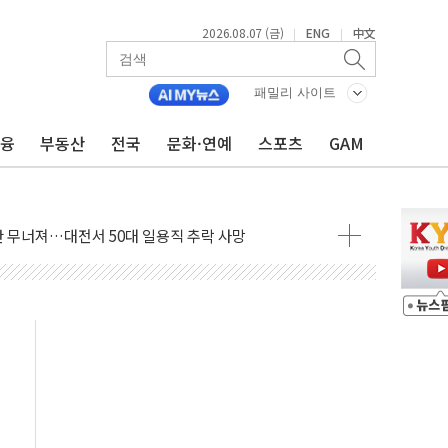
2026.08.07 (금)
ENG
中文
|
|
패밀리 사이트
금융
부동산
전국
문화·연예
스포츠
GAM
침수 예측"…건설연, AI 위험기상 기술 개발
세액공제·인증제도 개선 수혜 기대"
 무너져…대전서 50대 일용직 추락 사망
출 풀고 재개발·재건축 촉진하는 것이 부동산 정상화"
'尹 관저 이전 감사 무마' 유병호 감사위원 구속 기소
이버…내년 AI 팩토리 매출 본격화
원 환시 개입...4월 말 '56조원' 사상 최대
재단, 스타트업 지원 프로그램 성료
사기 혐의' 차가원 대표 구속 송치
놓고 국민만 잡아"