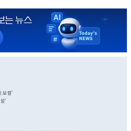
의 보컬'
설'