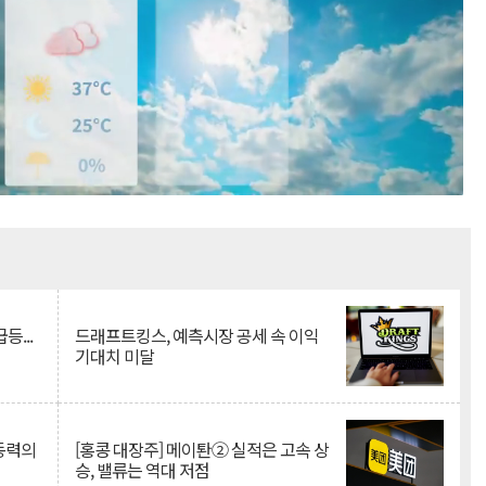
Mute
등...
드래프트킹스, 예측시장 공세 속 이익
기대치 미달
 동력의
[홍콩 대장주] 메이퇀② 실적은 고속 상
승, 밸류는 역대 저점