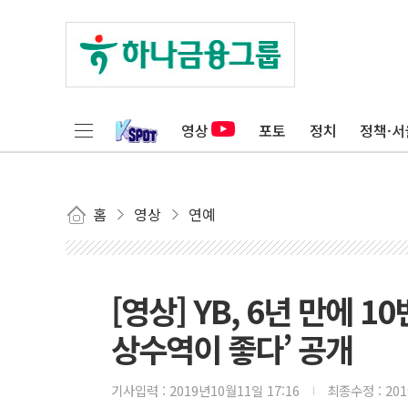
영상
포토
정치
정책·서
홈
영상
연예
[영상] YB, 6년 만에 1
상수역이 좋다’ 공개
기사입력 :
2019년10월11일 17:16
최종수정 :
20