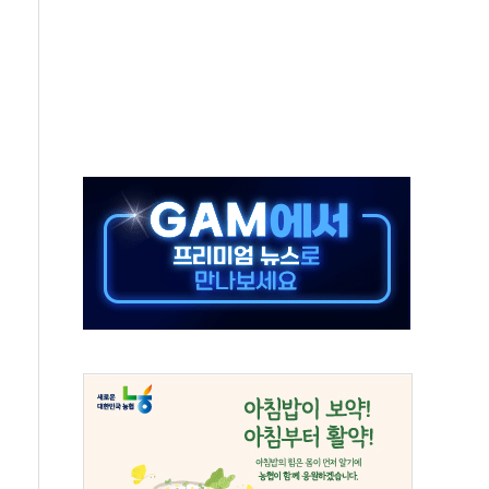
미사일 1발 발사… 올해 10번째·42일 만 도발
 새 안보 위기… 반군·마약카르텔이 습득해 전투 활용
어선 구조
무해한 표면 부식 물질"
분만에 진화...외국인 노동자 숨져
즌2