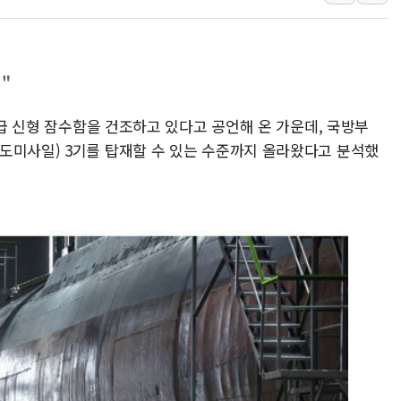
[3보] 북, 원산서 동해로 단거리 탄도
우크라 드론 전술, 중남미 콜롬비아에
동해해경, 독도 해상서 부유물 감긴 
"
주한미군 "오산기지 누출, 백린 아닌 
톤급 신형 잠수함을 건조하고 있다고 공언해 온 가운데, 국방부
구미 폐염산처리업체서 불 2시간30여
도미사일) 3기를 탑재할 수 있는 수준까지 올라왔다고 분석했
해군과 함께하는 '불금전파, 송정' 시