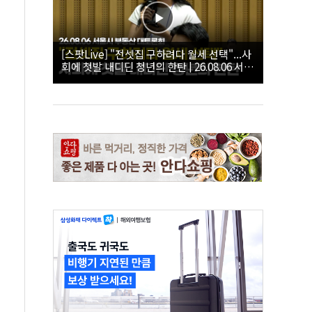
[스팟Live] "전셋집 구하려다 월세 선택"...사
회에 첫발 내디딘 청년의 한탄 | 26.08.06 서울
시 부동산 대토론회