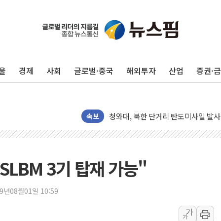
리투아니아 국방 "러, 우크라 드론으로
구광모, 내주 실리콘밸리서 젠슨 황 
뉴욕증시 개장 전 특징주...모더나
울
경제
사회
글로벌·중국
해외투자
산업
증권·
김정관 장관 "영업이익 N% 성과급
뉴욕증시 프리뷰, 미 주가선물 AI주
청와대, 북한 단거리 탄도미사일 발사
금값 7주 만에 최고…美 고용 둔화·
속보
[인도증시] 중동 긴장 완화에 실적 호
러, 1인칭시점 드론으로 우크라 민간
[베트남 증시] 지수 하락 속 'DGC
SLBM 3기 탑재 가능"
'월가의 황제' 다이먼 "금융시장 레
양주 섬유염색공장서 화재 1명 중상…
19년08월01일 10:59
김정관 산업부 장관 "주 52시간 손봐
가
가
해군 1함대 창설 80주년…지역과 함께