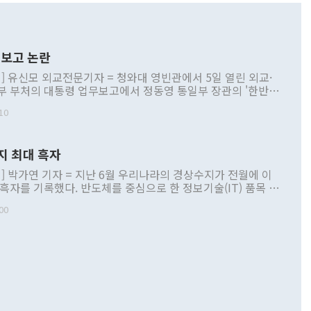
보고 논란
] 유신모 외교전문기자 = 청와대 영빈관에서 5일 열린 외교·
부 부처의 대통령 업무보고에서 정동영 통일부 장관의 '한반도
 구상'과 업무보고 발언이 논란을 빚고 있다. 이날 정 장관의
10
정부 내 조율을 거치지 않은 사안을 정책으로 추진하겠다고 공
는가 하면 사실 관계에 맞지 않은 설명도 있었다. 이재명 대통
로 신중을 기해 달라고 경고했고, 조현 외교부 장관은 '이상
지 최대 흑자
 근거한 비현실적 구상'이라는 비판을 내놨다. 그동안 정 장
책 관련 발언이 물의를 빚은 적은 여러 번 있지만 대통령과 유
] 박가연 기자 = 지난 6월 우리나라의 경상수지가 전월에 이
이 공개적으로 부정적 입장을 표명한 것은 이례적이다. 정 장
 흑자를 기록했다. 반도체를 중심으로 한 정보기술(IT) 품목 수
대북 접근법과 월권을 제어해야 한다는 목소리도 높아지고 있
간 상품수출이 처음으로 1000억달러를 넘어선 영향이다. [자
00
 따르
기자간담회를 하고 있다. [사진=통일부] 2026.07.23 ◆통일
 경상수지는 497억3000만달러 흑자로 집계됐다. 전월(386억
 넘어선 주장 정 장관은 이날 업무보고에서 '한반도 평화공존
)에 이어 두 달 연속 월간 기준 역대 최대 기록을 갈아치웠다.
 설명하면서 이재명 정부 2년차 핵심 과제로 상호 존중·평화
해 상반기 누적 경상수지 흑자는 1910억1000만달러를 기록
·핵 없는 한반도 등 3대 기본 방향을 제시했다. 정 장관은 "대
지 흑자를 견인한 것은 상품수지다. 6월 상품수지는 478억
언어는 멈춰야 한다"면서 주적 용어 대체를 주장했다. 지난 25
 흑자를 기록하며 전월에 이어 역대 최대를 다시 썼다. 국제수
D(완전하고 검증가능하며 되돌릴 수 없는 비핵화) 구도는 이미
수출은 1123억7000만달러로 전년 동월 대비 84.5% 증가하
했다. 또 "현 시점에서 흘러간 선(先)비핵화만 되뇌는 것은
 처음으로 1000억달러를 넘어섰다. 상품수입은 644억8000만