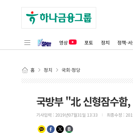
영상
포토
정치
정책·서
홈
정치
국회·정당
국방부 "北 신형잠수함, 
기사입력 :
2019년07월31일 13:33
최종수정 :
20