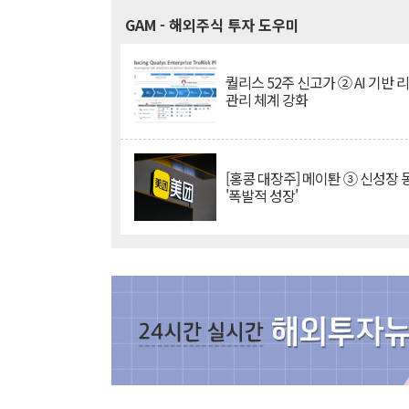
GAM
- 해외주식 투자 도우미
퀄리스 52주 신고가 ② AI 기반 
관리 체계 강화
[홍콩 대장주] 메이퇀 ③ 신성장
'폭발적 성장'