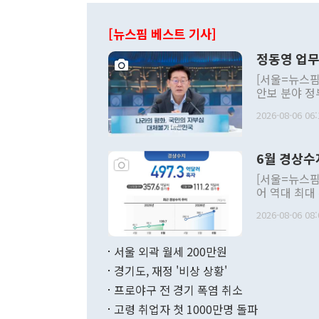
[뉴스핌 베스트 기사]
정동영 업무
[서울=뉴스핌
안보 분야 정
평화공존 발전
2026-08-06 06:
발언 중에는 
언한 것이 있
령은 공개적으
6월 경상수
주의적 희망에
관의 대북 정
[서울=뉴스핌
관 부처 장관
어 역대 최대
관의 무리한 
출 호조로 월
다. [정동영 통일부 장관이 지난달 23일 오후 서울 종로구 정부서울청사에
2026-08-06 08:
료=한국은행] 한국은행이 6일 발표한 '2026년 6월 국제수지(잠정)'에
서 취임 1주년 
면 지난 6월
부 장관 권한
1000만달러
서울 외곽 월세 200만원
발전 구상'을
이에 따라 올
적 갈등 해결
경기도, 재정 '비상 상황'
했다. 경상수
결과 혐오의 
9000만달러
프로야구 전 경기 폭염 취소
년간의 CVI
지 기준 상품
고령 취업자 첫 1000만명 돌파
무너졌다고도 
며 월간 기준