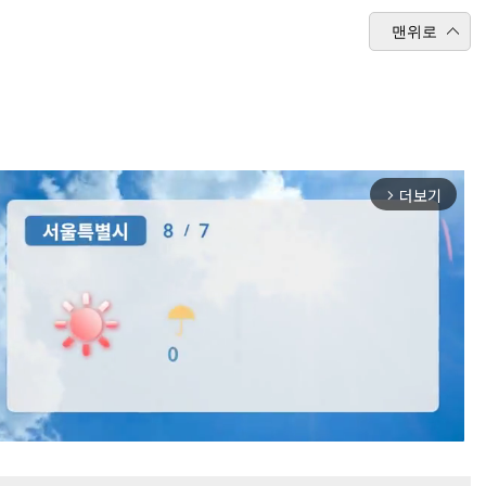
맨위로
더보기
arrow_forward_ios