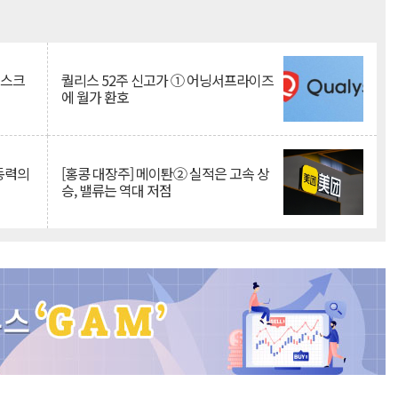
Mute
리스크
퀄리스 52주 신고가 ① 어닝서프라이즈
에 월가 환호
 동력의
[홍콩 대장주] 메이퇀② 실적은 고속 상
승, 밸류는 역대 저점