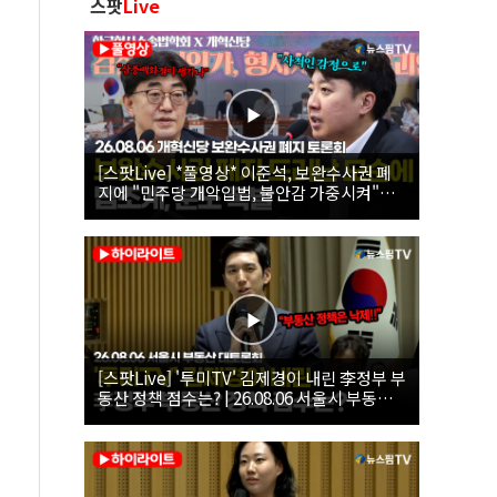
스팟
Live
[스팟Live] *풀영상* 이준석, 보완수사권 폐
지에 "민주당 개악입법, 불안감 가중시켜"｜
26.08.06 개혁신당 보완수사권 폐지 토론회
[스팟Live] '투미TV' 김제경이 내린 李정부 부
동산 정책 점수는? | 26.08.06 서울시 부동산
대토론회