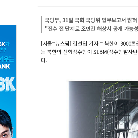
국방부, 31일 국회 국방위 업무보고서 밝혀
"진수 전 단계로 조만간 해상서 공개 가능성
[서울=뉴스핌] 김선엽 기자 = 북한이 3000
는 북한의 신형잠수함이 SLBM(잠수함발사탄
다.