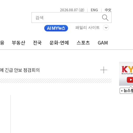
2026.08.07 (금)
ENG
中文
|
|
 나토 회원국 공격 검토… 거짓 깃발 작전"
재회…로봇·AI 데이터센터·모빌리티 구체화
패밀리 사이트
·아이온큐·도어대시↑ VS 샌디스크·피그마·앱러빈↓
금융
부동산
전국
문화·연예
스포츠
GAM
 반대…상법·자본시장법 개정 논의"
 차익실현 속 혼조세...웨스턴디지털·샌디스크↓
에 긴급 안보 점검회의
호르무즈 재개방 기대에 강세
조까지, 상승...호실적 보고 기업 상승세 뚜렷
인 '사파리' 공격… 시민들 공포감 극대화 전략
' 임시 주총 기대감에 홀로 상한가…마진 잔액은 사상 최고
버리지 위험수위…숨은 차입이 더 큰 변수"
대응 1단계 진압 중
야, 경쟁상대 中과 비교해야"
하는 '선봉'의 대민 봉사