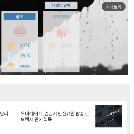
더보기
arrow_forward_ios
Mute
억달러
우버·웨이브, 런던서 안전요원 탑승 로
보택시 면허 획득