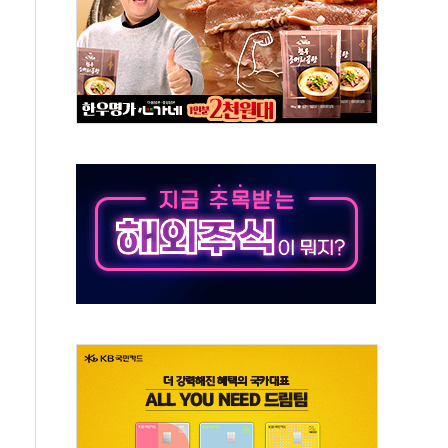
 상반기부터 본격화
혹' 축구협회 압수수색
세대 AI 메모리 기술력 과시
 고단열 인테리어 관심 급증"
 챙긴 경찰관 2명 송치
 대표, 자사주 매수
최대 실적에 13%대 급등
확대…신규 항공사 진입길 열려
% '생활파킹통장' 출시
 트럼프...당내선 "안 먹힌다" 균열