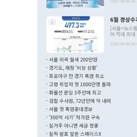
2026-08-06 06:
발언 중에는 
언한 것이 있
령은 공개적으
6월 경상수
주의적 희망에
관의 대북 정
[서울=뉴스핌
관 부처 장관
어 역대 최대
관의 무리한 
출 호조로 월
다. [정동영 통일부 장관이 지난달 23일 오후 서울 종로구 정부서울청사에
2026-08-06 08:
료=한국은행] 한국은행이 6일 발표한 '2026년 6월 국제수지(잠정)'에
서 취임 1주년 
면 지난 6월
부 장관 권한
1000만달러
서울 외곽 월세 200만원
발전 구상'을
이에 따라 올
적 갈등 해결
경기도, 재정 '비상 상황'
했다. 경상수
결과 혐오의 
9000만달러
프로야구 전 경기 폭염 취소
년간의 CVI
지 기준 상품
고령 취업자 첫 1000만명 돌파
무너졌다고도 
며 월간 기준
현실을 바꾸는
달러로 38.
화물선 운임 3주만에 최고
를 평화 체제
196.9% 급
검찰 수사권, 72년만에 막 내려
함께 4자 대
수출은 160
지만 이 대통
서울 첫 폭염중대경보
(18.6%) 
화공존 정책이
했다. 통관 기
'300억 사기' 차가원 구속
다"고 지적했
(16.4%)
투리가 잡혀 
실거주 아니면 세금 껑충
월(-10억9
쁜 상황이 초
증가와 유류할
실적 발표 앞둔 스페이스X
9·19 군사