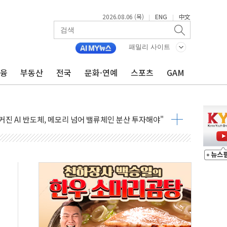
2026.08.06 (목)
ENG
中文
|
|
패밀리 사이트
금융
부동산
전국
문화·연예
스포츠
GAM
·하이닉스'는 사고 급등주는 팔았다
시다발 해킹 공격...이번에도 이란 작품?
진 AI 반도체, 메모리 넘어 밸류체인 분산 투자해야"
피 4%↓…매도 사이드카 발동
 효과, '모임주' 이자 기여도 일반 2배
 돼지국밥짬뽕' 2주간 전국 한시 판매
ADT캡스, 매장 운영·보안 통합관리 앱 출시
 클라우드 보안인증 획득
업익 2.2조 증발...하반기 '환율 역풍' 우려
남 태양광발전 '첫삽'…남동발전, 재생에너지 '앞장'