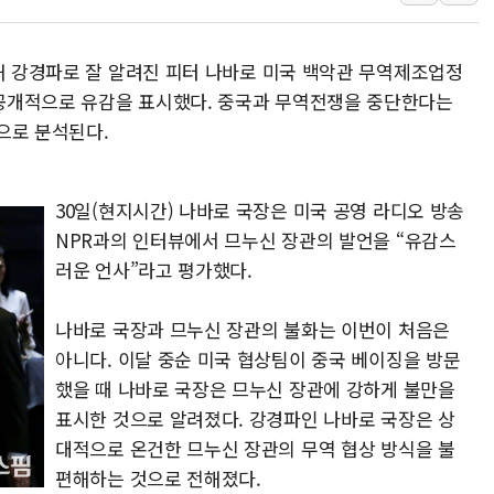
카카오, 'AI 수익화' 내년
경찰, '홍명보 감독 선임 의
 강경파로 잘 알려진 피터 나바로 미국 백악관 무역제조업정
삼성전자, FMS 2026서 차
공개적으로 유감을 표시했다. 중국과 무역전쟁을 중단한다는
LX하우시스 "역대급 폭염에
으로 분석된다.
일 안 하고 '초과근무 수당'
토마토시스템 조길주·이강찬
30일(현지시간) 나바로 국장은 미국 공영 라디오 방송
[특징주] 고려아연, 상반기 
NPR과의 인터뷰에서 므누신 장관의 발언을 “유감스
한·체코 항공편 주10회로 
러운 언사”라고 평가했다.
SBI저축은행, 최고 연 7.7
美중간선거 '색깔론' 덧씌우는
나바로 국장과 므누신 장관의 불화는 이번이 처음은
아니다. 이달 중순 미국 협상팀이 중국 베이징을 방문
했을 때 나바로 국장은 므누신 장관에 강하게 불만을
표시한 것으로 알려졌다. 강경파인 나바로 국장은 상
대적으로 온건한 므누신 장관의 무역 협상 방식을 불
편해하는 것으로 전해졌다.