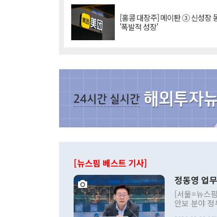
[홍콩 대장주] 메이퇀 ③ 신성장
'폭발적 성장'
[뉴스핌 베스트 기사]
정동영 업무
[서울=뉴스핌
안보 분야 정
평화공존 발전