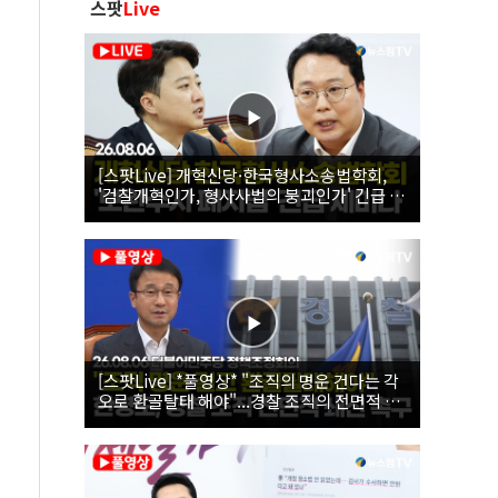
스팟
Live
[스팟Live] 개혁신당·한국형사소송법학회,
'검찰개혁인가, 형사사법의 붕괴인가' 긴급 세
미나｜26.08.06
[스팟Live] *풀영상* "조직의 명운 건다는 각
오로 환골탈태 해야"...경찰 조직의 전면적 쇄
신 촉구한 한병도 | 26.08.06 더불어민주당 정
책조정회의