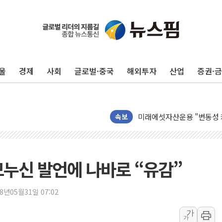
울
경제
사회
글로벌·중국
해외투자
산업
증권·
외국인 돌아왔지만 …'삼전
"월가 큰손들을 털어라" 동
미래에셋자산운용 "변동성 커
속보
반도체 대형주 급락에 코스
카카오뱅크 '모임통장'의 락인
더본코리아 홍콩반점, '부산
므누신 발언에 나바로 “유감”
LGU+, 국내 IDaaS 최초
18년05월31일 07:02
환율 100원 빠지면 현대차 영
가
국내 최대 400MW 규모 해
가