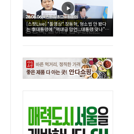
[스팟Live] *풀영상* 장동혁, 형소법 안 봤다
는 李대통령에 "역대급 망언...대통령 맞나"｜
26.08.06 국민의힘 최고위원회의