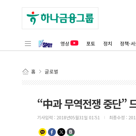
영상
포토
정치
정책·서
홈
글로벌
“中과 무역전쟁 중단” 
기사입력 :
2018년05월31일 01:51
최종수정 :
20