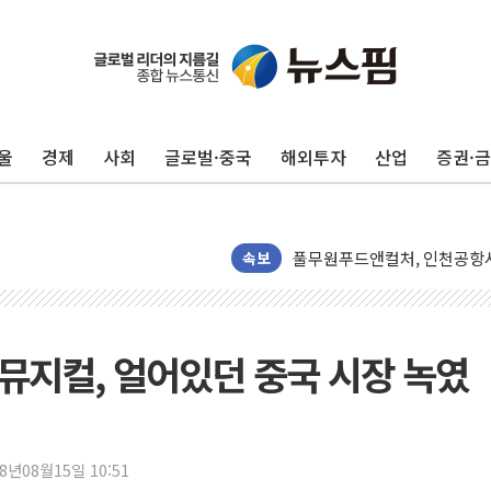
울
경제
사회
글로벌·중국
해외투자
산업
증권·
네이버, AI 투자로 숨 고르
카카오스타일 지그재그, '직잭
풀무원푸드앤컬처, 인천공항서
애경산업, 서울시 취약계층 위
속보
중기부, 떡국·떡볶이떡 제조업 
[브라질증시] 금리 인하에도 추
[뉴스핌 이 시각 PICK] 李, 
-뮤지컬, 얼어있던 중국 시장 녹였
카드사 고객 유입 창구 된 '
제나벨, 배우 공승연 브랜드 
트럼프, 폴리실리콘·태양광에 
18년08월15일 10:51
[채권/외환] 국제유가 급등에