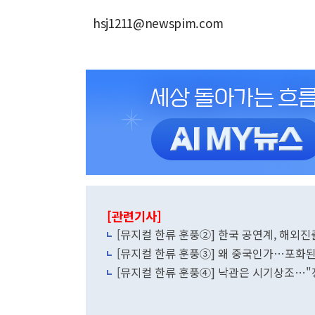
hsj1211@newspim.com
[관련기사]
[뮤지컬 한류 훈풍②] 한국 공연계, 해외
[뮤지컬 한류 훈풍③] 왜 중국인가…포화된
[뮤지컬 한류 훈풍④] 낙관은 시기상조…"