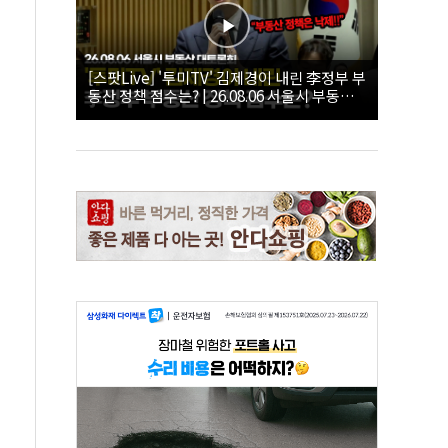
[스팟Live] '투미TV' 김제경이 내린 李정부 부
동산 정책 점수는? | 26.08.06 서울시 부동산
대토론회