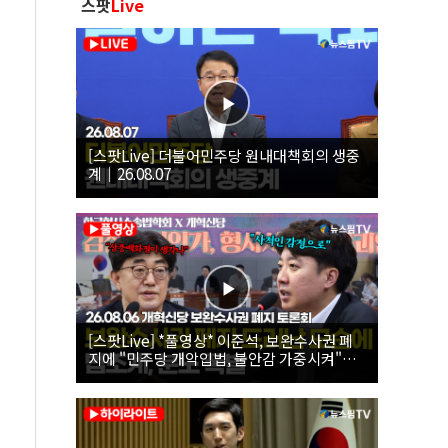
스팟
Live
[스팟Live] 더불어민주당 원내대책회의 생중
계｜26.08.07
[스팟Live] *풀영상* 이준석, 보완수사권 폐
지에 "민주당 개악입법, 불안감 가중시켜"｜
26.08.06 개혁신당 보완수사권 폐지 토론회