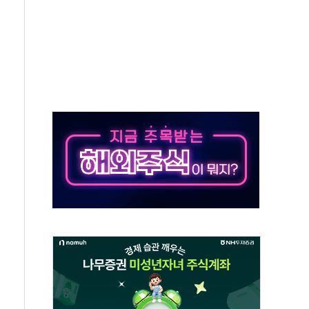
단' 행정명령 서명…출생시민권 제한 재시동
것"…군수품 부족설 일축 "막대한 무기 보유"
적 방어…다음 과제는 '외형 확대'
해협 통항 제한 검토에 유가 3% 급등…금값 보합
하락…다우 5거래일 랠리 '마침표'
개방 합의 막바지.."美와 직접 협상 없어"
나·기자회견·주요 정당 - 8월 7일
정청래·김민석 후보 - 8월 7일
동산정책 2차 점검회의…주택 공급 대책 막바지 조율