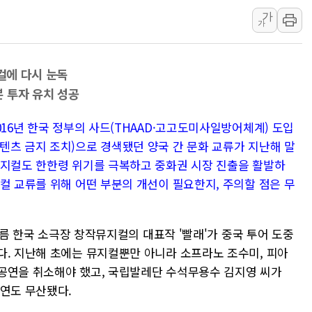
가
트럼프, '원정출산 시민권 차
가
트럼프 "이란전 조만간 끝날 
현대리바트, 원가 개선으로 실
지컬에 다시 눈독
[금/유가] 이란의 호르무즈 
본 투자 유치 성공
뉴욕증시, 유가·금리 부담에 
이란, 오만과 호르무즈 해협 재
016년 한국 정부의 사드(THAAD·고고도미사일방어체계) 도입
[오늘의 국회일정] 상임위·세미
텐츠 금지 조치)으로 경색됐던 양국 간 문화 교류가 지난해 말
뮤지컬도 한한령 위기를 극복하고 중화권 시장 진출을 활발하
[민주 당권주자 일정] 송영길·
컬 교류를 위해 어떤 부분의 개선이 필요한지, 주의할 점은 무
李대통령, 오늘 오후 2시 부
]
 여름 한국 소극장 창작뮤지컬의 대표작 '빨래'가 중국 투어 도중
다. 지난해 초에는 뮤지컬뿐만 아니라 소프라노 조수미, 피아
공연을 취소해야 했고, 국립발레단 수석무용수 김지영 씨가
공연도 무산됐다.