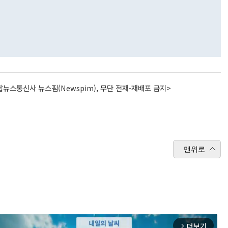
뉴스통신사 뉴스핌(Newspim), 무단 전재-재배포 금지>
맨위로
더보기
arrow_forward_ios