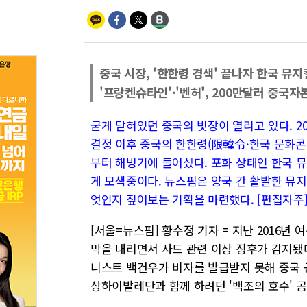
중국 시장, '한한령 경색' 끝나자 한국 뮤
'프랑켄슈타인'·'벤허', 200만달러 중국자
굳게 닫혀있던 중국의 빗장이 열리고 있다. 2
결정 이후 중국의 한한령(限韓令·한국 문화콘
부터 해빙기에 들어섰다. 포화 상태인 한국 
게 모색중이다. 뉴스핌은 양국 간 활발한 뮤지
엇인지 짚어보는 기획을 마련했다. [편집자주
[서울=뉴스핌] 황수정 기자 = 지난 2016년
막을 내리면서 사드 관련 이상 징후가 감지됐
니스트 백건우가 비자를 발급받지 못해 중국 
상하이발레단과 함께 하려던 '백조의 호수' 