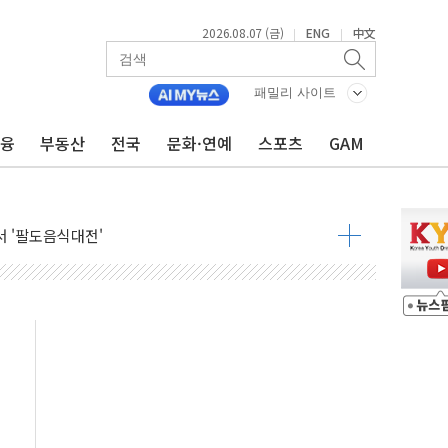
2026.08.07 (금)
ENG
中文
|
|
패밀리 사이트
금융
부동산
전국
문화·연예
스포츠
GAM
기…매출 16% 늘고 영업이익은 제자리
뷰티 페스타'…최대 91% 할인
 '팔도음식대전'
해 53억원 상당 통큰 기부
'생계형 적합업종' 재지정...5년 더 보호
가 완화 불확실성에 1.2% 하락 마감
오늘 부동산 2차 회의 外
트래블카드'…휴가철 넘어 장기 고객 묶는다
모델 발탁… 부산 광안서 약국 팝업스토어 운영
15% 관세…한국 등엔 '합산 상한' 적용
 미 국채금리·달러 동반 상승…시장, 美 고용지표 촉각