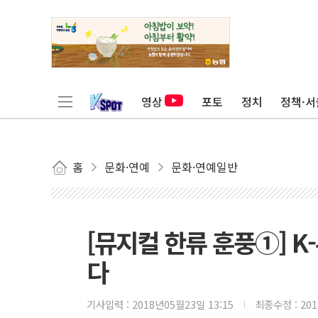
영상
포토
정치
정책·서
홈
문화·연예
문화·연예일반
[뮤지컬 한류 훈풍①] K
다
기사입력 :
2018년05월23일 13:15
최종수정 :
20