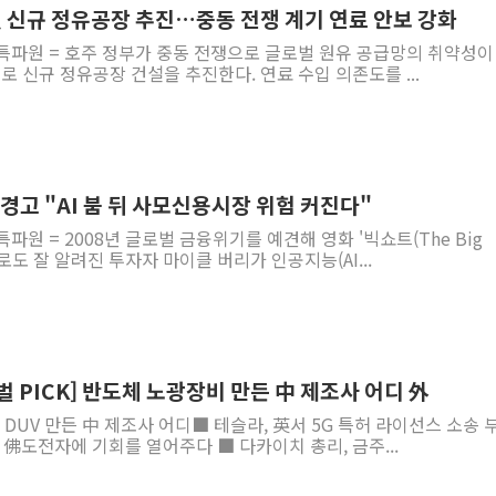
 첫 신규 정유공장 추진…중동 전쟁 계기 연료 안보 강화
특파원 = 호주 정부가 중동 전쟁으로 글로벌 원유 공급망의 취약성이
로 신규 정유공장 건설을 추진한다. 연료 수입 의존도를 ...
 경고 "AI 붐 뒤 사모신용시장 위험 커진다"
파원 = 2008년 글로벌 금융위기를 예견해 영화 '빅쇼트(The Big
으로도 잘 알려진 투자자 마이클 버리가 인공지능(AI...
벌 PICK] 반도체 노광장비 만든 中 제조사 어디 外
 DUV 만든 中 제조사 어디■ 테슬라, 英서 5G 특허 라이선스 소송 
 佛도전자에 기회를 열어주다 ■ 다카이치 총리, 금주...