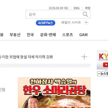
2026.08.08 (토)
ENG
中文
|
|
패밀리 사이트
금융
부동산
전국
문화·연예
스포츠
GAM
낮아지며 상승… STOXX 600 지수는 나흘 연속 최고치
세
엘·이란 위협에 맞설 자체 억지력 강화
동
톱'… 美 해상봉쇄 영향
각
체주 '활짝'
전협
스닥 선물 1%대 상승
상 기대 후퇴