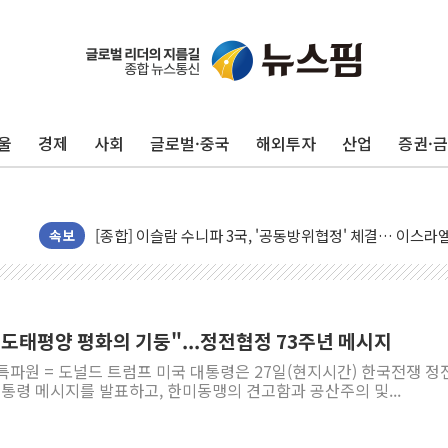
울
경제
사회
글로벌·중국
해외투자
산업
증권·
유럽증시, 美 고용 예상 밖 부진에 연준 금리 인상 가능성 
미 연준 매파 기세 꺾이나…고용 감소에 9월 동결 전망 우
[종합] 이슬람 수니파 3국, '공동방위협정' 체결… 이스라
트럼프, 백신·자폐증 행정명령 검토…"이르면 다음 주"
속보
美 항소법원, 백악관 무도회장 공사 중단 명령…트럼프 제
이란 핵심 원유 수출항 '하르그섬', 최근 1주일 이상 '올스
美 고용 쇼크에 엔화 장중 급등…시장은 "또 개입했나" 촉
도태평양 평화의 기둥"...정전협정 73주년 메시지
[AI MY 뉴스] 뉴욕 반도체주 프리뷰...美 고용 쇼크에 반도
특파원 = 도널드 트럼프 미국 대통령은 27일(현지시간) 한국전쟁 정
뉴욕증시 프리뷰, 美 고용 쇼크에 금리 인상 우려 후퇴…나
대통령 메시지를 발표하고, 한미동맹의 견고함과 공산주의 및...
[종합] 美 7월 고용 2만3000명 감소 '쇼크'…9월 금리 인
[사진] 이슬람 수니파 3개국, 공동방위협정 체결