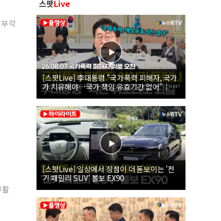
스팟
Live
 부각
[스팟Live] 李대통령 "국가폭력 피해자, 국가
가 치유해야…국가 책임 유효기간 없어"｜
26.08.07 국가폭력 피해자 위로 오찬
[스팟Live] 일상에서 장점이 더 돋보이는 '전
기 패밀리 SUV' 볼보 EX90
부활