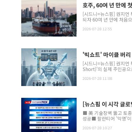
호주, 60여 년 만에
[시드니=뉴스핌] 권지언 
되자 60여 년 만에 처음으
2026-07-28 12:55
'빅쇼트' 마이클 버리
[시드니=뉴스핌] 권지언 특
Short)'의 실제 주인공
2026-07-28 11:08
[뉴스핌 이 시각 글로
■ 美 기술장벽 뚫고 토종
성공■ 팔란티어 '악명'이
2026-07-28 10:27