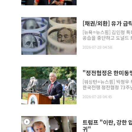
[채권/외환] 유가 급
[뉴욕=뉴스핌] 김민정 특
공습을 중단하고 도널드 트
2026-07-28 04:58
"정전협정은 한미동맹
[워싱턴=뉴스핌] 박정우
한국전쟁 정전협정 73주년
2026-07-28 04:45
트럼프 "이란, 강한 
귀"