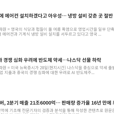
뉴욕증시 개장 전 특징주...아틀라시안·클라우드플레어
보훈부, 미 DPAA와 MOU… "6·25 미군 실종자 7359명
염에 에어컨 설치하겠다고 아우성… 냉방 설비 갖춘 곳 절반
트럼프 "금리 내려야"…파월 때와 달리 워시엔 톤 낮춰
파원 = 영국의 식당과 펍들이 올 여름 폭염으로 영업시간을 일부 단
특정 정치인 측근 포항시 정책특보 내정설...포항시 '시끌'
에어컨과 기계식 냉방 설비 설치를 서두르고 있다고 영국 ...
李 "해남 태양광, 대한민국 다음 100년 밑거름…수도권 집
李 대통령, '6시간 마라톤 부동산 2차 회의' 주재… "전폭
트럼프, 中 겨냥 폴리실리콘 관세 15% 부과…美 태양광주
과 경쟁 심화 우려에 반도체 약세…나스닥 선물 하락
[사진] 빈살만과 에르도안의 만남
파원 = 미국 뉴욕증시가 28일(현지시간) 나스닥을 중심으로 약세 출
이란와이어 "이란 최고지도자 위독…곧 사망해도 놀랍지 
업 지출과 중국의 경쟁 심화에 대한 우려로 AI 반도체주...
버, 2분기 매출 21조6000억… 판매량 증가율 16년 만에
 번역에 기초해 전문기자의 검증과 분석을 통해 작성한 콘텐츠로 원문