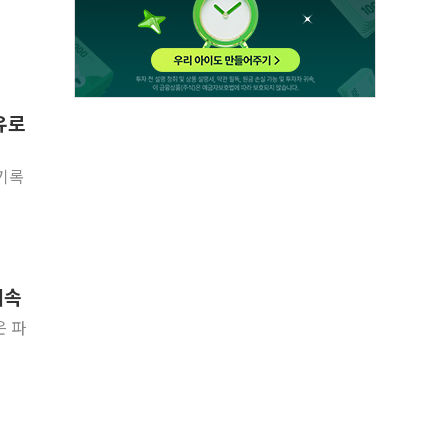
유로
 기록
계속
은 파