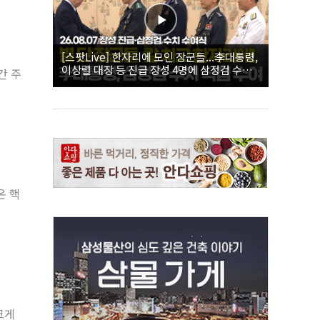
[스팟Live] 한자리에 모인 장군들...李대통령,
이상렬 대장 등 진급 장성 4명에 삼정검 수치
간 주
직접 수여｜26.08.07 장성 진급·삼정검 수치
수여식
온 핵
크게