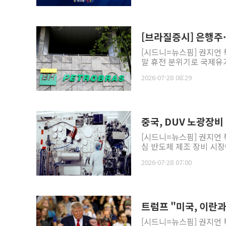
[브라질증시] 은행주·
[시드니=뉴스핌] 권지언 
말 휴전 분위기로 국제유가
2026-07-28 08:29
중국, DUV 노광장비
[시드니=뉴스핌] 권지언 
심 반도체 제조 장비 시장
2026-07-28 07:00
트럼프 "미국, 이란
[시드니=뉴스핌] 권지언