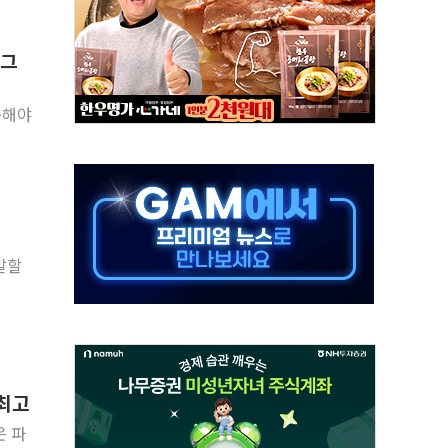
·태양광주↑ VS 트레이드데스크·웬디스↓
 끝까지 찾겠다"
 그
축해야
중 완화 전환점"
적 공급 확대·속도전 총력"
 급등
발할
않아"
 최고
은 파