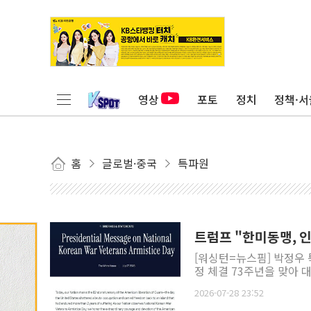
영상
포토
정치
정책·서
홈
글로벌·중국
특파원
트럼프 "한미동맹, 인
[워싱턴=뉴스핌] 박정우 
정 체결 73주년을 맞아 
2026-07-28 23:52