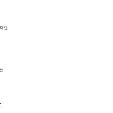
 대한
보는
복