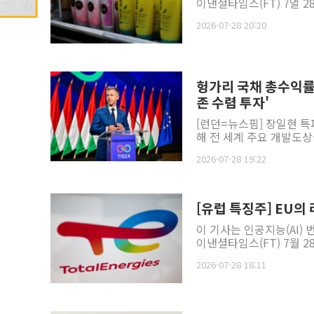
이낸셜타임스(FT) 7얼 2
2026-07-28 20:20
헝가리 국채 총수익률 
존 수렴 투자'
[런던=뉴스핌] 장일현 특
해 전 세계 주요 개발도상
2026-07-28 19:22
[유럽 특징주] EU의
이 기사는 인공지능(AI)
이낸셜타임스(FT) 7월 2
2026-07-28 18:11