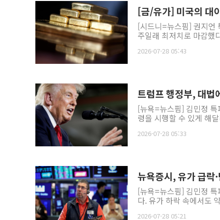
[금/유가] 미국의 
[시드니=뉴스핌] 권지언 
주일래 최저치로 마감했다.
2026-07-28 05:43
트럼프 행정부, 대법에
[뉴욕=뉴스핌] 김민정 
령을 시행할 수 있게 해달
2026-07-28 05:33
뉴욕증시, 유가 급락
[뉴욕=뉴스핌] 김민정 특
다. 유가 하락 속에서도 약
2026-07-28 05:21