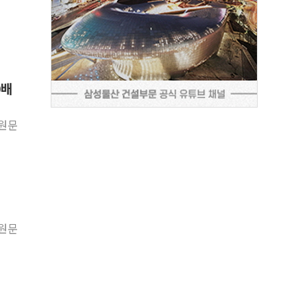
0배
 원문
 원문