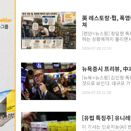
英 레스토랑·펍, 폭
쳐
[런던=뉴스핌] 장일현 특
하는 상황에까지 몰리면서 
2026-07-28 22:10
뉴욕증시 프리뷰, 中
[뉴욕=뉴스핌] 김민정 특
것으로 보인다. 대규모 기
2026-07-28 21:00
[유럽 특징주] 유니레
이 기사는 인공지능(AI)