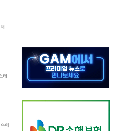
50㎜ 폭우…강원 동해안 강한 비 이어져
 환경미화원 수거차에 치여 사망
동…60대 남성 2명 숨져
클래
보는 일 없게"…'결혼 페널티' 22개 과제 손본다
터보트 전복…1명 사망·1명 실종
의 날 참석..."국제적 시민 연대로 목소리 내야"
 실종 60대 나흘만에 숨진 채 발견
 살해 10대 아들 체포
'스테
' 받아친 정청래…제주 연설서 신경전 고조
 속에