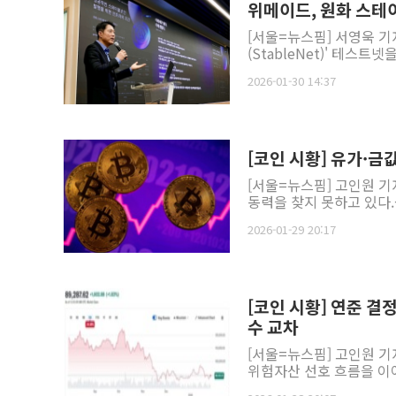
위메이드, 원화 스테
[서울=뉴스핌] 서영욱 
(StableNet)' 테스
2026-01-30 14:37
[코인 시황] 유가·금
[서울=뉴스핌] 고인원 기
동력을 찾지 못하고 있다.금
2026-01-29 20:17
[코인 시황] 연준 결
수 교차
[서울=뉴스핌] 고인원 기
위험자산 선호 흐름을 이어가