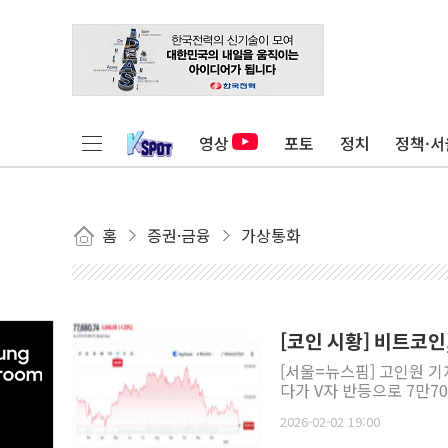
영상
포토
정치
정책·서
홈
증권·금융
가상통화
[코인 시황] 비트코인,
[서울=뉴스핌] 고인원 기
다가 V자 반등으로 7만70
2026-02-02 19:00