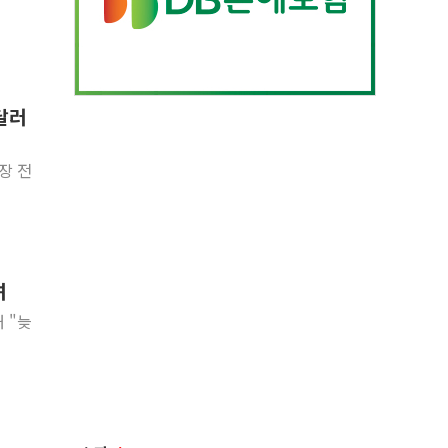
0달러
장 전
려
 "늦