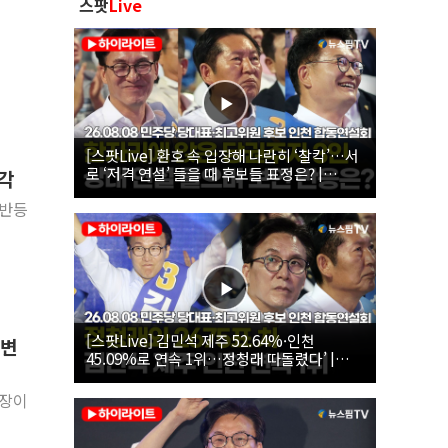
스팟
Live
[스팟Live] 환호 속 입장해 나란히 ‘찰칵’…서
로 ‘저격 연설’ 들을 때 후보들 표정은? |
부각
26.08.08 더불어민주당 당대표·최고위원 후
 반등
보 인천 합동연설회
[스팟Live] 김민석 제주 52.64%·인천
 변
45.09%로 연속 1위…정청래 따돌렸다’ |
26.08.08 더불어민주당 당대표·최고위원 후
보 인천 합동연설회
시장이