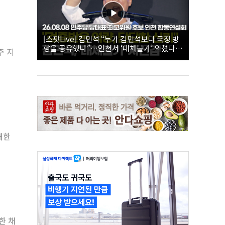
[스팟Live] 김민석 “누가 김민석보다 국정 방
향을 공유했나”…인천서 ‘대체불가’ 외쳤다 |
주 지
26.08.08 더불어민주당 당대표·최고위원 후
보 인천 합동연설회
대한
세
한 채