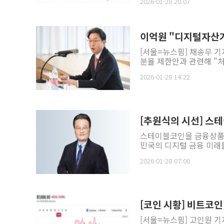
2026-01-28 20:07
이억원 "디지털자산거
[서울=뉴스핌] 채송무 
분율 제한안과 관련해 "처
2026-01-28 14:22
[추원식의 시선] 스
스테이블코인을 금융상품으
민국의 디지털 금융 미래를
2026-01-28 07:00
[코인 시황] 비트코
[서울=뉴스핌] 고인원 기