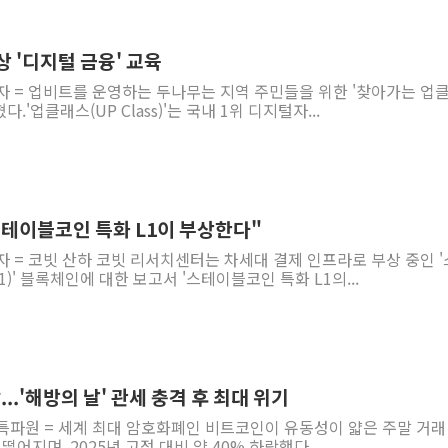
강릉·동해·삼척 시간당 최대 
폐기물 수거하다 참변…60대
상 '디지털 금융' 교육
서울 중랑구 주택가서 흉기 난
자 = 업비트를 운영하는 두나무는 지역 주민들을 위한 '찾아가는 업
.'업클래스(UP Class)'는 국내 1위 디지털자...
李대통령 "결혼 때문에 손해 
여수 오동도 인근 해상서 모
추미애, '위안부' 피해자 기림
인천 선재도 갯벌서 해루질 중
스테이블코인 특화 L1이 부상한다"
인천서 말다툼 중 어머니 흉기
자 = 코빗 산하 코빗 리서치센터는 차세대 결제 인프라로 부상 중인 
'화합' 꺼낸 김민석에 '뻔뻔
)' 블록체인에 대한 보고서 '스테이블코인 특화 L1의...
..'해방의 날' 관세 충격 후 최대 위기
특파원 = 세계 최대 암호화폐인 비트코인이 유동성이 얇은 주말 거래
 떨어지며, 2025년 고점 대비 약 40% 하락했다....