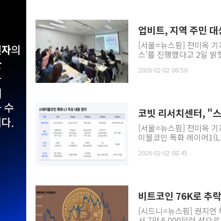
업비트, 지역 주민 대
[서울=뉴스핌] 전미옥 기
스'를 진행했다고 2일 밝혔다
2026-02-02 08:50
코빗 리서치센터, "
[서울=뉴스핌] 전미옥 기
이블코인 특화 레이어1(L1
2026-02-02 08:45
비트코인 76K로 추락.
[시드니=뉴스핌] 권지언 
서 7만 6,000달러 선으로