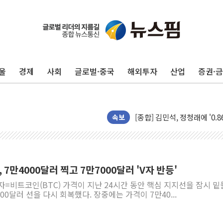
울
경제
사회
글로벌·중국
해외투자
산업
증권·
포항시 재난예산 40억 긴급 
울진·영덕 '호우특보'-포항 '
[종합] 김민석, 정청래에 '0.86
인천 합동연설회 나선 송영길
속보
김민석, 2주차 제주·인천 경선서
인사하는 김민석 당대표 후보
[속보] 민주, 제주·인천 경선 결
 7만4000달러 찍고 7만7000달러 'V자 반등'
[속보] 민주, 인천 경선 결과 발
자=비트코인(BTC) 가격이 지난 24시간 동안 핵심 지지선을 잠시 
[속보] 민주, 제주 경선 결과 발
00달러 선을 다시 회복했다. 장중에는 가격이 7만40...
이번주 국내 주요 금융일정(8.1
美, 이란전 출구전략 만지작