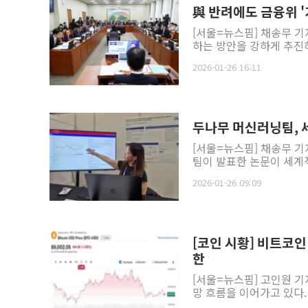
與 반려에도 금융위 
[서울=뉴스핌] 채송무 기
하는 방안을 강하게 추진
2026-01-26 16:11
두나무 머신러닝팀, 
[서울=뉴스핌] 채송무 기
팀이 발표한 논문이 세계적
2026-01-26 09:09
[코인 시황] 비트코인
한
[서울=뉴스핌] 고인원 기
망 흐름을 이어가고 있다.