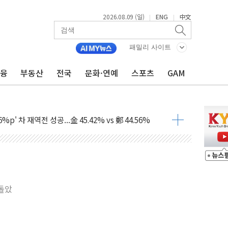
2026.08.09 (일)
ENG
中文
|
|
패밀리 사이트
금융
부동산
전국
문화·연예
스포츠
GAM
투입…고수온 양식장 복구·지원 '총력'
산사태 주의보'...경북도, 호우 피해·통제구간 없어
%p' 차 재역전 성공...金 45.42% vs 鄭 44.56%
·정청래·김민석 당대표 후보
 정청래에 승리...47.75% vs 42.08%
과 발표...김민석 47.75% 정청래 42.08%
표...김민석 45.09% 정청래 43.27% 송영길 11.63%
밑돌았
표...김민석 52.64% 정청래 39.89% 송영길 7.47%
0~8.14)
…공습 한계·탄약 부족 현실화