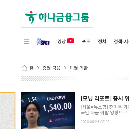
영상
포토
정치
정책·서
홈
증권·금융
채권·외환
[모닝 리포트] 증시 
[서울=뉴스핌] 전미옥 기
국인 자금 이탈 영향으로 
2026-06-24 08:08