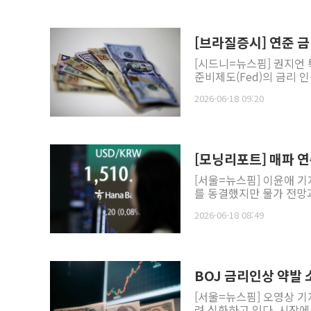
[브라질증시] 연준 
[시드니=뉴스핌] 권지언 
준비제도(Fed)의 금리 인
2026-06-18 09:20
[모닝리포트] 매파 연
[서울=뉴스핌] 이윤애 
를 동결했지만 물가 전망과
2026-06-18 08:49
BOJ 금리인상 약발 
[서울=뉴스핌] 오영상 기
려 심화하고 있다. 시장에