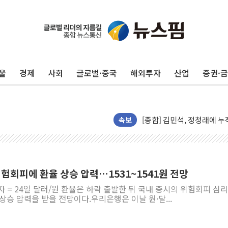
울
경제
사회
글로벌·중국
해외투자
산업
증권·
평택 진위면 공장서 질식사
포항 블루밸리 국가산단에 '
상주 낙동강 선착장 하류서 50
[종합] 김민석, 정청래에 누적 '
속보
민주당 경북도당위원장에 오중
인천서 말다툼 중 어머니 살
김민석, 강원·대구·경북 경선서
위험회피에 환율 상승 압력…1531~1541원 전망
[속보] 민주, 강원·대구·경북 
자 = 24일 달러/원 환율은 하락 출발한 뒤 국내 증시의 위험회피 심리
[속보] 민주, 경북 경선 결과 
상승 압력을 받을 전망이다.우리은행은 이날 원·달...
[속보] 민주, 대구 경선 결과 
[속보] 민주, 강원 경선 결과 