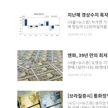
지난해 경상수지 흑자 
[서울=뉴스핌] 박가연 기
에 힘입어 1230억달러를
2026-06-19 12:00
엔화, 39년 만의 최저
[서울=뉴스핌] 오영상 기
한때 1달러=161.80엔대
2026-06-19 09:25
[브라질증시] 통화정
[시드니=뉴스핌] 권지언
한 성명 내용이 투자자들의