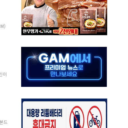
객 400명 맞이…"마음 잇는 시간 되길"
 지급 확정되나…재상고 앞두고 막판 셈법
'행복상자' 전달
M)
극기 거꾸로' 논란…이틀만에 철거
 예술·체육요원 최대 33% 감축
 역대 최대폭 감소한 9.4%↓…유통업계 양극화 심화
 특사'로 콜롬비아 대통령 취임식 참석
시간당 30mm 강한 비...호우 피해 없어
요인이
방…野 "청년 우롱 기괴" vs 與 "송구한 해프닝"
로본드