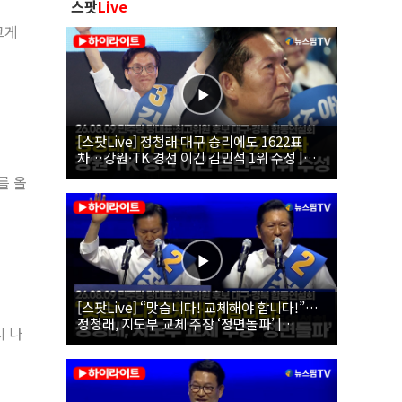
스팟
Live
크게
[스팟Live] 정청래 대구 승리에도 1622표
차…강원·TK 경선 이긴 김민석 1위 수성 |
26.08.09 더불어민주당 당대표·최고위원 후
를 올
보 대구·경북 합동연설회
[스팟Live] “맞습니다! 교체해야 합니다!”…
정청래, 지도부 교체 주장 ‘정면돌파’ |
시 나
26.08.09 더불어민주당 당대표·최고위원 후
보 대구·경북 합동연설회