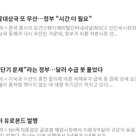
정재헌 CEO, SKT 장기고
최태원, 노소영에 9440억
관찰대상국 또 무산…정부 "시간 더 필요"
하나금융, 명동 소상공인에 
자 = 한국 증시의 모건스탠리캐피털인터내셔널(MSCI) 선진국시장(D
국 등재가 다시 무산된 가운데, 정부가 외환·자본시장 선...
인천시 광복절 현수막 '태
병무청, 보충역 전면 손질…
홈플러스發 대형마트 판매,
윤준병·이해민 의원, '정부
 단기 문제"라는 정부…달러 수급 못 풀었다
'호우·산사태 주의보' 울진 
자 = 미국과 이란의 종전 합의에 따른 국제유가 급락 등 원화 강세 
여야, 황희 '버스 하우스' 공
이 좀처럼 꺾이지 않는 데 대한 위기감이 커지고 있다....
러 유로본드 발행
기자 = NH투자증권은 글로벌 채권시장에서 미화 6억달러 규모의 유
23일 밝혔다. 회사는 이번 발행에서 3년물과 5년물 모두...