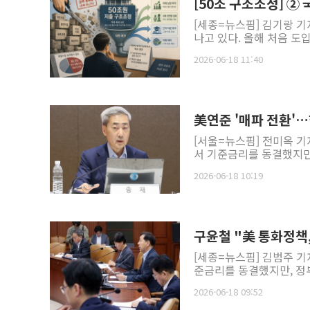
[50조 구조조정] 
[세종=뉴스핌] 김기랑 기
나고 있다. 올해 처음 도입
2026-06-18 11:40
美연준 '매파 전환'
[서울=뉴스핌] 전미옥 기
서 기준금리를 동결했지만,
2026-06-18 10:19
구윤철 "美 통화정책
[세종=뉴스핌] 김범주 기
준금리를 동결했지만, 정부
2026-06-18 09:52