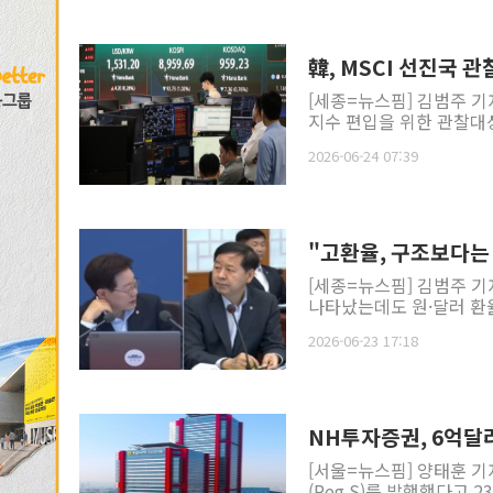
韓, MSCI 선진국 
[세종=뉴스핌] 김범주 기
지수 편입을 위한 관찰대상
2026-06-24 07:39
"고환율, 구조보다는
[세종=뉴스핌] 김범주 기
나타났는데도 원·달러 환율
2026-06-23 17:18
NH투자증권, 6억달
[서울=뉴스핌] 양태훈 
(Reg S)를 발행했다고 