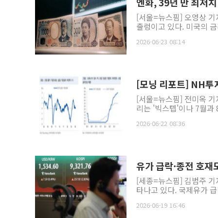
엔화, 39년 만 최저
[서울=뉴스핌] 오영상 기
출렁이고 있다. 미국의 금
2026-06-23 08:14
[모닝 리포트] NH
[서울=뉴스핌] 전미옥 기
리는 '빅스텝'이나 7월과 
2026-06-22 08:36
유가 급락·종전 호재
[세종=뉴스핌] 김범주 기
타나고 있다. 국제유가 급
2026-06-19 16:46