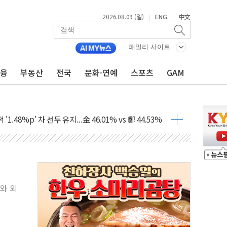
2026.08.09 (일)
ENG
中文
|
|
패밀리 사이트
금융
부동산
전국
문화·연예
스포츠
GAM
고 발생…작업자 1명 숨져
철강 AI융합실증센터' 들어선다
대 숨진 채 발견...경찰, 조사 중
1.48%p' 차 선두 유지...金 46.01% vs 鄭 44.53%
기 당선...합산득표율 68.63%
해 10대 구속…범행 후 반려견도 죽여
 정청래에 승리…金 48.54% vs 鄭 44.40%
경선 결과...김민석 48.54% 정청래 44.40%
와 외
발표...김민석 47.37% 정청래 45.71% 송영길 6.92%
발표...정청래 47.82% 김민석 46.35% 송영길 5.83%
발표...김민석 50.30% 정청래 41.94% 송영길 7.76%