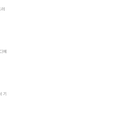
드러
C)에
서 기