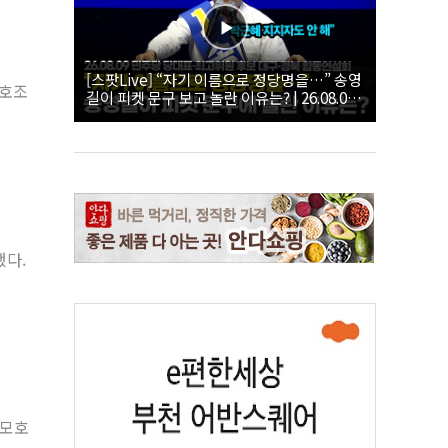
[스팟Live] “자기 이름으로 정당명을…” 송영
 호조
길이 피켓 문구 보고 놀란 이유는? | 26.08.09
더불어민주당 당대표·최고위원 후보 대구·경
북 합동연설회
했다.
 모호