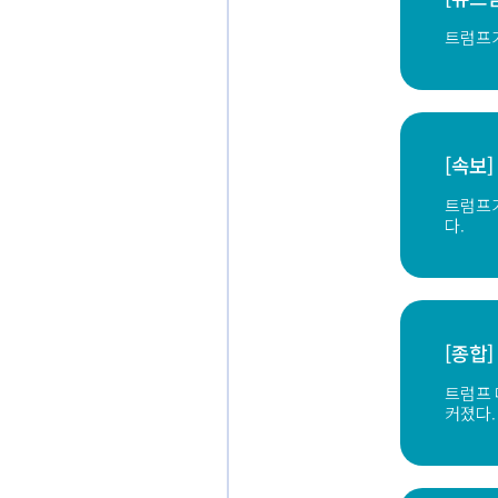
트럼프가
[속보]
트럼프가
다.
[종합
트럼프 
커졌다.