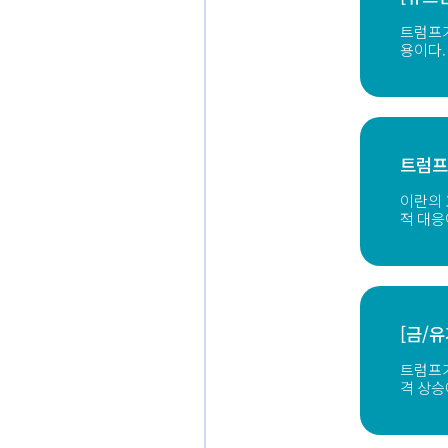
트럼프가
용이다.
트럼프
이란의 
적 대응
[금/
트럼프가
격 상승