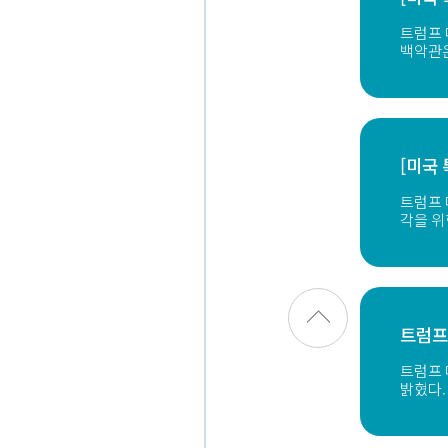
트럼프 
백악관은
[미국 
트럼프 
각을 위
트럼프
트럼프 
밝혔다.