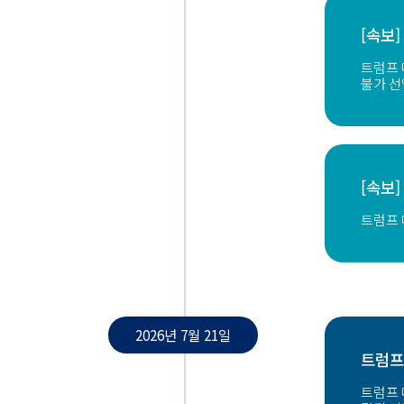
[속보
트럼프 
불가 선
[속보]
트럼프 
2026년 7월 21일
트럼프
트럼프 