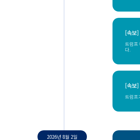
[속보]
트럼프 
다.
[속보
트럼프가
2026년 8월 2일