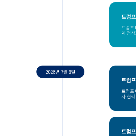
트럼프
트럼프 
계 정상
2026년 7월 8일
트럼프
트럼프 
사 협력
트럼프