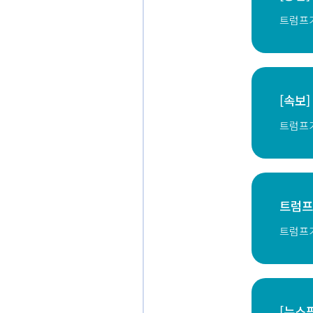
트럼프가
[속보
트럼프가
트럼프
트럼프가
[뉴스핌