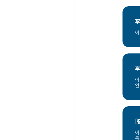
李
이
李
이
연
[
이
특