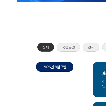
전체
국정운영
경제
2026년 8월 7일
李
이
임