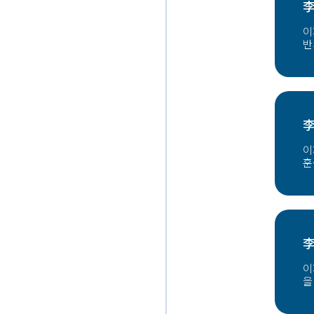
李
이
반
李
이
훈
李
이
을