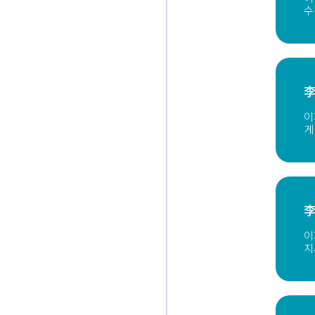
수
李
이
게
李
이
지