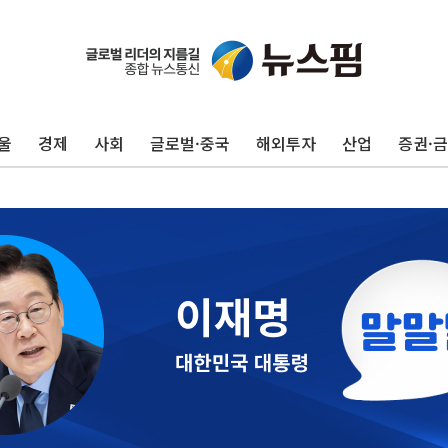
울
경제
사회
글로벌·중국
해외투자
산업
증권·