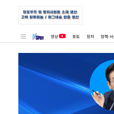
영상
포토
정치
정책·서