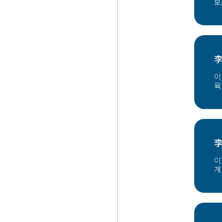
보
李
이
육
李
이
개