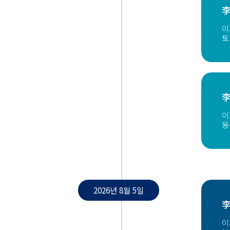
李
이
토
李
이
용
2026년 8월 5일
李
이