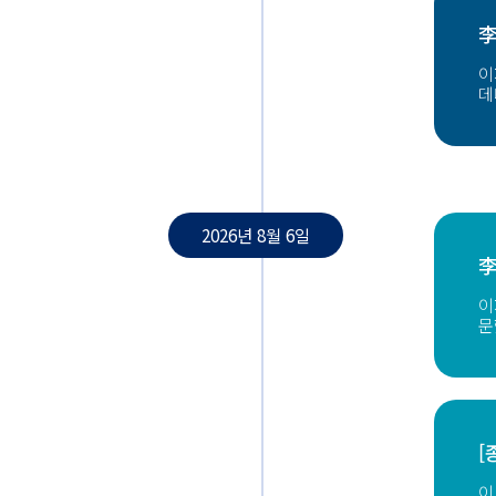
李
이
데
2026년 8월 6일
李
이
문
[
이