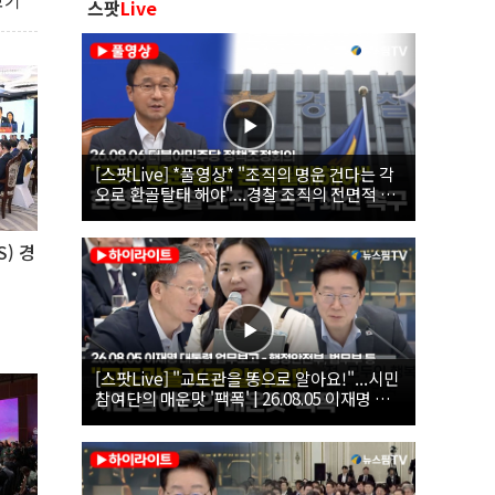
보기
스팟
Live
[스팟Live] *풀영상* "조직의 명운 건다는 각
오로 환골탈태 해야"...경찰 조직의 전면적 쇄
신 촉구한 한병도 | 26.08.06 더불어민주당 정
책조정회의
) 경
[스팟Live] "교도관을 똥으로 알아요!"...시민
참여단의 매운맛 '팩폭' | 26.08.05 이재명 대
통령 업무보고 - 행정안전부, 법무부, 국무조
정실, 법제처, 인사혁신처