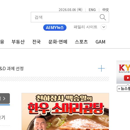
2026.08.06 (목)
ENG
中文
|
|
패밀리 사이트
금융
부동산
전국
문화·연예
스포츠
GAM
온페이와 해외 10개국 10% 즉시할인
닉스 8%대 급락…주주환원·솔리다임 이슈 부각
&D 과제 선정
 1,988억 원 기록
경상수지 '역대 최대'…한은 "연간 전망치 웃돌 듯"
12일 참고인 조사 통보…"계엄 후 당정대 회의 참석"
 영업익 137억원 '역대 최대'
색
와 'DV360' 활용 계약
적 반등에 6%대 급등…증권가도 눈높이 상향
보기
무즈·後 핵협상' 전략, 이란에 주도권 넘길 위험"
충남교육청과 독서교육 사업 착수