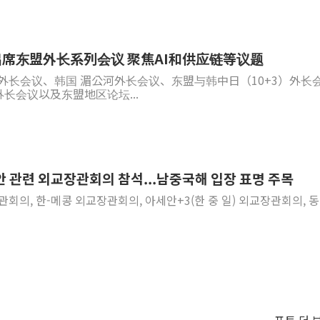
席东盟外长系列会议 聚焦AI和供应链等议题
东盟外长会议、韩国 湄公河外长会议、东盟与韩中日（10+3）外长
外长会议以及东盟地区论坛...
세안 관련 외교장관회의 참석...남중국해 입장 표명 주목
장관회의, 한-메콩 외교장관회의, 아세안+3(한 중 일) 외교장관회의, 