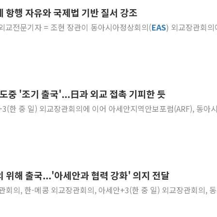
에 항행 자유와 국제법 기반 질서 강조
허장 차관 "소부장,
신모 외교전문기자 = 조현 장관이 동아시아정상회의(
EAS
) 외교장관회의
[종합] 해수부, 신
[컨콜] 카카오, "A
LG헬로비전, 2분기
태명실업, 표준협회 
디투엔지니어링, 한
도중 '조기 출국'...日과 외교 접촉 기피한 듯
KCC "기록적 폭염에
안+3(한 중 일) 외교장관회의에 이어 아세안지역안보포럼(ARF), 동아
삼성E&A, 공식 캐릭
3년 내 같은 위반 
 위해 출국...'아세안과 협력 강화' 의지 전달
장관회의, 한-메콩 외교장관회의, 아세안+3(한 중 일) 외교장관회의, 