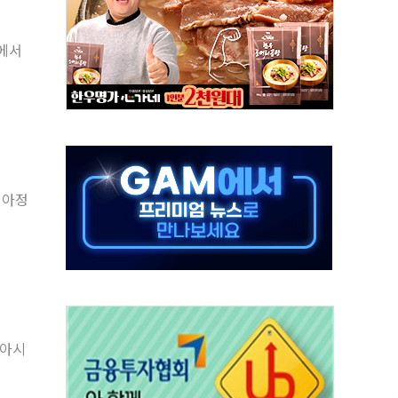
 국산화 넘어 세계 최고 기술 선점 전략으로"
에서
청사 부지 '부산 동구' 낙점…부산 북항에 짓는다
I, 인프라보다는 일상에 투자할 계획"
 영업익 72% 감소…매출도 31% 뒷걸음
환경·안전경영 인증..."현장 관리체계 고도화"
국ESG경영대상 중견기업 부문 최우수상 수상
 열 차단 도료 문의 5배 증가"
시아정
터 출시 1주년 행사..."소통·공감 가치 전파"
반복하면 '원칙 고발'…공정위, 총수일가 편법 지배 차단
동아시