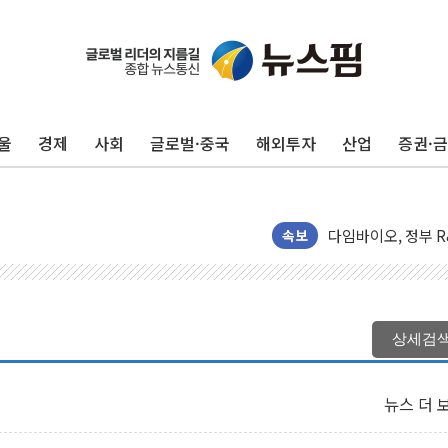
울
경제
사회
글로벌·중국
해외투자
산업
증권·
NH농협카드, 유니
[특징주] SK하이
다임바이오, 정부 R
셀리맥스, 상반기 매출
속보
반도체 호조에 6월 
종합특검, 한동훈에 
헥토파이낸셜, 상반기
상세검
애드포러스, 인큐베타
[특징주] 심텍, 실
뉴스 더 
"트럼프의 '先 호르
유소년교육연구소, 