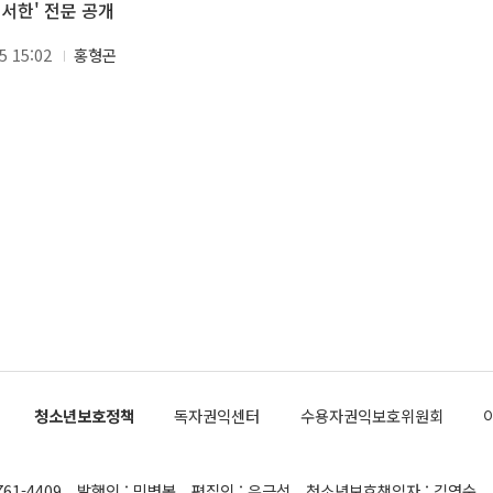
 서한' 전문 공개
5 15:02
홍형곤
청소년보호정책
독자권익센터
수용자권익보호위원회
761-4409
발행인 : 민병복
편집인 : 유근석
청소년보호책임자 : 김연순