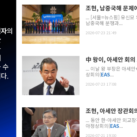
조현, 남중국해 문제
... [서울=뉴스핌] 유
남중국해 분쟁과...
2026-07-23 21:49
中 왕이, 아세안 회의 
... 이날 왕 부장은 아세
상회의(
EAS
...
2026-07-23 17:08
조현, 아세안 장관회의
... 동안 한-아세안 외교
아정상회의(
EAS
...
2026-07-21 19:00