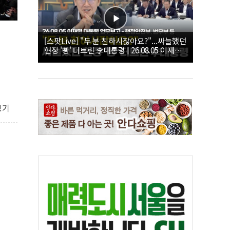
[스팟Live] "두 분 친하시잖아요?"...싸늘했던
현장 '빵' 터트린 李대통령 | 26.08.05 이재명
대통령 업무보고 - 행정안전부, 법무부 등
보기