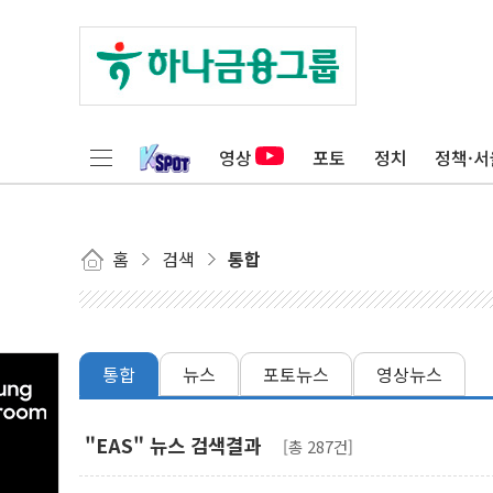
영상
포토
정치
정책·서
홈
검색
통합
통합
뉴스
포토뉴스
영상뉴스
"EAS" 뉴스 검색결과
[총 287건]