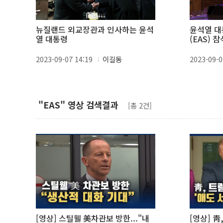
뉴질랜드 외교장관과 인사하는 윤석
윤석열 
열 대통령
(EAS) 참
2023-09-07 14:19
이길동
2023-09-0
"EAS" 영상 검색결과
[총 2건]
[영상] 스틸웰 美차관보 방한..."내
[영상] 