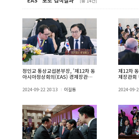
"EAS" 포토 검색결과
[총 14건]
정인교 통상교섭본부장, '제12차 동
제12차 
아시아정상회의(EAS) 경제장관회
제장관회 
의'
부장
2024-09-22 20:13
이길동
2024-09-2