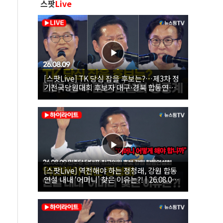
스팟
Live
[스팟Live] TK 당심 잡을 후보는?…제3차 정
기전국당원대회 후보자 대구·경북 합동연설
회 생중계 | 26.08.09
[스팟Live] 역전해야 하는 정청래, 강원 합동
연설 내내 ‘어머니’ 찾은 이유는?! | 26.08.09
더불어민주당 당대표·최고위원 후보 강원 합
동연설회