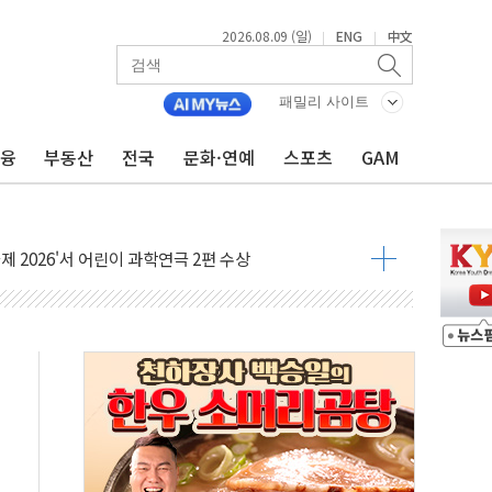
2026.08.09 (일)
ENG
中文
|
|
패밀리 사이트
금융
부동산
전국
문화·연예
스포츠
GAM
시간당 30mm 강한 비...호우 피해 없어
공방…野 "청년 우롱 기괴" vs 與 "송구한 해프닝"
 2026'서 어린이 과학연극 2편 수상
우스' 잠실점, 직장인 핫플레이스로 부상
정 조율 완료…초고가·비거주 1주택 등 여론 수렴"
쇄 추돌…7세 남아 등 4명 부상
다"…LG유플러스, AI 홈네트워크 구현 첫발
영하 30도 극저온 난방기술 개발한다
총리비서실
 모집…지역 크리에이터 확대