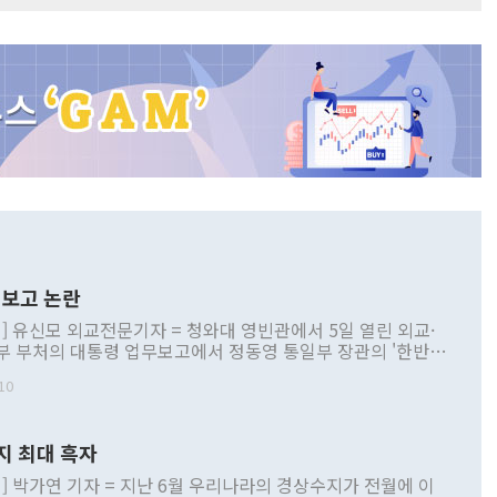
보고 논란
] 유신모 외교전문기자 = 청와대 영빈관에서 5일 열린 외교·
부 부처의 대통령 업무보고에서 정동영 통일부 장관의 '한반도
 구상'과 업무보고 발언이 논란을 빚고 있다. 이날 정 장관의
10
정부 내 조율을 거치지 않은 사안을 정책으로 추진하겠다고 공
는가 하면 사실 관계에 맞지 않은 설명도 있었다. 이재명 대통
로 신중을 기해 달라고 경고했고, 조현 외교부 장관은 '이상
지 최대 흑자
 근거한 비현실적 구상'이라는 비판을 내놨다. 그동안 정 장
책 관련 발언이 물의를 빚은 적은 여러 번 있지만 대통령과 유
] 박가연 기자 = 지난 6월 우리나라의 경상수지가 전월에 이