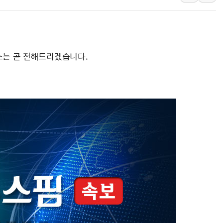
한수원 "폭염 속 전력수급
박형수 의원 '선관위 견제·감
장동혁, 李 대통령에 "결혼
정부, 독도 조사활동 日 항
스는 곧 전해드리겠습니다.
김성회, 국민의힘에 "청년
서울 38도 폭염에 온열질환
[부고] 이승영(한림제약 이
전남광주 남구 한 아파트 
지역 일자리·생활인구 늘린 
'상품권 사면 대출 가능'