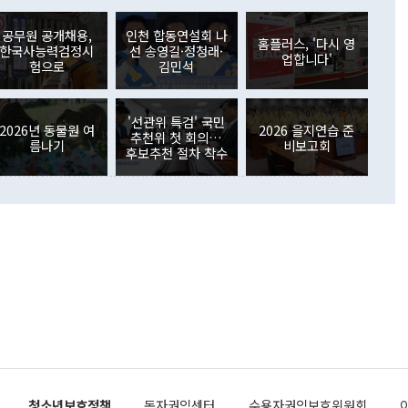
아 블라디보스토크에서 열리는 '동방경제포럼(EEF)'을 언급하
월(369억9000만달러)을 넘어선 것이다. 직접투자에서는 내국
원에서 (참석을) 검토하고 있다"고 발언한 데 대해서도 조 장관
가 80억1000만달러, 외국인의 국내투자가 46억3000만달러
공무원 공개채용,
인천 합동연설회 나
외교부의 몫"이라며 "아직 거기까지 진도가 나가지 않았다"고
홈플러스, '다시 영
. 증권투자에서는 외국인의 국내 주식 매도세가 이어졌다. 외
한국사능력검정시
선 송영길·정청래·
업합니다'
장관이 이날 소개한 대북 구상과 설명은 정부 내 조율을 거치지
주식 투자는 차익실현 매도 등의 영향으로 316억1000만달러
험으로
김민석
서 문제가 있다. 특히 주적 표현 대체와 국호 사용, 9·19 군
(-310억5000만달러)에 이어 역대 최대 순매도 기록을 다시
 4자회담 추진 등은 통일부 장관이 결정할 사안이 아니어서 월
국인의 국내 채권투자는 세계국채지수(WGBI) 자금 유입에도
이 나오고 있다. 이 대통령은 정 장관의 업무보고를 듣고 난
도래 영향으로 증가 폭이 줄어든 52억9000만달러를 기록했
'선관위 특검' 국민
무보고에 발표했다고 승인난 건 아니다"라고 재차 확인했다. 정
2026년 동물원 여
2026 을지연습 준
 해외 증권투자는 주식을 중심으로 35억6000만달러 증가했
추천위 첫 회의…
름나기
비보고회
통은 "정 장관의 발언 내용은 대부분 국가안전보장회의(NSC)
newspim.com
후보추천 절차 착수
된 사안이 아닌 정 장관의 개인적 생각에 가깝다"며 "안보 관
이 정부의 공식 정책이 아닌 사안을 추진하겠다고 업무보고를
 면전에서 '국군통수권자가 나서야 한다'고 주장한 것은 심각
 5일 청와대 영빈관에서 열린 통일
 외교 안보 부처 업무보고에서 발언하고 있다. [사진=청와대]
장이 현 시점에서 이미 참고가 될 수 없는 과거의 경험 또는 사
식에 기반하고 있다는 것이다. 정 장관이 주장하는 구상은 급
 있는 북한의 전략과 한반도 및 국제 정세를 전혀 반영하지
 비판이 제기되고 있다. 정 장관이 "흘러간 선(先)비핵화만
현실을 바꾸지 못한다"고 언급한 것은 지금까지의 대북 접근
 있다. 북핵 위기 발발 이후 지금까지 모든 핵 협상에서 한국
북한에 선비핵화를 공식적으로 요구한 적이 없기 때문이다. 지
 협상은 북한의 비핵화 조치에 한·미가 상응하는 대가를 제
로 이뤄졌다. 1994년 북·미 제네바 기본합의는 핵시설 동결
청소년보호정책
독자권익센터
수용자권익보호위원회