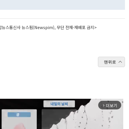
뉴스통신사 뉴스핌(Newspim), 무단 전재-재배포 금지>
맨위로
더보기
arrow_forward_ios