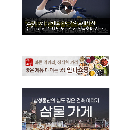
[스팟Live] “당대표 되면 강원도에서 상
주!”…김민석, 내년 보궐선거 언급하며 지지
호소 | 26.08.09 더불어민주당 당대표·최고위
원 후보 강원 합동연설회