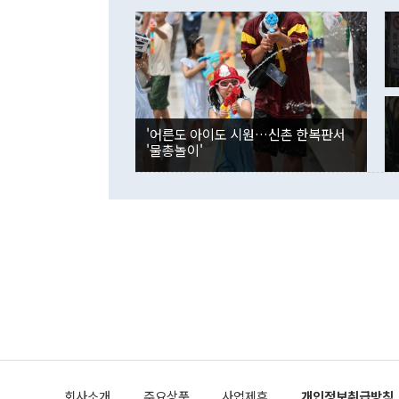
이 9월 러시
였던 올해 3
며 "정부 차
인의 해외투자
은 "그것은 
각각 증가했다
잘랐다. 정 
국인의 국내 
않았다는 점에
감소하며 전월
사합의 복원,
경신했다. 외
권이라는 지적
분기 말 만기
뒤 "여기 업
다. 내국인의
'어른도 아이도 시원…신촌 한복판서
부의 한 소식
다. eoyn2@
'물총놀이'
를 거쳐 결정
련 부처 장관
하고 대통령의
한 문제"라고 지적했다. 이재명 대통령이
외교 국방 등
2026.08.05 ◆시대착오적 접근, 대북 인식 오류 더욱 문제인 것은 정 장관
의 이같은 주
실과 다른 인
격히 변화하고
못하고 있다는
되뇌는 것은 
법을 호도하고
이나 미국은 
금까지의 북핵
회사소개
주요상품
사업제휴
개인정보취급방침
공하는 방식으