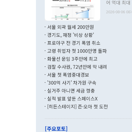
관 부처 장관
어 역대 최대
관의 무리한 
출 호조로 월
다. [정동영 통일부 장관이 지난달 23일 오후 서울 종로구 정부서울청사에
2026-08-06 08:
료=한국은행] 한국은행이 6일 발표한 '2026년 6월 국제수지(잠정)'에
서 취임 1주년 
면 지난 6월
부 장관 권한
1000만달러
서울 외곽 월세 200만원
발전 구상'을
이에 따라 올
적 갈등 해결
경기도, 재정 '비상 상황'
했다. 경상수
결과 혐오의 
9000만달러
프로야구 전 경기 폭염 취소
년간의 CVI
지 기준 상품
고령 취업자 첫 1000만명 돌파
무너졌다고도 
며 월간 기준
현실을 바꾸는
달러로 38.
화물선 운임 3주만에 최고
를 평화 체제
196.9% 급
검찰 수사권, 72년만에 막 내려
함께 4자 대
수출은 160
지만 이 대통
서울 첫 폭염중대경보
(18.6%) 
화공존 정책이
했다. 통관 기
'300억 사기' 차가원 구속
다"고 지적했
(16.4%)
투리가 잡혀 
실거주 아니면 세금 껑충
월(-10억9
쁜 상황이 초
증가와 유류할
실적 발표 앞둔 스페이스X
9·19 군사
기록했지만 
[히든스테이지] 즌·오아 첫 도전
"우리의 선의
로 전환됐다.
으로 약간의 의문
를 기록해 전
관은 업무보고
는 배당수입
주의에 근거한
줄면서 25억
[주요포토]
라며 "여러분
억1000만달