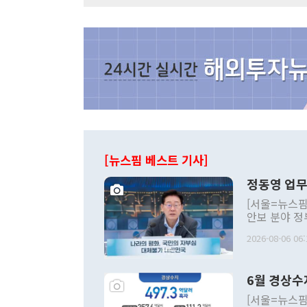
[뉴스핌 베스트 기사]
정동영 업무
[서울=뉴스핌
안보 분야 정
평화공존 발전
2026-08-06 06:
발언 중에는 
언한 것이 있
령은 공개적으
6월 경상수
주의적 희망에
관의 대북 정
[서울=뉴스핌