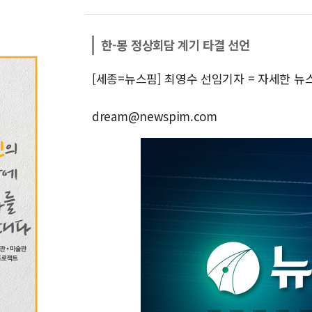
한-몽 정상회담 계기 타결 선언
[세종=뉴스핌] 최영수 선임기자 = 자세한 뉴
dream@newspim.com