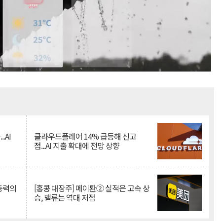
Mute
.AI
클라우드플레어 14% 급등해 신고
점...AI 지출 확대에 전망 상향
 동력의
[홍콩 대장주] 메이퇀② 실적은 고속 상
승, 밸류는 역대 저점