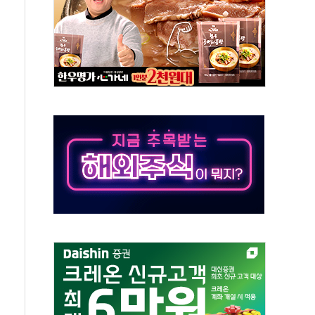
 이상무"…김회천 사장, 원전 현장점검
독 강화' 2개 법 대표 발의
 페널티 만든 건 이 정권…신생아 특례 대출까지 줄여"
의에 "수용할 수 없다" 반박
 결혼까지 정쟁 소재 삼아…청년 삶 가로막는 걸림돌"
 사망자 2명…올해 하루 환자 최다
사)씨 모친상
난간 붕괴…인명피해 없어
주역 찾는다...중기부, 장관 표창 후보자 모집
 신종 보이스피싱 기승…금감원 소비자경보