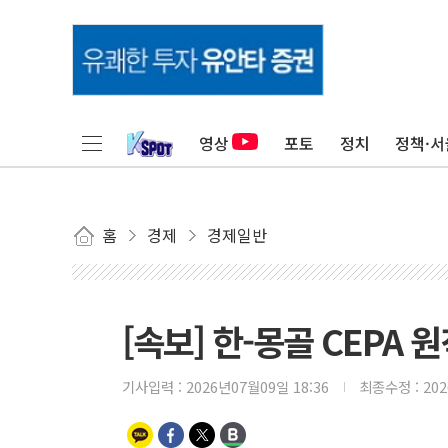
영상
포토
정치
정책·서
홈
경제
경제일반
[속보] 한-몽골 CEPA
기사입력 :
2026년07월09일 18:36
최종수정 :
20