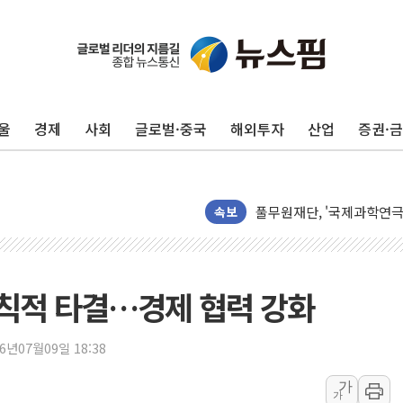
울
경제
사회
글로벌·중국
해외투자
산업
증권·
'호우·산사태 주의보' 울진 
여야, 황희 '버스 하우스' 
풀무원재단, '국제과학연극제
속보
현대그린푸드 '텍사스로드하
與 "세제개편안 8월 말 당
경인고속도로서 차량 4대 연
 원칙적 타결…경제 협력 강화
"AI가 먼저 알아채고 고친
삼성전자, 美국립연구소와 
26년07월09일 18:38
[인사] 국무조정실·국무
롯데백화점, 앰배서더 2기
가
가