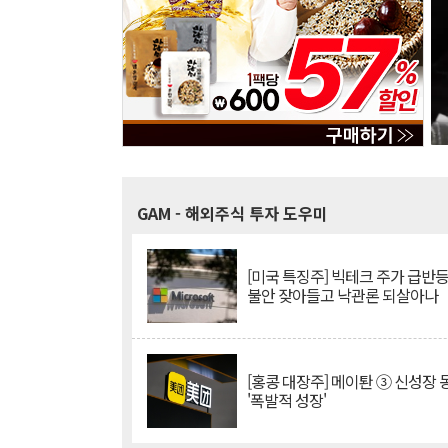
GAM
- 해외주식 투자 도우미
[미국 특징주] 빅테크 주가 급반등..
불안 잦아들고 낙관론 되살아나
[홍콩 대장주] 메이퇀 ③ 신성장
'폭발적 성장'