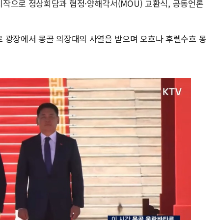
작으로 정상회담과 협정·양해각서(MOU) 교환식, 공동언론
 광장에서 몽골 의장대의 사열을 받으며 오흐나 후렐수흐 몽