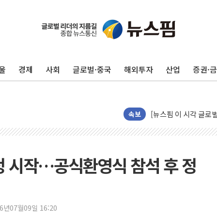
울
경제
사회
글로벌·중국
해외투자
산업
증권·
이지스자산운용, 옛 분
한국투자증권, 해외대 재학
[뉴스핌 이 시각 글로벌 
속보
대구시-산림청, 대구권
김민석 "과반 승리 가능
코스콤, 임직원 대상 
정 시작…공식환영식 참석 후 정
토박스코리아, 상반기 
[속보] 해수부, 신청사
나주 상가 건물 화재…점
이스타항공, 상반기 탑
26년07월09일 16:20