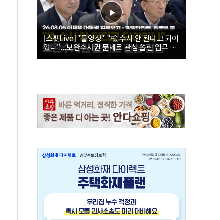
[스팟Live] *풀영상* "檢 수사 안 된다고 되어
있나"...보완수사권 문제로 관심 쏠린 업무 보
고 현장 | 26.08.05 이재명 대통령 업무보고 -
행정안전부, 법무부 등