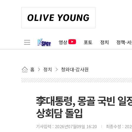
영상
포토
정치
정책·서
홈
정치
청와대·감사원
李대통령, 몽골 국빈 일
상회담 돌입
기사입력 :
2026년07월09일 16:20
최종수정 :
20