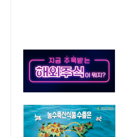
업익 3445억원…전년比 13.1% 증가
혁신 프로그램 가동…업무 자동화·생산성 향상
보고서 발간
월 6일]
, 누적가입자 1300만 돌파
정 형소법 조문도 안 읽어…'역사의 죄인' 책임 회피"
 수출 역대 최대 실적…3% 성장 궤도 가능성 높아져"
견지"...히로시마서 "핵없는 세계 노력"
매물에 코스피, 1%대 하락 출발…삼전닉스 약세
로 MLCC 내부결함 검사