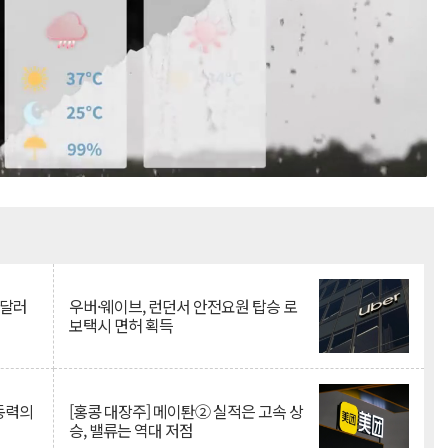
Mute
억달러
우버·웨이브, 런던서 안전요원 탑승 로
보택시 면허 획득
 동력의
[홍콩 대장주] 메이퇀② 실적은 고속 상
승, 밸류는 역대 저점