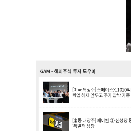
GAM
- 해외주식 투자 도우미
[미국 특징주] 스페이스X, 1010
락업 해제 앞두고 주가 압박 가중
[홍콩 대장주] 메이퇀 ③ 신성장
'폭발적 성장'