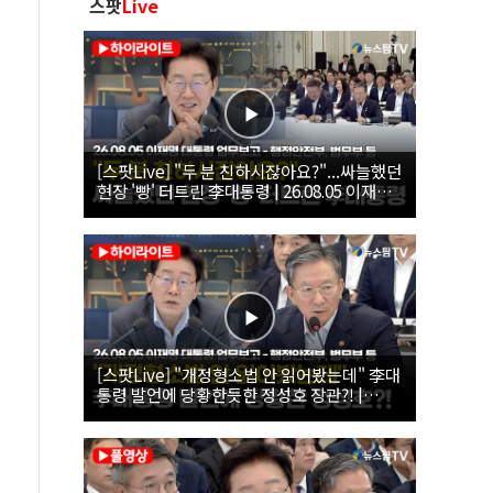
스팟
Live
[스팟Live] "두 분 친하시잖아요?"...싸늘했던
현장 '빵' 터트린 李대통령 | 26.08.05 이재명
대통령 업무보고 - 행정안전부, 법무부 등
[스팟Live] "개정형소법 안 읽어봤는데" 李대
통령 발언에 당황한듯한 정성호 장관?! |
26.08.05 이재명 대통령 업무보고 - 행정안전
부, 법무부 등