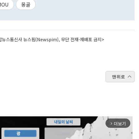
MOU
몽골
뉴스통신사 뉴스핌(Newspim), 무단 전재-재배포 금지>
맨위로
더보기
arrow_forward_ios