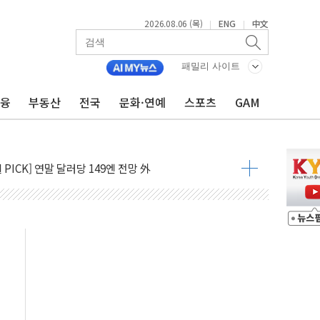
2026.08.06 (목)
ENG
中文
|
|
패밀리 사이트
금융
부동산
전국
문화·연예
스포츠
GAM
당 롯데백화점 '복합 랜드마크'로 재조성
생 대상 채용설명회 'KIS Chat in Seoul' 개최
PICK] 연말 달러당 149엔 전망 外
 산림재난 대응력 강화... 산불합동대응센터 구축
성 99.99%…정청래 조직 강세인 충청·PK서 선방"
'멘탈케어 박람회 행복약국' 개최
영업이익 20억원·전년比 100%↑
 부지 '부산 동구' 낙점…북항에 짓는다
포 8곳 전소 3.8억 재산 피해
승률 93%…지난해 이어 국내 항공사 1위