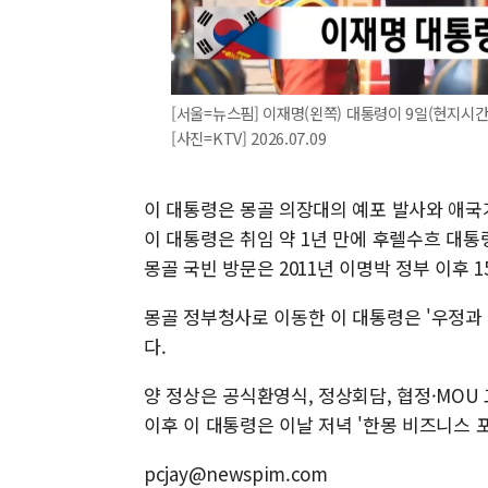
[서울=뉴스핌] 이재명(왼쪽) 대통령이 9일(현지시
[사진=KTV] 2026.07.09
이 대통령은 몽골 의장대의 예포 발사와 애국
이 대통령은 취임 약 1년 만에 후렐수흐 대
몽골 국빈 방문은 2011년 이명박 정부 이후 1
몽골 정부청사로 이동한 이 대통령은 '우정과
다.
양 정상은 공식환영식, 정상회담, 협정·MO
이후 이 대통령은 이날 저녁 '한몽 비즈니스 
pcjay@newspim.com