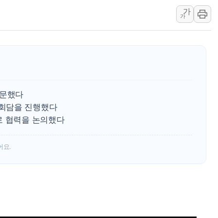
LG유플러스, 2분기 영
가
한미그룹, 전사 AI 
가
S-OIL, 2025 ESG 
[글로벌 마켓 리포트 8
[컨콜] 카카오 챗GPT
장동혁 "李대통령, 개
구윤철 "반도체 호조에
방문했다
다카이치 "비핵 3원칙 
회담을 진행했다
[개장시황] 차익실현 
로 협력을 논의했다
한울반도체, AI 초음파
어요.