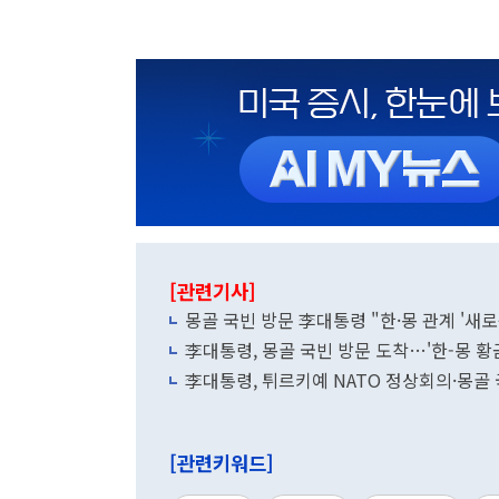
[관련기사]
몽골 국빈 방문 李대통령 "한·몽 관계 '새
李대통령, 몽골 국빈 방문 도착…'한-몽 황
李대통령, 튀르키예 NATO 정상회의·몽골
[관련키워드]