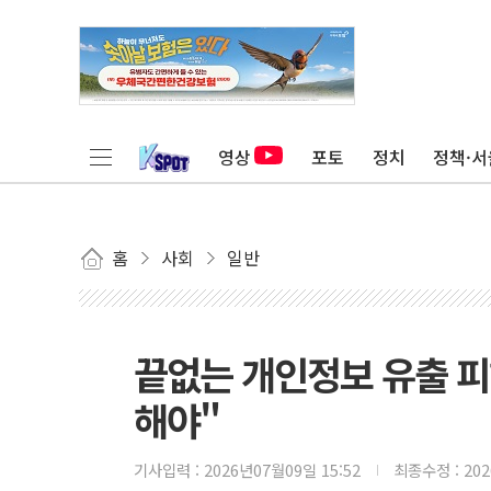
영상
포토
정치
정책·서
홈
사회
일반
끝없는 개인정보 유출 
해야"
기사입력 :
2026년07월09일 15:52
최종수정 :
20