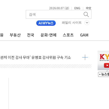
2026.08.07 (금)
ENG
中文
|
|
패밀리 사이트
금융
부동산
전국
문화·연예
스포츠
GAM
 풀고 재개발·재건축 촉진하는 것이 부동산 정상화"
…내년 AI 팩토리 매출 본격화
尹 관저 이전 감사 무마' 유병호 감사위원 구속 기소
환시 개입...4월 말 '56조원' 사상 최대
단, 스타트업 지원 프로그램 성료
기 혐의' 차가원 대표 구속 송치
책임' 임성근 전 사단장 항소심도 징역 3년 선고
텔 살인' 50대 남성 구속 송치
박 7년 새 7배 늘었다...폭염 대책비는 8.6배 증가
한 여름"…구윤철, 쪽방촌 폭염 대응상황 점검
 '패싱'… 美, 유로화 팔아 엔화 부양 후 사후 통보만