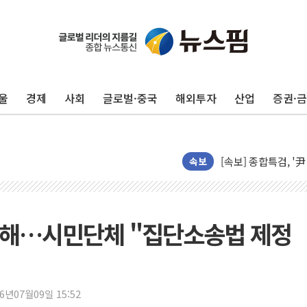
울
경제
사회
글로벌·중국
해외투자
산업
증권·
장동혁 "규제와 대출
AI에 승부 건 네이버
[속보] 종합특검, '
日, 4~6월 105조원 
속보
오렌지플래닛 창업재
경찰, '300억대 사
[속보] '해병 순직 
피해…시민단체 "집단소송법 제정
경찰, '강북구 오피스
전국 그늘막 4만개 육
"취약계층에 더 가혹
26년07월09일 15:52
美·日 환율공조에 유럽