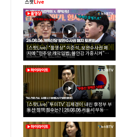
스팟
Live
[스팟Live] *풀영상* 이준석, 보완수사권 폐
지에 "민주당 개악입법, 불안감 가중시켜"｜
26.08.06 개혁신당 보완수사권 폐지 토론회
[스팟Live] '투미TV' 김제경이 내린 李정부 부
동산 정책 점수는? | 26.08.06 서울시 부동산
대토론회