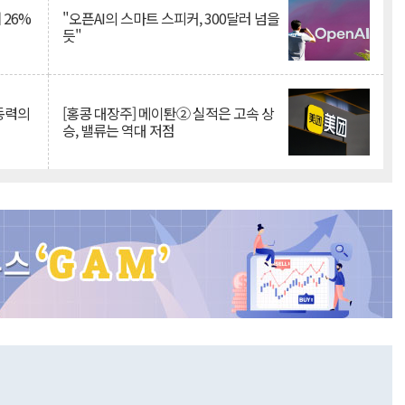
 26%
"오픈AI의 스마트 스피커, 300달러 넘을
듯"
 동력의
[홍콩 대장주] 메이퇀② 실적은 고속 상
승, 밸류는 역대 저점