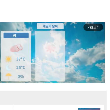
더보기
arrow_forward_ios
Mute