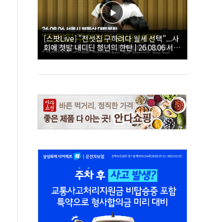
[스팟Live] "전셋집 구하려다 월세 선택"...사
회에 첫발 내디딘 청년의 한탄 | 26.08.06 서울
시 부동산 대토론회