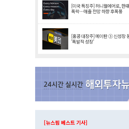
[미국 특징주] 허니웰에어로, 한떄
폭락…매출 전망 하향 후폭풍
[홍콩 대장주] 메이퇀 ③ 신성장
'폭발적 성장'
[뉴스핌 베스트 기사]