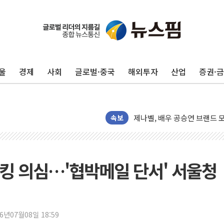
중기부, 떡국·떡볶이떡 제조업 
[브라질증시] 금리 인하에도 추
울
경제
사회
글로벌·중국
해외투자
산업
증권·
[뉴스핌 이 시각 PICK] 李, 
카드사 고객 유입 창구 된 '
제나벨, 배우 공승연 브랜드 
트럼프, 폴리실리콘·태양광에 
속보
[채권/외환] 국제유가 급등에
트럼프, '원정출산 시민권 차
트럼프 "이란전 조만간 끝날 
킹 의심…'협박메일 단서' 서울청
"세금 부담 덜자"…비거주 1
세금 부담 커진 고가 1주택
현대리바트, 원가 개선으로 실
26년07월08일 18:59
[금/유가] 이란의 호르무즈 