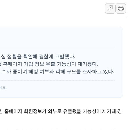
가
뉴욕증시, 유가·금리 부담에 
가
이란, 오만과 호르무즈 해협 재
[민주 당권주자 일정] 송영길·
李대통령, 오늘 오후 2시 부
[오늘의 정치일정] 8월 7일(금
[오늘의 국회일정] 상임위·세미
의심 정황을 확인해 경찰에 고발했다.
이란, 美·이스라엘 선박 호르
등 홈페이지 가입 정보 유출 가능성이 제기됐다.
 수사 중이며 해킹 여부와 피해 규모를 조사하고 있다.
어요.
 병원 홈페이지 회원정보가 외부로 유출됐을 가능성이 제기돼 경