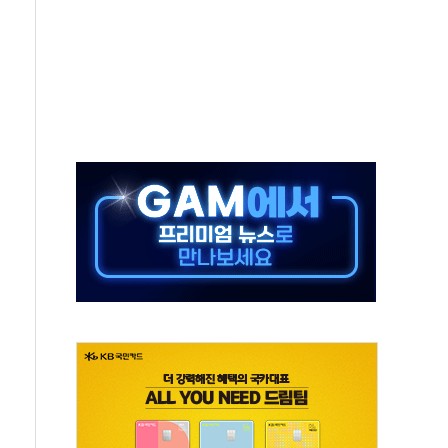
하락…다우 5거래일 랠리 '마침표'
개방 합의 막바지.."美와 직접 협상 없어"
정청래·김민석 후보 - 8월 7일
동산정책 2차 점검회의…주택 공급 대책 막바지 조율
)
나·기자회견·주요 정당 - 8월 7일
무즈 통항 제한 추진…美 "통행 막을 권한 없어"