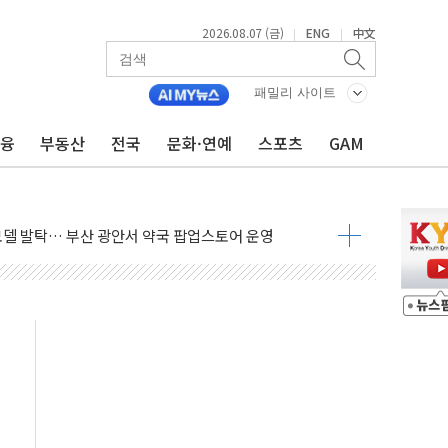
2026.08.07 (금)
ENG
中文
|
|
'생계형 적합업종' 재지정...5년 더 보호
패밀리 사이트
가 완화 불확실성에 1.2% 하락 마감
금융
부동산
전국
문화·연예
스포츠
GAM
오늘 부동산 2차 회의 外
트래블카드'…휴가철 넘어 장기 고객 묶는다
모델 발탁… 부산 광안서 약국 팝업스토어 운영
15% 관세…한국 등엔 '합산 상한' 적용
 미 국채금리·달러 동반 상승…시장, 美 고용지표 촉각
단' 행정명령 서명…출생시민권 제한 재시동
것"…군수품 부족설 일축 "막대한 무기 보유"
주택자 귀환 조짐에 전월세시장 '긴장'
자…맞교환·재매수·다운사이징 '저울질'
적 방어…다음 과제는 '외형 확대'
해협 통항 제한 검토에 유가 3% 급등…금값 보합