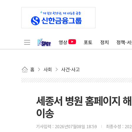
영상
포토
정치
정책·서
홈
사회
사건·사고
세종서 병원 홈페이지 해
이송
기사입력 :
2026년07월08일 18:59
최종수정 :
20