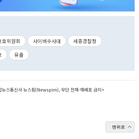
보호위원회
사이버수사대
세종경찰청
보
유출
뉴스통신사 뉴스핌(Newspim), 무단 전재-재배포 금지>
맨위로