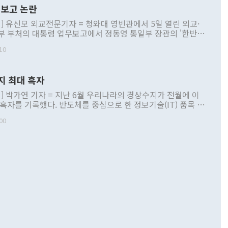
보고 논란
] 유신모 외교전문기자 = 청와대 영빈관에서 5일 열린 외교·
부 부처의 대통령 업무보고에서 정동영 통일부 장관의 '한반도
 구상'과 업무보고 발언이 논란을 빚고 있다. 이날 정 장관의
10
정부 내 조율을 거치지 않은 사안을 정책으로 추진하겠다고 공
는가 하면 사실 관계에 맞지 않은 설명도 있었다. 이재명 대통
로 신중을 기해 달라고 경고했고, 조현 외교부 장관은 '이상
지 최대 흑자
 근거한 비현실적 구상'이라는 비판을 내놨다. 그동안 정 장
책 관련 발언이 물의를 빚은 적은 여러 번 있지만 대통령과 유
] 박가연 기자 = 지난 6월 우리나라의 경상수지가 전월에 이
이 공개적으로 부정적 입장을 표명한 것은 이례적이다. 정 장
 흑자를 기록했다. 반도체를 중심으로 한 정보기술(IT) 품목 수
대북 접근법과 월권을 제어해야 한다는 목소리도 높아지고 있
간 상품수출이 처음으로 1000억달러를 넘어선 영향이다. [자
00
 따르
기자간담회를 하고 있다. [사진=통일부] 2026.07.23 ◆통일
 경상수지는 497억3000만달러 흑자로 집계됐다. 전월(386억
 넘어선 주장 정 장관은 이날 업무보고에서 '한반도 평화공존
)에 이어 두 달 연속 월간 기준 역대 최대 기록을 갈아치웠다.
 설명하면서 이재명 정부 2년차 핵심 과제로 상호 존중·평화
해 상반기 누적 경상수지 흑자는 1910억1000만달러를 기록
·핵 없는 한반도 등 3대 기본 방향을 제시했다. 정 장관은 "대
지 흑자를 견인한 것은 상품수지다. 6월 상품수지는 478억
언어는 멈춰야 한다"면서 주적 용어 대체를 주장했다. 지난 25
 흑자를 기록하며 전월에 이어 역대 최대를 다시 썼다. 국제수
D(완전하고 검증가능하며 되돌릴 수 없는 비핵화) 구도는 이미
수출은 1123억7000만달러로 전년 동월 대비 84.5% 증가하
했다. 또 "현 시점에서 흘러간 선(先)비핵화만 되뇌는 것은
 처음으로 1000억달러를 넘어섰다. 상품수입은 644억8000만
 데 힘이 되지 않는다"고 주장했다. 정 장관은 또 "정전 체제
6% 늘었다. 통관 기준으로는 반도체 수출이 전년 동월 대비
로 바꾸는 논의에 착수하겠다"면서 "북·미 정상회담 견인과
증했고 컴퓨터·주변기기(SSD)는 282.7% 증가했다. IT 품목
화의 동력을 확보하기 위해 최선을 다할 것"이라고 말했다. 하
.4% 늘었으며 비IT 품목도 ▲석유제품(47.5%) ▲화공품
령은 정 장관의 구상에 대부분 제동을 걸었다. 이 대통령은 "평