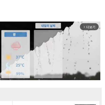
더보기
arrow_forward_ios
Mute