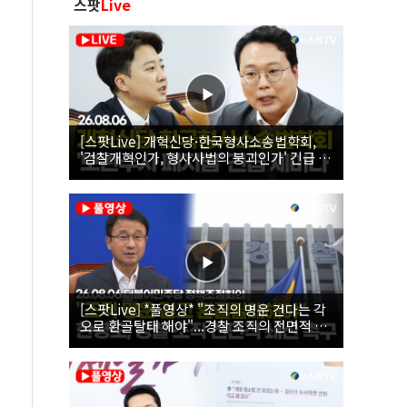
스팟
Live
[스팟Live] 개혁신당·한국형사소송법학회,
'검찰개혁인가, 형사사법의 붕괴인가' 긴급 세
미나｜26.08.06
[스팟Live] *풀영상* "조직의 명운 건다는 각
오로 환골탈태 해야"...경찰 조직의 전면적 쇄
신 촉구한 한병도 | 26.08.06 더불어민주당 정
책조정회의