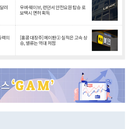
억달러
우버·웨이브, 런던서 안전요원 탑승 로
보택시 면허 획득
 동력의
[홍콩 대장주] 메이퇀② 실적은 고속 상
승, 밸류는 역대 저점