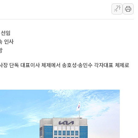
가
LGU+, 국내 IDaaS 최초
가
환율 100원 빠지면 현대차 영
국내 최대 400MW 규모 해
 선임
카카오, 'AI 수익화' 내년
속 인사
경찰, '홍명보 감독 선임 의
망
삼성전자, FMS 2026서 차
LX하우시스 "역대급 폭염에
성 사장 단독 대표이사 체제에서 송호성·송민수 각자대표 체제로
일 안 하고 '초과근무 수당'