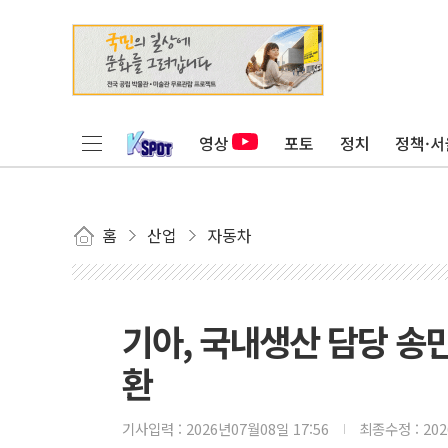
영상
포토
정치
정책·서
홈
산업
자동차
기아, 국내생산 담당 송
환
기사입력 :
2026년07월08일 17:56
최종수정 :
20