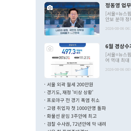
정동영 업무
[서울=뉴스핌
안보 분야 정
평화공존 발전
2026-08-06 06:
발언 중에는 
언한 것이 있
령은 공개적으
6월 경상수
주의적 희망에
관의 대북 정
[서울=뉴스핌
관 부처 장관
어 역대 최대
관의 무리한 
출 호조로 월
다. [정동영 통일부 장관이 지난달 23일 오후 서울 종로구 정부서울청사에
2026-08-06 08:
료=한국은행] 한국은행이 6일 발표한 '2026년 6월 국제수지(잠정)'에
서 취임 1주년 
면 지난 6월
부 장관 권한
1000만달러
서울 외곽 월세 200만원
발전 구상'을
이에 따라 올
적 갈등 해결
경기도, 재정 '비상 상황'
했다. 경상수
결과 혐오의 
9000만달러
프로야구 전 경기 폭염 취소
년간의 CVI
지 기준 상품
고령 취업자 첫 1000만명 돌파
무너졌다고도 
며 월간 기준
현실을 바꾸는
달러로 38.
화물선 운임 3주만에 최고
를 평화 체제
196.9% 급
검찰 수사권, 72년만에 막 내려
함께 4자 대
수출은 160
지만 이 대통