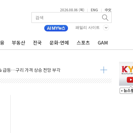
2026.08.06 (목)
ENG
中文
|
|
패밀리 사이트
테스트 '비욘드 디 어비스' 수상작 발표
금융
부동산
전국
문화·연예
스포츠
GAM
아빌드위크' 참가…리모델링 상담 제공
…대상, 종가가 넘은 건 국경 아닌 '식문화 장벽'
1% 급등…구리 가격 상승 전망 부각
 담은 채권혼합 펀드 2종 출시
·하이닉스'는 사고 급등주는 팔았다
시다발 해킹 공격...이번에도 이란 작품?
진 AI 반도체, 메모리 넘어 밸류체인 분산 투자해야"
피 4%↓…매도 사이드카 발동
 효과, '모임주' 이자 기여도 일반 2배
 돼지국밥짬뽕' 2주간 전국 한시 판매
ADT캡스, 매장 운영·보안 통합관리 앱 출시