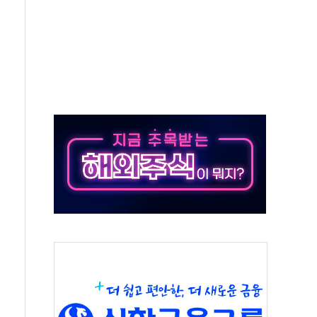
 클라우드 보안인증 획득
업익 2.2조 증발...하반기 '환율 역풍' 우려
남 태양광발전 '첫삽'…남동발전, 재생에너지 '앞장'
 상반기부터 본격화
혹' 축구협회 압수수색
세대 AI 메모리 기술력 과시
 고단열 인테리어 관심 급증"
 챙긴 경찰관 2명 송치