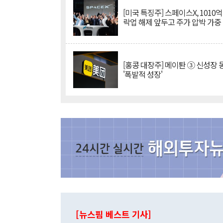
[미국 특징주] 스페이스X, 1010
락업 해제 앞두고 주가 압박 가중
[홍콩 대장주] 메이퇀 ③ 신성장
'폭발적 성장'
[뉴스핌 베스트 기사]