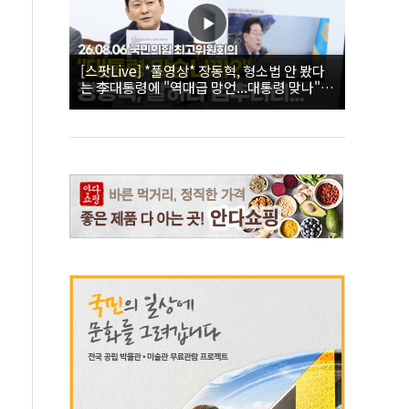
[스팟Live] *풀영상* 장동혁, 형소법 안 봤다
는 李대통령에 "역대급 망언...대통령 맞나"｜
26.08.06 국민의힘 최고위원회의