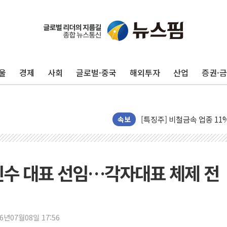
펄어비스, 붉은사막 영상 콘
울
경제
사회
글로벌·중국
해외투자
산업
증권·
현대리바트, '2026 코리
[K메이커] 코셔에서 할랄까지
[특징주] 비철금속 업종 1
흥국자산운용, 코스닥 성장주
속보
외국인 돌아왔지만 …'삼전
"월가 큰손들을 털어라" 동
미래에셋자산운용 "변동성 커
민수 대표 선임…각자대표 체제 전
반도체 대형주 급락에 코스
카카오뱅크 '모임통장'의 락인
더본코리아 홍콩반점, '부산
26년07월08일 17:56