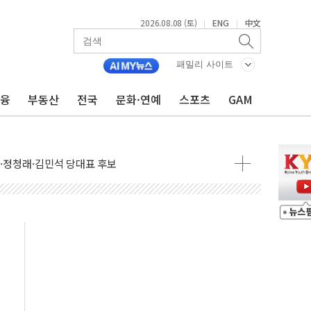
2026.08.08 (토)
ENG
中文
|
|
패밀리 사이트
금융
부동산
전국
문화·연예
스포츠
GAM
산사태 주의보'...경북도, 호우 피해·통제구간 없어
%p' 차 재역전 성공...金 45.42% vs 鄭 44.56%
·정청래·김민석 당대표 후보
 정청래에 승리...47.75% vs 42.08%
과 발표...김민석 47.75% 정청래 42.08%
표...김민석 45.09% 정청래 43.27% 송영길 11.63%
표...김민석 52.64% 정청래 39.89% 송영길 7.47%
0~8.14)
…공습 한계·탄약 부족 현실화
50㎜ 폭우…강원 동해안 강한 비 이어져