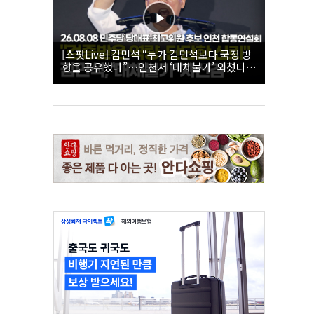
[스팟Live] 김민석 “누가 김민석보다 국정 방
향을 공유했나”…인천서 ‘대체불가’ 외쳤다 |
26.08.08 더불어민주당 당대표·최고위원 후
보 인천 합동연설회