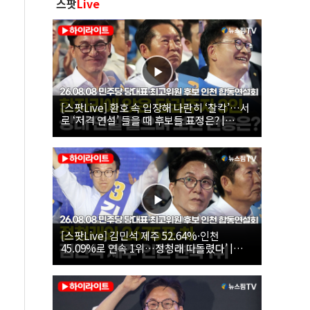
스팟
Live
[스팟Live] 환호 속 입장해 나란히 ‘찰칵’…서
로 ‘저격 연설’ 들을 때 후보들 표정은? |
26.08.08 더불어민주당 당대표·최고위원 후
보 인천 합동연설회
[스팟Live] 김민석 제주 52.64%·인천
45.09%로 연속 1위…정청래 따돌렸다’ |
26.08.08 더불어민주당 당대표·최고위원 후
보 인천 합동연설회