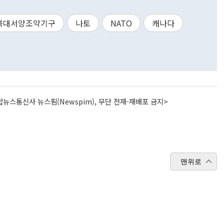
북대서양조약기구
나토
NATO
캐나다
뉴스통신사 뉴스핌(Newspim), 무단 전재-재배포 금지>
맨위로