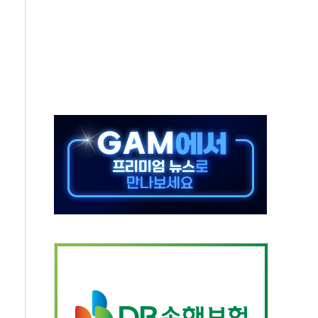
 환경미화원 수거차에 치여 사망
동…60대 남성 2명 숨져
보는 일 없게"…'결혼 페널티' 22개 과제 손본다
터보트 전복…1명 사망·1명 실종
의 날 참석..."국제적 시민 연대로 목소리 내야"
 실종 60대 나흘만에 숨진 채 발견
 살해 10대 아들 체포
' 받아친 정청래…제주 연설서 신경전 고조
지시…與 "적극 환영"·野 "졸속 국정"