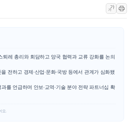
가
폐기물 수거하다 참변…60대
가
서울 중랑구 주택가서 흉기 난
李대통령 "결혼 때문에 손해 
여수 오동도 인근 해상서 모
추미애, '위안부' 피해자 기림
인천 선재도 갯벌서 해루질 중
스퇴레 총리와 회담하고 양국 협력과 교류 강화를 논의
인천서 말다툼 중 어머니 흉기
'화합' 꺼낸 김민석에 '뻔뻔
 뜻을 전하고 경제·산업·문화·국방 등에서 관계가 심화됐
李대통령, ISA 개편 재검토 
성과를 언급하며 안보·교역·기술 분야 전략 파트너십 확
어요.