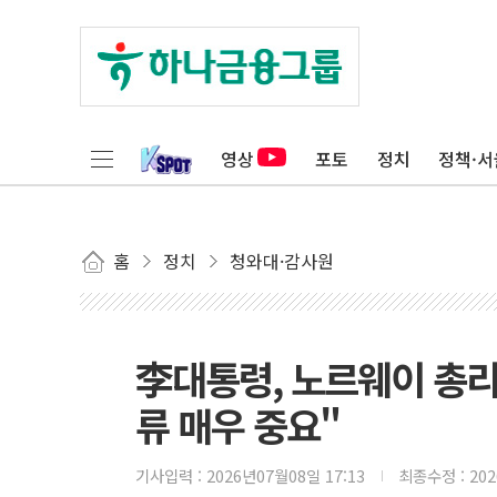
영상
포토
정치
정책·서
홈
정치
청와대·감사원
李대통령, 노르웨이 총리
류 매우 중요"
기사입력 :
2026년07월08일 17:13
최종수정 :
20