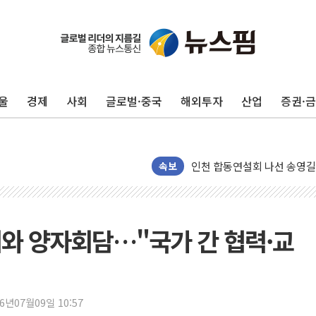
울
경제
사회
글로벌·중국
해외투자
산업
증권·
울진·영덕 '호우특보'-포항 '
[종합] 김민석, 정청래에 '0.86
인천 합동연설회 나선 송영길
김민석, 2주차 제주·인천 경선서
속보
인사하는 김민석 당대표 후보
[속보] 민주, 제주·인천 경선 결
[속보] 민주, 인천 경선 결과 발
와 양자회담…"국가 간 협력·교
[속보] 민주, 제주 경선 결과 발
이번주 국내 주요 금융일정(8.1
美, 이란전 출구전략 만지작
26년07월09일 10:57
강릉·동해·삼척 시간당 최대 