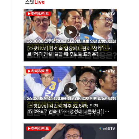
스팟
Live
[스팟Live] 환호 속 입장해 나란히 ‘찰칵’…서
로 ‘저격 연설’ 들을 때 후보들 표정은? |
26.08.08 더불어민주당 당대표·최고위원 후
보 인천 합동연설회
[스팟Live] 김민석 제주 52.64%·인천
45.09%로 연속 1위…정청래 따돌렸다’ |
26.08.08 더불어민주당 당대표·최고위원 후
보 인천 합동연설회