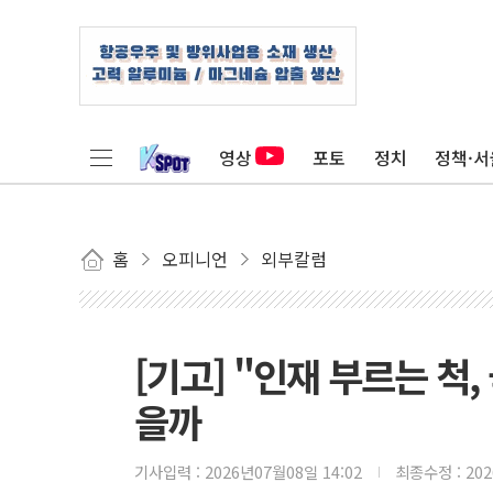
영상
포토
정치
정책·서
홈
오피니언
외부칼럼
[기고] "인재 부르는 척,
을까
기사입력 :
2026년07월08일 14:02
최종수정 :
20