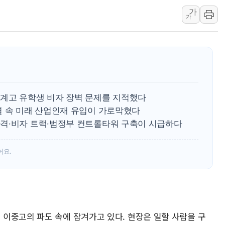
가
강릉·동해·삼척 시간당 최대 
가
폐기물 수거하다 참변…60대
서울 중랑구 주택가서 흉기 난
李대통령 "결혼 때문에 손해 
여수 오동도 인근 해상서 모
추미애, '위안부' 피해자 기림
계고 유학생 비자 장벽 문제를 지적했다
인천 선재도 갯벌서 해루질 중
멸 속 미래 산업인재 유입이 가로막혔다
인천서 말다툼 중 어머니 흉기
격·비자 트랙·범정부 컨트롤타워 구축이 시급하다
'화합' 꺼낸 김민석에 '뻔뻔
어요.
이중고의 파도 속에 잠겨가고 있다. 현장은 일할 사람을 구