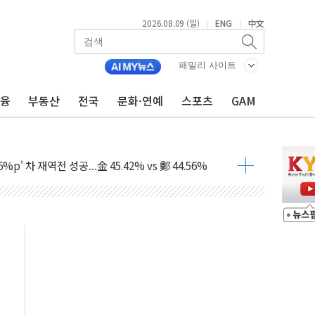
2026.08.09 (일)
ENG
中文
|
|
패밀리 사이트
금융
부동산
전국
문화·연예
스포츠
GAM
투입…고수온 양식장 복구·지원 '총력'
산사태 주의보'...경북도, 호우 피해·통제구간 없어
%p' 차 재역전 성공...金 45.42% vs 鄭 44.56%
·정청래·김민석 당대표 후보
 정청래에 승리...47.75% vs 42.08%
과 발표...김민석 47.75% 정청래 42.08%
표...김민석 45.09% 정청래 43.27% 송영길 11.63%
표...김민석 52.64% 정청래 39.89% 송영길 7.47%
0~8.14)
…공습 한계·탄약 부족 현실화