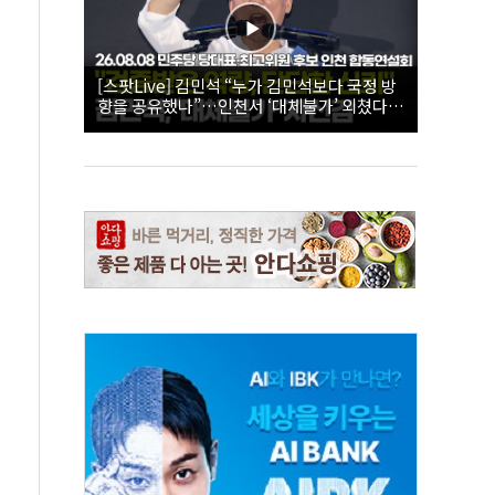
[스팟Live] 김민석 “누가 김민석보다 국정 방
향을 공유했나”…인천서 ‘대체불가’ 외쳤다 |
26.08.08 더불어민주당 당대표·최고위원 후
보 인천 합동연설회