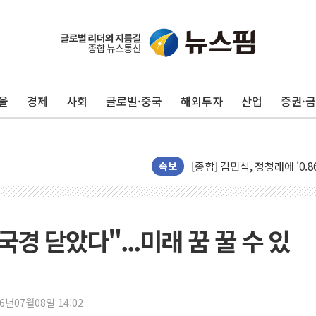
울
경제
사회
글로벌·중국
해외투자
산업
증권·
포항시 재난예산 40억 긴급 
울진·영덕 '호우특보'-포항 '
[종합] 김민석, 정청래에 '0.86
인천 합동연설회 나선 송영길
속보
김민석, 2주차 제주·인천 경선서
인사하는 김민석 당대표 후보
[속보] 민주, 제주·인천 경선 결
 국경 닫았다"...미래 꿈 꿀 수 있
[속보] 민주, 인천 경선 결과 발
[속보] 민주, 제주 경선 결과 발
이번주 국내 주요 금융일정(8.1
26년07월08일 14:02
美, 이란전 출구전략 만지작