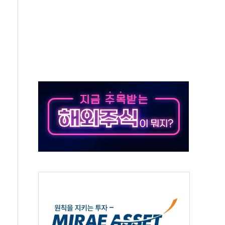
50㎜ 폭우…강원 동해안 강한 비 이어져
 환경미화원 수거차에 치여 사망
동…60대 남성 2명 숨져
보는 일 없게"…'결혼 페널티' 22개 과제 손본다
터보트 전복…1명 사망·1명 실종
의 날 참석..."국제적 시민 연대로 목소리 내야"
 실종 60대 나흘만에 숨진 채 발견
 살해 10대 아들 체포
' 받아친 정청래…제주 연설서 신경전 고조