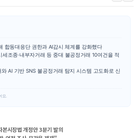
주말 무더위·열대야 지속…내륙 곳곳 소나기
오세훈 "용산공원 주택 검토, 민주당 스스로 원칙 뒤집는 
충북 주말 무더위 지속…청주·진천 35도, 곳곳 소나기
10월 보완수사권 폐지·공소청 출범…피해자들 '범죄 사각
한상협, 업계 개인정보 보안 새판 짠다…'자율규제단체' 
해 합동대응단 권한과 AI감시 체계를 강화했다
민주당, 오늘 제주·인천 경선 발표...김민석 '재역전' vs 정
시세조종·내부자거래 등 중대 불공정거래 10여건을 적
뉴욕증시, 고용 쇼크에 금리 인상 우려 후퇴…S&P500 
와 AI 기반 SNS 불공정거래 탐지 시스템 고도화로 신
트럼프, 쿡 연준 이사 해임 재추진…"26일까지 의혹 소명"
유럽증시, 美 고용 예상 밖 부진에 연준 금리 인상 가능성 
어요.
자본시장법 개정안 3분기 발의