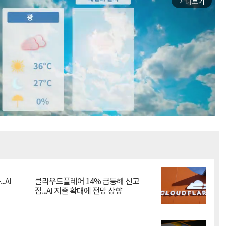
더보기
arrow_forward_ios
Mute
.AI
클라우드플레어 14% 급등해 신고
점...AI 지출 확대에 전망 상향