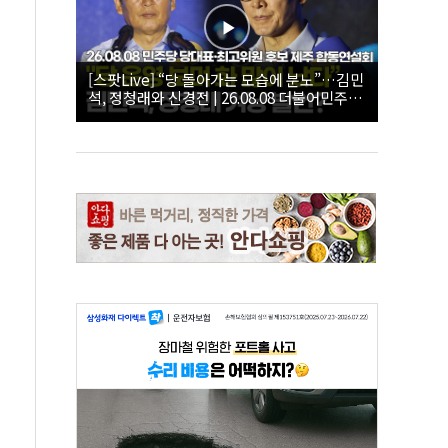
[스팟Live] “당 돌아가는 모습에 분노”…김민
석, 정청래와 신경전 | 26.08.08 더불어민주당
당대표·최고위원 후보 제주 합동연설회