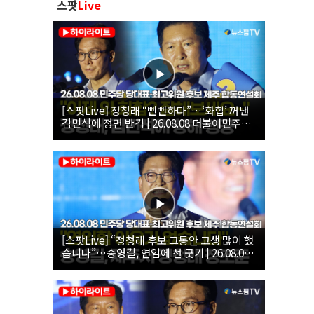
스팟
Live
[스팟Live] 정청래 “뻔뻔하다”…‘화합’ 꺼낸
김민석에 정면 반격 | 26.08.08 더불어민주당
당대표·최고위원 후보 제주 합동연설회
[스팟Live] “정청래 후보 그동안 고생 많이 했
습니다”…송영길, 연임에 선 긋기 | 26.08.08
더불어민주당 당대표·최고위원 후보 제주 합
동연설회