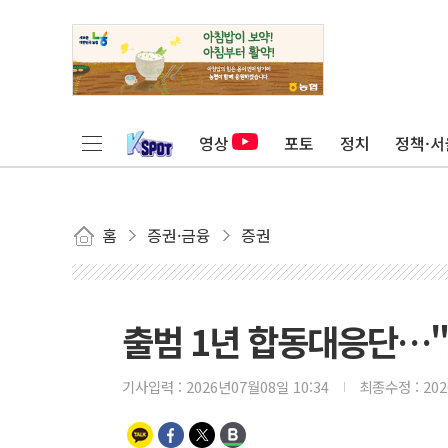
영상
포토
정치
정책·서
홈
증권·금융
증권
출범 1년 합동대응단…"
기사입력 :
2026년07월08일 10:34
최종수정 :
20