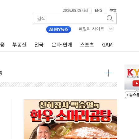
2026.08.08 (토)
ENG
中文
|
|
패밀리 사이트
금융
부동산
전국
문화·연예
스포츠
GAM
속 국정"
 물결
동
 구조
관측
 발효
8도 넘으면 중단
해소될 듯