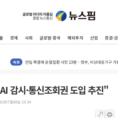
울
경제
사회
글로벌·중국
해외투자
산업
증권·
李대통령, ISA 개편 재검토 지시…與 "적극 환영"·野 "졸
동해중부 전 해상 풍랑주의보…10일까지 최대 3.5m 높은
연일 폭염에 온열질환 사망 23명…정부, 비상대응기구 가
中 전방위 아파트 부양, 수도 베이징도 부동산 규제 철폐
속보
인제 용대리 계곡서 수위 상승으로 피서객 7명 고립…전원
동해시, 11~14일 '별똥별 멍' 운영…페르세우스 유성우 
강원 중·남부 동해안 시간당 50mm 이상 폭우…호우경보
AI 감시·통신조회권 도입 추진"
청양 밭에서 일하던 90대 숨져…온열질환 여부 조사
폭염에 車 운전면허 기능시험 오전 집중 편성…체감온도 3
26년07월08일 10:34
李대통령, 'ISA·주가누르기 방지법' 전면 재검토 지시
가
가
'호우 특보' 경북 울진 시간당 20~30mm 강한 비...가뭄 