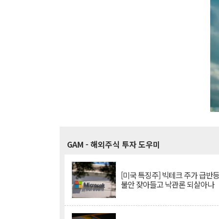
GAM
- 해외주식 투자 도우미
[미국 특징주] 빅테크 주가 급반등..
불안 잦아들고 낙관론 되살아나