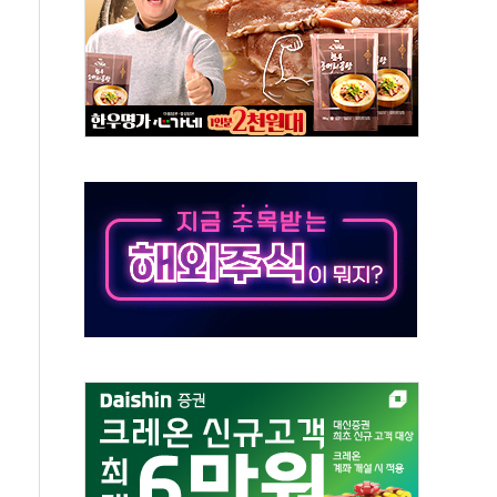
것"
지대' 우려
타진
청래 '격차 확대'
최고치
 요구
낮아지며 상승… STOXX 600 지수는 나흘 연속 최고치