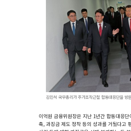
김민석 국무총리가 주가조작근철 합동대응단을 방문하
이억원 금융위원장은 지난 1년간 합동대응단이
축, 과징금 제도 정착 등의 성과를 거뒀다고