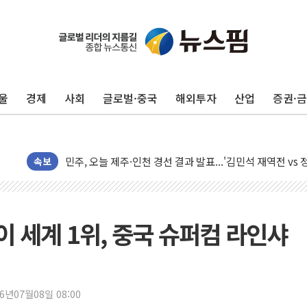
울
경제
사회
글로벌·중국
해외투자
산업
증권·
충북 주말 무더위 지속…청주·진천 35도, 곳곳 소나기
10월 보완수사권 폐지·공소청 출범…피해자들 '범죄 사각
민주, 오늘 제주·인천 경선 결과 발표...'김민석 재역전 vs
속보
한상협, 업계 개인정보 보안 새판 짠다…'자율규제단체' 
뉴욕증시, 고용 쇼크에 금리 인상 우려 후퇴…S&P500 
트럼프, 쿡 연준 이사 해임 재추진…"26일까지 의혹 소명"
없이 세계 1위, 중국 슈퍼컴 라인샤
유럽증시, 美 고용 예상 밖 부진에 연준 금리 인상 가능성 
미 연준 매파 기세 꺾이나…고용 감소에 9월 동결 전망 우
[종합] 이슬람 수니파 3국, '공동방위협정' 체결… 이스라
트럼프, 백신·자폐증 행정명령 검토…"이르면 다음 주"
26년07월08일 08:00