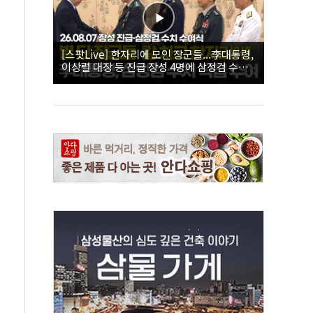
[스팟Live] 한자리에 모인 장군들...李대통령,
이상렬 대장 등 진급 장성 4명에 삼정검 수치
직접 수여｜26.08.07 장성 진급·삼정검 수치
수여식