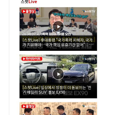
스팟
Live
[스팟Live] 李대통령 "국가폭력 피해자, 국가
가 치유해야…국가 책임 유효기간 없어"｜
26.08.07 국가폭력 피해자 위로 오찬
[스팟Live] 일상에서 장점이 더 돋보이는 '전
기 패밀리 SUV' 볼보 EX90