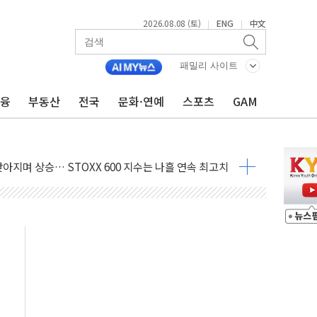
2026.08.08 (토)
ENG
中文
|
|
패밀리 사이트
금융
부동산
전국
문화·연예
스포츠
GAM
최고치
 요구
낮아지며 상승… STOXX 600 지수는 나흘 연속 최고치
세
엘·이란 위협에 맞설 자체 억지력 강화
동
톱'… 美 해상봉쇄 영향
각
체주 '활짝'
스닥 선물 1%대 상승