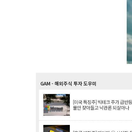
GAM
- 해외주식 투자 도우미
[미국 특징주] 빅테크 주가 급반등..
불안 잦아들고 낙관론 되살아나