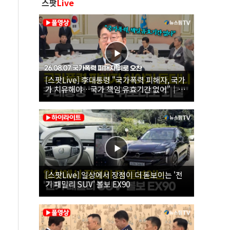
스팟
Live
[스팟Live] 李대통령 "국가폭력 피해자, 국가
가 치유해야…국가 책임 유효기간 없어"｜
26.08.07 국가폭력 피해자 위로 오찬
[스팟Live] 일상에서 장점이 더 돋보이는 '전
기 패밀리 SUV' 볼보 EX90