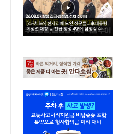
[스팟Live] 한자리에 모인 장군들...李대통령,
이상렬 대장 등 진급 장성 4명에 삼정검 수치
직접 수여｜26.08.07 장성 진급·삼정검 수치
수여식