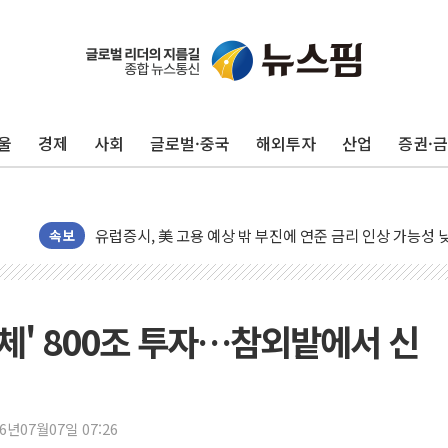
울
경제
사회
글로벌·중국
해외투자
산업
증권·
뉴욕증시, 고용 쇼크에 금리 인상 우려 후퇴…S&P500 
트럼프, 쿡 연준 이사 해임 재추진…"26일까지 의혹 소명"
유럽증시, 美 고용 예상 밖 부진에 연준 금리 인상 가능성 
미 연준 매파 기세 꺾이나…고용 감소에 9월 동결 전망 우
속보
[종합] 이슬람 수니파 3국, '공동방위협정' 체결… 이스라
트럼프, 백신·자폐증 행정명령 검토…"이르면 다음 주"
美 항소법원, 백악관 무도회장 공사 중단 명령…트럼프 제
반도체' 800조 투자…참외밭에서 신
이란 핵심 원유 수출항 '하르그섬', 최근 1주일 이상 '올스
美 고용 쇼크에 엔화 장중 급등…시장은 "또 개입했나" 촉
[AI MY 뉴스] 뉴욕 반도체주 프리뷰...美 고용 쇼크에 반도
26년07월07일 07:26
뉴욕증시 프리뷰, 美 고용 쇼크에 금리 인상 우려 후퇴…나