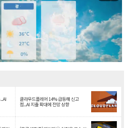
Mute
.AI
클라우드플레어 14% 급등해 신고
점...AI 지출 확대에 전망 상향