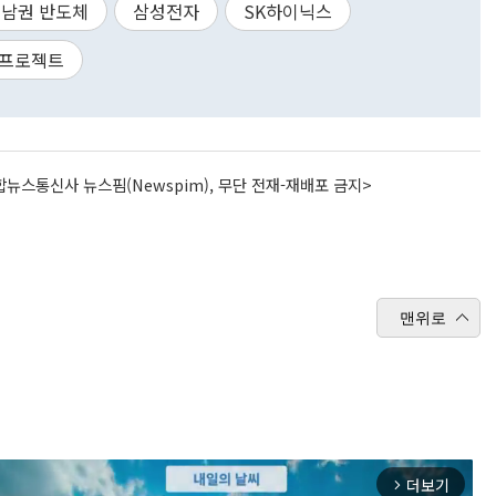
남권 반도체
삼성전자
SK하이닉스
가프로젝트
뉴스통신사 뉴스핌(Newspim), 무단 전재-재배포 금지>
맨위로
더보기
arrow_forward_ios