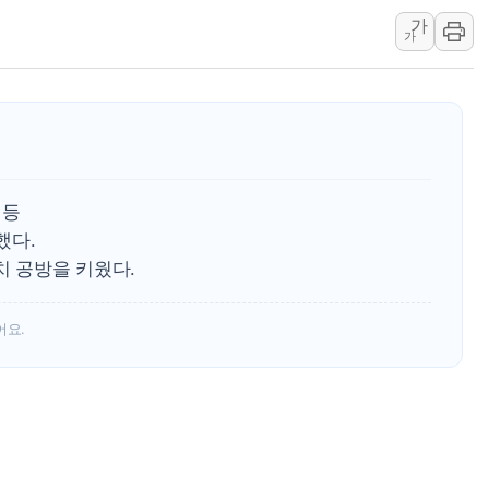
가
[종합] 美 7월 고용 2만3000명 감소 '쇼크'…9월 금리 인
가
[사진] 이슬람 수니파 3개국, 공동방위협정 체결
뉴욕증시 개장 전 특징주...아틀라시안·클라우드플레어
보훈부, 미 DPAA와 MOU… "6·25 미군 실종자 7359명
트럼프 "금리 내려야"…파월 때와 달리 워시엔 톤 낮춰
특정 정치인 측근 포항시 정책특보 내정설...포항시 '시끌'
 등
李 "해남 태양광, 대한민국 다음 100년 밑거름…수도권 집
했다.
李 대통령, '6시간 마라톤 부동산 2차 회의' 주재… "전폭
치 공방을 키웠다.
트럼프, 中 겨냥 폴리실리콘 관세 15% 부과…美 태양광주
어요.