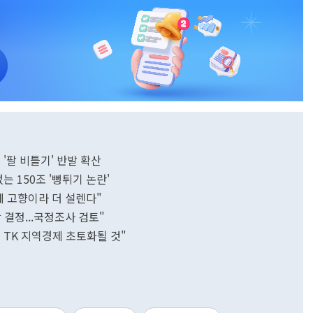
'팔 비틀기' 반발 확산
는 150조 '뻥튀기 논란'
제 고향이라 더 설렌다"
 결정...국정조사 검토"
 TK 지역경제 초토화될 것"