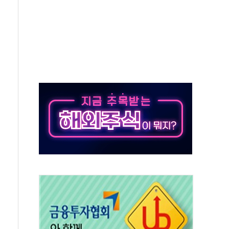
상 기대 후퇴
·태양광주↑ VS 트레이드데스크·웬디스↓
 끝까지 찾겠다"
중 완화 전환점"
적 공급 확대·속도전 총력"
 급등