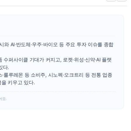
애경산업, 서울시 취약
중기부, 떡국·떡볶이떡
[브라질증시] 금리 인
[뉴스핌 이 시각 PICK
카드사 고객 유입 창구
증시와 AI·반도체·우주·바이오 등 주요 투자 이슈를 종합
제나벨, 배우 공승연
부품 수퍼사이클 기대가 커지고, 로켓·위성·신약·AI 플랫
있다.
스·룰루레몬 등 소비주, 시노펙·오크트리 등 전통 업종
을 키우고 있다.
어요.