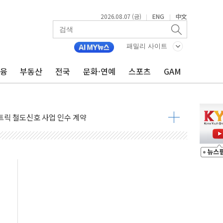
2026.08.07 (금)
ENG
中文
|
|
 AI 미션 챌린지' 성료
이의 날' 맞아 네이버와 대규모 프로모션
패밀리 사이트
 지휘 아래 동시 공격 임박…에너지·항만 표적"
금융
부동산
전국
문화·연예
스포츠
GAM
한 외국인 QR결제 서비스 확장 나선다
에이치바이오, 휴믹 흡수합병 완료"
트릭 철도신호 사업 인수 계약
 208명…누적 사망자 23명·가축 83만마리 폐사
와 손잡고 퀵커머스 확대
 유입…프리마켓 대형주 소폭 반등
'TACO' 조롱 "쇼외교...더 이상 필요 없다"
뚜기몰 대잔치' …경품·할인 혜택 풍성
숨 고르기…매출 16% 늘고 영업이익은 제자리
, '직잭뷰티 페스타'…최대 91% 할인
천공항서 '팔도음식대전'