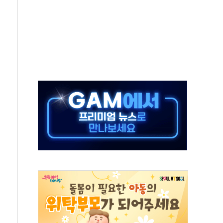
계층 위해 53억원 상당 통큰 기부
 제조업 '생계형 적합업종' 재지정...5년 더 보호
하에도 추가 완화 불확실성에 1.2% 하락 마감
] 李, 오늘 부동산 2차 회의 外
 된 '트래블카드'…휴가철 넘어 장기 고객 묶는다
 브랜드 모델 발탁… 부산 광안서 약국 팝업스토어 운영