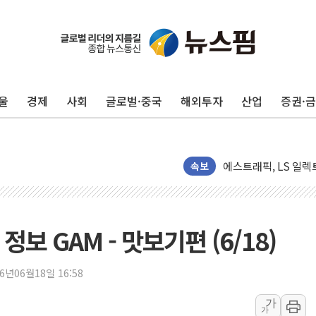
새온, '자율주행자동차
오에스피, '세계 고양
사우디 "북·남서 이란
울
경제
사회
글로벌·중국
해외투자
산업
증권·
GLN인터내셔널, 방
에이치시티 "에이치엔
에스트래픽, LS 일렉
폭염에 하루 온열질환자
속보
세븐일레븐, 쿠팡이츠
[특징주] 저가 매수
이란 협상단장, 트럼프 
보 GAM - 맛보기편 (6/18)
오뚜기, '2026 오
네이버, AI 투자로 
26년06월18일 16:58
카카오스타일 지그재그
가
가
풀무원푸드앤컬처, 인