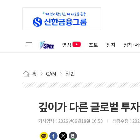
영상
포토
정치
정책·서
홈
GAM
일반
깊이가 다른 글로벌 투자 정
기사입력 :
2026년06월18일 16:58
최종수정 :
20