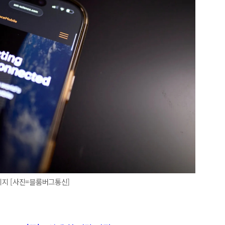
지 [사진=블룸버그통신]