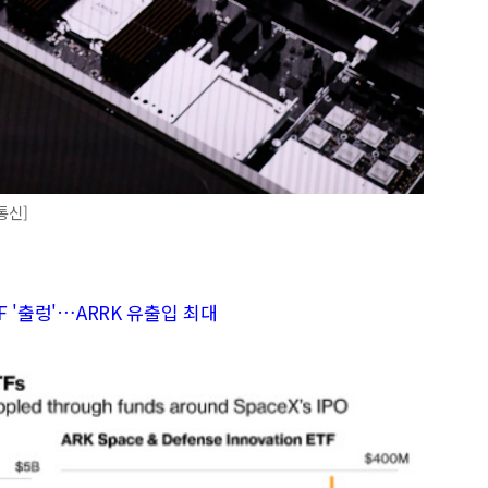
통신]
F '출렁'…ARRK 유출입 최대