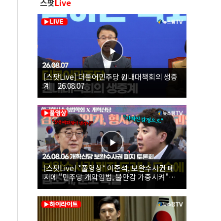
스팟
Live
[스팟Live] 더불어민주당 원내대책회의 생중
계｜26.08.07
[스팟Live] *풀영상* 이준석, 보완수사권 폐
지에 "민주당 개악입법, 불안감 가중시켜"｜
26.08.06 개혁신당 보완수사권 폐지 토론회