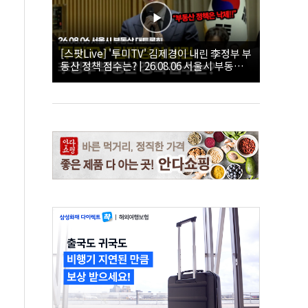
[스팟Live] '투미TV' 김제경이 내린 李정부 부
동산 정책 점수는? | 26.08.06 서울시 부동산
대토론회