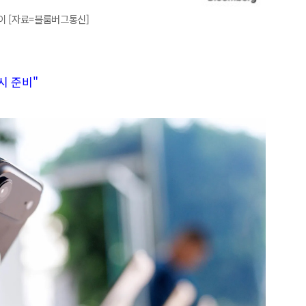
추이 [자료=블룸버그통신]
시 준비"