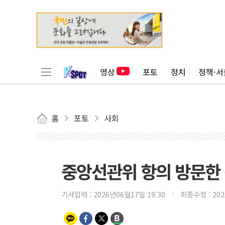
영상
포토
정치
정책·서
홈
포토
사회
중앙선관위 항의 방문한 
기사입력 :
2026년06월17일 19:30
최종수정 :
20