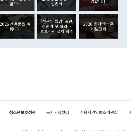
업합니다'
장관이 이날 소개한 대북 구상과 설명은 정부 내 조율을 거치지
주식 투자는 차익실현 매도 등의 영향으로 316억1000만달러
험으로
김민석
서 문제가 있다. 특히 주적 표현 대체와 국호 사용, 9·19 군
(-310억5000만달러)에 이어 역대 최대 순매도 기록을 다시
 4자회담 추진 등은 통일부 장관이 결정할 사안이 아니어서 월
국인의 국내 채권투자는 세계국채지수(WGBI) 자금 유입에도
이 나오고 있다. 이 대통령은 정 장관의 업무보고를 듣고 난
도래 영향으로 증가 폭이 줄어든 52억9000만달러를 기록했
'선관위 특검' 국민
무보고에 발표했다고 승인난 건 아니다"라고 재차 확인했다. 정
2026년 동물원 여
2026 을지연습 준
 해외 증권투자는 주식을 중심으로 35억6000만달러 증가했
추천위 첫 회의…
름나기
비보고회
통은 "정 장관의 발언 내용은 대부분 국가안전보장회의(NSC)
newspim.com
후보추천 절차 착수
된 사안이 아닌 정 장관의 개인적 생각에 가깝다"며 "안보 관
이 정부의 공식 정책이 아닌 사안을 추진하겠다고 업무보고를
 면전에서 '국군통수권자가 나서야 한다'고 주장한 것은 심각
 5일 청와대 영빈관에서 열린 통일
 외교 안보 부처 업무보고에서 발언하고 있다. [사진=청와대]
장이 현 시점에서 이미 참고가 될 수 없는 과거의 경험 또는 사
식에 기반하고 있다는 것이다. 정 장관이 주장하는 구상은 급
 있는 북한의 전략과 한반도 및 국제 정세를 전혀 반영하지
 비판이 제기되고 있다. 정 장관이 "흘러간 선(先)비핵화만
현실을 바꾸지 못한다"고 언급한 것은 지금까지의 대북 접근
 있다. 북핵 위기 발발 이후 지금까지 모든 핵 협상에서 한국
북한에 선비핵화를 공식적으로 요구한 적이 없기 때문이다. 지
 협상은 북한의 비핵화 조치에 한·미가 상응하는 대가를 제
로 이뤄졌다. 1994년 북·미 제네바 기본합의는 핵시설 동결
청소년보호정책
독자권익센터
수용자권익보호위원회
의 교환이었다. 2005년 9.19 공동성명도 북한의 비핵화 조치
에 상응조치를 제공하는 '행동 대 행동' 원칙이 적용됐다. 대북
던 한 전직 관료는 "모든 북핵 협상은 북한의 비핵화 조치와