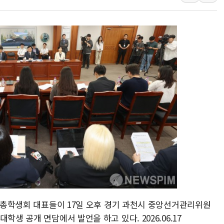
최태원, 노소영에 9440억
하나금융, 명동 소상공인에 
인천시 광복절 현수막 '태
병무청, 보충역 전면 손질…
홈플러스發 대형마트 판매,
윤준병·이해민 의원, '정부
'호우·산사태 주의보' 울진 
학 총학생회 대표들이 17일 오후 경기 과천시 중앙선거관리위원
생 공개 면담에서 발언을 하고 있다. 2026.06.17