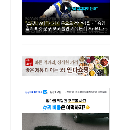
[스팟Live] “자기 이름으로 정당명을…” 송영
길이 피켓 문구 보고 놀란 이유는? | 26.08.09
더불어민주당 당대표·최고위원 후보 대구·경
북 합동연설회