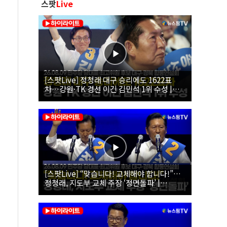
스팟
Live
[스팟Live] 정청래 대구 승리에도 1622표
차…강원·TK 경선 이긴 김민석 1위 수성 |
26.08.09 더불어민주당 당대표·최고위원 후
보 대구·경북 합동연설회
[스팟Live] “맞습니다! 교체해야 합니다!”…
정청래, 지도부 교체 주장 ‘정면돌파’ |
26.08.09 더불어민주당 당대표·최고위원 후
보 대구·경북 합동연설회