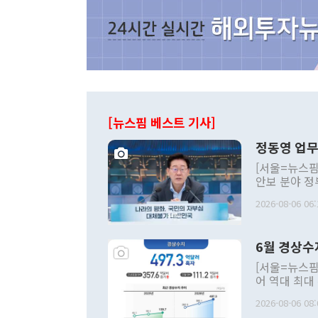
[뉴스핌 베스트 기사]
정동영 업무
[서울=뉴스핌
안보 분야 정
평화공존 발전
2026-08-06 06:
발언 중에는 
언한 것이 있
령은 공개적으
6월 경상수
주의적 희망에
관의 대북 정
[서울=뉴스핌
관 부처 장관
어 역대 최대
관의 무리한 
출 호조로 월
다. [정동영 통일부 장관이 지난달 23일 오후 서울 종로구 정부서울청사에
2026-08-06 08:
료=한국은행] 한국은행이 6일 발표한 '2026년 6월 국제수지(잠정)'에
서 취임 1주년 