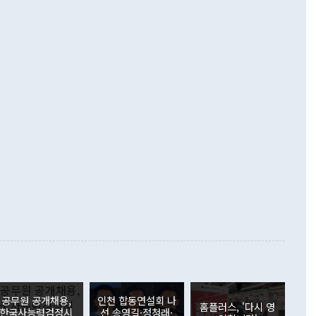
 경상수지는 497억3000만달러 흑자로 집계됐다. 전월(386억
 넘어선 주장 정 장관은 이날 업무보고에서 '한반도 평화공존
)에 이어 두 달 연속 월간 기준 역대 최대 기록을 갈아치웠다.
 설명하면서 이재명 정부 2년차 핵심 과제로 상호 존중·평화
해 상반기 누적 경상수지 흑자는 1910억1000만달러를 기록
·핵 없는 한반도 등 3대 기본 방향을 제시했다. 정 장관은 "대
지 흑자를 견인한 것은 상품수지다. 6월 상품수지는 478억
언어는 멈춰야 한다"면서 주적 용어 대체를 주장했다. 지난 25
 흑자를 기록하며 전월에 이어 역대 최대를 다시 썼다. 국제수
D(완전하고 검증가능하며 되돌릴 수 없는 비핵화) 구도는 이미
수출은 1123억7000만달러로 전년 동월 대비 84.5% 증가하
했다. 또 "현 시점에서 흘러간 선(先)비핵화만 되뇌는 것은
 처음으로 1000억달러를 넘어섰다. 상품수입은 644억8000만
 데 힘이 되지 않는다"고 주장했다. 정 장관은 또 "정전 체제
6% 늘었다. 통관 기준으로는 반도체 수출이 전년 동월 대비
로 바꾸는 논의에 착수하겠다"면서 "북·미 정상회담 견인과
증했고 컴퓨터·주변기기(SSD)는 282.7% 증가했다. IT 품목
화의 동력을 확보하기 위해 최선을 다할 것"이라고 말했다. 하
.4% 늘었으며 비IT 품목도 ▲석유제품(47.5%) ▲화공품
령은 정 장관의 구상에 대부분 제동을 걸었다. 이 대통령은 "평
▲철강제품(17.9%) ▲승용차(6.1%) 등을 중심으로 18.6% 증가
 정치적으로 악용되는 측면이 있다"며 "많이 조심하셔야 한
준 수입은 ▲원자재(30.5%) ▲자본재(35.3%) ▲소비재
다. 북한을 다른 이름으로 불러야 한다는 주장에는 "표현에 꼬
가 모두 늘었다. 서비스수지는 12억9000만달러 적자를 기록해 전
정쟁으로 휘몰아 들어가면 원래 하고자 했던 데에서 오히려 나
000만달러)보다 적자 폭이 확대됐다. 여행수지는 외국인 입국자
래될 수 있다"고 경고했다. 이 대통령은 남북 신뢰 구축을 위해
증료 인상 등에 따른 출국자 감소로 4억4000만달러 흑자를
합의를 선제적으로 복원해야 한다는 정 장관의 주장에 대해서도
지식재산권사용료수지는 전월 흑자에서 4억4000만달러 적자
대로 하는 게 과연 한반도의 평화와 안정에 플러스냐, 결론적
 본원소득수지는 배당소득을 중심으로 32억7000만달러 흑자
이 들 때도 있다"며 부정적으로 반응했다. 조현 외교부 장
월(21억7000만달러)보다 흑자 폭이 확대됐다. 배당소득수지
 사후 브리핑에서 정 장관이 언급한 '4자 회담'에 대해 "이상
이 늘어난 데다 전월 분기배당에 따른 기저효과로 배당지급이
 어떤 희망이라 하더라도 그건 아직 조율되지 않은 방법"이
6000만달러 흑자를 나타냈다. 금융계정 순자산은 6월 중 467
들께서 디스카운트해 주시면 좋겠다"고 선을 그었다. 정 장관
러 증가해 월간 기준 역대 최대 증가 폭을 기록했다. 종전 최대
아 블라디보스토크에서 열리는 '동방경제포럼(EEF)'을 언급하
월(369억9000만달러)을 넘어선 것이다. 직접투자에서는 내국
원에서 (참석을) 검토하고 있다"고 발언한 데 대해서도 조 장관
가 80억1000만달러, 외국인의 국내투자가 46억3000만달러
공무원 공개채용,
인천 합동연설회 나
외교부의 몫"이라며 "아직 거기까지 진도가 나가지 않았다"고
홈플러스, '다시 영
. 증권투자에서는 외국인의 국내 주식 매도세가 이어졌다. 외
한국사능력검정시
선 송영길·정청래·