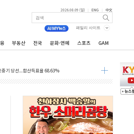
2026.08.09 (일)
ENG
中文
|
|
.'두천~하당'·'올미골교' 차량 통행 선제 제한
패밀리 사이트
 사고 발생…작업자 1명 숨져
철강 AI융합실증센터' 들어선다
금융
부동산
전국
문화·연예
스포츠
GAM
대 숨진 채 발견...경찰, 조사 중
.48%p 차 선두 유지...金 46.01% vs 鄭 44.53%
기 당선...합산득표율 68.63%
해 10대 구속…범행 후 반려견도 죽여
 정청래에 승리…金 48.54% vs 鄭 44.40%
경선 결과...김민석 48.54% 정청래 44.40%
발표...김민석 47.37% 정청래 45.71% 송영길 6.92%
발표...정청래 47.82% 김민석 46.35% 송영길 5.83%
발표...김민석 50.30% 정청래 41.94% 송영길 7.76%
객 400명 맞이…"마음 잇는 시간 되길"