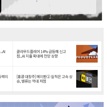
Mute
.AI
클라우드플레어 14% 급등해 신고
점...AI 지출 확대에 전망 상향
 동력의
[홍콩 대장주] 메이퇀② 실적은 고속 상
승, 밸류는 역대 저점