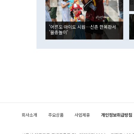
잘랐다. 정 
국인의 국내 
않았다는 점에
감소하며 전월
사합의 복원,
경신했다. 외
권이라는 지적
분기 말 만기
뒤 "여기 업
다. 내국인의
'어른도 아이도 시원…신촌 한복판서
부의 한 소식
다. eoyn2@
'물총놀이'
를 거쳐 결정
련 부처 장관
하고 대통령의
한 문제"라고 지적했다. 이재명 대통령이
외교 국방 등
2026.08.05 ◆시대착오적 접근, 대북 인식 오류 더욱 문제인 것은 정 장관
의 이같은 주
실과 다른 인
격히 변화하고
못하고 있다는
되뇌는 것은 
법을 호도하고
이나 미국은 
금까지의 북핵
회사소개
주요상품
사업제휴
개인정보취급방침
공하는 방식으
과 중유 제공
의 모든 단계
협상에 관여했