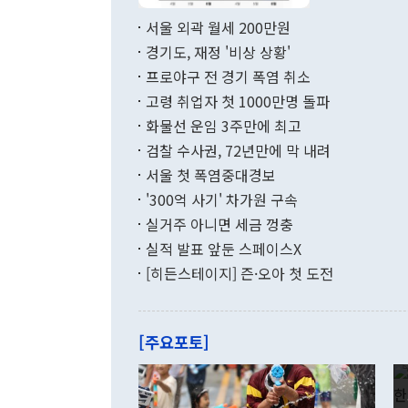
면 지난 6월
부 장관 권한
1000만달러
서울 외곽 월세 200만원
발전 구상'을
이에 따라 올
적 갈등 해결
경기도, 재정 '비상 상황'
했다. 경상수
결과 혐오의 
9000만달러
프로야구 전 경기 폭염 취소
년간의 CVI
지 기준 상품
고령 취업자 첫 1000만명 돌파
무너졌다고도 
며 월간 기준
현실을 바꾸는
달러로 38.
화물선 운임 3주만에 최고
를 평화 체제
196.9% 급
검찰 수사권, 72년만에 막 내려
함께 4자 대
수출은 160
지만 이 대통
서울 첫 폭염중대경보
(18.6%) 
화공존 정책이
했다. 통관 기
'300억 사기' 차가원 구속
다"고 지적했
(16.4%)
투리가 잡혀 
실거주 아니면 세금 껑충
월(-10억9
쁜 상황이 초
증가와 유류할
실적 발표 앞둔 스페이스X
9·19 군사
기록했지만 
[히든스테이지] 즌·오아 첫 도전
"우리의 선의
로 전환됐다.
으로 약간의 의문
를 기록해 전
관은 업무보고
는 배당수입
주의에 근거한
줄면서 25억
[주요포토]
라며 "여러분
억1000만달
이 9월 러시
였던 올해 3
며 "정부 차
인의 해외투자
은 "그것은 
각각 증가했다