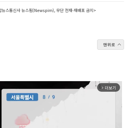
뉴스통신사 뉴스핌(Newspim), 무단 전재-재배포 금지>
맨위로
더보기
arrow_forward_ios