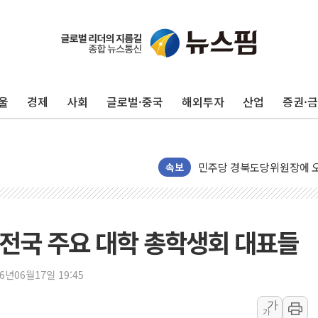
125mm 폭우 쏟아진 울진..
평택 진위면 공장서 작업 중
포항 블루밸리 국가산단에 '
울
경제
사회
글로벌·중국
해외투자
산업
증권·
상주 낙동강 선착장 하류서 50
[종합] 김민석, 정청래에 누적 1
민주당 경북도당위원장에 오중
속보
인천서 말다툼 중 어머니 살
김민석, 강원·대구·경북 경선서
[속보] 민주, 강원·대구·경북 
전국 주요 대학 총학생회 대표들
[속보] 민주, 경북 경선 결과 
[속보] 민주, 대구 경선 결과 
26년06월17일 19:45
[속보] 민주, 강원 경선 결과 
가
정재헌 CEO, SKT 장기고
가