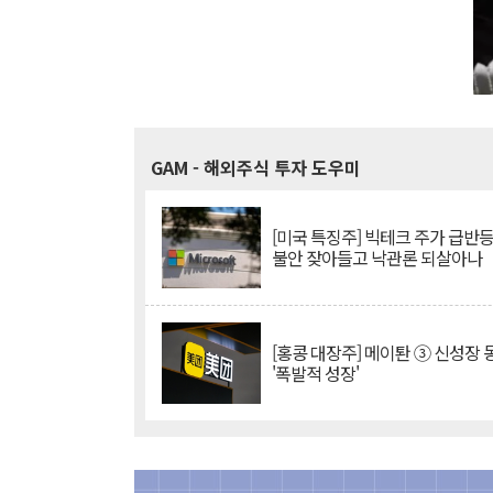
GAM
- 해외주식 투자 도우미
[미국 특징주] 빅테크 주가 급반등..
불안 잦아들고 낙관론 되살아나
[홍콩 대장주] 메이퇀 ③ 신성장
'폭발적 성장'