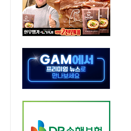
 지급 확정되나…재상고 앞두고 막판 셈법
'행복상자' 전달
극기 거꾸로' 논란…이틀만에 철거
 예술·체육요원 최대 33% 감축
 역대 최대폭 감소한 9.4%↓…유통업계 양극화 심화
 특사'로 콜롬비아 대통령 취임식 참석
시간당 30mm 강한 비...호우 피해 없어