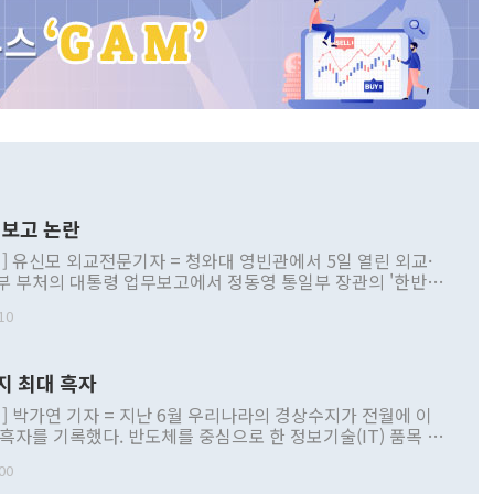
보고 논란
] 유신모 외교전문기자 = 청와대 영빈관에서 5일 열린 외교·
부 부처의 대통령 업무보고에서 정동영 통일부 장관의 '한반도
 구상'과 업무보고 발언이 논란을 빚고 있다. 이날 정 장관의
10
정부 내 조율을 거치지 않은 사안을 정책으로 추진하겠다고 공
는가 하면 사실 관계에 맞지 않은 설명도 있었다. 이재명 대통
로 신중을 기해 달라고 경고했고, 조현 외교부 장관은 '이상
지 최대 흑자
 근거한 비현실적 구상'이라는 비판을 내놨다. 그동안 정 장
책 관련 발언이 물의를 빚은 적은 여러 번 있지만 대통령과 유
] 박가연 기자 = 지난 6월 우리나라의 경상수지가 전월에 이
이 공개적으로 부정적 입장을 표명한 것은 이례적이다. 정 장
 흑자를 기록했다. 반도체를 중심으로 한 정보기술(IT) 품목 수
대북 접근법과 월권을 제어해야 한다는 목소리도 높아지고 있
간 상품수출이 처음으로 1000억달러를 넘어선 영향이다. [자
00
 따르
기자간담회를 하고 있다. [사진=통일부] 2026.07.23 ◆통일