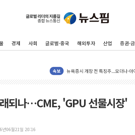
울
경제
사회
글로벌·중국
해외투자
산업
증권·
유럽증시, 견조한 실적 소화하며 대부분
리투아니아 국방 "러, 우크라 드론으로
구광모, 내주 실리콘밸리서 젠슨 황 
뉴욕증시 개장 전 특징주...모더나
속보
김정관 장관 "영업이익 N% 성과급
뉴욕증시 프리뷰, 미 주가선물 AI주
청와대, 북한 단거리 탄도미사일 발사
래되나…CME, 'GPU 선물시장'
금값 7주 만에 최고…美 고용 둔화·
[인도증시] 중동 긴장 완화에 실적 호
러, 1인칭시점 드론으로 우크라 민간
26년06월21일 20:16
[베트남 증시] 지수 하락 속 'DGC