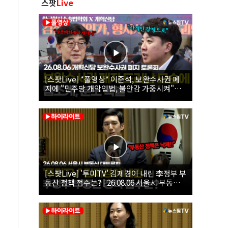
스팟
Live
[스팟Live] *풀영상* 이준석, 보완수사권 폐
지에 "민주당 개악입법, 불안감 가중시켜"｜
26.08.06 개혁신당 보완수사권 폐지 토론회
[스팟Live] '투미TV' 김제경이 내린 李정부 부
동산 정책 점수는? | 26.08.06 서울시 부동산
대토론회