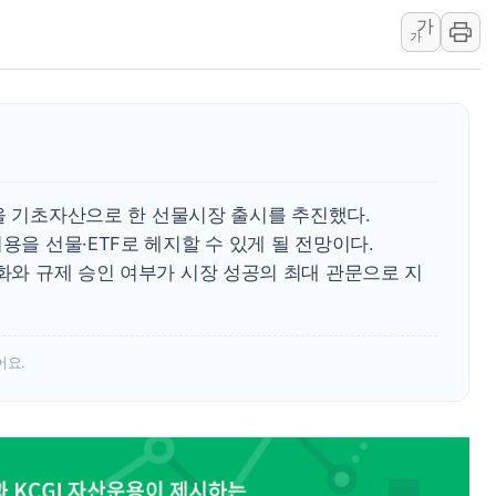
가
'월가의 황제' 다이먼 "금융시장 레
가
양주 섬유염색공장서 화재 1명 중상…
김정관 산업부 장관 "주 52시간 손봐
해군 1함대 창설 80주년…지역과 함께
[3보] 북, 원산서 동해로 단거리 탄도
우크라 드론 전술, 중남미 콜롬비아에
비용을 기초자산으로 한 선물시장 출시를 추진했다.
동해해경, 독도 해상서 부유물 감긴 
용을 선물·ETF로 헤지할 수 있게 될 전망이다.
주한미군 "오산기지 누출, 백린 아닌 
준화와 규제 승인 여부가 시장 성공의 최대 관문으로 지
구미 폐염산처리업체서 불 2시간30여
어요.