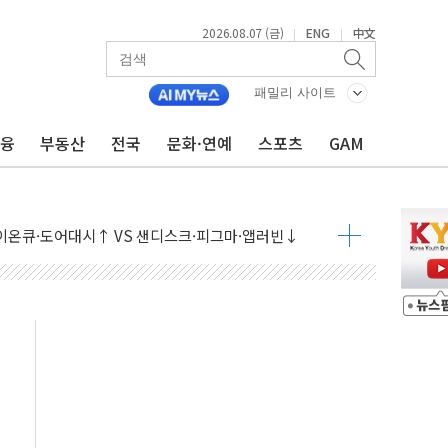
2026.08.07 (금)
ENG
中文
|
|
패밀리 사이트
금융
부동산
전국
문화·연예
스포츠
GAM
 상승… "2분기 기업 순이익 21% 증가" 전망
 나토 회원국 공격 검토… 거짓 깃발 작전"
재회…로봇·AI 데이터센터·모빌리티 구체화
·아이온큐·도어대시↑ VS 샌디스크·피그마·앱러빈↓
 반대…상법·자본시장법 개정 논의"
 차익실현 속 혼조세...웨스턴디지털·샌디스크↓
에 긴급 안보 점검회의
호르무즈 재개방 기대에 강세
조까지, 상승...호실적 보고 기업 상승세 뚜렷
인 '사파리' 공격… 시민들 공포감 극대화 전략
' 임시 주총 기대감에 홀로 상한가…마진 잔액은 사상 최고