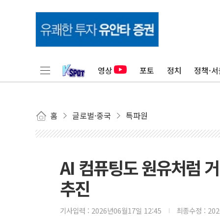
영상
포토
정치
정책·서
홈
글로벌·중국
특파원
AI 컴퓨팅도 원유처럼 거
추진
기사입력 :
2026년06월17일 12:45
최종수정 :
20