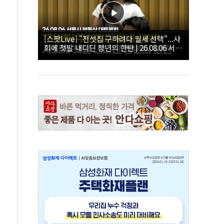
[스팟Live] "전셋집 구하려다 월세 선택"...사
회에 첫발 내디딘 청년의 한탄 | 26.08.06 서울
시 부동산 대토론회