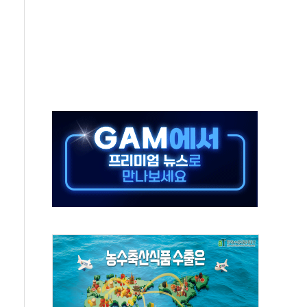
버리지 위험수위…숨은 차입이 더 큰 변수"
대응 1단계 진압 중
야, 경쟁상대 中과 비교해야"
하는 '선봉'의 대민 봉사
미사일 1발 발사… 올해 10번째·42일 만 도발
 새 안보 위기… 반군·마약카르텔이 습득해 전투 활용
어선 구조
무해한 표면 부식 물질"
분만에 진화...외국인 노동자 숨져