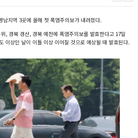
李 "해남 태양광, 대한민국 다음 100년 밑거
李 대통령, '6시간 마라톤 부동산 2차 회의'
 영남지역 3곳에 올해 첫 폭염주의보가 내려졌다.
트럼프, 中 겨냥 폴리실리콘 관세 15% 부과
군위, 경북 경산, 경북 예천에 폭염주의보를 발효한다고 17일
[사진] 빈살만과 에르도안의 만남
도 이상인 날이 이틀 이상 이어질 것으로 예상될 때 발효된다.
이란와이어 "이란 최고지도자 위독…곧 사망
남동발전, 해남군에 국내 최대 규모 400MW 
[인도증시] 중동 불안 속 유가 상승에 소폭 하락
황희 '폐버스 청년주택' SNS 글 역풍에 "정
폭염 누그러지고 가뭄 숙지나...경북동해안권 8