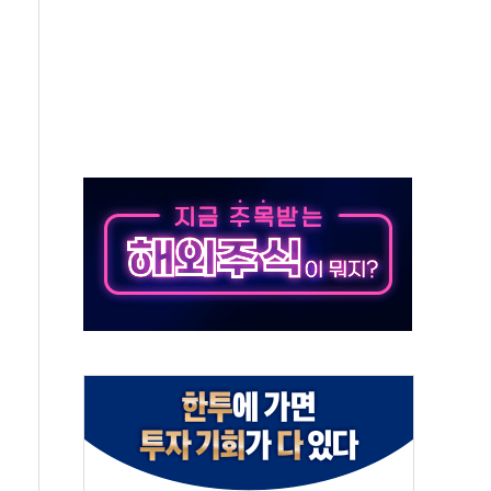
름…수도권 집중 완화 전환점"
 주재… "전폭적 공급 확대·속도전 총력"
…美 태양광주 급등
해도 놀랍지 않아"
태양광 착공…여의도 1.6배 규모
...금융주 낙폭 커
부정책 아냐" 해명
~9일 최대 100mm 호우