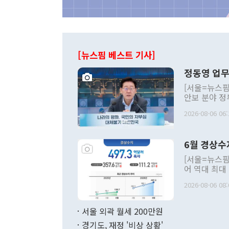
[뉴스핌 베스트 기사]
정동영 업무
[서울=뉴스핌
안보 분야 정
평화공존 발전
2026-08-06 06:
발언 중에는 
언한 것이 있
령은 공개적으
6월 경상수
주의적 희망에
관의 대북 정
[서울=뉴스핌
관 부처 장관
어 역대 최대
관의 무리한 
출 호조로 월
다. [정동영 통일부 장관이 지난달 23일 오후 서울 종로구 정부서울청사에
2026-08-06 08:
료=한국은행] 한국은행이 6일 발표한 '2026년 6월 국제수지(잠정)'에
서 취임 1주년 
면 지난 6월
부 장관 권한
1000만달러
서울 외곽 월세 200만원
발전 구상'을
이에 따라 올
적 갈등 해결
경기도, 재정 '비상 상황'
했다. 경상수