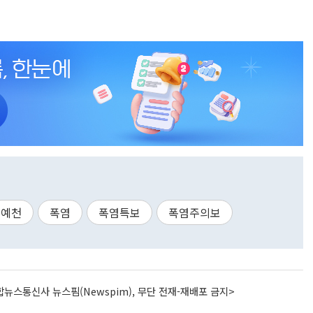
예천
폭염
폭염특보
폭염주의보
뉴스통신사 뉴스핌(Newspim), 무단 전재-재배포 금지>