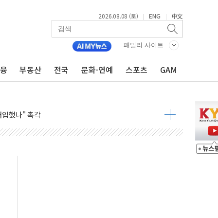
2026.08.08 (토)
ENG
中文
|
|
패밀리 사이트
금융
부동산
전국
문화·연예
스포츠
GAM
령…트럼프 제동
주일 이상 '올스톱'… 美 해상봉쇄 영향
개입했나" 촉각
용 쇼크에 반도체주 '활짝'
우려 후퇴…나스닥 선물 1%대 상승
…9월 금리 인상 기대 후퇴
체결
라우드플레어·태양광주↑ VS 트레이드데스크·웬디스↓
종자 7359명 끝까지 찾겠다"
 톤 낮춰
항시 '시끌'