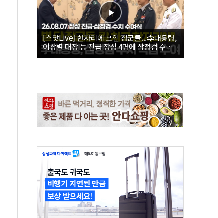
[스팟Live] 한자리에 모인 장군들...李대통령,
이상렬 대장 등 진급 장성 4명에 삼정검 수치
직접 수여｜26.08.07 장성 진급·삼정검 수치
수여식