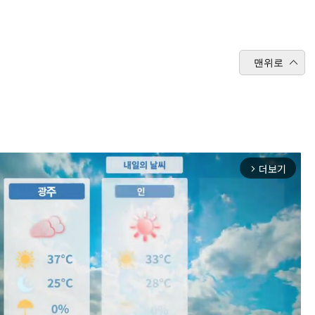
맨위로
더보기
arrow_forward_ios