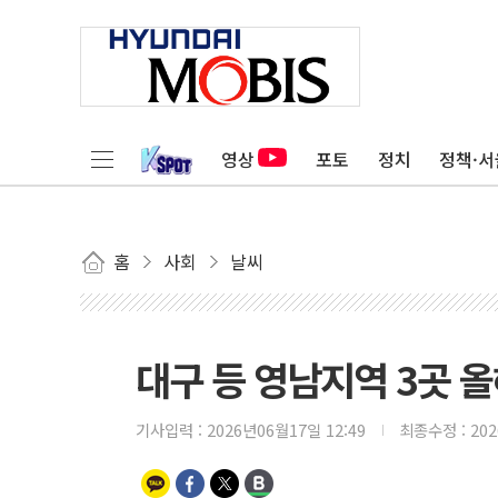
영상
포토
정치
정책·서
홈
사회
날씨
대구 등 영남지역 3곳 올
기사입력 :
2026년06월17일 12:49
최종수정 :
20