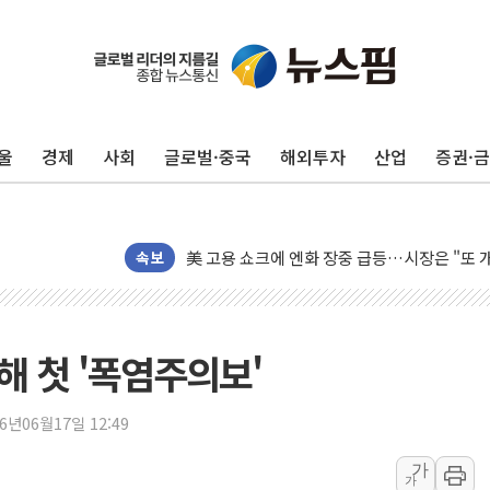
울
경제
사회
글로벌·중국
해외투자
산업
증권·
美 항소법원, 백악관 무도회장 공사 중단 명
이란의 핵심 원유 수출항 '하르그섬', 최근 1
美 고용 쇼크에 엔화 장중 급등…시장은 "또 
[AI MY 뉴스] 뉴욕 반도체주 프리뷰...美 고
속보
뉴욕증시 프리뷰, 美 고용 쇼크에 금리 인상 
[종합] 美 7월 고용 2만3000명 감소 '쇼크'
[사진] 이슬람 수니파 3개국, 공동방위협정 
해 첫 '폭염주의보'
뉴욕증시 개장 전 특징주...아틀라시안·클
보훈부, 미 DPAA와 MOU… "6·25 미군 실
26년06월17일 12:49
트럼프 "금리 내려야"…파월 때와 달리 워시엔
가
가
특정 정치인 측근 포항시 정책특보 내정설...포