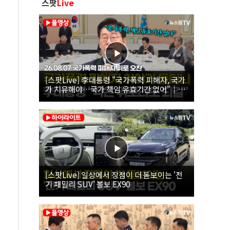
스팟
Live
[스팟Live] 李대통령 "국가폭력 피해자, 국가
가 치유해야…국가 책임 유효기간 없어"｜
26.08.07 국가폭력 피해자 위로 오찬
[스팟Live] 일상에서 장점이 더 돋보이는 '전
기 패밀리 SUV' 볼보 EX90