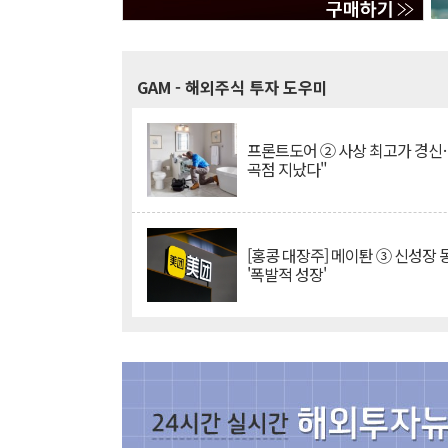
GAM
- 해외주식 투자 도우미
프론트도어 ② 사상 최고가 경신
곡점 지났다"
[홍콩 대장주] 메이퇀 ③ 신성장
'폭발적 성장'