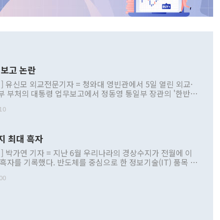
보고 논란
] 유신모 외교전문기자 = 청와대 영빈관에서 5일 열린 외교·
부 부처의 대통령 업무보고에서 정동영 통일부 장관의 '한반도
 구상'과 업무보고 발언이 논란을 빚고 있다. 이날 정 장관의
10
정부 내 조율을 거치지 않은 사안을 정책으로 추진하겠다고 공
는가 하면 사실 관계에 맞지 않은 설명도 있었다. 이재명 대통
로 신중을 기해 달라고 경고했고, 조현 외교부 장관은 '이상
지 최대 흑자
 근거한 비현실적 구상'이라는 비판을 내놨다. 그동안 정 장
책 관련 발언이 물의를 빚은 적은 여러 번 있지만 대통령과 유
] 박가연 기자 = 지난 6월 우리나라의 경상수지가 전월에 이
이 공개적으로 부정적 입장을 표명한 것은 이례적이다. 정 장
 흑자를 기록했다. 반도체를 중심으로 한 정보기술(IT) 품목 수
대북 접근법과 월권을 제어해야 한다는 목소리도 높아지고 있
간 상품수출이 처음으로 1000억달러를 넘어선 영향이다. [자
00
 따르
기자간담회를 하고 있다. [사진=통일부] 2026.07.23 ◆통일
 경상수지는 497억3000만달러 흑자로 집계됐다. 전월(386억
 넘어선 주장 정 장관은 이날 업무보고에서 '한반도 평화공존
)에 이어 두 달 연속 월간 기준 역대 최대 기록을 갈아치웠다.
 설명하면서 이재명 정부 2년차 핵심 과제로 상호 존중·평화
해 상반기 누적 경상수지 흑자는 1910억1000만달러를 기록
·핵 없는 한반도 등 3대 기본 방향을 제시했다. 정 장관은 "대
지 흑자를 견인한 것은 상품수지다. 6월 상품수지는 478억