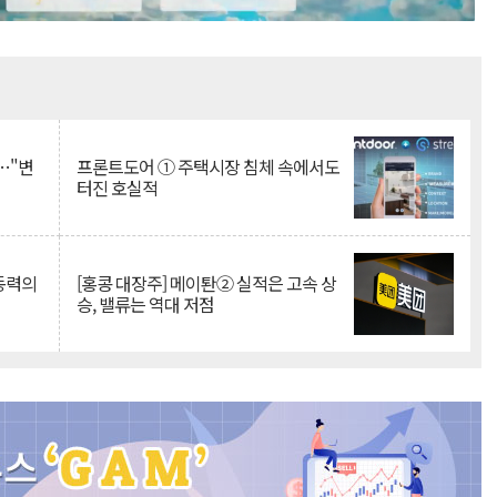
Mute
…"변
프론트도어 ① 주택시장 침체 속에서도
터진 호실적
 동력의
[홍콩 대장주] 메이퇀② 실적은 고속 상
승, 밸류는 역대 저점