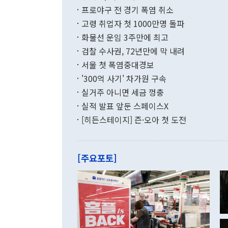
결과 혐오의 
9000만달러
프로야구 전 경기 폭염 취소
년간의 CVI
지 기준 상품
고령 취업자 첫 1000만명 돌파
무너졌다고도 
며 월간 기준
현실을 바꾸는
달러로 38.
화물선 운임 3주만에 최고
를 평화 체제
196.9% 급
검찰 수사권, 72년만에 막 내려
함께 4자 대
수출은 160
지만 이 대통
서울 첫 폭염중대경보
(18.6%) 
화공존 정책이
했다. 통관 기
'300억 사기' 차가원 구속
다"고 지적했
(16.4%)
투리가 잡혀 
실거주 아니면 세금 껑충
월(-10억9
쁜 상황이 초
증가와 유류할
실적 발표 앞둔 스페이스X
9·19 군사
기록했지만 
[히든스테이지] 즌·오아 첫 도전
"우리의 선의
로 전환됐다.
으로 약간의 의문
를 기록해 전
관은 업무보고
는 배당수입
주의에 근거한
줄면서 25억
[주요포토]
라며 "여러분
억1000만달
이 9월 러시
였던 올해 3
며 "정부 차
인의 해외투자
은 "그것은 
각각 증가했다
잘랐다. 정 
국인의 국내 
않았다는 점에
감소하며 전월
사합의 복원,
경신했다. 외
권이라는 지적