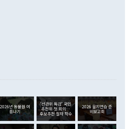
언어는 멈춰야 한다"면서 주적 용어 대체를 주장했다. 지난 25
 흑자를 기록하며 전월에 이어 역대 최대를 다시 썼다. 국제수
D(완전하고 검증가능하며 되돌릴 수 없는 비핵화) 구도는 이미
수출은 1123억7000만달러로 전년 동월 대비 84.5% 증가하
했다. 또 "현 시점에서 흘러간 선(先)비핵화만 되뇌는 것은
 처음으로 1000억달러를 넘어섰다. 상품수입은 644억8000만
 데 힘이 되지 않는다"고 주장했다. 정 장관은 또 "정전 체제
6% 늘었다. 통관 기준으로는 반도체 수출이 전년 동월 대비
로 바꾸는 논의에 착수하겠다"면서 "북·미 정상회담 견인과
증했고 컴퓨터·주변기기(SSD)는 282.7% 증가했다. IT 품목
화의 동력을 확보하기 위해 최선을 다할 것"이라고 말했다. 하
.4% 늘었으며 비IT 품목도 ▲석유제품(47.5%) ▲화공품
령은 정 장관의 구상에 대부분 제동을 걸었다. 이 대통령은 "평
▲철강제품(17.9%) ▲승용차(6.1%) 등을 중심으로 18.6% 증가
 정치적으로 악용되는 측면이 있다"며 "많이 조심하셔야 한
준 수입은 ▲원자재(30.5%) ▲자본재(35.3%) ▲소비재
다. 북한을 다른 이름으로 불러야 한다는 주장에는 "표현에 꼬
가 모두 늘었다. 서비스수지는 12억9000만달러 적자를 기록해 전
정쟁으로 휘몰아 들어가면 원래 하고자 했던 데에서 오히려 나
000만달러)보다 적자 폭이 확대됐다. 여행수지는 외국인 입국자
래될 수 있다"고 경고했다. 이 대통령은 남북 신뢰 구축을 위해
증료 인상 등에 따른 출국자 감소로 4억4000만달러 흑자를
합의를 선제적으로 복원해야 한다는 정 장관의 주장에 대해서도
지식재산권사용료수지는 전월 흑자에서 4억4000만달러 적자
대로 하는 게 과연 한반도의 평화와 안정에 플러스냐, 결론적
 본원소득수지는 배당소득을 중심으로 32억7000만달러 흑자
이 들 때도 있다"며 부정적으로 반응했다. 조현 외교부 장
월(21억7000만달러)보다 흑자 폭이 확대됐다. 배당소득수지
 사후 브리핑에서 정 장관이 언급한 '4자 회담'에 대해 "이상
이 늘어난 데다 전월 분기배당에 따른 기저효과로 배당지급이
 어떤 희망이라 하더라도 그건 아직 조율되지 않은 방법"이
6000만달러 흑자를 나타냈다. 금융계정 순자산은 6월 중 467
들께서 디스카운트해 주시면 좋겠다"고 선을 그었다. 정 장관
러 증가해 월간 기준 역대 최대 증가 폭을 기록했다. 종전 최대
아 블라디보스토크에서 열리는 '동방경제포럼(EEF)'을 언급하
월(369억9000만달러)을 넘어선 것이다. 직접투자에서는 내국
원에서 (참석을) 검토하고 있다"고 발언한 데 대해서도 조 장관
가 80억1000만달러, 외국인의 국내투자가 46억3000만달러
'선관위 특검' 국민
외교부의 몫"이라며 "아직 거기까지 진도가 나가지 않았다"고
2026년 동물원 여
2026 을지연습 준
. 증권투자에서는 외국인의 국내 주식 매도세가 이어졌다. 외
추천위 첫 회의…
름나기
비보고회
장관이 이날 소개한 대북 구상과 설명은 정부 내 조율을 거치지
주식 투자는 차익실현 매도 등의 영향으로 316억1000만달러
후보추천 절차 착수
서 문제가 있다. 특히 주적 표현 대체와 국호 사용, 9·19 군
(-310억5000만달러)에 이어 역대 최대 순매도 기록을 다시
 4자회담 추진 등은 통일부 장관이 결정할 사안이 아니어서 월
국인의 국내 채권투자는 세계국채지수(WGBI) 자금 유입에도
이 나오고 있다. 이 대통령은 정 장관의 업무보고를 듣고 난