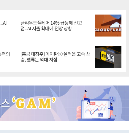
Mute
.AI
클라우드플레어 14% 급등해 신고
점...AI 지출 확대에 전망 상향
 동력의
[홍콩 대장주] 메이퇀② 실적은 고속 상
승, 밸류는 역대 저점