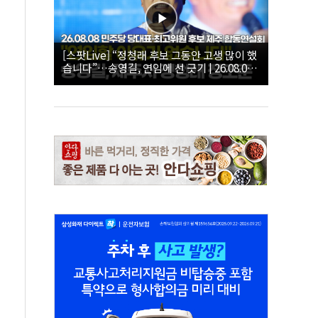
[스팟Live] “정청래 후보 그동안 고생 많이 했
습니다”…송영길, 연임에 선 긋기 | 26.08.08
더불어민주당 당대표·최고위원 후보 제주 합
동연설회