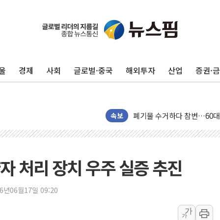
[속보] 민주, 인천 경선 결과 발
[속보] 민주, 제주 경선 결과 발
울
경제
사회
글로벌·중국
해외투자
산업
증권·
이번주 국내 주요 금융일정(8.1
美, 이란전 출구전략 만지작
강릉·동해·삼척 시간당 최대 
폐기물 수거하다 참변…60대
속보
서울 중랑구 주택가서 흉기 난
李대통령 "결혼 때문에 손해 
여수 오동도 인근 해상서 모
자 처리 장치 우주 실증 추진
추미애, '위안부' 피해자 기림
인천 선재도 갯벌서 해루질 중
26년06월17일 09:20
인천서 말다툼 중 어머니 흉기
가
가
'화합' 꺼낸 김민석에 '뻔뻔