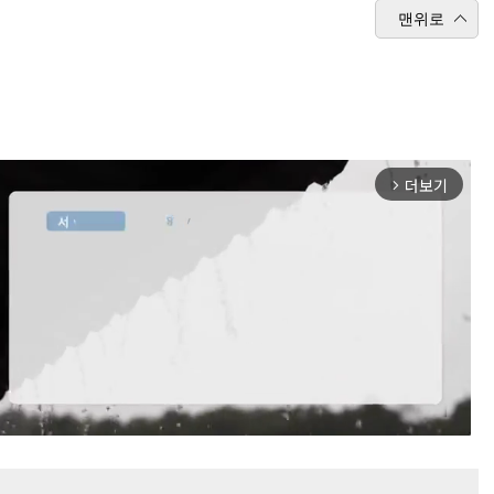
맨위로
더보기
arrow_forward_ios