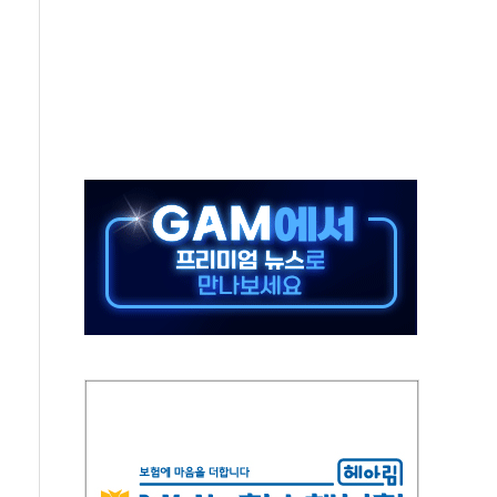
지시…與 "적극 환영"·野 "졸속 국정"
10일까지 최대 3.5m 높은 물결
23명…정부, 비상대응기구 가동
 베이징도 부동산 규제 철폐
승으로 피서객 7명 고립…전원 구조
 멍' 운영…페르세우스 유성우 관측
 50mm 이상 폭우…호우경보 발효