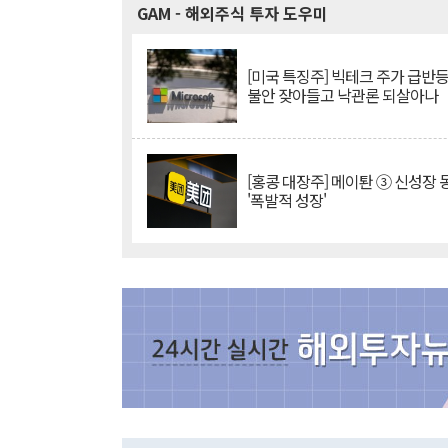
GAM
- 해외주식 투자 도우미
[미국 특징주] 빅테크 주가 급반등..
불안 잦아들고 낙관론 되살아나
[홍콩 대장주] 메이퇀 ③ 신성장
'폭발적 성장'