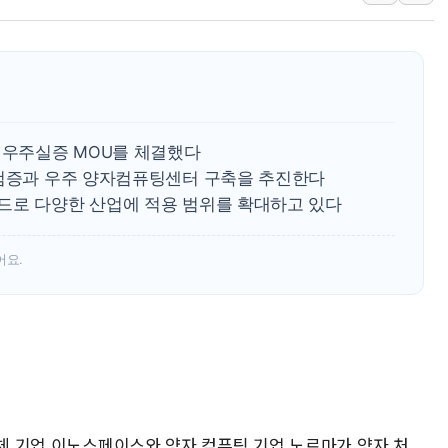
李대통령, ISA 개편 재검토 
동해중부 전 해상 풍랑주의보…
연일 폭염에 온열질환 사망 
中 전방위 아파트 부양, 수도
인제 용대리 계곡서 수위 상
 우주실증 MOU를 체결했다
동해시, 11~14일 '별똥별
 검증과 우주 양자컴퓨팅센터 구축을 추진한다
드로 다양한 산업에 적용 범위를 확대하고 있다
강원 중·남부 동해안 시간당
어요.
사체 기업 이노스페이스와 양자 컴퓨팅 기업 노르마가 양자 처