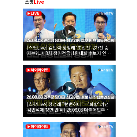
스팟
Live
[스팟Live] 김민석·정청래 ‘초접전’ 2차전 승
자는?...제3차 정기전국당원대회 후보자 인천
합동연설회 생중계 | 26.08.08
[스팟Live] 정청래 “뻔뻔하다”…‘화합’ 꺼낸
김민석에 정면 반격 | 26.08.08 더불어민주당
당대표·최고위원 후보 제주 합동연설회