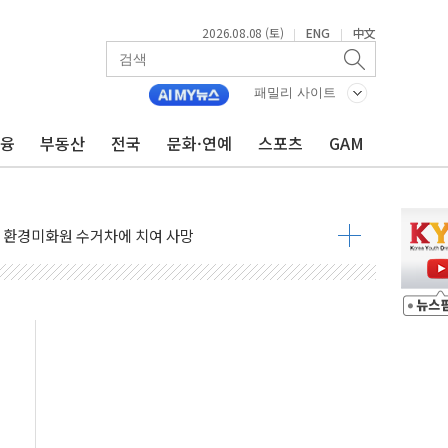
2026.08.08 (토)
ENG
中文
|
|
표...김민석 45.09% 정청래 43.27% 송영길 11.63%
패밀리 사이트
표...김민석 52.64% 정청래 39.89% 송영길 7.47%
금융
부동산
전국
문화·연예
스포츠
GAM
0~8.14)
…공습 한계·탄약 부족 현실화
50㎜ 폭우…강원 동해안 강한 비 이어져
 환경미화원 수거차에 치여 사망
동…60대 남성 2명 숨져
보는 일 없게"…'결혼 페널티' 22개 과제 손본다
터보트 전복…1명 사망·1명 실종
의 날 참석..."국제적 시민 연대로 목소리 내야"
 실종 60대 나흘만에 숨진 채 발견
 살해 10대 아들 체포
' 받아친 정청래…제주 연설서 신경전 고조