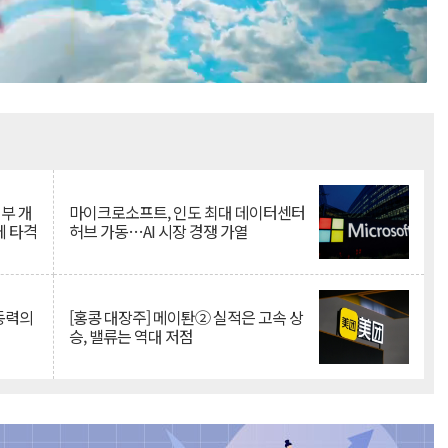
Mute
뇌부 개
마이크로소프트, 인도 최대 데이터센터
에 타격
허브 가동…AI 시장 경쟁 가열
 동력의
[홍콩 대장주] 메이퇀② 실적은 고속 상
승, 밸류는 역대 저점