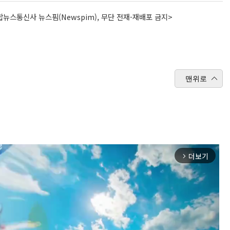
뉴스통신사 뉴스핌(Newspim), 무단 전재-재배포 금지>
맨위로
더보기
arrow_forward_ios