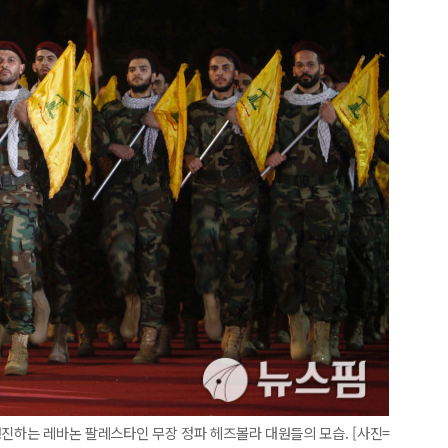
고 행진하는 레바논 팔레스타인 무장 정파 헤즈볼라 대원들의 모습. [사진=