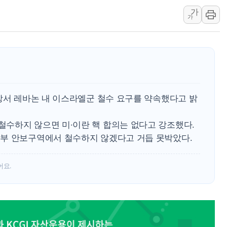
가
김정관 장관 "영업이익 N% 성과
가
뉴욕증시 프리뷰, 미 주가선물 AI
청와대, 북한 단거리 탄도미사일 발
상서 레바논 내 이스라엘군 철수 요구를 약속했다고 밝
수하지 않으면 미·이란 핵 합의는 없다고 강조했다.
부 안보구역에서 철수하지 않겠다고 거듭 못박았다.
어요.