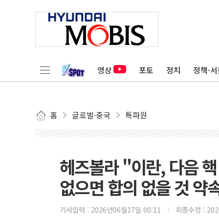
영상
포토
정치
정책·서
홈
글로벌·중국
특파원
헤즈볼라 "이란, 다음 핵
없으면 합의 없을 것 약
기사입력 :
2026년06월17일 00:11
최종수정 :
20