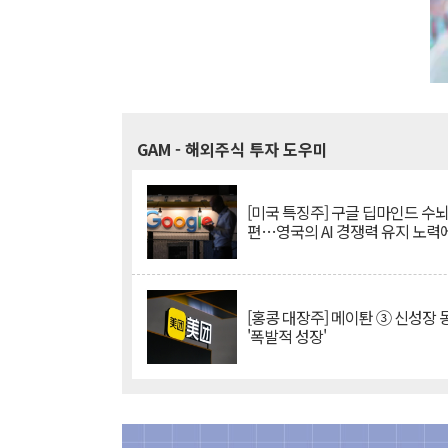
GAM
- 해외주식 투자 도우미
[미국 특징주] 구글 딥마인드 수
편…영국의 AI 경쟁력 유지 노력
[홍콩 대장주] 메이퇀 ③ 신성장
'폭발적 성장'