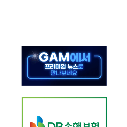
급 반대…상법·자본시장법 개정 논의"
주 차익실현 속 혼조세...웨스턴디지털·샌디스크↓
사에 긴급 안보 점검회의