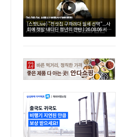
[스팟Live] "전셋집 구하려다 월세 선택"...사
회에 첫발 내디딘 청년의 한탄 | 26.08.06 서울
시 부동산 대토론회