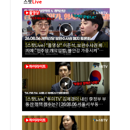
스팟
Live
[스팟Live] *풀영상* 이준석, 보완수사권 폐
지에 "민주당 개악입법, 불안감 가중시켜"｜
26.08.06 개혁신당 보완수사권 폐지 토론회
[스팟Live] '투미TV' 김제경이 내린 李정부 부
동산 정책 점수는? | 26.08.06 서울시 부동산
대토론회