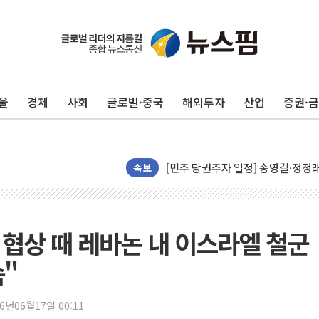
현대리바트, 원가 개선으로 실적 방
"세금 부담 덜자"…비거주 1주택자
세금 부담 커진 고가 1주택자…맞
[금/유가] 이란의 호르무즈 해협 통
울
경제
사회
글로벌·중국
해외투자
산업
증권·
뉴욕증시, 유가·금리 부담에 하락…
이란, 오만과 호르무즈 해협 재개방 
[민주 당권주자 일정] 송영길·정청래
李대통령, 오늘 부동산 정책 점검 
속보
[오늘의 정치일정] 8월 7일(금)
[오늘의 국회일정] 상임위·세미나·기
이란, 美·이스라엘 선박 호르무즈 
 협상 때 레바논 내 이스라엘 철군
유럽증시, 견조한 실적 소화하며 대부
속"
리투아니아 국방 "러, 우크라 드론
구광모, 내주 실리콘밸리서 젠슨 황
26년06월17일 00:11
뉴욕증시 개장 전 특징주...모더