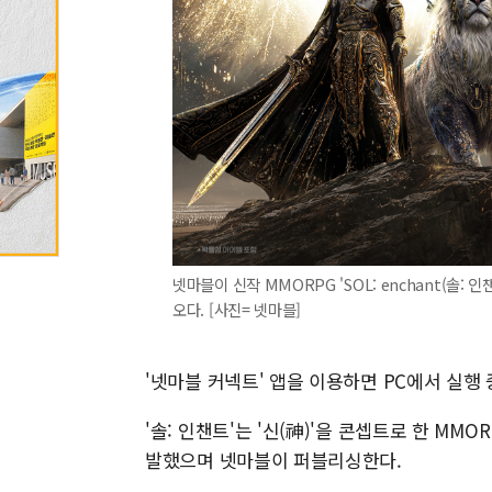
넷마블이 신작 MMORPG 'SOL: enchant(솔:
오다. [사진= 넷마블]
'넷마블 커넥트' 앱을 이용하면 PC에서 실행
'솔: 인챈트'는 '신(神)'을 콘셉트로 한 MM
발했으며 넷마블이 퍼블리싱한다.