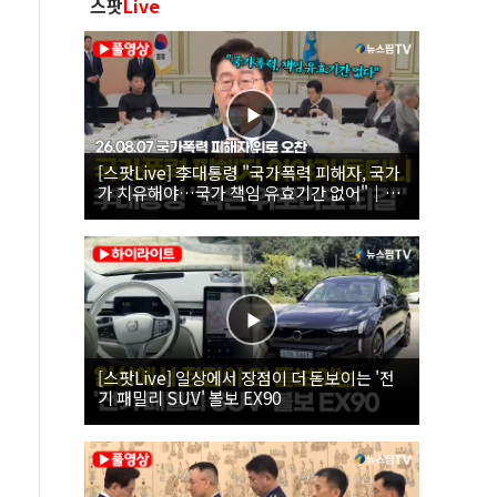
스팟
Live
[스팟Live] 李대통령 "국가폭력 피해자, 국가
가 치유해야…국가 책임 유효기간 없어"｜
26.08.07 국가폭력 피해자 위로 오찬
[스팟Live] 일상에서 장점이 더 돋보이는 '전
기 패밀리 SUV' 볼보 EX90