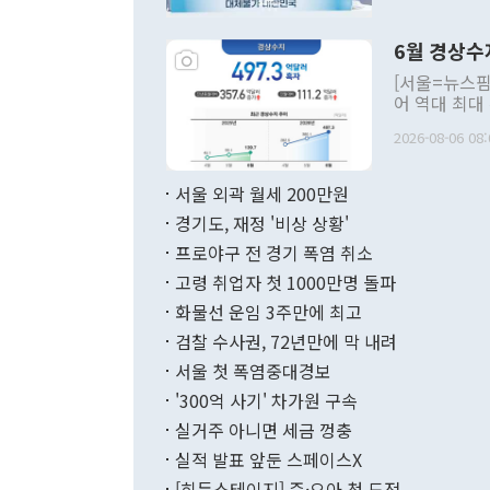
언한 것이 있
령은 공개적으
6월 경상수
주의적 희망에
관의 대북 정
[서울=뉴스핌
관 부처 장관
어 역대 최대
관의 무리한 
출 호조로 월
다. [정동영 통일부 장관이 지난달 23일 오후 서울 종로구 정부서울청사에
2026-08-06 08:
료=한국은행] 한국은행이 6일 발표한 '2026년 6월 국제수지(잠정)'에
서 취임 1주년 
면 지난 6월
부 장관 권한
1000만달러
서울 외곽 월세 200만원
발전 구상'을
이에 따라 올
적 갈등 해결
경기도, 재정 '비상 상황'
했다. 경상수
결과 혐오의 
9000만달러
프로야구 전 경기 폭염 취소
년간의 CVI
지 기준 상품
고령 취업자 첫 1000만명 돌파
무너졌다고도 
며 월간 기준
현실을 바꾸는
달러로 38.
화물선 운임 3주만에 최고
를 평화 체제
196.9% 급
검찰 수사권, 72년만에 막 내려
함께 4자 대
수출은 160
지만 이 대통
서울 첫 폭염중대경보
(18.6%) 
화공존 정책이
했다. 통관 기
'300억 사기' 차가원 구속
다"고 지적했
(16.4%)
투리가 잡혀 
실거주 아니면 세금 껑충
월(-10억9
쁜 상황이 초
증가와 유류할
실적 발표 앞둔 스페이스X
9·19 군사
기록했지만 
[히든스테이지] 즌·오아 첫 도전