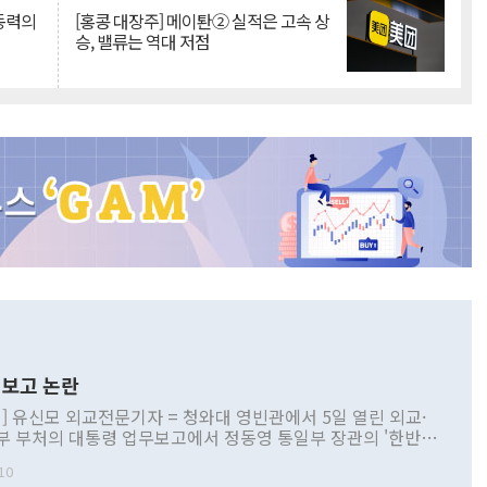
 동력의
[홍콩 대장주] 메이퇀② 실적은 고속 상
승, 밸류는 역대 저점
보고 논란
] 유신모 외교전문기자 = 청와대 영빈관에서 5일 열린 외교·
부 부처의 대통령 업무보고에서 정동영 통일부 장관의 '한반도
 구상'과 업무보고 발언이 논란을 빚고 있다. 이날 정 장관의
10
정부 내 조율을 거치지 않은 사안을 정책으로 추진하겠다고 공