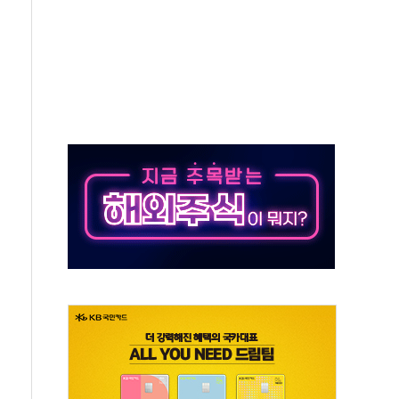
제혜택 축소에 반발…"정책 신뢰 뒤집어"
대표 전면에...임원·조직 대대적 개편 예고
스페이스와 '누리호 5기분 엔진 구성품' 수주
"당분간 1400원 초반대 등락"
간 확보' 신용해 前교정본부장 불구속 기소
의원, 테네시주 경선서 낙선
속 사이드카·널뛰기에 개미들 '패닉'
와 반도체 EPC 추가 수주
 자사주 취득