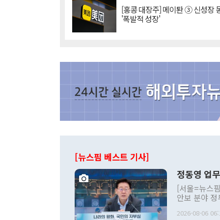
[홍콩 대장주] 메이퇀 ③ 신성장
'폭발적 성장'
[뉴스핌 베스트 기사]
정동영 업무
[서울=뉴스핌
안보 분야 정
평화공존 발전
2026-08-06 06:
발언 중에는 