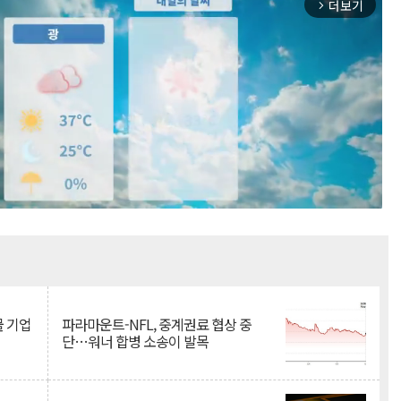
더보기
arrow_forward_ios
Mute
물 기업
파라마운트-NFL, 중계권료 협상 중
단…워너 합병 소송이 발목