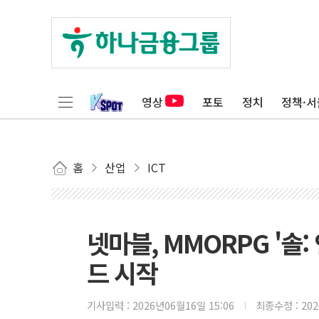
영상
포토
정치
정책·서
홈
산업
ICT
넷마블, MMORPG '솔:
드 시작
기사입력 :
2026년06월16일 15:06
최종수정 :
20