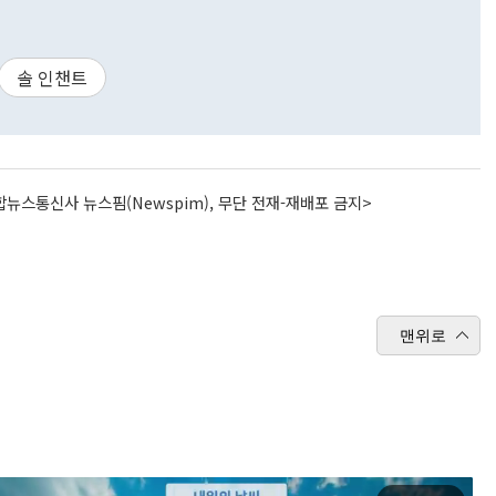
솔 인챈트
뉴스통신사 뉴스핌(Newspim), 무단 전재-재배포 금지>
맨위로