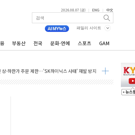
2026.08.07 (금)
ENG
中文
|
|
패밀리 사이트
금융
부동산
전국
문화·연예
스포츠
GAM
피200 지수 기초자산 원금지급형 ELB 공모
ANDA] 8월 7일
켓 상·하한가 주문 제한…'SK하이닉스 사태' 재발 방지
30도 열대야에 피로 누적 '건강 적신호'
.."맘대로 팔지도 못하는데 무슨 기축통화"
찾아 어르신 우유 지원 점검
파브리 셰프 모델 발탁
재점화 조짐…한미 지배구조 다시 요동
익 4배 '껑충'…전부문 약진
흥 강자' 다이소·시코르…뷰티 유통 지각변동 본격화
두산퓨얼셀, SOFC에 사활