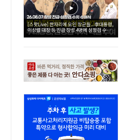
[스팟Live] 한자리에 모인 장군들...李대통령,
이상렬 대장 등 진급 장성 4명에 삼정검 수치
직접 수여｜26.08.07 장성 진급·삼정검 수치
수여식