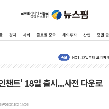
울
경제
사회
글로벌·중국
해외투자
산업
증권·
교보증권, 10일까지 코스
[뉴스핌 뉴스레터 Today 
NXT, 12일부터 프리마
보름째 잠 못 드는 서울…
속보
미일 환율공조 뒷말 무성.
우유자조금, 노인복지관 
더본코리아 롤링파스타, 
 인챈트' 18일 출시...사전 다운로
4자 연합 균열에 분쟁 
금호석유화학, 2분기 영업
CJ올리브영 흔드는 '신
26년06월16일 15:06
"PAFC만으론 어렵다"…