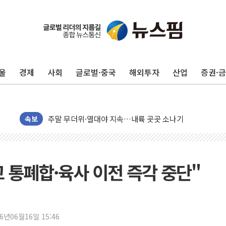
울
경제
사회
글로벌·중국
해외투자
산업
증권·
李대통령, 'ISA·주가누르기 방지법' 전면 재검토 지시
'호우 특보' 경북 울진 시간당 20~30mm 강한 비...가뭄 
주말 무더위·열대야 지속…내륙 곳곳 소나기
오세훈 "용산공원 주택 검토, 민주당 스스로 원칙 뒤집는 
속보
충북 주말 무더위 지속…청주·진천 35도, 곳곳 소나기
10월 보완수사권 폐지·공소청 출범…피해자들 '범죄 사각
민주당, 오늘 제주·인천 경선 발표...김민석 '재역전' vs 정
 통폐합·육사 이전 즉각 중단"
한상협, 업계 개인정보 보안 새판 짠다…'자율규제단체' 
뉴욕증시, 고용 쇼크에 금리 인상 우려 후퇴…S&P500 
트럼프, 쿡 연준 이사 해임 재추진…"26일까지 의혹 소명"
26년06월16일 15:46
유럽증시, 美 고용 예상 밖 부진에 연준 금리 인상 가능성 