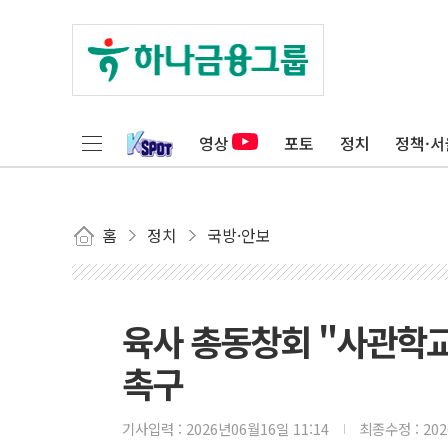
영상
포토
정치
정책·서
홈
정치
국방·안보
육사 총동창회 "사관학교
촉구
기사입력 :
2026년06월16일 11:14
최종수정 :
20